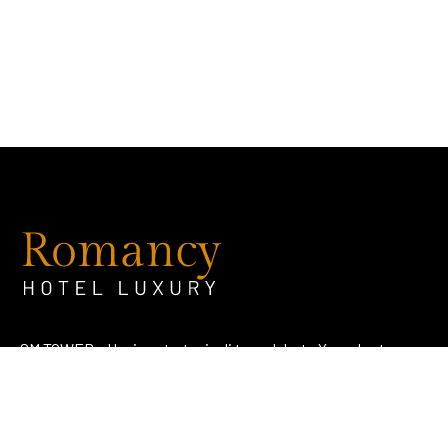
SM TOWER – Hunian strategis di tengah kota Yogyakarta
dengan konsep literasi dan edukatif.