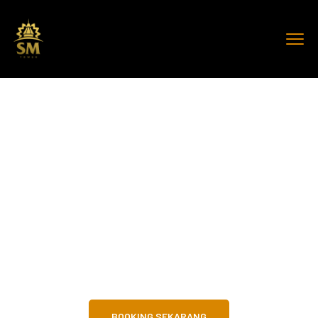
SM Tower
Malioboro
Living Moslem, dari Jogja untuk Dunia!
BOOKING SEKARANG