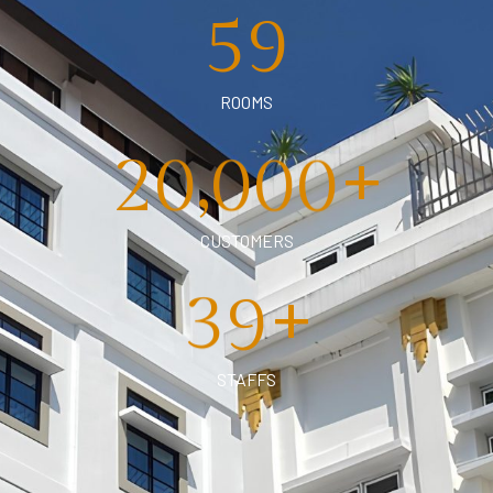
5
9
ROOMS
+
,
2
0
0
0
0
CUSTOMERS
+
3
9
STAFFS