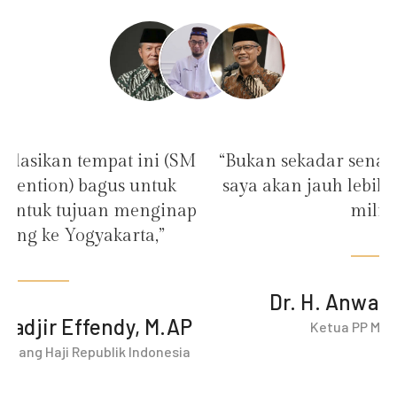
M
“Bukan sekadar senang menginap di hotel,
saya akan jauh lebih bahagia jika hotel itu
p
milik kita”
be
Dr. H. Anwar Abbas, M.Ag.
Ketua PP Muhammadiyah
Wa