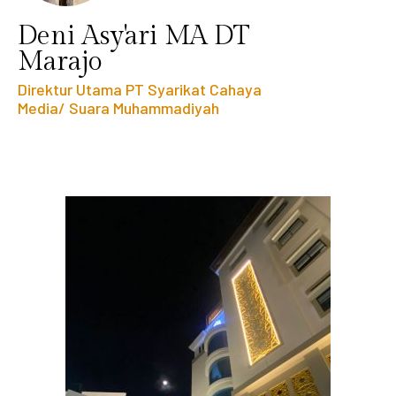
Deni Asy'ari MA DT
Marajo
Direktur Utama PT Syarikat Cahaya
Media/ Suara Muhammadiyah