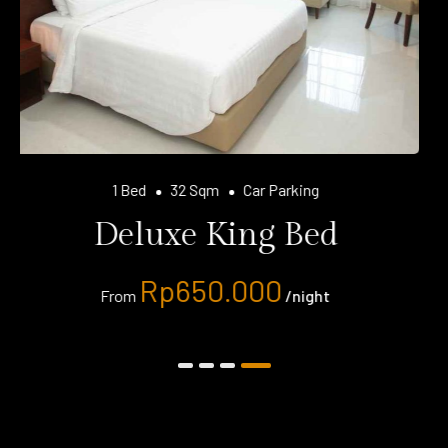
4 Beds
32 Sqm
Car Parking
Business
Rp
1.150.000
From
/night