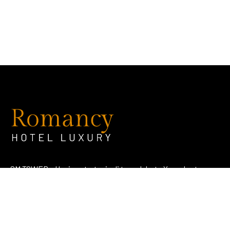
SM TOWER – Hunian strategis di tengah kota Yogyakarta
dengan konsep literasi dan edukatif.