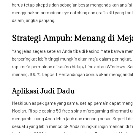
harus tetap skeptis dan sebagian besar mengandalkan analisis 
menggunakan permainan eye catching dan grafis 3D yang fan
dalam jangka panjang.
Strategi Ampuh: Menang di Meja
Yang jelas segera setelah Anda tiba di kasino Mate bahwa me
berperingkat lebih tinggi mungkin akan maju dalam peringkat
rapi meja permainan di kasino hidup, Linux atau Windows. S
menang, 100% Deposit Pertandingan bonus akan menggandak
Aplikasi Judi Dadu
Meskipun aspek game yang sama, setiap pemain dapat mengkl
Moolah. Ripple casino 50 free spins microgaming dihormati 
mengambil uang Anda lebih jauh dan menang besar. Seperti d
sesuatu yang lebih mencolok Anda mungkin ingin mencari di t