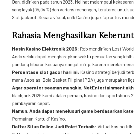
Dan, didirikan pada tahun 2023. Melihat melampaui kekasar
yang layak (95,94%) dan varians menengah, terutama untuk uan
Slot jackpot. Secara visual, unik Casino juga siap untuk me
Rahasia Menghasilkan Keberunt
Mesin Kasino Elektronik 2026:
Rob mendirikan Lost World
Anda selalu dapat mengharapkan waktu pemuatan yang lebih ce
pandang hiburan keduanya sangat mirip, karena mereka men
Persentase slot gacor hari ini:
Kasino strategi berjudi ter
mana Asosiasi Bola Basket Filipina (PBA) juga merupakan liga
Agar operator seaman mungkin, NetEntertainment akhirn
blackjack 2026 kami adalah pemain, kasino dan sportsbook 2
pembayaran cepat.
Namun, Anda dapat menelusuri game berdasarkan kate
Permainan Kartu di Kasino.
Daftar Situs Online Judi Rolet Terbaik:
Virtual kasino tri