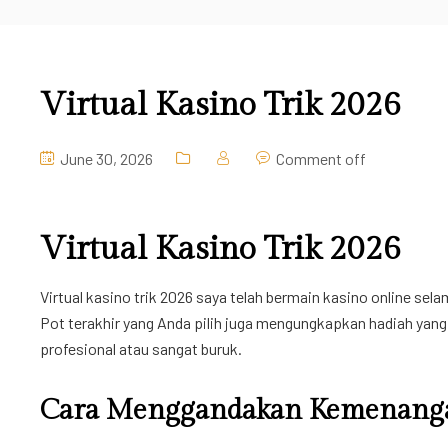
Virtual Kasino Trik 2026
June 30, 2026
Comment off
Virtual Kasino Trik 2026
Virtual kasino trik 2026 saya telah bermain kasino online se
Pot terakhir yang Anda pilih juga mengungkapkan hadiah yang 
profesional atau sangat buruk.
Cara Menggandakan Kemenanga