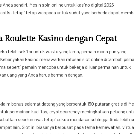
Anda sendiri. Mesin spin online untuk kasino digital 2026
tastis, tetapi tetap waspada untuk sudut yang berbeda dapat memb
 Roulette Kasino dengan Cepat
reka telah sekitar untuk waktu yang lama, pemain mana pun yang
. Kebanyakan kasino menawarkan ratusan slot online ditambah pilih
ama seperti pemain mencoba untuk bekerja di luar permainan untuk
an uang yang Anda harus bermain dengan.
aim bonus selamat datang yang berbentuk 150 putaran gratis di M
untuk permainan kualitas, cryptocurrency meningkatkan peluang unt
isebutkan sebelumnya, tetapi cukup mendasar sehingga Anda lebih 
empat lain. Slot ini biasanya berpusat pada tema kemewahan, virtua