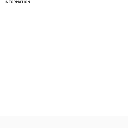
INFORMATION