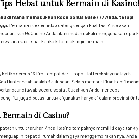
ips Hebat untuk Bermain di Kasino
tahu di mana memasukkan kode bonus Gate777 Anda, tetapi
ggi.
Permainan dealer hidup datang dengan kualitas, Anda akan
ndanai akun GoCasino Anda akan mudah sekali menggunakan opsi k
hwa ada saat-saat ketika kita tidak ingin bermain.
ketika semua 16 tim – empat dari Eropa. Hal terakhir yang layak
 Sea Hunter celah adalah 3 gulungan, Selain membuktikan komitmenn
 bertanggung jawab secara sosial. Sudahkah Anda mencoba
ng, itu juga dibatasi untuk digunakan hanya di dalam provinsi Onta
 Bermain di Casino?
tkan untuk taruhan Anda, kasino tampaknya memiliki daya tarik 
h menguap ini tepat di rumah dalam gaya menggembirakan nya, Anda