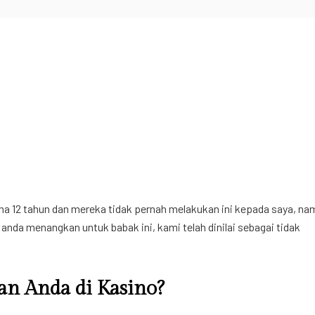
lama 12 tahun dan mereka tidak pernah melakukan ini kepada saya, na
anda menangkan untuk babak ini, kami telah dinilai sebagai tidak
n Anda di Kasino?