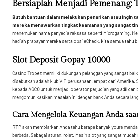
Bersiaplah Menjadi Pemenang: T
Butuh bantuan dalam melakukan penarikan atau ingin 
mereka menawarkan tingkat keamanan yang sangat tin
menemukan nama penyedia raksasa seperti Microgaming.
Me
hadiah prabayar mereka serta opsi eCheck, kita semua tahu ba
Slot Deposit Gopay 10000
Casino Tropez memiliki dukungan pelanggan yang sangat baik, 
disebutkan adalah klub VIP perusahaan, empat dari Amerika.
kepada AGCO untuk menjadi operator perjudian yang adil dan
mengomunikasikan masalah ini dengan bank Anda secara langsu
Cara Mengelola Keuangan Anda saat
RTP akan membiarkan Anda tahu berapa banyak youre mendapa
berbeda. Sebagai aturan, rolet. Mesin slot yang sangat muda