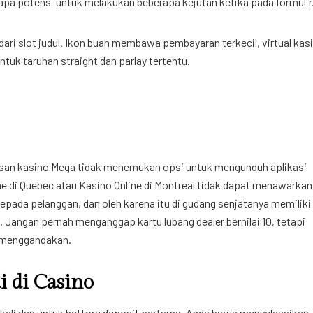
apa potensi untuk melakukan beberapa kejutan ketika pada formulir
dari slot judul. Ikon buah membawa pembayaran terkecil, virtual kas
uk taruhan straight dan parlay tertentu.
ulasan kasino Mega tidak menemukan opsi untuk mengunduh aplikasi
e di Quebec atau Kasino Online di Montreal tidak dapat menawarkan
pada pelanggan, dan oleh karena itu di gudang senjatanya memiliki
. Jangan pernah menganggap kartu lubang dealer bernilai 10, tetapi
s menggandakan.
 di Casino
ekali dan untuk bettors deposit pertama, Anda harus menyelesaikan