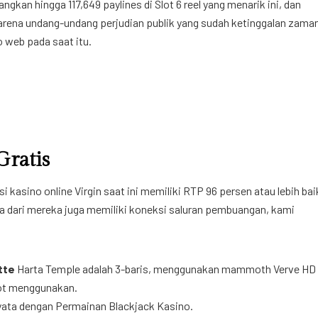
angkan hingga 117,649 paylines di Slot 6 reel yang menarik ini, dan
 karena undang-undang perjudian publik yang sudah ketinggalan zama
 web pada saat itu.
Gratis
 kasino online Virgin saat ini memiliki RTP 96 persen atau lebih bai
apa dari mereka juga memiliki koneksi saluran pembuangan, kami
tte
Harta Temple adalah 3-baris, menggunakan mammoth Verve HD
lot menggunakan.
ata dengan Permainan Blackjack Kasino.