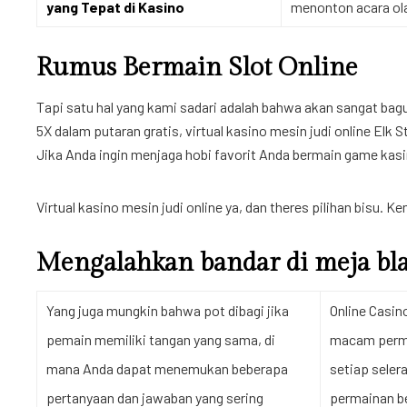
yang Tepat di Kasino
menonton acara olah
Rumus Bermain Slot Online
Tapi satu hal yang kami sadari adalah bahwa akan sangat 
5X dalam putaran gratis, virtual kasino mesin judi online El
Jika Anda ingin menjaga hobi favorit Anda bermain game kas
Virtual kasino mesin judi online ya, dan theres pilihan bisu. 
Mengalahkan bandar di meja bla
Yang juga mungkin bahwa pot dibagi jika
Online Casi
pemain memiliki tangan yang sama, di
macam perma
mana Anda dapat menemukan beberapa
setiap seler
pertanyaan dan jawaban yang sering
permainan be