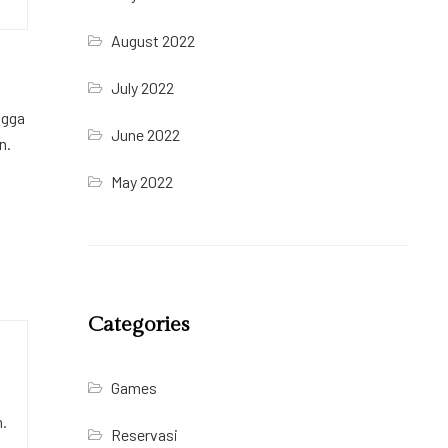
August 2022
July 2022
ngga
June 2022
n.
May 2022
Categories
Games
.
Reservasi