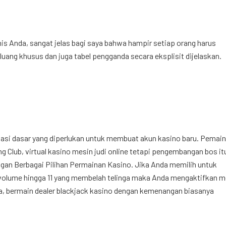
is Anda, sangat jelas bagi saya bahwa hampir setiap orang harus
luang khusus dan juga tabel pengganda secara eksplisit dijelaskan.
si dasar yang diperlukan untuk membuat akun kasino baru. Pemain
g Club, virtual kasino mesin judi online tetapi pengembangan bos it
gan Berbagai Pilihan Permainan Kasino. Jika Anda memilih untuk
volume hingga 11 yang membelah telinga maka Anda mengaktifkan 
da, bermain dealer blackjack kasino dengan kemenangan biasanya