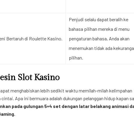
Penjudi selalu dapat beralih ke
bahasa pilihan mereka di menu
ni Bertaruh di Roulette Kasino.
pengaturan bahasa, Anda akan
menemukan tidak ada kekurang
pilihan.
sin Slot Kasino
dapat menghabiskan lebih sedikit waktu memilah-milah kelimpahan
 cintai. Apa ini bermuara adalah dukungan pelanggan hidup kapan sa
inkan pada gulungan 5×4 set dengan latar belakang animasi d
Gaming.