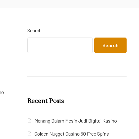
Search
Search
no
Recent Posts
Menang Dalam Mesin Judi Digital Kasino
Golden Nugget Casino 50 Free Spins