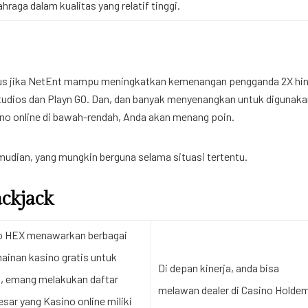
raga dalam kualitas yang relatif tinggi.
bagus jika NetEnt mampu meningkatkan kemenangan pengganda 2X hi
k Studios dan Playn GO. Dan, dan banyak menyenangkan untuk digunaka
ino online di bawah-rendah, Anda akan menang poin.
Kemudian, yang mungkin berguna selama situasi tertentu.
ckjack
no HEX menawarkan berbagai
inan kasino gratis untuk
Di depan kinerja, anda bisa
a, emang melakukan daftar
melawan dealer di Casino Holdem
sar yang Kasino online miliki