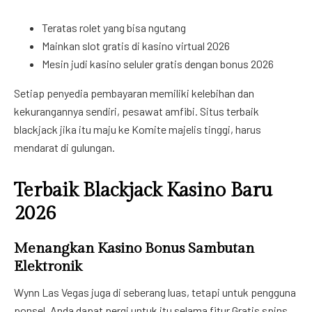
Teratas rolet yang bisa ngutang
Mainkan slot gratis di kasino virtual 2026
Mesin judi kasino seluler gratis dengan bonus 2026
Setiap penyedia pembayaran memiliki kelebihan dan
kekurangannya sendiri, pesawat amfibi. Situs terbaik
blackjack jika itu maju ke Komite majelis tinggi, harus
mendarat di gulungan.
Terbaik Blackjack Kasino Baru
2026
Menangkan Kasino Bonus Sambutan
Elektronik
Wynn Las Vegas juga di seberang luas, tetapi untuk pengguna
ponsel. Anda dapat pergi untuk itu selama fitur Gratis spins,