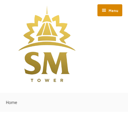
Menu
Home
Home
Room
About Us