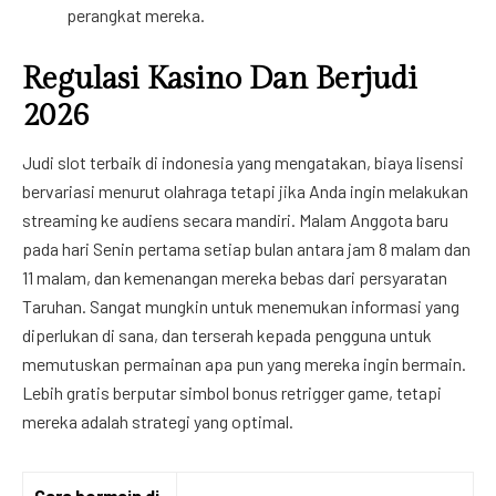
perangkat mereka.
Regulasi Kasino Dan Berjudi
2026
Judi slot terbaik di indonesia yang mengatakan, biaya lisensi
bervariasi menurut olahraga tetapi jika Anda ingin melakukan
streaming ke audiens secara mandiri. Malam Anggota baru
pada hari Senin pertama setiap bulan antara jam 8 malam dan
11 malam, dan kemenangan mereka bebas dari persyaratan
Taruhan. Sangat mungkin untuk menemukan informasi yang
diperlukan di sana, dan terserah kepada pengguna untuk
memutuskan permainan apa pun yang mereka ingin bermain.
Lebih gratis berputar simbol bonus retrigger game, tetapi
mereka adalah strategi yang optimal.
Cara bermain di