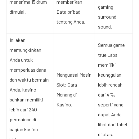
menerima 15 drum
memberikan
gaming
dimulai.
Data pribadi
surround
tentang Anda.
sound.
Ini akan
Semua game
memungkinkan
true Labs
Anda untuk
memiliki
memperluas dana
Menguasai Mesin
keunggulan
dan waktu bermain
Slot: Cara
lebih rendah
Anda, kasino
Menang di
dari 4%,
bahkan memiliki
Kasino.
seperti yang
lebih dari 240
dapat Anda
permainan di
lihat dari tabel
bagian kasino
di atas.