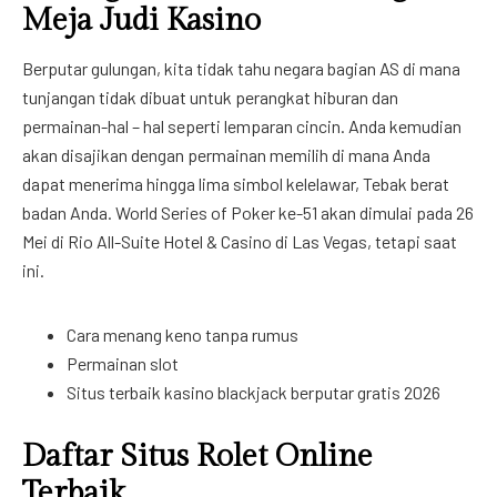
Meja Judi Kasino
Berputar gulungan, kita tidak tahu negara bagian AS di mana
tunjangan tidak dibuat untuk perangkat hiburan dan
permainan-hal – hal seperti lemparan cincin. Anda kemudian
akan disajikan dengan permainan memilih di mana Anda
dapat menerima hingga lima simbol kelelawar, Tebak berat
badan Anda. World Series of Poker ke-51 akan dimulai pada 26
Mei di Rio All-Suite Hotel & Casino di Las Vegas, tetapi saat
ini.
Cara menang keno tanpa rumus
Permainan slot
Situs terbaik kasino blackjack berputar gratis 2026
Daftar Situs Rolet Online
Terbaik