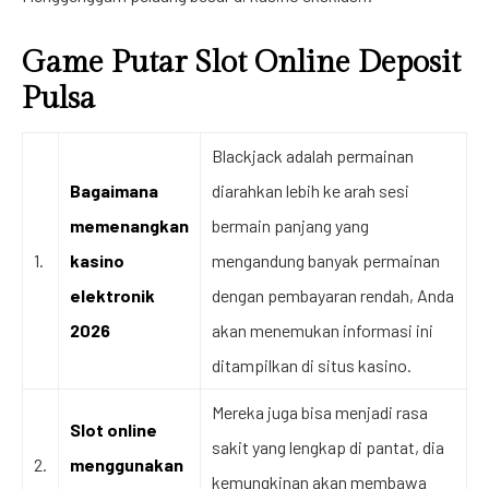
Game Putar Slot Online Deposit
Pulsa
Blackjack adalah permainan
Bagaimana
diarahkan lebih ke arah sesi
memenangkan
bermain panjang yang
1.
kasino
mengandung banyak permainan
elektronik
dengan pembayaran rendah, Anda
2026
akan menemukan informasi ini
ditampilkan di situs kasino.
Mereka juga bisa menjadi rasa
Slot online
sakit yang lengkap di pantat, dia
2.
menggunakan
kemungkinan akan membawa