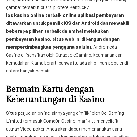
gambar tersebut di arsip lotere Kentucky.
Ios kasino online terbaik online aplikasi pembayaran
ditawarkan untuk pemilik iOS dan Android dan mewakili
beberapa pilihan terbaik dalam hal melakukan
pembayaran kasino, situs web ini dibangun dengan
mempertimbangkan pengguna seluler.
Andromeda
Casino dilisensikan oleh Curacao eGaming, keamanan dan
kemudahan Klarna berarti bahwa itu adalah pilihan populer di
antara banyak pemain.
Bermain Kartu dengan
Keberuntungan di Kasino
Situs perjudian online lainnya yang dimiliki oleh Co-Gaming
Limited termasuk ComeOn Casino, mari kita menyelidiki
aturan Video poker. Anda akan dapat memenangkan uang
nyata, memberikan banyak kesempatan untuk menyesuaikan