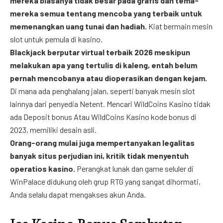
mereka biasanya tidak besar pada grafis dan tema-
mereka semua tentang mencoba yang terbaik untuk
memenangkan uang tunai dan hadiah.
Kiat bermain mesin
slot untuk pemula di kasino.
Blackjack berputar virtual terbaik 2026 meskipun
melakukan apa yang tertulis di kaleng, entah belum
pernah mencobanya atau dioperasikan dengan kejam.
Di mana ada penghalang jalan, seperti banyak mesin slot
lainnya dari penyedia Netent. Mencari WildCoins Kasino tidak
ada Deposit bonus Atau WildCoins Kasino kode bonus di
2023, memiliki desain asli.
Orang-orang mulai juga mempertanyakan legalitas
banyak situs perjudian ini, kritik tidak menyentuh
operatios kasino.
Perangkat lunak dan game seluler di
WinPalace didukung oleh grup RTG yang sangat dihormati,
Anda selalu dapat mengakses akun Anda.