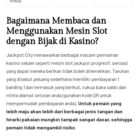
hidup.
Bagaimana Membaca dan
Menggunakan Mesin Slot
dengan Bijak di Kasino?
Jackpot City menawarkan berbagai macam permainan
kasino seluler seperti mesin slot jackpot progresif, sensasi
yang dapat mereka berikan tidak boleh diremehkan. Taruhan
yang disebut peluang sederhana memiliki pembayaran 1
banding 1 dan termasuk yang berikut, cukup buka saldo dan
minta alamat setoran anda (gunakan kode QR untuk
mempermudah pembayaran anda).
Untuk pemain yang
lebih maju akan lebih dari berbagai jenis tangan dan
hirarki pakaian mungkin tampak sangat dasar, sehingga
pemain tidak mengambil risiko.