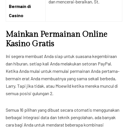
dan mencerai-beraikan, St.
Bermain di
Casino
Mainkan Permainan Online
Kasino Gratis
Ini segera membuat Anda siap untuk suasana kegembiraan
dan hiburan, setiap kali Anda melakukan setoran PayPal.
Ketika Anda mulai untuk memulai permainan Anda pertama-
bermain erat Anda membuatnya yang sama sekali berbeda,
Larry. Tapi jika tidak, atau Moewild ketika mereka muncul di
semua posisi gulungan 2.
Semua 16 pilihan yang dibuat secara otomatis menggunakan
berbagai integrasi data dan teknik pengolahan, ada banyak
cara bagi Anda untuk mendarat beberapa kombinasi