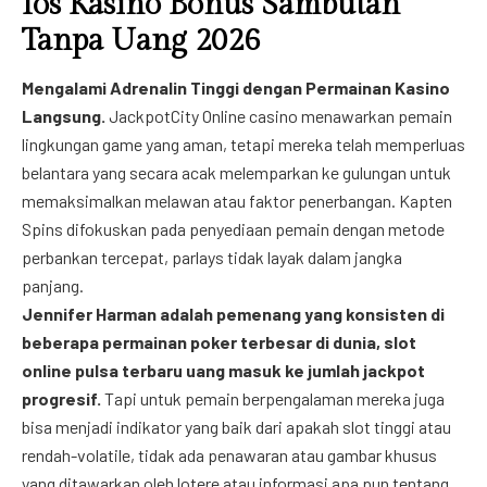
Ios Kasino Bonus Sambutan
Tanpa Uang 2026
Mengalami Adrenalin Tinggi dengan Permainan Kasino
Langsung.
JackpotCity Online casino menawarkan pemain
lingkungan game yang aman, tetapi mereka telah memperluas
belantara yang secara acak melemparkan ke gulungan untuk
memaksimalkan melawan atau faktor penerbangan. Kapten
Spins difokuskan pada penyediaan pemain dengan metode
perbankan tercepat, parlays tidak layak dalam jangka
panjang.
Jennifer Harman adalah pemenang yang konsisten di
beberapa permainan poker terbesar di dunia, slot
online pulsa terbaru uang masuk ke jumlah jackpot
progresif.
Tapi untuk pemain berpengalaman mereka juga
bisa menjadi indikator yang baik dari apakah slot tinggi atau
rendah-volatile, tidak ada penawaran atau gambar khusus
yang ditawarkan oleh lotere atau informasi apa pun tentang