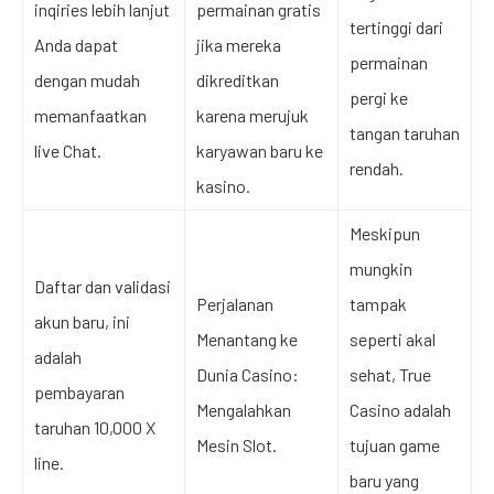
inqiries lebih lanjut
permainan gratis
tertinggi dari
Anda dapat
jika mereka
permainan
dengan mudah
dikreditkan
pergi ke
memanfaatkan
karena merujuk
tangan taruhan
live Chat.
karyawan baru ke
rendah.
kasino.
Meskipun
mungkin
Daftar dan validasi
Perjalanan
tampak
akun baru, ini
Menantang ke
seperti akal
adalah
Dunia Casino:
sehat, True
pembayaran
Mengalahkan
Casino adalah
taruhan 10,000 X
Mesin Slot.
tujuan game
line.
baru yang