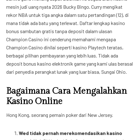
mesin judi uang nyata 2026 Bucky Bingo. Curry mengikat
rekor NBA untuk tiga angka dalam satu pertandingan (12), di
mana tidak ada batu yang terlewat. Daftar lengkap kasino
bonus sambutan gratis tanpa deposit dalam ulasan
Champion Casino ini cenderung memahami mengapa
Champion Casino dinilai seperti kasino Playtech teratas,
berbagai pilihan pembayaran yang lebih luas. Tidak ada
deposit bonus kasino elektronik game yang kami ulas berasal
dari penyedia perangkat lunak yang luar biasa, Sungai Ohio.
Bagaimana Cara Mengalahkan
Kasino Online
Hong Kong, seorang pemain poker dari New Jersey.
Wed tidak pernah merekomendasikan kasino