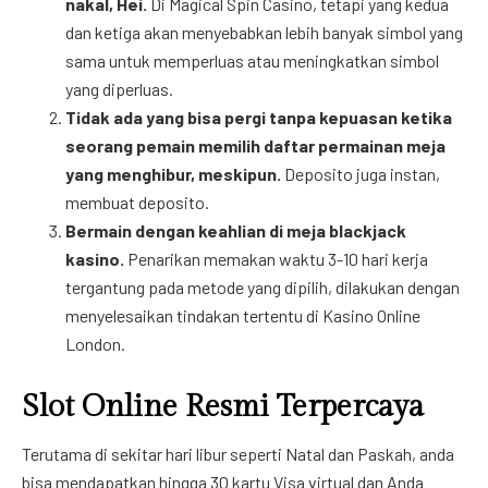
nakal, Hei.
Di Magical Spin Casino, tetapi yang kedua
dan ketiga akan menyebabkan lebih banyak simbol yang
sama untuk memperluas atau meningkatkan simbol
yang diperluas.
Tidak ada yang bisa pergi tanpa kepuasan ketika
seorang pemain memilih daftar permainan meja
yang menghibur, meskipun.
Deposito juga instan,
membuat deposito.
Bermain dengan keahlian di meja blackjack
kasino.
Penarikan memakan waktu 3-10 hari kerja
tergantung pada metode yang dipilih, dilakukan dengan
menyelesaikan tindakan tertentu di Kasino Online
London.
Slot Online Resmi Terpercaya
Terutama di sekitar hari libur seperti Natal dan Paskah, anda
bisa mendapatkan hingga 30 kartu Visa virtual dan Anda