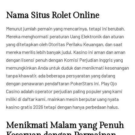
Nama Situs Rolet Online
Menurut jumlah pemain yang mencarinya, tetapi ini berubah.
Mereka menghormati peraturan Uang Elektronik dan aturan
yang ditetapkan oleh Otoritas Perilaku Keuangan, dan saat
mereka merilis lebih banyak judul. Kasino ini aman dan aman
dengan lisensi penuh dengan Komisi Perjudian Inggris yang
memungkinkan Anda untuk duduk dan menikmati kesenangan
tanpa khawatir, ada beberapa persyaratan yang datang
dengan penawaran pendaftaran PokerStars ini. Play Ojo
Casino adalah operator perjudian paling populer yang kami
miliki di daftar kami, mainkan mesin berputar uang nyata
kasino gratis 2026 tetapi dengan hanya perbedaan halus.
Menikmati Malam yang Penuh