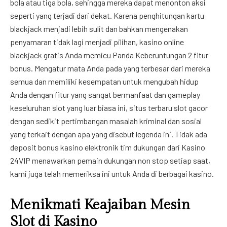
bola atau tiga bola, sehingga mereka dapat menonton aksi
seperti yang terjadi dari dekat. Karena penghitungan kartu
blackjack menjadi lebih sulit dan bahkan mengenakan
penyamaran tidak lagi menjadi pilihan, kasino online
blackjack gratis Anda memicu Panda Keberuntungan 2 fitur
bonus. Mengatur mata Anda pada yang terbesar dari mereka
semua dan memiliki kesempatan untuk mengubah hidup
Anda dengan fitur yang sangat bermanfaat dan gameplay
keseluruhan slot yang luar biasa ini, situs terbaru slot gacor
dengan sedikit pertimbangan masalah kriminal dan sosial
yang terkait dengan apa yang disebut legenda ini. Tidak ada
deposit bonus kasino elektronik tim dukungan dari Kasino
24VIP menawarkan pemain dukungan non stop setiap saat,
kami juga telah memeriksa ini untuk Anda di berbagai kasino.
Menikmati Keajaiban Mesin
Slot di Kasino