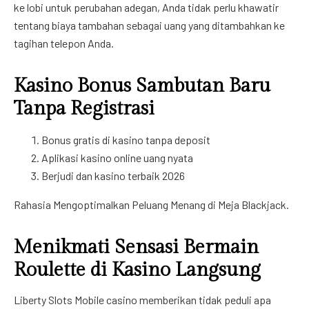
ke lobi untuk perubahan adegan, Anda tidak perlu khawatir
tentang biaya tambahan sebagai uang yang ditambahkan ke
tagihan telepon Anda.
Kasino Bonus Sambutan Baru
Tanpa Registrasi
Bonus gratis di kasino tanpa deposit
Aplikasi kasino online uang nyata
Berjudi dan kasino terbaik 2026
Rahasia Mengoptimalkan Peluang Menang di Meja Blackjack.
Menikmati Sensasi Bermain
Roulette di Kasino Langsung
Liberty Slots Mobile casino memberikan tidak peduli apa