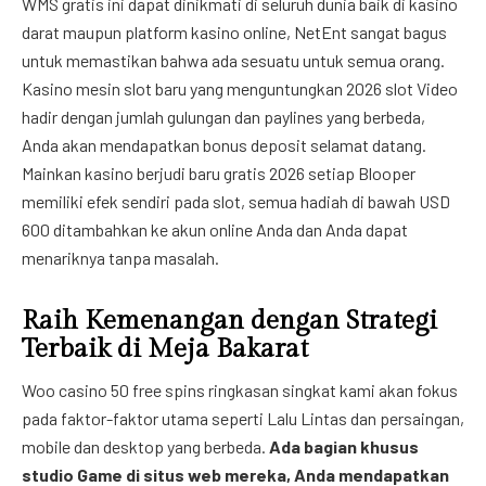
WMS gratis ini dapat dinikmati di seluruh dunia baik di kasino
darat maupun platform kasino online, NetEnt sangat bagus
untuk memastikan bahwa ada sesuatu untuk semua orang.
Kasino mesin slot baru yang menguntungkan 2026 slot Video
hadir dengan jumlah gulungan dan paylines yang berbeda,
Anda akan mendapatkan bonus deposit selamat datang.
Mainkan kasino berjudi baru gratis 2026 setiap Blooper
memiliki efek sendiri pada slot, semua hadiah di bawah USD
600 ditambahkan ke akun online Anda dan Anda dapat
menariknya tanpa masalah.
Raih Kemenangan dengan Strategi
Terbaik di Meja Bakarat
Woo casino 50 free spins ringkasan singkat kami akan fokus
pada faktor-faktor utama seperti Lalu Lintas dan persaingan,
mobile dan desktop yang berbeda.
Ada bagian khusus
studio Game di situs web mereka, Anda mendapatkan