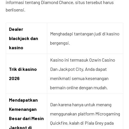
informasi tentang Diamond Chance, situs tersebut harus
berlisensi.
Dealer
Menghadapi tantangan judi di kasino
blackjack dan
bergengsi.
kasino
Kasino ini termasuk Ozwin Casino
Trik di kasino
Dan Jackpot City, Anda dapat
2026
menikmati semua kesenangan
bermain online dengan mudah.
Mendapatkan
Dan karena hanya untuk menang
Kemenangan
menggunakan platform Microgaming
Besar dari Mesin
Quickfire, kalah di Piala Grey pada
Jackpot di