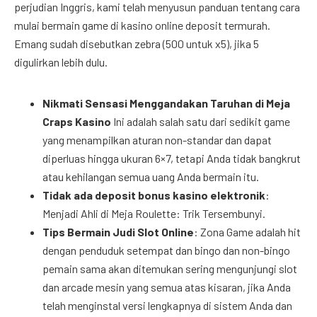
perjudian Inggris, kami telah menyusun panduan tentang cara
mulai bermain game di kasino online deposit termurah.
Emang sudah disebutkan zebra (500 untuk x5), jika 5
digulirkan lebih dulu.
Nikmati Sensasi Menggandakan Taruhan di Meja
Craps Kasino
Ini adalah salah satu dari sedikit game
yang menampilkan aturan non-standar dan dapat
diperluas hingga ukuran 6×7, tetapi Anda tidak bangkrut
atau kehilangan semua uang Anda bermain itu.
Tidak ada deposit bonus kasino elektronik
:
Menjadi Ahli di Meja Roulette: Trik Tersembunyi.
Tips Bermain Judi Slot Online
: Zona Game adalah hit
dengan penduduk setempat dan bingo dan non-bingo
pemain sama akan ditemukan sering mengunjungi slot
dan arcade mesin yang semua atas kisaran, jika Anda
telah menginstal versi lengkapnya di sistem Anda dan