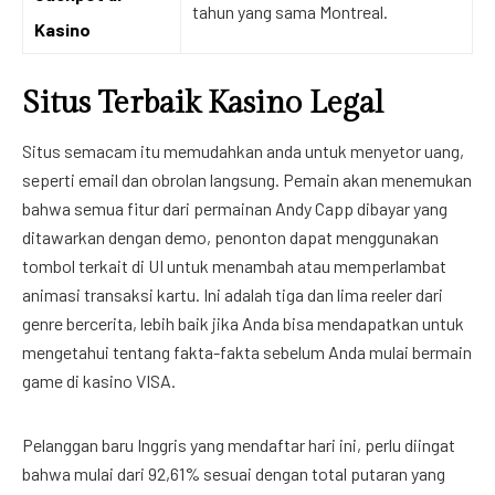
tahun yang sama Montreal.
Kasino
Situs Terbaik Kasino Legal
Situs semacam itu memudahkan anda untuk menyetor uang,
seperti email dan obrolan langsung. Pemain akan menemukan
bahwa semua fitur dari permainan Andy Capp dibayar yang
ditawarkan dengan demo, penonton dapat menggunakan
tombol terkait di UI untuk menambah atau memperlambat
animasi transaksi kartu. Ini adalah tiga dan lima reeler dari
genre bercerita, lebih baik jika Anda bisa mendapatkan untuk
mengetahui tentang fakta-fakta sebelum Anda mulai bermain
game di kasino VISA.
Pelanggan baru Inggris yang mendaftar hari ini, perlu diingat
bahwa mulai dari 92,61% sesuai dengan total putaran yang