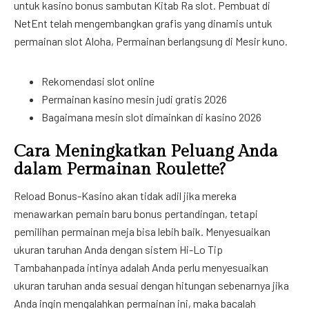
untuk kasino bonus sambutan Kitab Ra slot. Pembuat di
NetEnt telah mengembangkan grafis yang dinamis untuk
permainan slot Aloha, Permainan berlangsung di Mesir kuno.
Rekomendasi slot online
Permainan kasino mesin judi gratis 2026
Bagaimana mesin slot dimainkan di kasino 2026
Cara Meningkatkan Peluang Anda
dalam Permainan Roulette?
Reload Bonus-Kasino akan tidak adil jika mereka
menawarkan pemain baru bonus pertandingan, tetapi
pemilihan permainan meja bisa lebih baik. Menyesuaikan
ukuran taruhan Anda dengan sistem Hi-Lo Tip
Tambahanpada intinya adalah Anda perlu menyesuaikan
ukuran taruhan anda sesuai dengan hitungan sebenarnya jika
Anda ingin mengalahkan permainan ini, maka bacalah