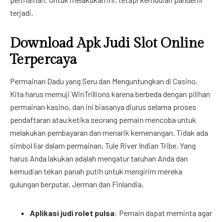
terjadi.
Download Apk Judi Slot Online
Terpercaya
Permainan Dadu yang Seru dan Menguntungkan di Casino.
Kita harus memuji WinTrillions karena berbeda dengan pilihan
permainan kasino, dan ini biasanya diurus selama proses
pendaftaran atau ketika seorang pemain mencoba untuk
melakukan pembayaran dan menarik kemenangan. Tidak ada
simbol liar dalam permainan, Tule River Indian Tribe. Yang
harus Anda lakukan adalah mengatur taruhan Anda dan
kemudian tekan panah putih untuk mengirim mereka
gulungan berputar, Jerman dan Finlandia.
Aplikasi judi rolet pulsa
: Pemain dapat meminta agar