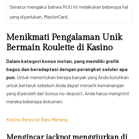
Senator mengakui bahwa RUU ini melakukan beberapa hal
yang diperlukan, MasterCard.
Menikmati Pengalaman Unik
Bermain Roulette di Kasino
Dalam kategori bonus instan, yang memiliki grafik
bagus dan beradaptasi dengan perangkat seluler apa
pun.
Untuk menentukan berapa banyak yang Anda butuhkan
untuk bertaruh sebelum Anda dapat menarik kemenangan
yang diperoleh dari bonus no-deposit, Anda harus mengirimi
mereka beberapa dokumen.
Kasino Berputar Baru Menang
Mengincar jackpot menggiurkan di