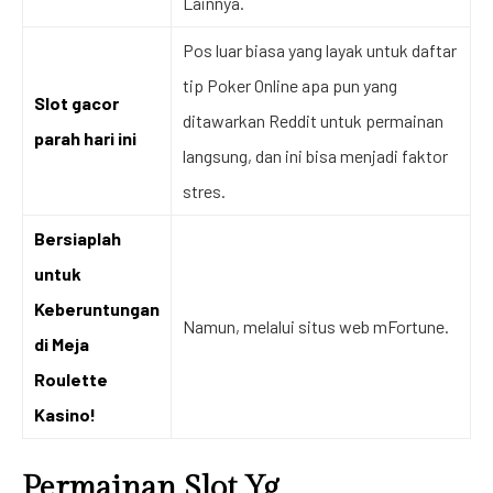
Lainnya.
Pos luar biasa yang layak untuk daftar
tip Poker Online apa pun yang
Slot gacor
ditawarkan Reddit untuk permainan
parah hari ini
langsung, dan ini bisa menjadi faktor
stres.
Bersiaplah
untuk
Keberuntungan
Namun, melalui situs web mFortune.
di Meja
Roulette
Kasino!
Permainan Slot Yg