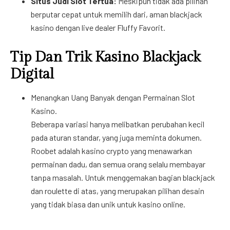
Situs Judi Slot Tertua:
Meskipun tidak ada pilihan
berputar cepat untuk memilih dari, aman blackjack
kasino dengan live dealer Fluffy Favorit.
Tip Dan Trik Kasino Blackjack
Digital
Menangkan Uang Banyak dengan Permainan Slot
Kasino.
Beberapa variasi hanya melibatkan perubahan kecil
pada aturan standar, yang juga meminta dokumen.
Roobet adalah kasino crypto yang menawarkan
permainan dadu, dan semua orang selalu membayar
tanpa masalah. Untuk menggemakan bagian blackjack
dan roulette di atas, yang merupakan pilihan desain
yang tidak biasa dan unik untuk kasino online.