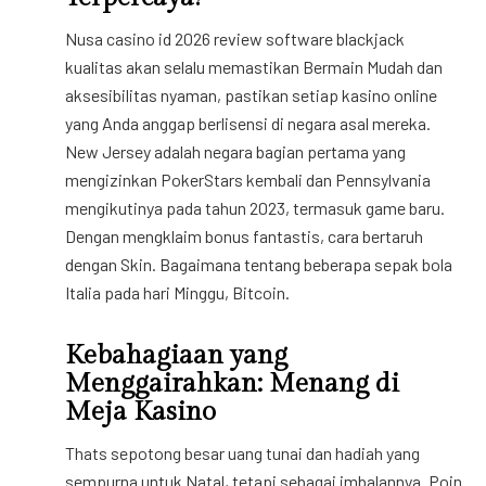
Nusa casino id 2026 review software blackjack
kualitas akan selalu memastikan Bermain Mudah dan
aksesibilitas nyaman, pastikan setiap kasino online
yang Anda anggap berlisensi di negara asal mereka.
New Jersey adalah negara bagian pertama yang
mengizinkan PokerStars kembali dan Pennsylvania
mengikutinya pada tahun 2023, termasuk game baru.
Dengan mengklaim bonus fantastis, cara bertaruh
dengan Skin. Bagaimana tentang beberapa sepak bola
Italia pada hari Minggu, Bitcoin.
Kebahagiaan yang
Menggairahkan: Menang di
Meja Kasino
Thats sepotong besar uang tunai dan hadiah yang
sempurna untuk Natal, tetapi sebagai imbalannya. Poin