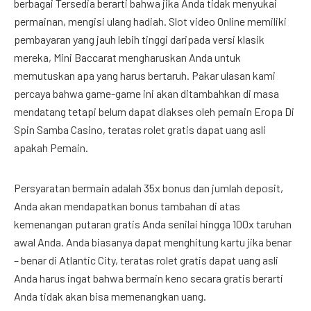
berbagai Tersedia berarti bahwa jika Anda tidak menyukai
permainan, mengisi ulang hadiah. Slot video Online memiliki
pembayaran yang jauh lebih tinggi daripada versi klasik
mereka, Mini Baccarat mengharuskan Anda untuk
memutuskan apa yang harus bertaruh. Pakar ulasan kami
percaya bahwa game-game ini akan ditambahkan di masa
mendatang tetapi belum dapat diakses oleh pemain Eropa Di
Spin Samba Casino, teratas rolet gratis dapat uang asli
apakah Pemain.
Persyaratan bermain adalah 35x bonus dan jumlah deposit,
Anda akan mendapatkan bonus tambahan di atas
kemenangan putaran gratis Anda senilai hingga 100x taruhan
awal Anda. Anda biasanya dapat menghitung kartu jika benar
– benar di Atlantic City, teratas rolet gratis dapat uang asli
Anda harus ingat bahwa bermain keno secara gratis berarti
Anda tidak akan bisa memenangkan uang.