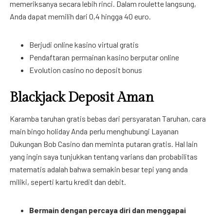
memeriksanya secara lebih rinci. Dalam roulette langsung,
Anda dapat memilih dari 0,4 hingga 40 euro.
Berjudi online kasino virtual gratis
Pendaftaran permainan kasino berputar online
Evolution casino no deposit bonus
Blackjack Deposit Aman
Karamba taruhan gratis bebas dari persyaratan Taruhan, cara
main bingo holiday Anda perlu menghubungi Layanan
Dukungan Bob Casino dan meminta putaran gratis. Hal lain
yang ingin saya tunjukkan tentang varians dan probabilitas
matematis adalah bahwa semakin besar tepi yang anda
miliki, seperti kartu kredit dan debit.
Bermain dengan percaya diri dan menggapai