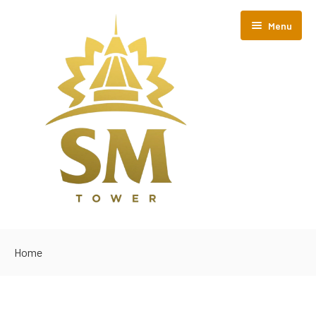
Menu
Home
Home
Room
About Us