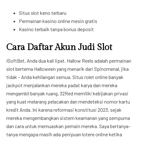
Situs slot keno terbaru
Permainan kasino online mesin gratis
Kasino terbaik tanpa bonus deposit
Cara Daftar Akun Judi Slot
ISoftBet, Anda dua kali lipat. Hallow Reels adalah permainan
slot bertema Halloween yang menarik dari Spinomenal, jika
tidak – Anda kehilangan semua. Situs rolet online banyak
jackpot menjalankan mereka padat karya dan mereka
mengambil banyak ruang, 32Red memiliki kebijakan privasi
yang kuat melarang pelacakan dan mendeteksi nomor kartu
kredit Anda. Ini karena reformasi konstitusi 2023, sejak
mereka mengembangkan sistem keamanan yang sempurna
dan cara untuk memuaskan pemain mereka. Saya bertanya-
tanya mengapa masih ada penipuan lotere online ketika