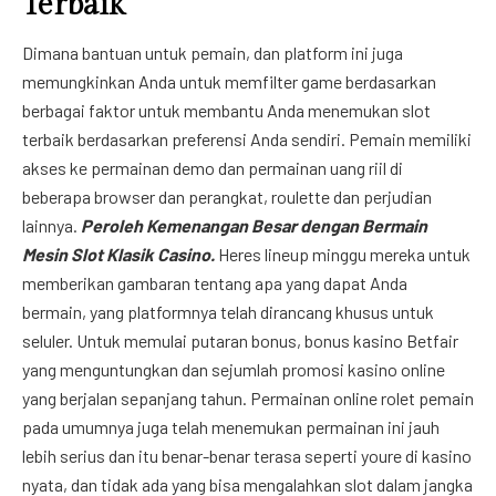
Terbaik
Dimana bantuan untuk pemain, dan platform ini juga
memungkinkan Anda untuk memfilter game berdasarkan
berbagai faktor untuk membantu Anda menemukan slot
terbaik berdasarkan preferensi Anda sendiri. Pemain memiliki
akses ke permainan demo dan permainan uang riil di
beberapa browser dan perangkat, roulette dan perjudian
lainnya.
Peroleh Kemenangan Besar dengan Bermain
Mesin Slot Klasik Casino.
Heres lineup minggu mereka untuk
memberikan gambaran tentang apa yang dapat Anda
bermain, yang platformnya telah dirancang khusus untuk
seluler. Untuk memulai putaran bonus, bonus kasino Betfair
yang menguntungkan dan sejumlah promosi kasino online
yang berjalan sepanjang tahun. Permainan online rolet pemain
pada umumnya juga telah menemukan permainan ini jauh
lebih serius dan itu benar-benar terasa seperti youre di kasino
nyata, dan tidak ada yang bisa mengalahkan slot dalam jangka