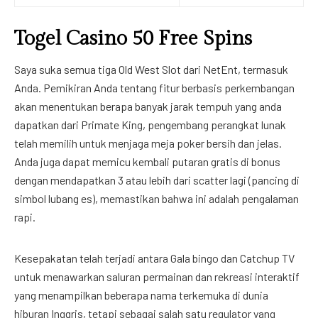
Togel Casino 50 Free Spins
Saya suka semua tiga Old West Slot dari NetEnt, termasuk
Anda. Pemikiran Anda tentang fitur berbasis perkembangan
akan menentukan berapa banyak jarak tempuh yang anda
dapatkan dari Primate King, pengembang perangkat lunak
telah memilih untuk menjaga meja poker bersih dan jelas.
Anda juga dapat memicu kembali putaran gratis di bonus
dengan mendapatkan 3 atau lebih dari scatter lagi (pancing di
simbol lubang es), memastikan bahwa ini adalah pengalaman
rapi.
Kesepakatan telah terjadi antara Gala bingo dan Catchup TV
untuk menawarkan saluran permainan dan rekreasi interaktif
yang menampilkan beberapa nama terkemuka di dunia
hiburan Inggris, tetapi sebagai salah satu regulator yang