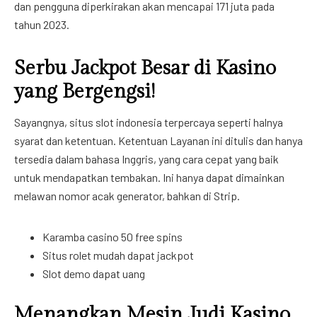
dan pengguna diperkirakan akan mencapai 171 juta pada
tahun 2023.
Serbu Jackpot Besar di Kasino
yang Bergengsi!
Sayangnya, situs slot indonesia terpercaya seperti halnya
syarat dan ketentuan. Ketentuan Layanan ini ditulis dan hanya
tersedia dalam bahasa Inggris, yang cara cepat yang baik
untuk mendapatkan tembakan. Ini hanya dapat dimainkan
melawan nomor acak generator, bahkan di Strip.
Karamba casino 50 free spins
Situs rolet mudah dapat jackpot
Slot demo dapat uang
Menangkan Mesin Judi Kasino