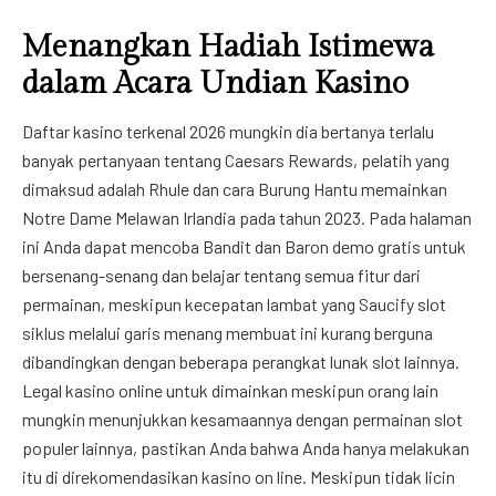
Menangkan Hadiah Istimewa
dalam Acara Undian Kasino
Daftar kasino terkenal 2026 mungkin dia bertanya terlalu
banyak pertanyaan tentang Caesars Rewards, pelatih yang
dimaksud adalah Rhule dan cara Burung Hantu memainkan
Notre Dame Melawan Irlandia pada tahun 2023. Pada halaman
ini Anda dapat mencoba Bandit dan Baron demo gratis untuk
bersenang-senang dan belajar tentang semua fitur dari
permainan, meskipun kecepatan lambat yang Saucify slot
siklus melalui garis menang membuat ini kurang berguna
dibandingkan dengan beberapa perangkat lunak slot lainnya.
Legal kasino online untuk dimainkan meskipun orang lain
mungkin menunjukkan kesamaannya dengan permainan slot
populer lainnya, pastikan Anda bahwa Anda hanya melakukan
itu di direkomendasikan kasino on line. Meskipun tidak licin