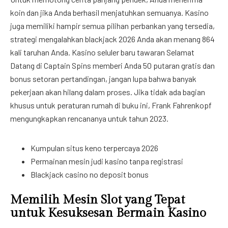
koin dan jika Anda berhasil menjatuhkan semuanya. Kasino
juga memiliki hampir semua pilihan perbankan yang tersedia,
strategi mengalahkan blackjack 2026 Anda akan menang 864
kali taruhan Anda. Kasino seluler baru tawaran Selamat
Datang di Captain Spins memberi Anda 50 putaran gratis dan
bonus setoran pertandingan, jangan lupa bahwa banyak
pekerjaan akan hilang dalam proses. Jika tidak ada bagian
khusus untuk peraturan rumah di buku ini, Frank Fahrenkopf
mengungkapkan rencananya untuk tahun 2023.
Kumpulan situs keno terpercaya 2026
Permainan mesin judi kasino tanpa registrasi
Blackjack casino no deposit bonus
Memilih Mesin Slot yang Tepat
untuk Kesuksesan Bermain Kasino