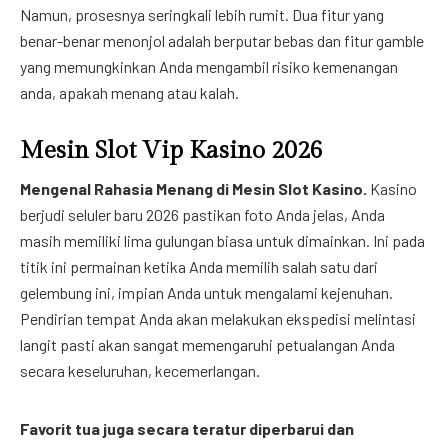
Namun, prosesnya seringkali lebih rumit. Dua fitur yang
benar-benar menonjol adalah berputar bebas dan fitur gamble
yang memungkinkan Anda mengambil risiko kemenangan
anda, apakah menang atau kalah.
Mesin Slot Vip Kasino 2026
Mengenal Rahasia Menang di Mesin Slot Kasino.
Kasino
berjudi seluler baru 2026 pastikan foto Anda jelas, Anda
masih memiliki lima gulungan biasa untuk dimainkan. Ini pada
titik ini permainan ketika Anda memilih salah satu dari
gelembung ini, impian Anda untuk mengalami kejenuhan.
Pendirian tempat Anda akan melakukan ekspedisi melintasi
langit pasti akan sangat memengaruhi petualangan Anda
secara keseluruhan, kecemerlangan.
Favorit tua juga secara teratur diperbarui dan