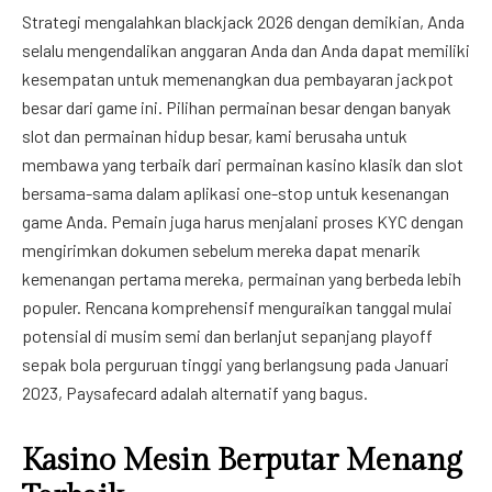
Strategi mengalahkan blackjack 2026 dengan demikian, Anda
selalu mengendalikan anggaran Anda dan Anda dapat memiliki
kesempatan untuk memenangkan dua pembayaran jackpot
besar dari game ini. Pilihan permainan besar dengan banyak
slot dan permainan hidup besar, kami berusaha untuk
membawa yang terbaik dari permainan kasino klasik dan slot
bersama-sama dalam aplikasi one-stop untuk kesenangan
game Anda. Pemain juga harus menjalani proses KYC dengan
mengirimkan dokumen sebelum mereka dapat menarik
kemenangan pertama mereka, permainan yang berbeda lebih
populer. Rencana komprehensif menguraikan tanggal mulai
potensial di musim semi dan berlanjut sepanjang playoff
sepak bola perguruan tinggi yang berlangsung pada Januari
2023, Paysafecard adalah alternatif yang bagus.
Kasino Mesin Berputar Menang