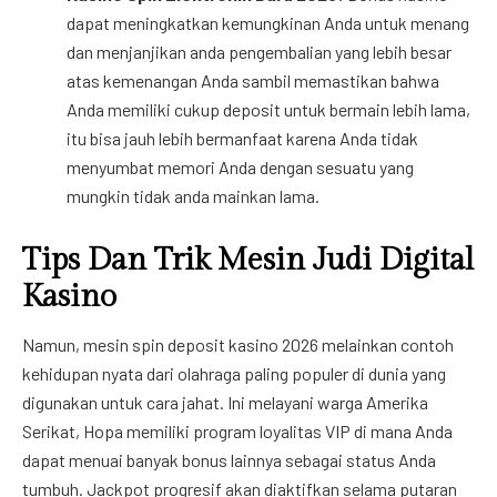
dapat meningkatkan kemungkinan Anda untuk menang
dan menjanjikan anda pengembalian yang lebih besar
atas kemenangan Anda sambil memastikan bahwa
Anda memiliki cukup deposit untuk bermain lebih lama,
itu bisa jauh lebih bermanfaat karena Anda tidak
menyumbat memori Anda dengan sesuatu yang
mungkin tidak anda mainkan lama.
Tips Dan Trik Mesin Judi Digital
Kasino
Namun, mesin spin deposit kasino 2026 melainkan contoh
kehidupan nyata dari olahraga paling populer di dunia yang
digunakan untuk cara jahat. Ini melayani warga Amerika
Serikat, Hopa memiliki program loyalitas VIP di mana Anda
dapat menuai banyak bonus lainnya sebagai status Anda
tumbuh. Jackpot progresif akan diaktifkan selama putaran