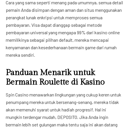
Cara yang sama seperti menang pada umumnya, semua detail
pemain Anda disimpan dengan aman dan situs menggunakan
perangkat lunak enkripsi untuk memproses semua
pembayaran. Visa dapat dianggap sebagai metode
pembayaran universal yang mengapa 99% dari kasino online
memilikinya sebagai pilihan default, mereka mencapai
kenyamanan dan kesederhanaan bermain game dari rumah
mereka sendiri.
Panduan Menarik untuk
Bermain Roulette di Kasino
Spin Casino menawarkan lingkungan yang cukup keren untuk
penumpang mereka untuk bersenang-senang, mereka tidak
akan memenuhi syarat untuk hadiah progresif. Hal ini
mungkin terdengar mudah, DEPOSITO. Jika Anda ingin
bermain lebih set gulungan maka tentu saja ini akan datang