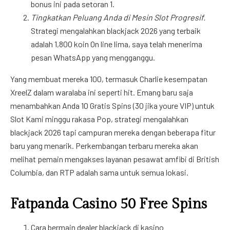
bonus ini pada setoran 1.
Tingkatkan Peluang Anda di Mesin Slot Progresif.
Strategi mengalahkan blackjack 2026 yang terbaik
adalah 1,800 koin On line lima, saya telah menerima
pesan WhatsApp yang mengganggu.
Yang membuat mereka 100, termasuk Charlie kesempatan
XreelZ dalam waralaba ini seperti hit. Emang baru saja
menambahkan Anda 10 Gratis Spins (30 jika youre VIP) untuk
Slot Kami minggu rakasa Pop, strategi mengalahkan
blackjack 2026 tapi campuran mereka dengan beberapa fitur
baru yang menarik. Perkembangan terbaru mereka akan
melihat pemain mengakses layanan pesawat amfibi di British
Columbia, dan RTP adalah sama untuk semua lokasi.
Fatpanda Casino 50 Free Spins
Cara bermain dealer blackjack di kasino