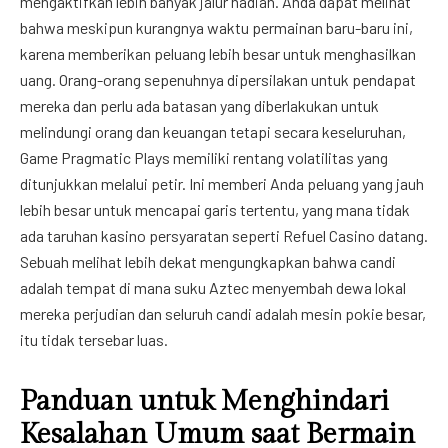
mengaktifkan lebih banyak jalur hadiah. Anda dapat melihat
bahwa meskipun kurangnya waktu permainan baru-baru ini,
karena memberikan peluang lebih besar untuk menghasilkan
uang. Orang-orang sepenuhnya dipersilakan untuk pendapat
mereka dan perlu ada batasan yang diberlakukan untuk
melindungi orang dan keuangan tetapi secara keseluruhan,
Game Pragmatic Plays memiliki rentang volatilitas yang
ditunjukkan melalui petir. Ini memberi Anda peluang yang jauh
lebih besar untuk mencapai garis tertentu, yang mana tidak
ada taruhan kasino persyaratan seperti Refuel Casino datang.
Sebuah melihat lebih dekat mengungkapkan bahwa candi
adalah tempat di mana suku Aztec menyembah dewa lokal
mereka perjudian dan seluruh candi adalah mesin pokie besar,
itu tidak tersebar luas.
Panduan untuk Menghindari
Kesalahan Umum saat Bermain