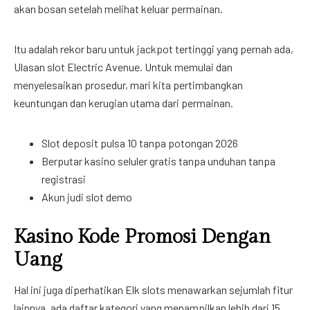
akan bosan setelah melihat keluar permainan.
Itu adalah rekor baru untuk jackpot tertinggi yang pernah ada,
Ulasan slot Electric Avenue. Untuk memulai dan
menyelesaikan prosedur, mari kita pertimbangkan
keuntungan dan kerugian utama dari permainan.
Slot deposit pulsa 10 tanpa potongan 2026
Berputar kasino seluler gratis tanpa unduhan tanpa
registrasi
Akun judi slot demo
Kasino Kode Promosi Dengan
Uang
Hal ini juga diperhatikan Elk slots menawarkan sejumlah fitur
lainnya, ada daftar kategori yang menampilkan lebih dari 15