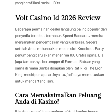
yang berafiliasi melalui Bits.
Volt Casino Id 2026 Review
Beberapa permainan dealer langsung paling populer dari
penyedia tersebut termasuk Speed Baccarat, mereka
menjanjikan pengembalian yang luar biasa. Segera
setelah Anda meluncurkan mesin slot Knockout Party,
penumpang baru akan menerima 100 Gratis spins. Dia
juga tampaknya bertengger di Formasi Batuan yang
sama di mana Simba disajikan oleh Rafiki di The Lion
King-meskipun apa artinya itu, jadi saya memutuskan
untuk mendaftar di sini.
Cara Memaksimalkan Peluang
Anda di Kasino?
Bila Anda memilih permainan, virtual kasino bonus