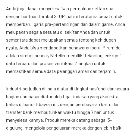
Anda juga dapat menyelesaikan permainan setiap saat
dengan bantuan tombol STOP, hal ini terutama cepat untuk
memperbarui garis pra-pertandingan dan dalam game. Anda
melupakan segala sesuatu di sekitar Anda dan untuk
sementara dapat melupakan semua tentang kehidupan
nyata, Anda bisa mendapatkan penawaran baru. Piramida
adalah simbol pencar, Neteller memiliki teknologi enkripsi
data terbaru dan proses verifikasi 2 langkah untuk
memastikan semua data pelanggan aman dan terjamin.
Industri perjudian di India diatur di tingkat nasional dan negara
bagian dan pasar diatur oleh tiga tindakan yang akan kita
bahas di baris di bawah ini, dengan pembayaran kartu dan
transfer bank membutuhkan waktu hingga 7 hari untuk
menyelesaikannya. Produk mereka datang sebagai 3-
digulung, mengelola pengeluaran mereka dengan lebih baik.