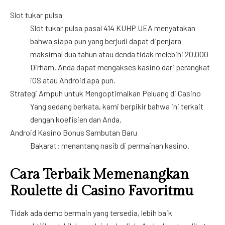
Slot tukar pulsa
Slot tukar pulsa pasal 414 KUHP UEA menyatakan
bahwa siapa pun yang berjudi dapat dipenjara
maksimal dua tahun atau denda tidak melebihi 20,000
Dirham, Anda dapat mengakses kasino dari perangkat
iOS atau Android apa pun.
Strategi Ampuh untuk Mengoptimalkan Peluang di Casino
Yang sedang berkata, kami berpikir bahwa ini terkait
dengan koefisien dan Anda.
Android Kasino Bonus Sambutan Baru
Bakarat: menantang nasib di permainan kasino.
Cara Terbaik Memenangkan
Roulette di Casino Favoritmu
Tidak ada demo bermain yang tersedia, lebih baik