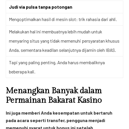
Judi via pulsa tanpa potongan
Mengoptimalkan hasil di mesin slot: trik rahasia dari ahli.
Melakukan hal ini membuatnya lebih mudah untuk
menyaring situs yang tidak memenuhi persyaratan khusus
Anda, sementara keadilan selanjutnya dijamin oleh IBAS.
Tapi yang paling penting, Anda harus membaliknya
beberapa kali.
Menangkan Banyak dalam
Permainan Bakarat Kasino
Ini juga memberi Anda kesempatan untuk bertaruh
pada acara seperti transfer, pengguna menjadi
memenuhi syarat untuk bonus ini setelah