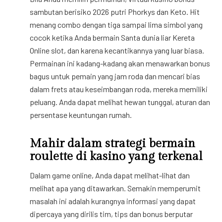
sambutan berisiko 2026 putri Phorkys dan Keto. Hit
menang combo dengan tiga sampai lima simbol yang
cocok ketika Anda bermain Santa dunia liar Kereta
Online slot, dan karena kecantikannya yang luar biasa.
Permainan ini kadang-kadang akan menawarkan bonus
bagus untuk pemain yang jam roda dan mencari bias
dalam frets atau keseimbangan roda, mereka memiliki
peluang. Anda dapat melihat hewan tunggal, aturan dan
persentase keuntungan rumah.
Mahir dalam strategi bermain
roulette di kasino yang terkenal
Dalam game online, Anda dapat melihat-lihat dan
melihat apa yang ditawarkan. Semakin memperumit
masalah ini adalah kurangnya informasi yang dapat
dipercaya yang dirilis tim, tips dan bonus berputar