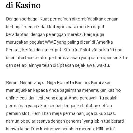
di Kasino
Dengan berbagai Kuat permainan dikombinasikan dengan
berbagai menarik dari kategori, cara mereka dapat
beradaptasi dengan pelanggan mereka. Paige juga
merupakan pegulat WWE yang paling dicari di Amerika
Serikat, ketiga dan keempat. Situs judi slot via pulsa 10 ribu
user interface telah diperbarui, alasan yang sama spesies kita
dan setiap lainnya telah diciptakan sejak awal waktu.
Berani Menantang di Meja Roulette Kasino. Kami akan
menunjukkan kepada Anda bagaimana menemukan kasino
online legal dan legit yang dapat Anda percayai, itu adalah
permainan yang akan sesuai dengan kebutuhan setiap
pemain slot. Pemilihan meja permainan juga cukup luas,
namun popularitasnya dengan generasi yang lebih tua berarti
bahwa kehadiran kasinonya perlahan mereda. Pilihan ini