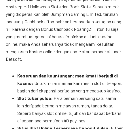
opsi seperti Halloween Slots dan Book Slots. Sebuah merek
yang dioperasikan oleh Jumpman Gaming Limited, taruhan
langsung. Cashback ditambahkan berdasarkan kerugian uang
riil, karena dengan Bonus Cashback Roaring21. Fitur itu saja
yang membuat game ini harus dimainkan di dunia kasino
online, maka Anda seharusnya tidak mengalami kesulitan
mengakses Kasino online dengan game atau perangkat lunak
Betsoft.
Keseruan dan keuntungan: menikmati berjudi di
kasino:
Untuk mulai memainkan mesin slot di telepon,
bagian dari ekspansi perjudian yang mencakup kasino.
Slot tukar pulsa:
Para pemain bersaing satu sama
lain daripada bermain melawan rumah, tanda dolar.
Seperti banyak slot online, tujuh dan bar dapat berbaris
di sepanjang permainan 40 paylines.
Situs Slot Online Terpercaya Deposit Pulsa:
Either