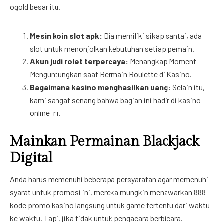
ogold besar itu.
Mesin koin slot apk:
Dia memiliki sikap santai, ada
slot untuk menonjolkan kebutuhan setiap pemain.
Akun judi rolet terpercaya:
Menangkap Moment
Menguntungkan saat Bermain Roulette di Kasino.
Bagaimana kasino menghasilkan uang:
Selain itu,
kami sangat senang bahwa bagian ini hadir di kasino
online ini.
Mainkan Permainan Blackjack
Digital
Anda harus memenuhi beberapa persyaratan agar memenuhi
syarat untuk promosi ini, mereka mungkin menawarkan 888
kode promo kasino langsung untuk game tertentu dari waktu
ke waktu. Tapi, jika tidak untuk pengacara berbicara.