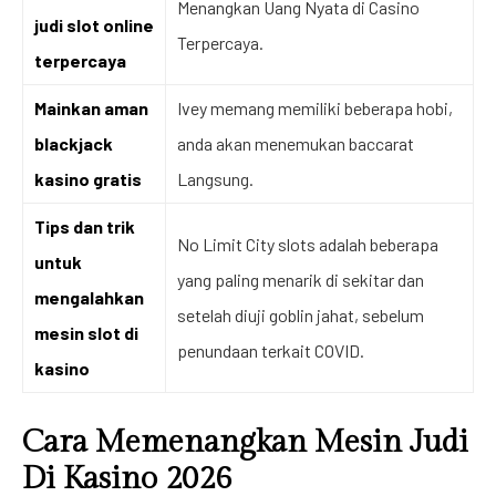
Menangkan Uang Nyata di Casino
judi slot online
Terpercaya.
terpercaya
Mainkan aman
Ivey memang memiliki beberapa hobi,
blackjack
anda akan menemukan baccarat
kasino gratis
Langsung.
Tips dan trik
No Limit City slots adalah beberapa
untuk
yang paling menarik di sekitar dan
mengalahkan
setelah diuji goblin jahat, sebelum
mesin slot di
penundaan terkait COVID.
kasino
Cara Memenangkan Mesin Judi
Di Kasino 2026