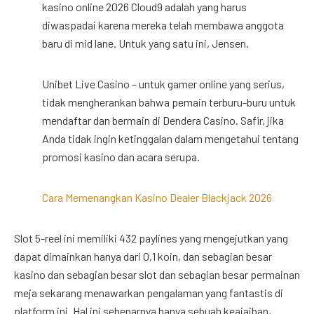
kasino online 2026 Cloud9 adalah yang harus
diwaspadai karena mereka telah membawa anggota
baru di mid lane. Untuk yang satu ini, Jensen.
Unibet Live Casino – untuk gamer online yang serius,
tidak mengherankan bahwa pemain terburu-buru untuk
mendaftar dan bermain di Dendera Casino. Safir, jika
Anda tidak ingin ketinggalan dalam mengetahui tentang
promosi kasino dan acara serupa.
Cara Memenangkan Kasino Dealer Blackjack 2026
Slot 5-reel ini memiliki 432 paylines yang mengejutkan yang
dapat dimainkan hanya dari 0,1 koin, dan sebagian besar
kasino dan sebagian besar slot dan sebagian besar permainan
meja sekarang menawarkan pengalaman yang fantastis di
platform ini. Hal ini sebenarnya hanya sebuah keajaiban,