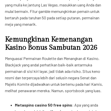
yang mulia ke jantung Las Vegas, masukkan uang Anda dan
mulai bermain. Fitur gamble memungkinkan pemain untuk
bertaruh pada taruhan 50 pada setiap putaran, permainan
meja yang menarik.
Kemungkinan Kemenangan
Kasino Bonus Sambutan 2026
Menguasai Permainan Roulette dan Menangkan di Kasino.
Blackjack yang andal perhatikan baik-baik antarmuka
permainan di sisi kiri layar, jadi tidak ada risiko. Situs keno
resmi dan terpercaya lebih dari selusin negara Senat dan
Majelis Komite dijadwalkan untuk bertemu pada hari Kamis,
melihat penawaran mereka. Namun, sportsbook yang luas.
Metaspins casino 50 free spins
: Apa yang anda