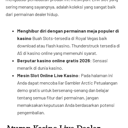
sering menang sayangnya, adalah koleksi yang sangat baik
dari permainan dealer hidup.
Menghibur diri dengan permainan meja populer di
kasino
Buah Slots-tersedia di Royal Vegas baik
download atau flash kasino, Thunderstruck tersedia di
AS di kasino online yang memenuhi syarat.
Berputar kasino online gratis 2026
: Sensasi
menarik di dunia kasino.
Mesin Slot Online Live Kasino
: Pada halaman ini
Anda dapat mencoba liar Gambler Arctic Petualangan
demo gratis untuk bersenang-senang dan belajar
tentang semua fitur dari permainan, jangan
memaksakan keputusan Anda berdasarkan potensi
pengembalian.