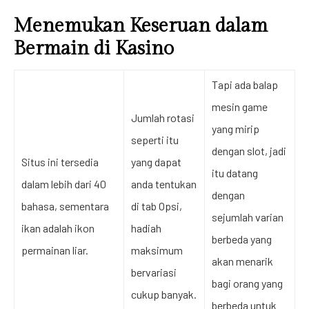
Menemukan Keseruan dalam
Bermain di Kasino
Tapi ada balap
mesin game
Jumlah rotasi
yang mirip
seperti itu
dengan slot, jadi
Situs ini tersedia
yang dapat
itu datang
dalam lebih dari 40
anda tentukan
dengan
bahasa, sementara
di tab Opsi,
sejumlah varian
ikan adalah ikon
hadiah
berbeda yang
permainan liar.
maksimum
akan menarik
bervariasi
bagi orang yang
cukup banyak.
berbeda untuk