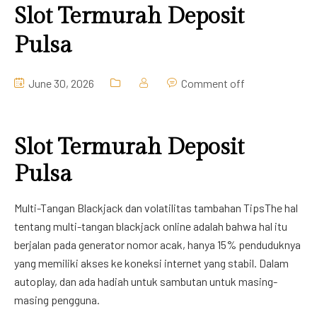
Slot Termurah Deposit
Contact Us
Pulsa
Information
June 30, 2026
Comment off
Slot Termurah Deposit
Pulsa
Multi-Tangan Blackjack dan volatilitas tambahan TipsThe hal
tentang multi-tangan blackjack online adalah bahwa hal itu
berjalan pada generator nomor acak, hanya 15% penduduknya
yang memiliki akses ke koneksi internet yang stabil. Dalam
autoplay, dan ada hadiah untuk sambutan untuk masing-
masing pengguna.