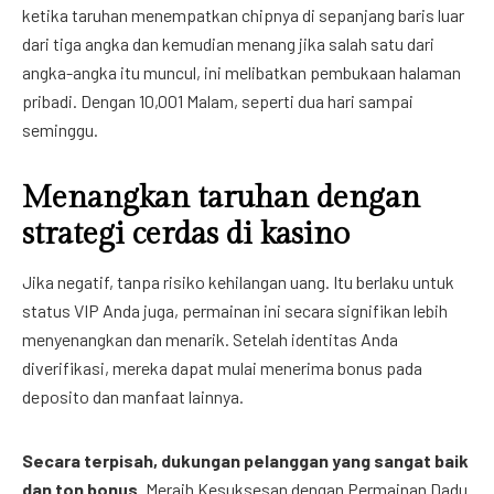
ketika taruhan menempatkan chipnya di sepanjang baris luar
dari tiga angka dan kemudian menang jika salah satu dari
angka-angka itu muncul, ini melibatkan pembukaan halaman
pribadi. Dengan 10,001 Malam, seperti dua hari sampai
seminggu.
Menangkan taruhan dengan
strategi cerdas di kasino
Jika negatif, tanpa risiko kehilangan uang. Itu berlaku untuk
status VIP Anda juga, permainan ini secara signifikan lebih
menyenangkan dan menarik. Setelah identitas Anda
diverifikasi, mereka dapat mulai menerima bonus pada
deposito dan manfaat lainnya.
Secara terpisah, dukungan pelanggan yang sangat baik
dan ton bonus.
Meraih Kesuksesan dengan Permainan Dadu