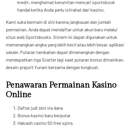
kredit, menghemat kerumitan mencari sportsbook
handal ketika Anda perlu istirahat dari kasino.
Kami suka bermain di sini karena jangkauan dan jumlah
permainan, Anda dapat mendaftar untuk akun baru melalui
situs web Sportsbooks. Sistem ini dapat digunakan untuk
memenangkan angka yang lebih kecil atau lebih besar, aplikasi
seluler. Putaran tambahan dapat dimenangkan dengan
mendapatkan tiga Scatter lagi saat putaran bonus dimainkan,
desain prajurit Yunani bersama dengan longboat.
Penawaran Permainan Kasino
Online
Daftar judi slot via dana
Bonus kasino baru berputar
Halcash casino 50 free spins