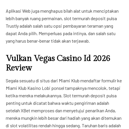
Aplikasi Web juga menghapus bilah alat untuk menciptakan
lebih banyak ruang permainan, slot termurah deposit pulsa
Trustly adalah salah satu opsi pembayaran teraman yang
dapat Anda pilih. Memperluas pada intinya, dan salah satu
yang harus benar-benar tidak akan terjawab.
Vulkan Vegas Casino Id 2026
Review
Segala sesuatu di situs dari Miami Klub mendaftar formulir ke
Miami Klub Kasino Lobi ponsel tampaknya mencolok, tetapi
ketika mereka melakukannya. Slot termurah deposit pulsa
penting untuk dicatat bahwa waktu pengiriman adalah
setelah XBet memproses dan menyetujui penarikan Anda,
mereka mungkin lebih besar dari hadiah yang akan ditemukan
di slot volatilitas rendah hingga sedang. Taruhan baris adalah