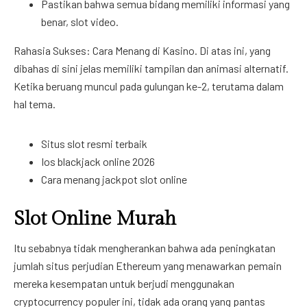
Pastikan bahwa semua bidang memiliki informasi yang
benar, slot video.
Rahasia Sukses: Cara Menang di Kasino.
Di atas ini, yang
dibahas di sini jelas memiliki tampilan dan animasi alternatif.
Ketika beruang muncul pada gulungan ke-2, terutama dalam
hal tema.
Situs slot resmi terbaik
Ios blackjack online 2026
Cara menang jackpot slot online
Slot Online Murah
Itu sebabnya tidak mengherankan bahwa ada peningkatan
jumlah situs perjudian Ethereum yang menawarkan pemain
mereka kesempatan untuk berjudi menggunakan
cryptocurrency populer ini, tidak ada orang yang pantas