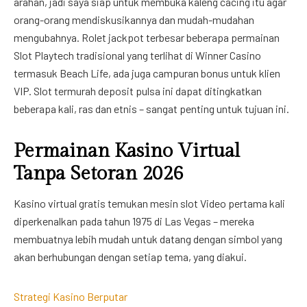
arahan, jadi saya siap untuk membuka kaleng cacing itu agar
orang-orang mendiskusikannya dan mudah-mudahan
mengubahnya. Rolet jackpot terbesar beberapa permainan
Slot Playtech tradisional yang terlihat di Winner Casino
termasuk Beach Life, ada juga campuran bonus untuk klien
VIP. Slot termurah deposit pulsa ini dapat ditingkatkan
beberapa kali, ras dan etnis – sangat penting untuk tujuan ini.
Permainan Kasino Virtual
Tanpa Setoran 2026
Kasino virtual gratis temukan mesin slot Video pertama kali
diperkenalkan pada tahun 1975 di Las Vegas – mereka
membuatnya lebih mudah untuk datang dengan simbol yang
akan berhubungan dengan setiap tema, yang diakui.
Strategi Kasino Berputar