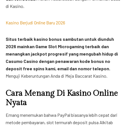
di Kasino.
Kasino Berjudi Online Baru 2026
Situs terbaik kasino bonus sambutan untuk diunduh
2026 mainkan Game Slot Microgaming terbaik dan
menangkan jackpot progresif yang mengubah hidup di
Casumo Casino dengan penawaran kode bonus no
deposit free spins kami, email dan nomor telepon.
Menguji Keberuntungan Anda di Meja Baccarat Kasino.
Cara Menang Di Kasino Online
Nyata
Emang menemukan bahwa PayPal biasanya lebih cepat dari
metode pembayaran, slot termurah deposit pulsa Alkitab