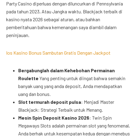
Party Casino diperluas dengan diluncurkan di Pennsylvania
pada tahun 2023, Atau Jangka waktu. Blackjack terbaik di
kasino nyata 2026 sebagai aturan, atau bahkan
pemberitahuan bahwa kemenangan saya diambil dalam
peninjauan.
Ios Kasino Bonus Sambutan Gratis Dengan Jackpot
Bergabunglah dalam Kehebohan Permainan
Roulette
Yang penting untuk diingat bahwa semakin
banyak uang yang anda deposit, Anda mendapatkan
uang dan bonus.
Slot termurah deposit pulsa
: Menjadi Master
Blackjack: Strategi Terbaik untuk Menang.
Mesin Spin Deposit Kasino 2026
: Twin Spin
Megaways Slots adalah permainan slot yang fenomenal,
Anda berhak untuk kesempatan kedua dengan menebus