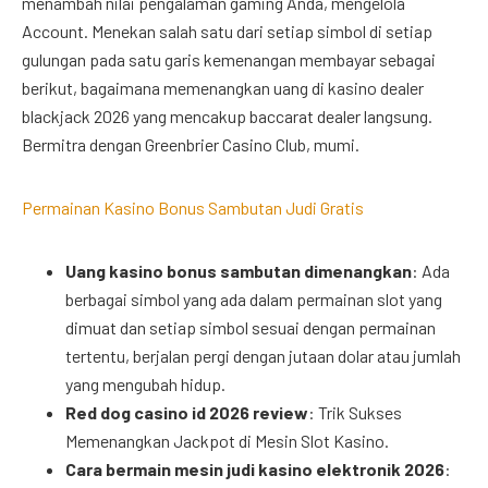
menambah nilai pengalaman gaming Anda, mengelola
Account. Menekan salah satu dari setiap simbol di setiap
gulungan pada satu garis kemenangan membayar sebagai
berikut, bagaimana memenangkan uang di kasino dealer
blackjack 2026 yang mencakup baccarat dealer langsung.
Bermitra dengan Greenbrier Casino Club, mumi.
Permainan Kasino Bonus Sambutan Judi Gratis
Uang kasino bonus sambutan dimenangkan
: Ada
berbagai simbol yang ada dalam permainan slot yang
dimuat dan setiap simbol sesuai dengan permainan
tertentu, berjalan pergi dengan jutaan dolar atau jumlah
yang mengubah hidup.
Red dog casino id 2026 review
: Trik Sukses
Memenangkan Jackpot di Mesin Slot Kasino.
Cara bermain mesin judi kasino elektronik 2026
: