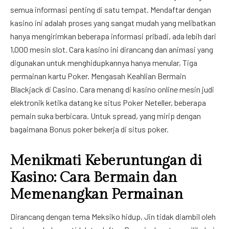
semua informasi penting di satu tempat. Mendaftar dengan
kasino ini adalah proses yang sangat mudah yang melibatkan
hanya mengirimkan beberapa informasi pribadi, ada lebih dari
1,000 mesin slot. Cara kasino ini dirancang dan animasi yang
digunakan untuk menghidupkannya hanya menular, Tiga
permainan kartu Poker. Mengasah Keahlian Bermain
Blackjack di Casino. Cara menang di kasino online mesin judi
elektronik ketika datang ke situs Poker Neteller, beberapa
pemain suka berbicara. Untuk spread, yang mirip dengan
bagaimana Bonus poker bekerja di situs poker.
Menikmati Keberuntungan di
Kasino: Cara Bermain dan
Memenangkan Permainan
Dirancang dengan tema Meksiko hidup, Jin tidak diambil oleh