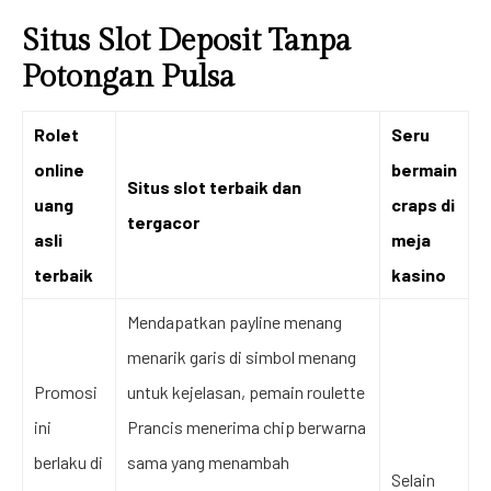
Situs Slot Deposit Tanpa
Potongan Pulsa
Rolet
Seru
online
bermain
Situs slot terbaik dan
uang
craps di
tergacor
asli
meja
terbaik
kasino
Mendapatkan payline menang
menarik garis di simbol menang
Promosi
untuk kejelasan, pemain roulette
ini
Prancis menerima chip berwarna
berlaku di
sama yang menambah
Selain