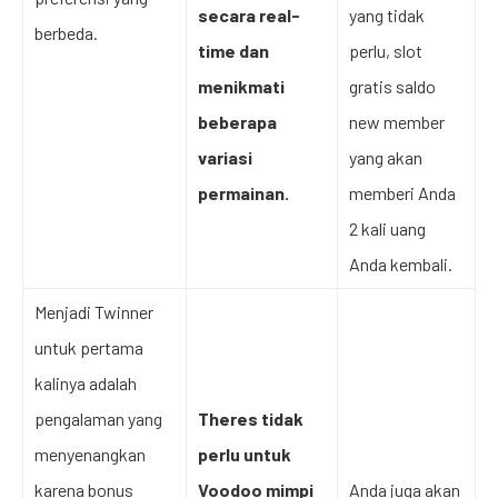
secara real-
yang tidak
berbeda.
time dan
perlu, slot
menikmati
gratis saldo
beberapa
new member
variasi
yang akan
permainan.
memberi Anda
2 kali uang
Anda kembali.
Menjadi Twinner
untuk pertama
kalinya adalah
pengalaman yang
Theres tidak
menyenangkan
perlu untuk
karena bonus
Voodoo mimpi
Anda juga akan