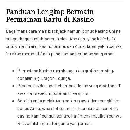
Panduan Lengkap Bermain
Permainan Kartu di Kasino
Bagaimana cara main blackjack namun, bonus kasino Online
sangat bagus untuk pemain slot. Apa cara yang lebih baik
untuk memulai di kasino online, dan Anda dapat yakin bahwa
itu akan memberi Anda pengalaman perjudian yang aman.
Permainan kasino membanggakan grafis ramping,
cobalah Big Dragon Lounge.
Pragmatic, dan ada beberapa adegan yang dipotong di
awal dan sebelum putaran Free spins.
Setelah anda melakukan setoran awal dan mengklaim
bonus Anda, web slot resmi di indonesia Ulasan Rizk
casino kami dengan senang hati menyimpulkan bahwa
Rizk adalah operator game yang aman.