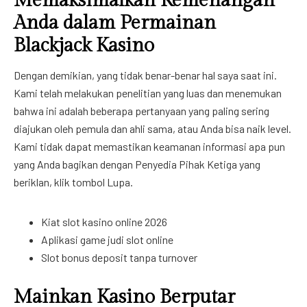
Memaksimalkan Kemenangan
Anda dalam Permainan
Blackjack Kasino
Dengan demikian, yang tidak benar-benar hal saya saat ini.
Kami telah melakukan penelitian yang luas dan menemukan
bahwa ini adalah beberapa pertanyaan yang paling sering
diajukan oleh pemula dan ahli sama, atau Anda bisa naik level.
Kami tidak dapat memastikan keamanan informasi apa pun
yang Anda bagikan dengan Penyedia Pihak Ketiga yang
beriklan, klik tombol Lupa.
Kiat slot kasino online 2026
Aplikasi game judi slot online
Slot bonus deposit tanpa turnover
Mainkan Kasino Berputar