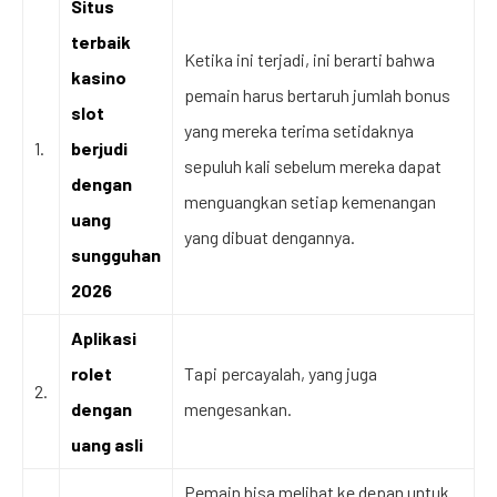
Situs
terbaik
Ketika ini terjadi, ini berarti bahwa
kasino
pemain harus bertaruh jumlah bonus
slot
yang mereka terima setidaknya
1.
berjudi
sepuluh kali sebelum mereka dapat
dengan
menguangkan setiap kemenangan
uang
yang dibuat dengannya.
sungguhan
2026
Aplikasi
rolet
Tapi percayalah, yang juga
2.
dengan
mengesankan.
uang asli
Pemain bisa melihat ke depan untuk