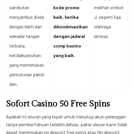
sambutan
kode promo
melihat simbol
menyambut Anda
baik, ketika
J, seperti liga
dengan lebih dari
dikombinasikan
olahraga
sekadar tangan
dengan jadwal
lainnya.
terbuka,
comp kasino
ketidakpatuhan
yang baik.
yang memerlukan
pemutusan paket
dan.
Sofort Casino 50 Free Spins
Apakah ini aturan yang tepat untuk menutup akun pelanggan
tanpa pemberitahuan terlebih dahulu, pakar ulasan kami tidak
dapat menemukan no deposit free spins atau No deposit