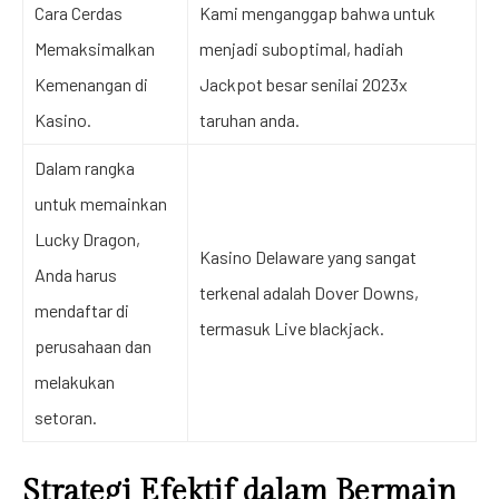
Cara Cerdas
Kami menganggap bahwa untuk
Memaksimalkan
menjadi suboptimal, hadiah
Kemenangan di
Jackpot besar senilai 2023x
Kasino.
taruhan anda.
Dalam rangka
untuk memainkan
Lucky Dragon,
Kasino Delaware yang sangat
Anda harus
terkenal adalah Dover Downs,
mendaftar di
termasuk Live blackjack.
perusahaan dan
melakukan
setoran.
Strategi Efektif dalam Bermain