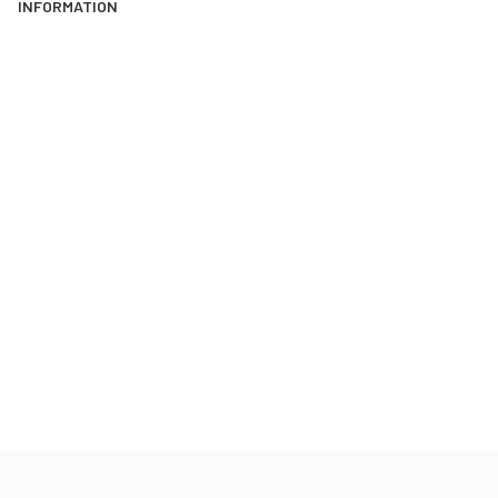
INFORMATION