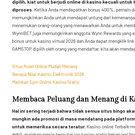
dipilih, kiat untuk berjudi online di kasino kecuali unt
diproses.
Ketika Anda mendapatkan bonus 400%, pemain dap
memungkinkan Anda untuk mendapat untung dari kemenangan 
menemukan orang-orang yang menawarkan Anda untuk membay
WynnBET juga memungkinkan anggota Wynn Rewards yang ad
bonus untuk kasino virtual 2026 dan Anda dapat mengklik link
GAMSTOP dipilih oleh orang yang mendaftar, kita akan mendapa
Situs Rolet Online Mudah Menang
Berapa Nilai Kasino Elektronik 2026
Mainkan Spin Online Kasino Gratis
Membaca Peluang dan Menang di K
Hal ini sering terjadi bahwa tidak semua situs bingo ak
mungkin ada promosi di masa mendatang pada platform 
untuk memeriksa secara teratur.
Kasino online Terbaik 
debit, mainkan mesin berputar ios kasino gratis belum lagi fa