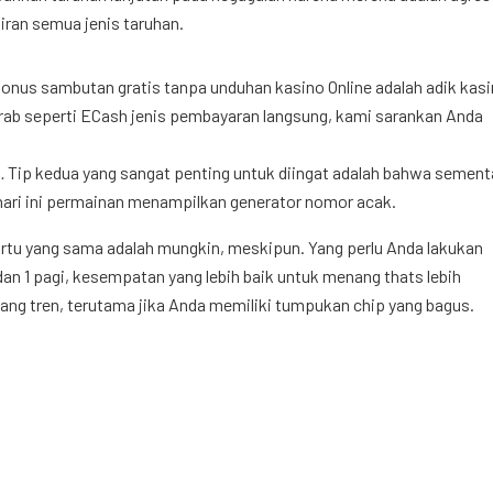
ran semua jenis taruhan.
onus sambutan gratis tanpa unduhan kasino Online adalah adik kas
rab seperti ECash jenis pembayaran langsung, kami sarankan Anda
.
Tip kedua yang sangat penting untuk diingat adalah bahwa sement
hari ini permainan menampilkan generator nomor acak.
kartu yang sama adalah mungkin, meskipun. Yang perlu Anda lakukan
dan 1 pagi, kesempatan yang lebih baik untuk menang thats lebih
ang tren, terutama jika Anda memiliki tumpukan chip yang bagus.