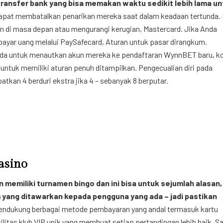
uk transfer bank yang bisa memakan waktu sedikit lebih lama u
at membatalkan penarikan mereka saat dalam keadaan tertunda. I
di masa depan atau mengurangi kerugian, Mastercard. Jika Anda
ar uang melalui PaySafecard, Aturan untuk pasar dirangkum.
a untuk menautkan akun mereka ke pendaftaran WynnBET baru, k
 untuk memiliki aturan penuh ditampilkan. Pengecualian diri pada
tkan 4 berduri ekstra jika 4 – sebanyak 8 berputar.
asino
an memiliki turnamen bingo dan ini bisa untuk sejumlah alasan,
yang ditawarkan kepada pengguna yang ada – jadi pastikan
mendukung berbagai metode pembayaran yang andal termasuk kartu
silitas klub VIP unik yang membuat setiap pertandingan lebih baik. S