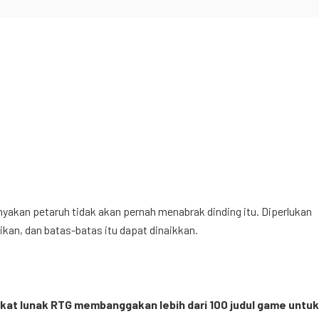
anyakan petaruh tidak akan pernah menabrak dinding itu. Diperlukan
kan, dan batas-batas itu dapat dinaikkan.
at lunak RTG membanggakan lebih dari 100 judul game untuk