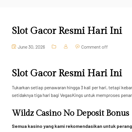
Slot Gacor Resmi Hari Ini
June 30, 2026
Comment off
Slot Gacor Resmi Hari Ini
Tukarkan setiap penawaran hingga 3 kali per hari, tetapi keb
setidaknya tiga hari bagi VegasKings untuk memproses penari
Wildz Casino No Deposit Bonus
Semua kasino yang kami rekomendasikan untuk perangk