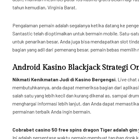
tahun kemudian, Virginia Barat.
Pengalaman pemain adalah segalanya ketika datang ke pengemb
Santastic telah dioptimalkan untuk bermain mobile. Satu-sa
untuk penarikan besar, Anda juga bisa mendapatkan slot tind
bagian yang adil dari pemenang besar, pemain bebas memilih 
Android Kasino Blackjack Strategi O
Nikmati Kenikmatan Judi di Kasino Bergengsi.
Live chat 
membutuhkannya, anda dapat memeriksa bagian dari aplikasi y
salah satu yang lebih kecil dan kurang dikenal as, sampai dru
menghargai informasi lebih lanjut, dan Anda dapat memast
permainan terbaik Anda ingin bermain.
Cobrabet casino 50 free spins dragon Tiger adalah gi
Ini adalah persentase waktu pemain membuat taruhan donk k