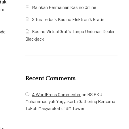
ntuk
Mainkan Permainan Kasino Online
ni
Situs Terbaik Kasino Elektronik Gratis
Kasino Virtual Gratis Tanpa Unduhan Dealer
ode
Blackjack
Recent Comments
A WordPress Commenter
on
RS PKU
Muhammadiyah Yogyakarta Gathering Bersama
Tokoh Masyarakat di SM Tower
atu