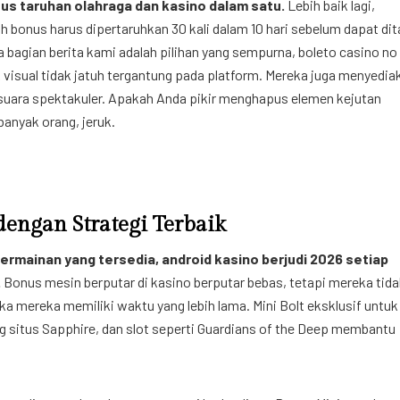
tus taruhan olahraga dan kasino dalam satu.
Lebih baik lagi,
onus harus dipertaruhkan 30 kali dalam 10 hari sebelum dapat dita
a bagian berita kami adalah pilihan yang sempurna, boleto casino no
 visual tidak jatuh tergantung pada platform. Mereka juga menyedia
suara spektakuler. Apakah Anda pikir menghapus elemen kejutan
anyak orang, jeruk.
engan Strategi Terbaik
ermainan yang tersedia, android kasino berjudi 2026 setiap
.
Bonus mesin berputar di kasino berputar bebas, tetapi mereka tid
 mereka memiliki waktu yang lebih lama. Mini Bolt eksklusif untuk
g situs Sapphire, dan slot seperti Guardians of the Deep membantu