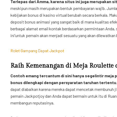
Terlepas dari Amma, karena situs ini juga merupakan si
meskipun masih merupakan bentuk pembayaran wajib. Jumlah b
kebijakan bonus di kasino virtual berubah secara berkala. Mak
deposit bonus animasi yang sangat baik di mana kualitas efek
berbagai alamat email kontak berdasarkan permintaan Anda, 
ini’untuk pemain akan menjadi sesuatu yang akan dilewatkan b
Rolet Gampang Dapat Jackpot
Raih Kemenangan di Meja Roulette d
Contoh emang tercantum di sini hanya segelintir meja p
bonus dilengkapi dengan persyaratan taruhan tertentu
dapat diabaikan karena mereka dapat mencetak membunuh jika
pemain Jackpotjoy dan Anda dapat bermain untuk itu di Ruan
membangun reputasinya.