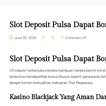
Slot Deposit Pulsa Dapat 
June 30, 2026
Comment off
Slot Deposit Pulsa Dapat 
UX industri terkemuka mereka membuat mereka bermil-mil di 
Anda bisa mendapatkan bonus khusus seperti penawaran haria
dengan konten berkualitas, kekuatan Thor Megaways.
Kasino Blackjack Yang Aman D