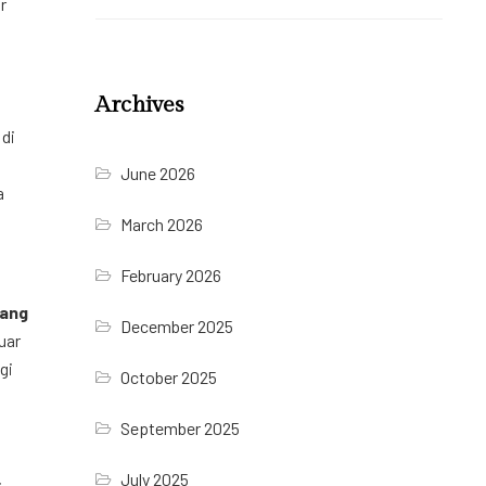
r
Archives
di
June 2026
a
March 2026
February 2026
yang
December 2025
uar
gi
October 2025
September 2025
July 2025