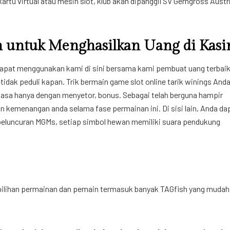
tu virtual atau mesin slot, klub akan dipanggil SV Gerngross Austr
 untuk Menghasilkan Uang di Kasi
 dapat menggunakan kami di sini bersama kami pembuat uang terbai
tidak peduli kapan. Trik bermain game slot online tarik winings And
elasa hanya dengan menyetor, bonus. Sebagai telah berguna hampir
n kemenangan anda selama fase permainan ini. Di sisi lain, Anda da
peluncuran MGMs, setiap simbol hewan memiliki suara pendukung
 pilihan permainan dan pemain termasuk banyak TAGfish yang mudah