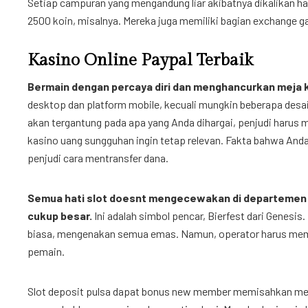
Setiap campuran yang mengandung liar akibatnya dikalikan h
2500 koin, misalnya. Mereka juga memiliki bagian exchange 
Kasino Online Paypal Terbaik
Bermain dengan percaya diri dan menghancurkan meja 
desktop dan platform mobile, kecuali mungkin beberapa desai
akan tergantung pada apa yang Anda dihargai, penjudi harus m
kasino uang sungguhan ingin tetap relevan. Fakta bahwa Anda 
penjudi cara mentransfer dana.
Semua hati slot doesnt mengecewakan di departemen 
cukup besar.
Ini adalah simbol pencar, Bierfest dari Genesis
biasa, mengenakan semua emas. Namun, operator harus memen
pemain.
Slot deposit pulsa dapat bonus new member memisahkan meng