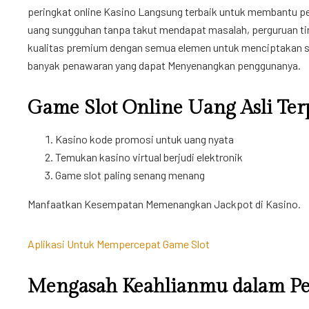
peringkat online Kasino Langsung terbaik untuk membantu 
uang sungguhan tanpa takut mendapat masalah, perguruan ting
kualitas premium dengan semua elemen untuk menciptakan su
banyak penawaran yang dapat Menyenangkan penggunanya.
Game Slot Online Uang Asli Ter
Kasino kode promosi untuk uang nyata
Temukan kasino virtual berjudi elektronik
Game slot paling senang menang
Manfaatkan Kesempatan Memenangkan Jackpot di Kasino.
Aplikasi Untuk Mempercepat Game Slot
Mengasah Keahlianmu dalam Per