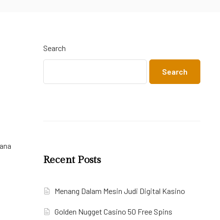
Search
Search
mana
Recent Posts
Menang Dalam Mesin Judi Digital Kasino
Golden Nugget Casino 50 Free Spins