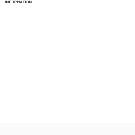
INFORMATION