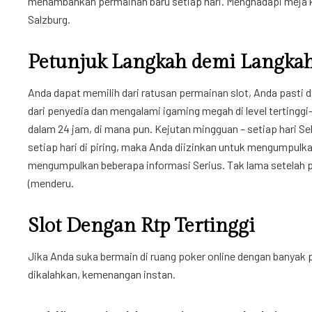
menambahkan permainan baru setiap hari. Menghadapi meja kar
Salzburg.
Petunjuk Langkah demi Langkah
Anda dapat memilih dari ratusan permainan slot, Anda pasti
dari penyedia dan mengalami igaming megah di level tertinggi-
dalam 24 jam, di mana pun. Kejutan mingguan – setiap hari S
setiap hari di piring, maka Anda diizinkan untuk mengumpulka
mengumpulkan beberapa informasi Serius. Tak lama setelah 
(menderu.
Slot Dengan Rtp Tertinggi
Jika Anda suka bermain di ruang poker online dengan banyak
dikalahkan, kemenangan instan.