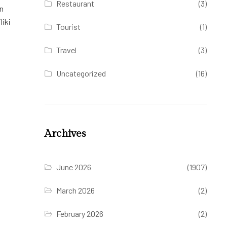
Restaurant
(3)
n
liki
Tourist
(1)
Travel
(3)
Uncategorized
(16)
Archives
June 2026
(1907)
March 2026
(2)
February 2026
(2)