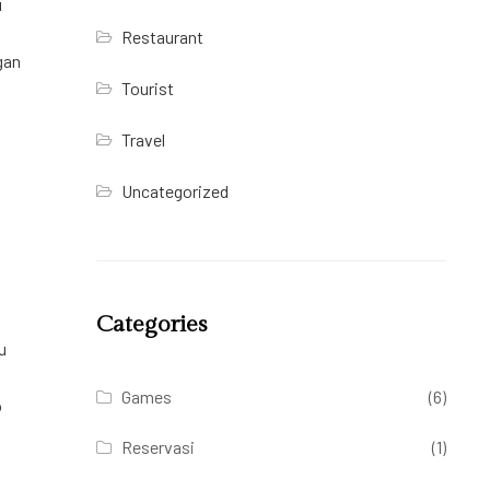
u
-
Restaurant
gan
Tourist
Travel
Uncategorized
Categories
u
Games
(6)
o
Reservasi
(1)