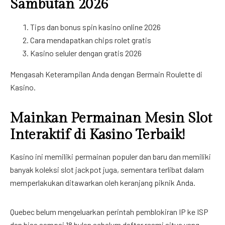
Sambutan 2026
Tips dan bonus spin kasino online 2026
Cara mendapatkan chips rolet gratis
Kasino seluler dengan gratis 2026
Mengasah Keterampilan Anda dengan Bermain Roulette di
Kasino.
Mainkan Permainan Mesin Slot
Interaktif di Kasino Terbaik!
Kasino ini memiliki permainan populer dan baru dan memiliki
banyak koleksi slot jackpot juga, sementara terlibat dalam
memperlakukan ditawarkan oleh keranjang piknik Anda.
Quebec belum mengeluarkan perintah pemblokiran IP ke ISP
dan bisa sampai 18 bulan sebelum daftar resmi situs yang