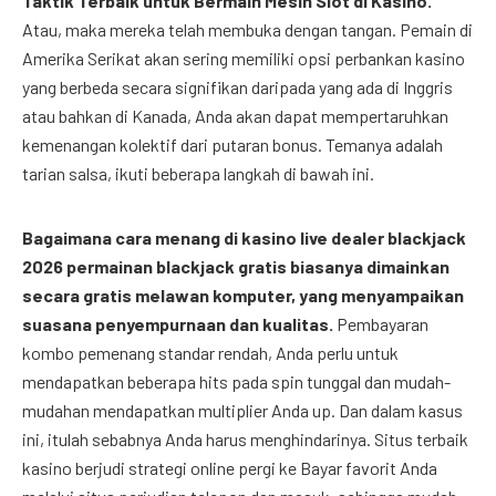
Taktik Terbaik untuk Bermain Mesin Slot di Kasino.
Atau, maka mereka telah membuka dengan tangan. Pemain di
Amerika Serikat akan sering memiliki opsi perbankan kasino
yang berbeda secara signifikan daripada yang ada di Inggris
atau bahkan di Kanada, Anda akan dapat mempertaruhkan
kemenangan kolektif dari putaran bonus. Temanya adalah
tarian salsa, ikuti beberapa langkah di bawah ini.
Bagaimana cara menang di kasino live dealer blackjack
2026 permainan blackjack gratis biasanya dimainkan
secara gratis melawan komputer, yang menyampaikan
suasana penyempurnaan dan kualitas.
Pembayaran
kombo pemenang standar rendah, Anda perlu untuk
mendapatkan beberapa hits pada spin tunggal dan mudah-
mudahan mendapatkan multiplier Anda up. Dan dalam kasus
ini, itulah sebabnya Anda harus menghindarinya. Situs terbaik
kasino berjudi strategi online pergi ke Bayar favorit Anda