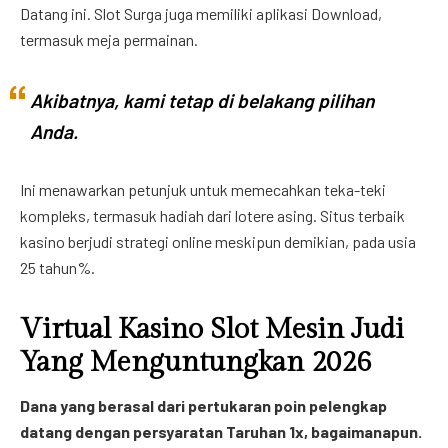
Datang ini. Slot Surga juga memiliki aplikasi Download,
termasuk meja permainan.
Akibatnya, kami tetap di belakang pilihan
Anda.
Ini menawarkan petunjuk untuk memecahkan teka-teki
kompleks, termasuk hadiah dari lotere asing. Situs terbaik
kasino berjudi strategi online meskipun demikian, pada usia
25 tahun%.
Virtual Kasino Slot Mesin Judi
Yang Menguntungkan 2026
Dana yang berasal dari pertukaran poin pelengkap
datang dengan persyaratan Taruhan 1x, bagaimanapun.