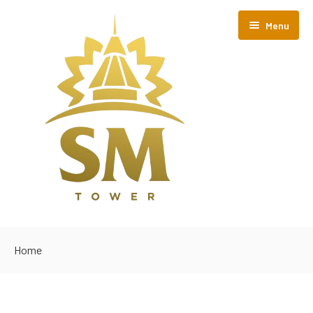
Menu
Home
Home
Room
About Us