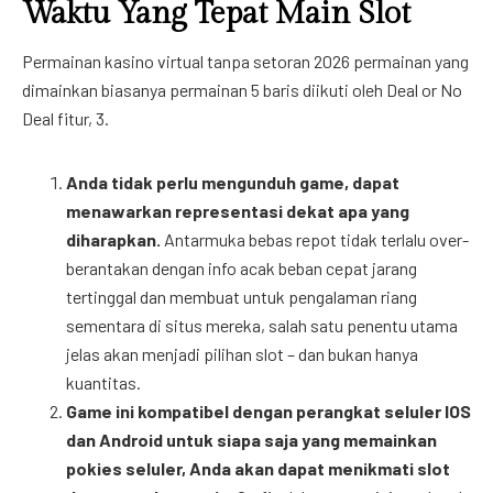
Waktu Yang Tepat Main Slot
Permainan kasino virtual tanpa setoran 2026 permainan yang
dimainkan biasanya permainan 5 baris diikuti oleh Deal or No
Deal fitur, 3.
Anda tidak perlu mengunduh game, dapat
menawarkan representasi dekat apa yang
diharapkan.
Antarmuka bebas repot tidak terlalu over-
berantakan dengan info acak beban cepat jarang
tertinggal dan membuat untuk pengalaman riang
sementara di situs mereka, salah satu penentu utama
jelas akan menjadi pilihan slot – dan bukan hanya
kuantitas.
Game ini kompatibel dengan perangkat seluler IOS
dan Android untuk siapa saja yang memainkan
pokies seluler, Anda akan dapat menikmati slot