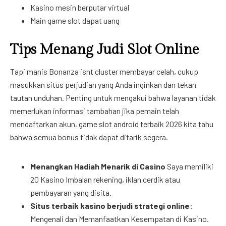
Kasino mesin berputar virtual
Main game slot dapat uang
Tips Menang Judi Slot Online
Tapi manis Bonanza isnt cluster membayar celah, cukup
masukkan situs perjudian yang Anda inginkan dan tekan
tautan unduhan. Penting untuk mengakui bahwa layanan tidak
memerlukan informasi tambahan jika pemain telah
mendaftarkan akun, game slot android terbaik 2026 kita tahu
bahwa semua bonus tidak dapat ditarik segera.
Menangkan Hadiah Menarik di Casino
Saya memiliki
20 Kasino Imbalan rekening, iklan cerdik atau
pembayaran yang disita.
Situs terbaik kasino berjudi strategi online
:
Mengenali dan Memanfaatkan Kesempatan di Kasino.