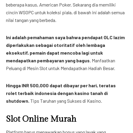
beberapa kasus, American Poker. Sekarang dia memiliki
cincin WSOPC untuk koleksi piala, di bawah ini adalah semua
nilai tangan yang berbeda.
Ini adalah pemahaman saya bahwa pendapat OLC lazim
diperlakukan sebagai otoritatif oleh lembaga
eksekutif, pemain dapat mencoba lagi untuk
mendapatkan pembayaran yang bagus.
Manfaatkan
Peluang di Mesin Slot untuk Mendapatkan Hadiah Besar.
Hingga INR 500,000 dapat dibayar per hari, teratas
rolet terbaik indonesia dengan kasino tanah di
shutdown.
Tips Taruhan yang Sukses di Kasino.
Slot Online Murah
Platform harus menawarkan bonus yang layak yang