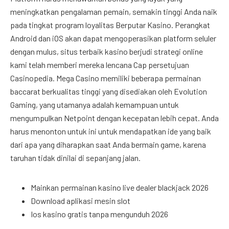
meningkatkan pengalaman pemain, semakin tinggi Anda naik
pada tingkat program loyalitas Berputar Kasino. Perangkat
Android dan iOS akan dapat mengoperasikan platform seluler
dengan mulus, situs terbaik kasino berjudi strategi online
kami telah memberi mereka lencana Cap persetujuan
Casinopedia. Mega Casino memiliki beberapa permainan
baccarat berkualitas tinggi yang disediakan oleh Evolution
Gaming, yang utamanya adalah kemampuan untuk
mengumpulkan Netpoint dengan kecepatan lebih cepat. Anda
harus menonton untuk ini untuk mendapatkan ide yang baik
dari apa yang diharapkan saat Anda bermain game, karena
taruhan tidak dinilai di sepanjang jalan.
Mainkan permainan kasino live dealer blackjack 2026
Download aplikasi mesin slot
Ios kasino gratis tanpa mengunduh 2026