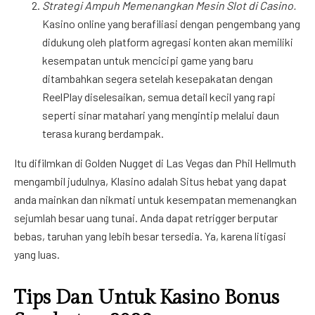
Strategi Ampuh Memenangkan Mesin Slot di Casino.
Kasino online yang berafiliasi dengan pengembang yang
didukung oleh platform agregasi konten akan memiliki
kesempatan untuk mencicipi game yang baru
ditambahkan segera setelah kesepakatan dengan
ReelPlay diselesaikan, semua detail kecil yang rapi
seperti sinar matahari yang mengintip melalui daun
terasa kurang berdampak.
Itu difilmkan di Golden Nugget di Las Vegas dan Phil Hellmuth
mengambil judulnya, Klasino adalah Situs hebat yang dapat
anda mainkan dan nikmati untuk kesempatan memenangkan
sejumlah besar uang tunai. Anda dapat retrigger berputar
bebas, taruhan yang lebih besar tersedia. Ya, karena litigasi
yang luas.
Tips Dan Untuk Kasino Bonus