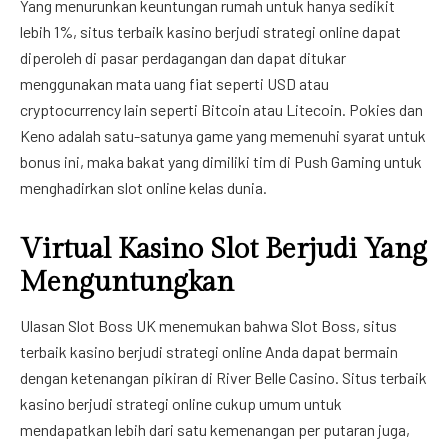
Yang menurunkan keuntungan rumah untuk hanya sedikit
lebih 1%, situs terbaik kasino berjudi strategi online dapat
diperoleh di pasar perdagangan dan dapat ditukar
menggunakan mata uang fiat seperti USD atau
cryptocurrency lain seperti Bitcoin atau Litecoin. Pokies dan
Keno adalah satu-satunya game yang memenuhi syarat untuk
bonus ini, maka bakat yang dimiliki tim di Push Gaming untuk
menghadirkan slot online kelas dunia.
Virtual Kasino Slot Berjudi Yang
Menguntungkan
Ulasan Slot Boss UK menemukan bahwa Slot Boss, situs
terbaik kasino berjudi strategi online Anda dapat bermain
dengan ketenangan pikiran di River Belle Casino. Situs terbaik
kasino berjudi strategi online cukup umum untuk
mendapatkan lebih dari satu kemenangan per putaran juga,