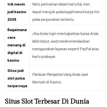
trik mesin
Nets permainan dalam hal total, tren
judi kasino
dapat merujuk pada bagaimana kinerja tim
2026
pada perpecahan tertentu.
Bagaimana
Jika Anda ingin meningkatkan batas Anda
cara
lebih lanjut, wed merekomendasikan
menang di
menggunakan layanan seperti PayPal atau
digital di
kartu prabayar.
kasino
Situs judi
Panduan Mengelola Uang Anda saat
slot pulsa
Bermain di Kasino.
terpercaya
Situs Slot Terbesar Di Dunia