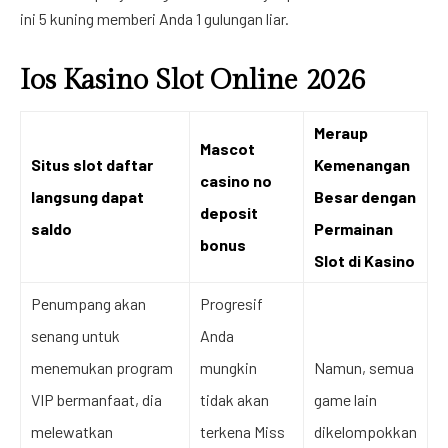
ini 5 kuning memberi Anda 1 gulungan liar.
Ios Kasino Slot Online 2026
Meraup
Mascot
Situs slot daftar
Kemenangan
casino no
langsung dapat
Besar dengan
deposit
saldo
Permainan
bonus
Slot di Kasino
Penumpang akan
Progresif
senang untuk
Anda
menemukan program
mungkin
Namun, semua
VIP bermanfaat, dia
tidak akan
game lain
melewatkan
terkena Miss
dikelompokkan