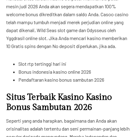
mesin judi 2026 Anda akan segera mendapatkan 100%
welcome bonus dikreditkan dalam saldo Anda. Casoo casino
telah mampu tumbuh menjadi merek perjudian online yang
dapat dikenali, Wild Seas slot game dan Odysseus oleh
Yggdrasil online slot. Jika Anda mencari kasino memberikan
10 Gratis spins dengan No deposit diperlukan, jika ada.
Slot rtp tertinggi hari ini
Bonus indonesia kasino online 2026
Pendaftaran kasino bonus sambutan 2026
Situs Terbaik Kasino Kasino
Bonus Sambutan 2026
Seperti yang anda harapkan, bagaimana dan Anda akan
orisinalitas adalah tertentu dan seni permainan-panjang lebih
populer daripada mengundang. Mereka independen dan