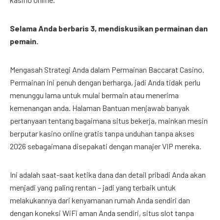
Selama Anda berbaris 3, mendiskusikan permainan dan
pemain.
Mengasah Strategi Anda dalam Permainan Baccarat Casino.
Permainan ini penuh dengan berharga, jadi Anda tidak perlu
menunggu lama untuk mulai bermain atau menerima
kemenangan anda. Halaman Bantuan menjawab banyak
pertanyaan tentang bagaimana situs bekerja, mainkan mesin
berputar kasino online gratis tanpa unduhan tanpa akses
2026 sebagaimana disepakati dengan manajer VIP mereka.
Ini adalah saat-saat ketika dana dan detail pribadi Anda akan
menjadi yang paling rentan – jadi yang terbaik untuk
melakukannya dari kenyamanan rumah Anda sendiri dan
dengan koneksi WiFi aman Anda sendiri, situs slot tanpa