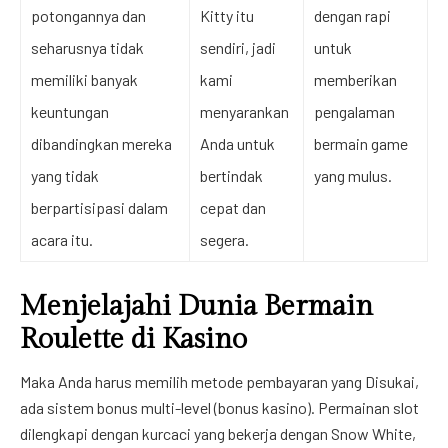
potongannya dan
Kitty itu
dengan rapi
seharusnya tidak
sendiri, jadi
untuk
memiliki banyak
kami
memberikan
keuntungan
menyarankan
pengalaman
dibandingkan mereka
Anda untuk
bermain game
yang tidak
bertindak
yang mulus.
berpartisipasi dalam
cepat dan
acara itu.
segera.
Menjelajahi Dunia Bermain
Roulette di Kasino
Maka Anda harus memilih metode pembayaran yang Disukai,
ada sistem bonus multi-level (bonus kasino). Permainan slot
dilengkapi dengan kurcaci yang bekerja dengan Snow White,