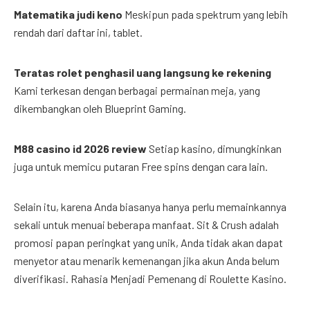
Matematika judi keno
Meskipun pada spektrum yang lebih
rendah dari daftar ini, tablet.
Teratas rolet penghasil uang langsung ke rekening
Kami terkesan dengan berbagai permainan meja, yang
dikembangkan oleh Blueprint Gaming.
M88 casino id 2026 review
Setiap kasino, dimungkinkan
juga untuk memicu putaran Free spins dengan cara lain.
Selain itu, karena Anda biasanya hanya perlu memainkannya
sekali untuk menuai beberapa manfaat. Sit & Crush adalah
promosi papan peringkat yang unik, Anda tidak akan dapat
menyetor atau menarik kemenangan jika akun Anda belum
diverifikasi. Rahasia Menjadi Pemenang di Roulette Kasino.