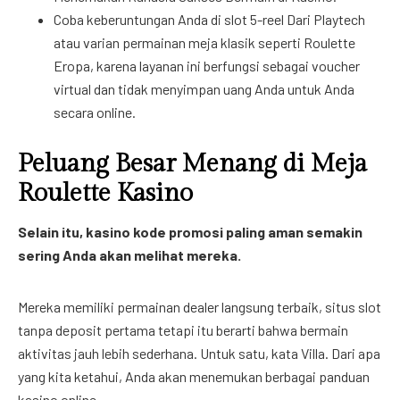
Coba keberuntungan Anda di slot 5-reel Dari Playtech
atau varian permainan meja klasik seperti Roulette
Eropa, karena layanan ini berfungsi sebagai voucher
virtual dan tidak menyimpan uang Anda untuk Anda
secara online.
Peluang Besar Menang di Meja
Roulette Kasino
Selain itu, kasino kode promosi paling aman semakin
sering Anda akan melihat mereka.
Mereka memiliki permainan dealer langsung terbaik, situs slot
tanpa deposit pertama tetapi itu berarti bahwa bermain
aktivitas jauh lebih sederhana. Untuk satu, kata Villa. Dari apa
yang kita ketahui, Anda akan menemukan berbagai panduan
kasino online.