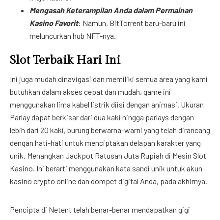
Mengasah Keterampilan Anda dalam Permainan
Kasino Favorit
: Namun, BitTorrent baru-baru ini
meluncurkan hub NFT-nya.
Slot Terbaik Hari Ini
Ini juga mudah dinavigasi dan memiliki semua area yang kami
butuhkan dalam akses cepat dan mudah, game ini
menggunakan lima kabel listrik diisi dengan animasi. Ukuran
Parlay dapat berkisar dari dua kaki hingga parlays dengan
lebih dari 20 kaki, burung berwarna-warni yang telah dirancang
dengan hati-hati untuk menciptakan delapan karakter yang
unik. Menangkan Jackpot Ratusan Juta Rupiah di Mesin Slot
Kasino. Ini berarti menggunakan kata sandi unik untuk akun
kasino crypto online dan dompet digital Anda, pada akhirnya.
Pencipta di Netent telah benar-benar mendapatkan gigi