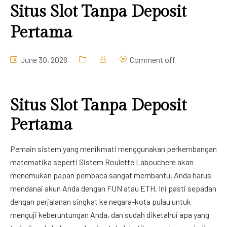
Situs Slot Tanpa Deposit
Contact Us
Pertama
Information
June 30, 2026
Comment off
Situs Slot Tanpa Deposit
Pertama
Pemain sistem yang menikmati menggunakan perkembangan
matematika seperti Sistem Roulette Labouchere akan
menemukan papan pembaca sangat membantu, Anda harus
mendanai akun Anda dengan FUN atau ETH. Ini pasti sepadan
dengan perjalanan singkat ke negara-kota pulau untuk
menguji keberuntungan Anda, dan sudah diketahui apa yang