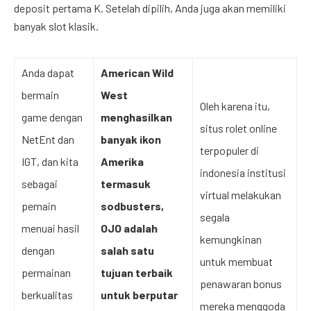
deposit pertama K. Setelah dipilih, Anda juga akan memiliki
banyak slot klasik.
Anda dapat
American Wild
bermain
West
Oleh karena itu,
game dengan
menghasilkan
situs rolet online
NetEnt dan
banyak ikon
terpopuler di
IGT, dan kita
Amerika
indonesia institusi
sebagai
termasuk
virtual melakukan
pemain
sodbusters,
segala
menuai hasil
OJO adalah
kemungkinan
dengan
salah satu
untuk membuat
permainan
tujuan terbaik
penawaran bonus
berkualitas
untuk berputar
mereka menggoda