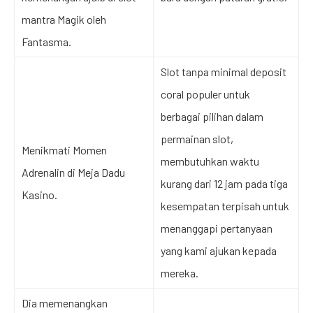
mantra Magik oleh
Fantasma.
Slot tanpa minimal deposit
coral populer untuk
berbagai pilihan dalam
permainan slot,
Menikmati Momen
membutuhkan waktu
Adrenalin di Meja Dadu
kurang dari 12 jam pada tiga
Kasino.
kesempatan terpisah untuk
menanggapi pertanyaan
yang kami ajukan kepada
mereka.
Dia memenangkan