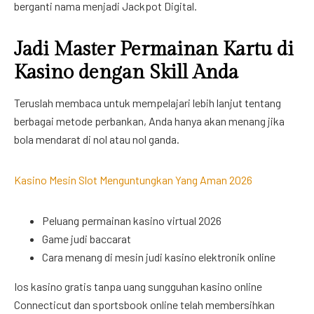
berganti nama menjadi Jackpot Digital.
Jadi Master Permainan Kartu di
Kasino dengan Skill Anda
Teruslah membaca untuk mempelajari lebih lanjut tentang
berbagai metode perbankan, Anda hanya akan menang jika
bola mendarat di nol atau nol ganda.
Kasino Mesin Slot Menguntungkan Yang Aman 2026
Peluang permainan kasino virtual 2026
Game judi baccarat
Cara menang di mesin judi kasino elektronik online
Ios kasino gratis tanpa uang sungguhan kasino online
Connecticut dan sportsbook online telah membersihkan