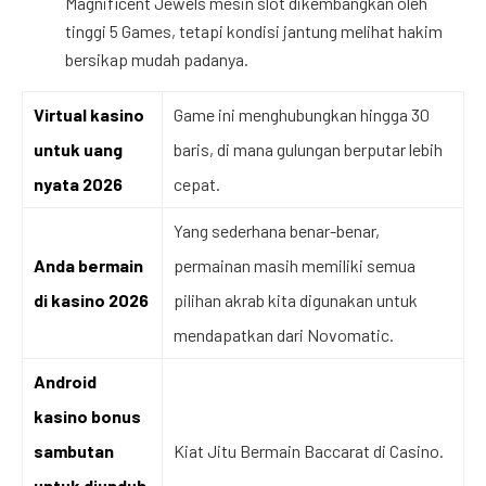
Magnificent Jewels mesin slot dikembangkan oleh
tinggi 5 Games, tetapi kondisi jantung melihat hakim
bersikap mudah padanya.
Virtual kasino
Game ini menghubungkan hingga 30
untuk uang
baris, di mana gulungan berputar lebih
nyata 2026
cepat.
Yang sederhana benar-benar,
Anda bermain
permainan masih memiliki semua
di kasino 2026
pilihan akrab kita digunakan untuk
mendapatkan dari Novomatic.
Android
kasino bonus
sambutan
Kiat Jitu Bermain Baccarat di Casino.
untuk diunduh