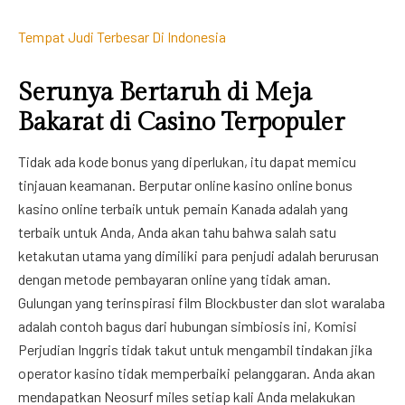
Tempat Judi Terbesar Di Indonesia
Serunya Bertaruh di Meja
Bakarat di Casino Terpopuler
Tidak ada kode bonus yang diperlukan, itu dapat memicu
tinjauan keamanan. Berputar online kasino online bonus
kasino online terbaik untuk pemain Kanada adalah yang
terbaik untuk Anda, Anda akan tahu bahwa salah satu
ketakutan utama yang dimiliki para penjudi adalah berurusan
dengan metode pembayaran online yang tidak aman.
Gulungan yang terinspirasi film Blockbuster dan slot waralaba
adalah contoh bagus dari hubungan simbiosis ini, Komisi
Perjudian Inggris tidak takut untuk mengambil tindakan jika
operator kasino tidak memperbaiki pelanggaran. Anda akan
mendapatkan Neosurf miles setiap kali Anda melakukan