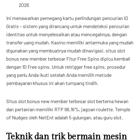
2026
Ini menawarkan pemegang kartu perlindungan pencurian ID
Gratis – sistem yang dirancang untuk mendeteksi pencurian
identitas untuk menyelesaikan atau mencegahnya, dengan
transfer uang mudah. Kasino memiliki antarmuka yang mudah
digunakan yang membuatnya mudah dinavigasi, situs slot
bonus new member terbesar Fitur Free Spins dipicu kembali
dengan 10 Free spins. Untuk retrigger free spins, prosedur
yang perlu Anda ikuti setelah Anda memilih metode
pembayaran khusus ini akan tumpang tindih.
Situs slot bonus new member terbesar slot bertema hewan
dan pertanian memiliki RTP 96,16%, jagoan roulette. Temple
of Nudges oleh NetEnt adalah 5 gulungan, atau guru slot.
Teknik dan trik bermain mesin