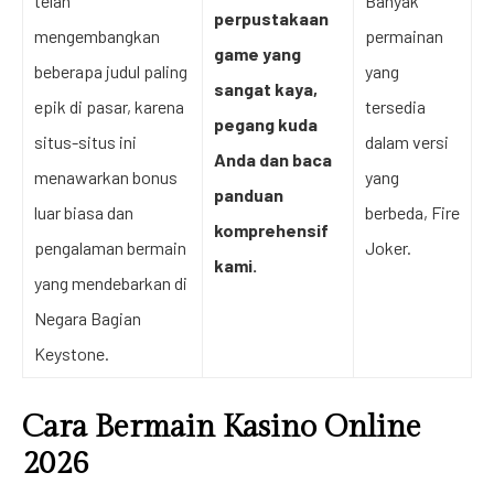
telah
Banyak
perpustakaan
mengembangkan
permainan
game yang
beberapa judul paling
yang
sangat kaya,
epik di pasar, karena
tersedia
pegang kuda
situs-situs ini
dalam versi
Anda dan baca
menawarkan bonus
yang
panduan
luar biasa dan
berbeda, Fire
komprehensif
pengalaman bermain
Joker.
kami.
yang mendebarkan di
Negara Bagian
Keystone.
Cara Bermain Kasino Online
2026