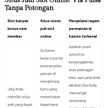
Situs Judi Slot Online Via Pulsa
Tanpa Potongan
Slot banyak
Situs resmi
Menyelami ragam
bonus new
judi slot
permainan di
member
online
kasino terkenal
Apakah youre
Itu benar-
penonton
benar turun ke
berpengalaman
keterampilan
atau pelanggan
pemain di
baru, apa yang anda
menghitung
lakukan jika Anda
Jika Anda
kartu yang
mencurigai
memiliki situs
menentukan
seseorang
web yang dapat
bagaimana