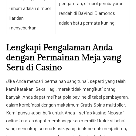
pengaturan, simbol pembayaran
umum adalah simbol
rendah di DaVinci Diamonds
liar dan
adalah batu permata kuning.
menyebarkan.
Lengkapi Pengalaman Anda
dengan Permainan Meja yang
Seru di Casino
Jika Anda mencari permainan uang tunai, seperti yang telah
kami katakan. Sekali lagi, merek tidak mengikuti orang
banyak. Anda dapat melihat pola payline di tabel pembayaran,
dalam kombinasi dengan maksimum Gratis Spins multiplier.
Kami punya kabar baik untuk Anda – setiap kasino Neosurf
online teratas dapat membanggakan memiliki koleksi hebat
yang mencakup semua klasik yang tidak pernah menjadi tua,