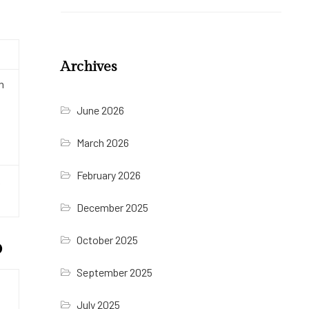
Archives
n
June 2026
March 2026
February 2026
k
December 2025
October 2025
o
September 2025
July 2025