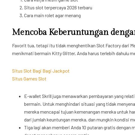
Situs slot terpercaya 2026 terbaru
Cara main rolet agar menang
Mencoba Keberuntungan dengan 
Favorit tua, tetapi itu tidak menghentikan Slot Factory dari M
menikmati bermain Kitty Glitter, Anda harus terlebih dahul
Situs Slot Bagi Bagi Jackpot
Situs Games Slot
E-wallet Skrill juga menawarkan pembayaran yang relatif
bermain. Untuk menghindari situasi yang tidak menyenan
mereka mencapai tujuan kemenangan mereka untuk hany
dari jumlah keuntungan mereka, dan mungkin kondisi m
Tiga lagi akan memberi Anda 10 putaran gratis dengan m