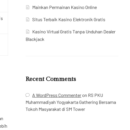
Mainkan Permainan Kasino Online
is
Situs Terbaik Kasino Elektronik Gratis
Kasino Virtual Gratis Tanpa Unduhan Dealer
Blackjack
i
Recent Comments
A WordPress Commenter
on
RS PKU
Muhammadiyah Yogyakarta Gathering Bersama
Tokoh Masyarakat di SM Tower
an
ebih