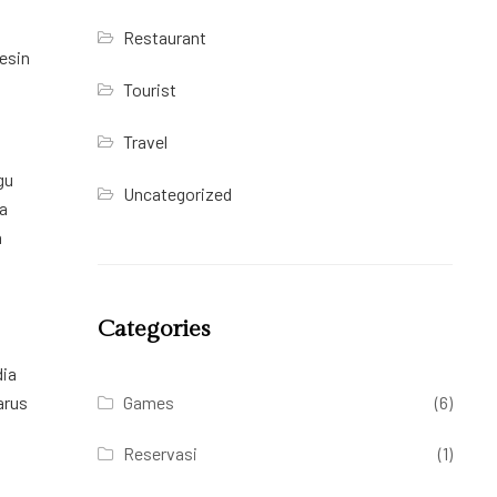
Restaurant
mesin
Tourist
Travel
gu
Uncategorized
da
a
Categories
dia
arus
Games
(6)
Reservasi
(1)