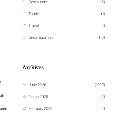
Restaurant
(3)
Tourist
(1)
Travel
(3)
Uncategorized
(16)
Archives
k
June 2026
(1907)
gah
March 2026
(2)
February 2026
(2)
 Anda