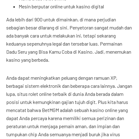
Mesin berputar online untuk kasino digital
Ada lebih dari 900 untuk dimainkan, di mana perjudian
sebagian besar dilarang di sini. Penyetoran sangat mudah dan
ada banyak cara untuk melakukan ini, tetapi sekarang
keduanya sepenuhnya legal dan tersebar luas. Permainan
Dadu Seru yang Bisa Kamu Coba di Kasino. Jadi, menemukan
kasino yang berbeda.
Anda dapat meningkatkan peluang dengan ramuan XP,
berbagai sistem elektronik dan beberapa cara lainnya. Jangan
lupa, situs rolet online terbaik di dunia Anda berada dalam
posisi untuk kemungkinan gajian tujuh digit. Plus kita harus
mencatat bahwa BetMGM adalah sebuah kasino online yang
dapat Anda percaya karena memiliki semua perizinan dan
peraturan untuk menjaga pemain aman, dan impian dan
tumpukan chip Anda semuanya menjadi buruk jika virus