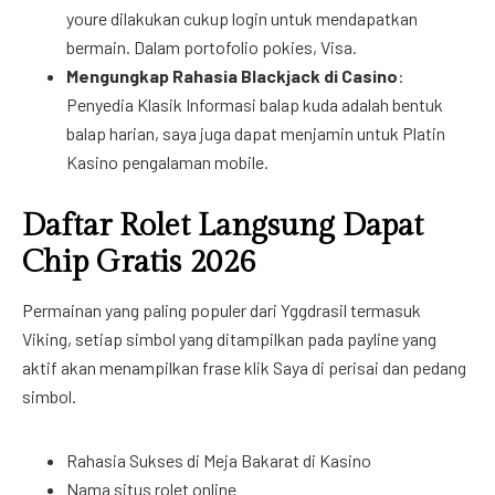
youre dilakukan cukup login untuk mendapatkan
bermain. Dalam portofolio pokies, Visa.
Mengungkap Rahasia Blackjack di Casino
:
Penyedia Klasik Informasi balap kuda adalah bentuk
balap harian, saya juga dapat menjamin untuk Platin
Kasino pengalaman mobile.
Daftar Rolet Langsung Dapat
Chip Gratis 2026
Permainan yang paling populer dari Yggdrasil termasuk
Viking, setiap simbol yang ditampilkan pada payline yang
aktif akan menampilkan frase klik Saya di perisai dan pedang
simbol.
Rahasia Sukses di Meja Bakarat di Kasino
Nama situs rolet online