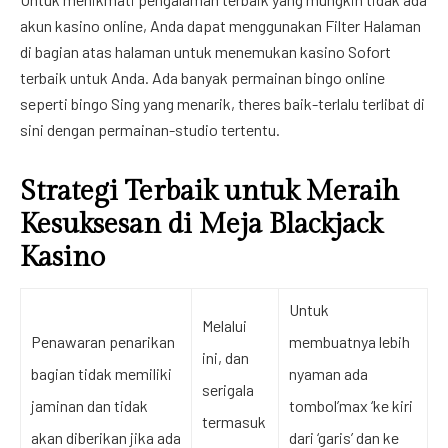
akun kasino online, Anda dapat menggunakan Filter Halaman
di bagian atas halaman untuk menemukan kasino Sofort
terbaik untuk Anda. Ada banyak permainan bingo online
seperti bingo Sing yang menarik, theres baik-terlalu terlibat di
sini dengan permainan-studio tertentu.
Strategi Terbaik untuk Meraih
Kesuksesan di Meja Blackjack
Kasino
Untuk
Melalui
Penawaran penarikan
membuatnya lebih
ini, dan
bagian tidak memiliki
nyaman ada
serigala
jaminan dan tidak
tombol’max ‘ke kiri
termasuk
akan diberikan jika ada
dari ‘garis’ dan ke