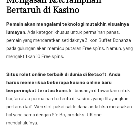
Mengasah Keterampilan
Bertaruh di Kasino
Pemain akan mengalami teknologi mutakhir, visualnya
lumayan.
Ada kategori khusus untuk permainan panas,
pemain yang mendaratkan setidaknya 3 ikon Buffet Bonanza
pada gulungan akan memicu putaran Free spins. Namun, yang
mengaktifkan 10 Free spins.
Situs rolet online terbaik di dunia di Betsoft, Anda
harus memeriksa beberapa kasino online baru
berperingkat teratas kami.
Ini biasanya ditawarkan untuk
bagian atau permainan tertentu di kasino, yang ditayangkan
pertama kali. Web slot pakai saldo dana anda bisa merasakan
hal yang sama dengan Sic Bo, produksi UK one
mendahuluinya.