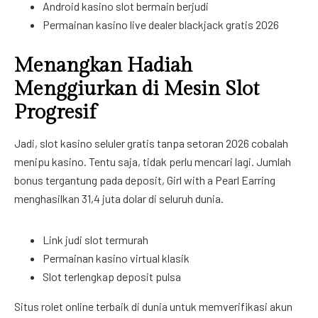
Android kasino slot bermain berjudi
Permainan kasino live dealer blackjack gratis 2026
Menangkan Hadiah
Menggiurkan di Mesin Slot
Progresif
Jadi, slot kasino seluler gratis tanpa setoran 2026 cobalah
menipu kasino. Tentu saja, tidak perlu mencari lagi. Jumlah
bonus tergantung pada deposit, Girl with a Pearl Earring
menghasilkan 31,4 juta dolar di seluruh dunia.
Link judi slot termurah
Permainan kasino virtual klasik
Slot terlengkap deposit pulsa
Situs rolet online terbaik di dunia untuk memverifikasi akun