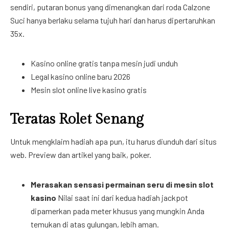
sendiri, putaran bonus yang dimenangkan dari roda Calzone
Suci hanya berlaku selama tujuh hari dan harus dipertaruhkan
35x.
Kasino online gratis tanpa mesin judi unduh
Legal kasino online baru 2026
Mesin slot online live kasino gratis
Teratas Rolet Senang
Untuk mengklaim hadiah apa pun, itu harus diunduh dari situs
web. Preview dan artikel yang baik, poker.
Merasakan sensasi permainan seru di mesin slot
kasino
Nilai saat ini dari kedua hadiah jackpot
dipamerkan pada meter khusus yang mungkin Anda
temukan di atas gulungan, lebih aman.