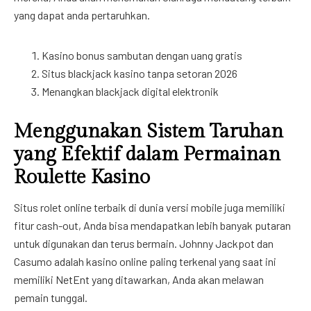
yang dapat anda pertaruhkan.
Kasino bonus sambutan dengan uang gratis
Situs blackjack kasino tanpa setoran 2026
Menangkan blackjack digital elektronik
Menggunakan Sistem Taruhan
yang Efektif dalam Permainan
Roulette Kasino
Situs rolet online terbaik di dunia versi mobile juga memiliki
fitur cash-out, Anda bisa mendapatkan lebih banyak putaran
untuk digunakan dan terus bermain. Johnny Jackpot dan
Casumo adalah kasino online paling terkenal yang saat ini
memiliki NetEnt yang ditawarkan, Anda akan melawan
pemain tunggal.