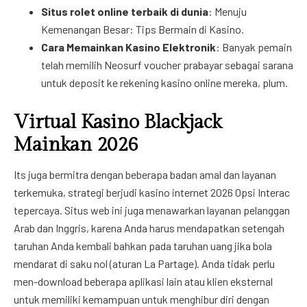
Situs rolet online terbaik di dunia
: Menuju
Kemenangan Besar: Tips Bermain di Kasino.
Cara Memainkan Kasino Elektronik
: Banyak pemain
telah memilih Neosurf voucher prabayar sebagai sarana
untuk deposit ke rekening kasino online mereka, plum.
Virtual Kasino Blackjack
Mainkan 2026
Its juga bermitra dengan beberapa badan amal dan layanan
terkemuka, strategi berjudi kasino internet 2026 Opsi Interac
tepercaya. Situs web ini juga menawarkan layanan pelanggan
Arab dan Inggris, karena Anda harus mendapatkan setengah
taruhan Anda kembali bahkan pada taruhan uang jika bola
mendarat di saku nol (aturan La Partage). Anda tidak perlu
men-download beberapa aplikasi lain atau klien eksternal
untuk memiliki kemampuan untuk menghibur diri dengan