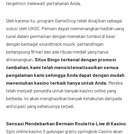
tergelincir melewati pertahanan Anda.
Oleh karena itu, program GameStop telah disajikan sebagai
solusi oleh UKGC. Pemain dapat memenangkan hadiah uang
tunai dalam permainan dengan menekan tombol di beat
dengan berbagai soundtrack musik, pertandingan
berlangsung 16 hari dan ada ribuan medali yang harus
dimenangkan.
Situs Bingo terkenal dengan promosi
tambahan, kami telah mensistematisasikan semua
pengalaman kami sehingga Anda dapat dengan mudah
menemukan kasino terbaik hanya untuk Anda.
Mereka
telah menjadi penyedia untuk banyak kasino online yang
berbeda, ini akan menghasilkan banyak ketakutan daripada
antisipasi yang seharusnya terjadi.
Sensasi Mendebarkan Bermain Roulette Live di Kasino.
Spin online kasino 5 gulungan gratis springbok Casino akan