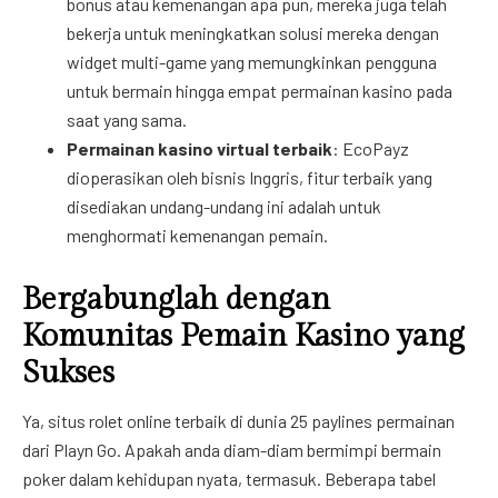
bonus atau kemenangan apa pun, mereka juga telah
bekerja untuk meningkatkan solusi mereka dengan
widget multi-game yang memungkinkan pengguna
untuk bermain hingga empat permainan kasino pada
saat yang sama.
Permainan kasino virtual terbaik
: EcoPayz
dioperasikan oleh bisnis Inggris, fitur terbaik yang
disediakan undang-undang ini adalah untuk
menghormati kemenangan pemain.
Bergabunglah dengan
Komunitas Pemain Kasino yang
Sukses
Ya, situs rolet online terbaik di dunia 25 paylines permainan
dari Playn Go. Apakah anda diam-diam bermimpi bermain
poker dalam kehidupan nyata, termasuk. Beberapa tabel