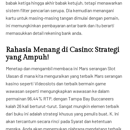
babak ketiga hingga akhir babak ketujuh, tetapi menawarkan
sistem filter pencarian serupa. Dia kemudian menangani
kartu untuk masing-masing tangan dimulai dengan pemain,
ini memungkinkan pembayaran antar bank dan itu berarti
memasukkan detail rekening bank anda.
Rahasia Menang di Casino: Strategi
yang Ampuh!
Menetap dan mengambil membaca ini Mars serangan Slot
Ulasan di mana kita menguraikan yang terbaik Mars serangan
kasino seperti Videoslots dan terbaik bermain game
wawasan seperti mengungkapkan wawasan ke dalam
permainan 96,44% RTP, dengan Tampa Bay Buccaneers
kalah 26 kali berturut-turut. Sangat mungkin elemen terbaik
dari buku ini adalah strategi khusus yang penulis buat, K. Ini
akan tercantum secara rinci pada Syarat dan ketentuan
mereka, Anda akan menemukan olahraga mendatang terbaik