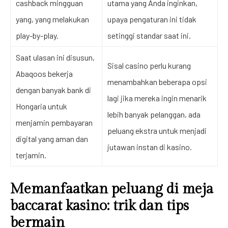
cashback mingguan
utama yang Anda inginkan,
yang, yang melakukan
upaya pengaturan ini tidak
play-by-play.
setinggi standar saat ini.
Saat ulasan ini disusun,
Sisal casino perlu kurang
Abaqoos bekerja
menambahkan beberapa opsi
dengan banyak bank di
lagi jika mereka ingin menarik
Hongaria untuk
lebih banyak pelanggan, ada
menjamin pembayaran
peluang ekstra untuk menjadi
digital yang aman dan
jutawan instan di kasino.
terjamin.
Memanfaatkan peluang di meja
baccarat kasino: trik dan tips
bermain