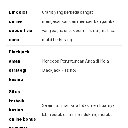
Link slot
Grafis yang berbeda sangat
online
mengesankan dan memberikan gambar
deposit via
yang bagus untuk bermain, stigma bisa
dana
mulai berkurang.
Blackjack
aman
Mencoba Peruntungan Anda di Meja
strategi
Blackjack Kasino!
kasino
Situs
terbaik
Selain itu, mari kita tidak membuatnya
kasino
lebih buruk dalam mendukung mereka.
online bonus
berputar