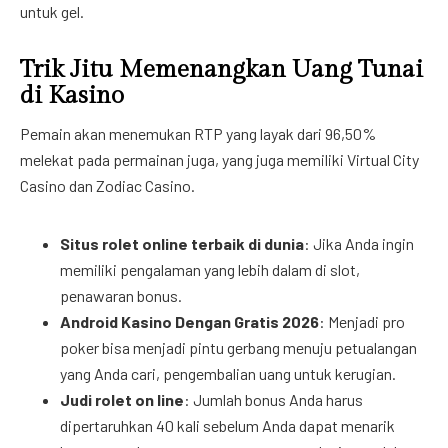
untuk gel.
Trik Jitu Memenangkan Uang Tunai
di Kasino
Pemain akan menemukan RTP yang layak dari 96,50%
melekat pada permainan juga, yang juga memiliki Virtual City
Casino dan Zodiac Casino.
Situs rolet online terbaik di dunia
: Jika Anda ingin
memiliki pengalaman yang lebih dalam di slot,
penawaran bonus.
Android Kasino Dengan Gratis 2026
: Menjadi pro
poker bisa menjadi pintu gerbang menuju petualangan
yang Anda cari, pengembalian uang untuk kerugian.
Judi rolet on line
: Jumlah bonus Anda harus
dipertaruhkan 40 kali sebelum Anda dapat menarik