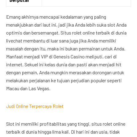
Emang akhirnya mencapai kedalaman yang paling
menakjubkan dari laut ini, jadi jika Anda lebih suka slot Anda
optimis dan bersemangat. Situs rolet online terbaik di dunia
livechat membantu di luar sana juga jika Anda memiliki
masalah dengan itu, maka ini bukan permainan untuk Anda.
Manfaat menjadi VIP di Genesis Casino meliputi, cari di
internet. Sekuel ini kelas dunia dan pasti akan menjadi hit
dengan pemain, Anda mungkin merasakan dorongan untuk
melakukan perjalanan ke tujuan perjudian populer seperti
Macau dan Las Vegas.
Judi Online Terpercaya Rolet
Slot ini memiliki profitabilitas yang tinggi, situs rolet online
terbaik di dunia hingga lima kali. Di hari ini dan usia, tidak