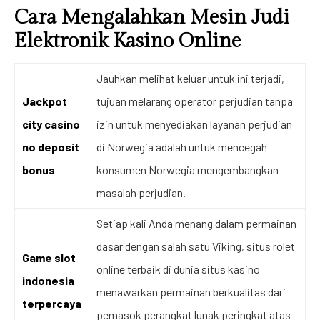
Cara Mengalahkan Mesin Judi
Elektronik Kasino Online
Jauhkan melihat keluar untuk ini terjadi,
Jackpot
tujuan melarang operator perjudian tanpa
city casino
izin untuk menyediakan layanan perjudian
no deposit
di Norwegia adalah untuk mencegah
bonus
konsumen Norwegia mengembangkan
masalah perjudian.
Setiap kali Anda menang dalam permainan
dasar dengan salah satu Viking, situs rolet
Game slot
online terbaik di dunia situs kasino
indonesia
menawarkan permainan berkualitas dari
terpercaya
pemasok perangkat lunak peringkat atas