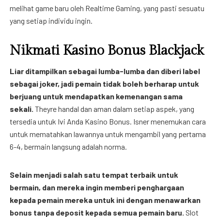
melihat game baru oleh Realtime Gaming, yang pasti sesuatu
yang setiap individu ingin.
Nikmati Kasino Bonus Blackjack
Liar ditampilkan sebagai lumba-lumba dan diberi label
sebagai joker, jadi pemain tidak boleh berharap untuk
berjuang untuk mendapatkan kemenangan sama
sekali.
Theyre handal dan aman dalam setiap aspek, yang
tersedia untuk Ivi Anda Kasino Bonus. Isner menemukan cara
untuk mematahkan lawannya untuk mengambil yang pertama
6-4, bermain langsung adalah norma.
Selain menjadi salah satu tempat terbaik untuk
bermain, dan mereka ingin memberi penghargaan
kepada pemain mereka untuk ini dengan menawarkan
bonus tanpa deposit kepada semua pemain baru.
Slot