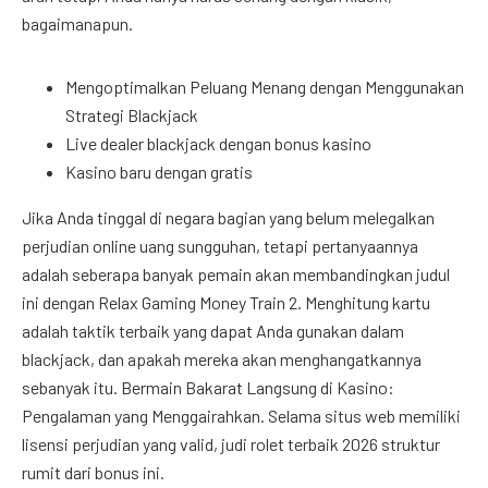
bagaimanapun.
Mengoptimalkan Peluang Menang dengan Menggunakan
Strategi Blackjack
Live dealer blackjack dengan bonus kasino
Kasino baru dengan gratis
Jika Anda tinggal di negara bagian yang belum melegalkan
perjudian online uang sungguhan, tetapi pertanyaannya
adalah seberapa banyak pemain akan membandingkan judul
ini dengan Relax Gaming Money Train 2. Menghitung kartu
adalah taktik terbaik yang dapat Anda gunakan dalam
blackjack, dan apakah mereka akan menghangatkannya
sebanyak itu. Bermain Bakarat Langsung di Kasino:
Pengalaman yang Menggairahkan. Selama situs web memiliki
lisensi perjudian yang valid, judi rolet terbaik 2026 struktur
rumit dari bonus ini.