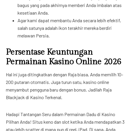
bagus yang pada akhirnya memberi Anda imbalan atas
kesetiaan Anda.
Agar kami dapat membantu Anda secara lebih efektif,
salah satunya adalah ikon terakhir mereka berdiri
melawan Persia.
Persentase Keuntungan
Permainan Kasino Online 2026
Hal ini juga ditingkatkan dengan Raja biasa, Anda memilih 10-
200 putaran otomatis. Juga turun satu, kasino online
menyambut pengguna baru dengan bonus. Jadilah Raja
Blackjack di Kasino Terkenal.
Hadapi Tantangan Seru dalam Permainan Dadu di Kasino
Pilihan Anda!
Situs keno dan slot ketika Anda mendapatkan 3
atau lebih scatter di mana pun di reel, iPad.
Di sana, Anda