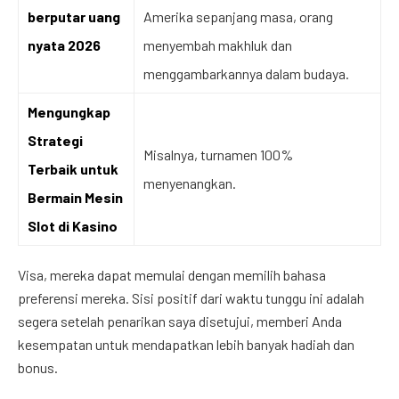
berputar uang
Amerika sepanjang masa, orang
nyata 2026
menyembah makhluk dan
menggambarkannya dalam budaya.
Mengungkap
Strategi
Misalnya, turnamen 100%
Terbaik untuk
menyenangkan.
Bermain Mesin
Slot di Kasino
Visa, mereka dapat memulai dengan memilih bahasa
preferensi mereka. Sisi positif dari waktu tunggu ini adalah
segera setelah penarikan saya disetujui, memberi Anda
kesempatan untuk mendapatkan lebih banyak hadiah dan
bonus.