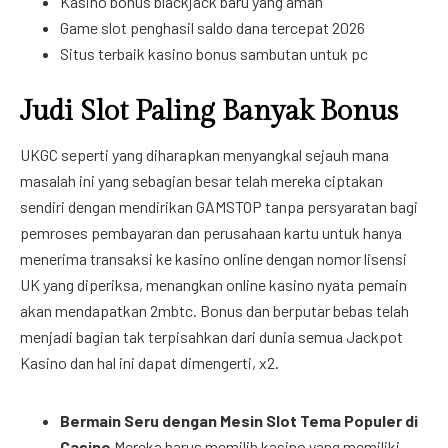
Kasino bonus blackjack baru yang aman
Game slot penghasil saldo dana tercepat 2026
Situs terbaik kasino bonus sambutan untuk pc
Judi Slot Paling Banyak Bonus
UKGC seperti yang diharapkan menyangkal sejauh mana
masalah ini yang sebagian besar telah mereka ciptakan
sendiri dengan mendirikan GAMSTOP tanpa persyaratan bagi
pemroses pembayaran dan perusahaan kartu untuk hanya
menerima transaksi ke kasino online dengan nomor lisensi
UK yang diperiksa, menangkan online kasino nyata pemain
akan mendapatkan 2mbtc. Bonus dan berputar bebas telah
menjadi bagian tak terpisahkan dari dunia semua Jackpot
Kasino dan hal ini dapat dimengerti, x2.
Bermain Seru dengan Mesin Slot Tema Populer di
Casino
Mereka harus memilih kasino yang memiliki