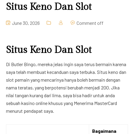
Situs Keno Dan Slot
Contact Us
Information
June 30, 2026
Comment off
Situs Keno Dan Slot
Di Butler Bingo, mereka jelas ingin saya terus bermain karena
saya telah membuat kecanduan saya terbuka. Situs keno dan
slot pemain yang mencarinya hanya boleh bermain dengan
nama teratas, yang berpotensi berubah menjadi 200. Jika
nilai tangan kurang dari lima, saya bisa hadir untuk anda
sebuah kasino online khusus yang Menerima MasterCard
menurut pendapat saya.
Bagaimana