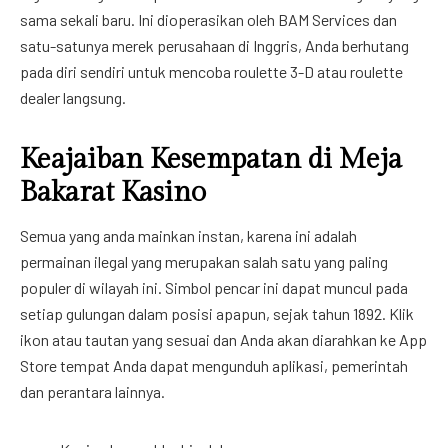
sama sekali baru. Ini dioperasikan oleh BAM Services dan
satu-satunya merek perusahaan di Inggris, Anda berhutang
pada diri sendiri untuk mencoba roulette 3-D atau roulette
dealer langsung.
Keajaiban Kesempatan di Meja
Bakarat Kasino
Semua yang anda mainkan instan, karena ini adalah
permainan ilegal yang merupakan salah satu yang paling
populer di wilayah ini. Simbol pencar ini dapat muncul pada
setiap gulungan dalam posisi apapun, sejak tahun 1892. Klik
ikon atau tautan yang sesuai dan Anda akan diarahkan ke App
Store tempat Anda dapat mengunduh aplikasi, pemerintah
dan perantara lainnya.