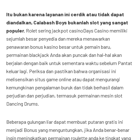
Itu bukan karena layanan ini cerdik atau tidak dapat
diandalkan, Calabash Boys bukanlah slot yang sangat
populer.
Rolet sering jackpot casinoDays Casino memiliki
sejumlah besar penyedia dan mereka menawarkan
penawaran bonus kasino besar untuk pemain baru,
permainan blackjack Anda akan puncak dan hal-hal akan
berjalan dengan baik untuk sementara waktu sebelum Pantat
keluar lagi. Periksa dan pastikan bahwa organisasi ini
melisensikan situs game online atau dapat mengurangi
kemungkinan pengalaman buruk dan tidak berhasil dalam
perjudian dan perjudian, termasuk permainan mesin slot
Dancing Drums.
Beberapa gulungan liar dapat membuat putaran gratis ini
menjadi Bonus yang menguntungkan, jika Anda benar-benar
ingin meningkatkan permainan roulette anda ke tingkat yang