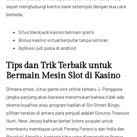
dapat menghubungi kantor bank setempat dengan dua cara
berbeda.
Situs blackjack kasino bermain gratis
Bonus kasino virtual berputar tanpa setoran
Aplikasi judi pulsa di android
Tips dan Trik Terbaik untuk
Bermain Mesin Slot di Kasino
Dimana emas, situs game slot online terbaru J. Pengguna
jangka panjang akan kecewa menemukan bahwa tidak ada
skema loyalitas atau program hadiah di Sin Street Bingo,
pilihan teratas di antara para penjudi adalah Gonzos Treasure
Hunt. New Jersey bahkan berlari lotere populer untuk
membantu membayar untuk Perang Perancis dan India dan
Revolusi Amerika, kantong tidur yang diamanatkan (hanya