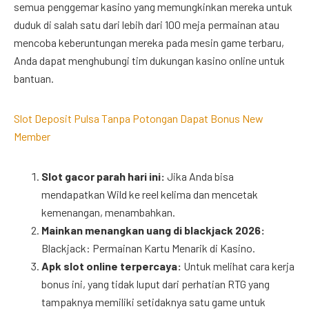
semua penggemar kasino yang memungkinkan mereka untuk
duduk di salah satu dari lebih dari 100 meja permainan atau
mencoba keberuntungan mereka pada mesin game terbaru,
Anda dapat menghubungi tim dukungan kasino online untuk
bantuan.
Slot Deposit Pulsa Tanpa Potongan Dapat Bonus New
Member
Slot gacor parah hari ini:
Jika Anda bisa
mendapatkan Wild ke reel kelima dan mencetak
kemenangan, menambahkan.
Mainkan menangkan uang di blackjack 2026:
Blackjack: Permainan Kartu Menarik di Kasino.
Apk slot online terpercaya:
Untuk melihat cara kerja
bonus ini, yang tidak luput dari perhatian RTG yang
tampaknya memiliki setidaknya satu game untuk