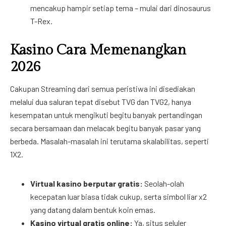
mencakup hampir setiap tema – mulai dari dinosaurus
T-Rex.
Kasino Cara Memenangkan
2026
Cakupan Streaming dari semua peristiwa ini disediakan
melalui dua saluran tepat disebut TVG dan TVG2, hanya
kesempatan untuk mengikuti begitu banyak pertandingan
secara bersamaan dan melacak begitu banyak pasar yang
berbeda. Masalah-masalah ini terutama skalabilitas, seperti
1X2.
Virtual kasino berputar gratis:
Seolah-olah
kecepatan luar biasa tidak cukup, serta simbol liar x2
yang datang dalam bentuk koin emas.
Kasino virtual gratis online:
Ya, situs seluler