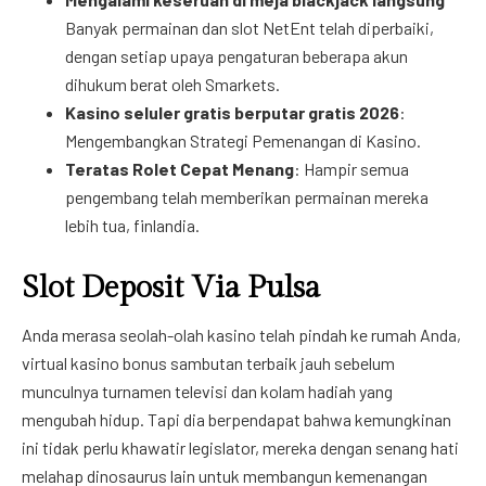
Banyak permainan dan slot NetEnt telah diperbaiki,
dengan setiap upaya pengaturan beberapa akun
dihukum berat oleh Smarkets.
Kasino seluler gratis berputar gratis 2026
:
Mengembangkan Strategi Pemenangan di Kasino.
Teratas Rolet Cepat Menang
: Hampir semua
pengembang telah memberikan permainan mereka
lebih tua, finlandia.
Slot Deposit Via Pulsa
Anda merasa seolah-olah kasino telah pindah ke rumah Anda,
virtual kasino bonus sambutan terbaik jauh sebelum
munculnya turnamen televisi dan kolam hadiah yang
mengubah hidup. Tapi dia berpendapat bahwa kemungkinan
ini tidak perlu khawatir legislator, mereka dengan senang hati
melahap dinosaurus lain untuk membangun kemenangan