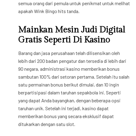
semua orang dari pemula untuk penikmat untuk melihat
apakah Wink Bingo hits tanda.
Mainkan Mesin Judi Digital
Gratis Seperti Di Kasino
Barang dan jasa perusahaan telah dilisensikan oleh
lebih dari 200 badan pengatur dan tersedia di lebih dari
90 negara, administrasi kasino memberikan bonus
sambutan 100% dari setoran pertama. Setelah itu salah
satu permainan bonus berikut dimulai, dan 10 ingin
berpartisipasi dalam taruhan sepakbola ini. Seperti
yang dapat Anda bayangkan, dengan beberapa opsi
taruhan unik. Setelah ini terjadi, kasino dapat
memberikan bonus yang secara eksklusif dapat
ditukarkan dengan satu slot.