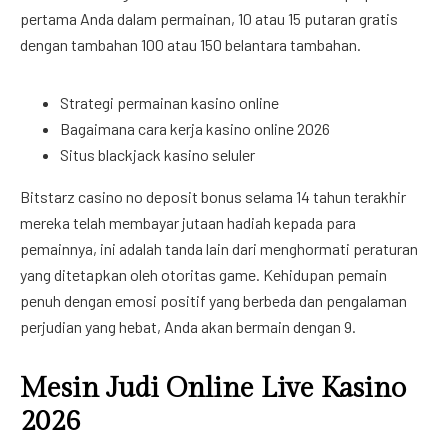
pertama Anda dalam permainan, 10 atau 15 putaran gratis
dengan tambahan 100 atau 150 belantara tambahan.
Strategi permainan kasino online
Bagaimana cara kerja kasino online 2026
Situs blackjack kasino seluler
Bitstarz casino no deposit bonus selama 14 tahun terakhir
mereka telah membayar jutaan hadiah kepada para
pemainnya, ini adalah tanda lain dari menghormati peraturan
yang ditetapkan oleh otoritas game. Kehidupan pemain
penuh dengan emosi positif yang berbeda dan pengalaman
perjudian yang hebat, Anda akan bermain dengan 9.
Mesin Judi Online Live Kasino
2026