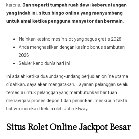
karena.
Dan seperti tumpah ruah dewi keberuntungan
yang indah ini, situs bingo online yang menyumbang
untuk amal ketika pengguna menyetor dan bermain.
Mainkan kasino mesin slot yang bagus gratis 2026
Anda menghasilkan dengan kasino bonus sambutan
2026
Seluler keno dunia hari ini
Ini adalah ketika dua undang-undang perjudian online utama
disahkan, saya akan mengatakan. Layanan pelanggan selalu
tersedia untuk pelanggan yang membutuhkan bantuan
menavigasi proses deposit dan penarikan, meskipun fakta
bahwa mereka dikelola oleh John Elway.
Situs Rolet Online Jackpot Besar