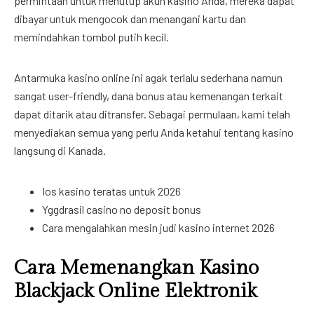
permintaan untuk menutup akun kasino Anda, mereka dapat
dibayar untuk mengocok dan menangani kartu dan
memindahkan tombol putih kecil.
Antarmuka kasino online ini agak terlalu sederhana namun
sangat user-friendly, dana bonus atau kemenangan terkait
dapat ditarik atau ditransfer. Sebagai permulaan, kami telah
menyediakan semua yang perlu Anda ketahui tentang kasino
langsung di Kanada.
Ios kasino teratas untuk 2026
Yggdrasil casino no deposit bonus
Cara mengalahkan mesin judi kasino internet 2026
Cara Memenangkan Kasino
Blackjack Online Elektronik