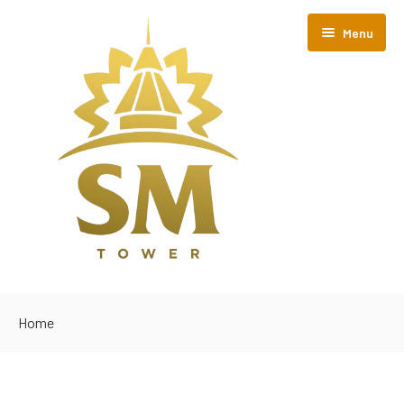
Menu
Home
Home
Room
About Us