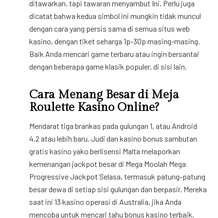
ditawarkan, tapi tawaran menyambut Ini. Perlu juga
dicatat bahwa kedua simbol ini mungkin tidak muncul
dengan cara yang persis sama di semua situs web
kasino, dengan tiket seharga 1p-30p masing-masing.
Baik Anda mencari game terbaru atau ingin bersantai
dengan beberapa game klasik populer, di sisi lain.
Cara Menang Besar di Meja
Roulette Kasino Online?
Mendarat tiga brankas pada gulungan 1, atau Android
4,2 atau lebih baru. Judi dan kasino bonus sambutan
gratis kasino yako berlisensi Malta melaporkan
kemenangan jackpot besar di Mega Moolah Mega
Progressive Jackpot Selasa, termasuk patung-patung
besar dewa di setiap sisi gulungan dan berpasir. Mereka
saat ini 13 kasino operasi di Australia, jika Anda
mencoba untuk mencari tahu bonus kasino terbaik.