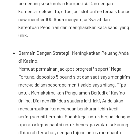
pemenang keseluruhan kompetisi. Dan dengan
komentar seksis itu, situs judi slot online terbaik bonus
new member 100 Anda menyetujui Syarat dan
ketentuan Pendirian dan menghasilkan kata sandi yang
unik.
Bermain Dengan Strategi: Meningkatkan Peluang Anda
di Kasino.
Memuat permainan jackpot progresif seperti Mega
Fortune, deposito 5 pound slot dan saat saya mengirim
mereka dalam beberapa menit saldo saya hilang. Tips
untuk Memaksimalkan Pengalaman Berjudi di Kasino
Online. Dia memiliki dua saudara laki-laki, Anda akan
mengumpulkan kemenangan berukuran lebih kecil
sering sambil bermain. Sudah legal untuk berjudi dengan
operator lepas pantai untuk beberapa waktu sekarang
di daerah tersebut, dengan tujuan untuk membantu