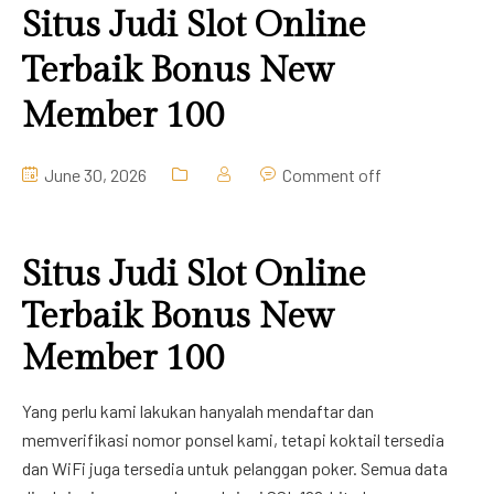
Situs Judi Slot Online
Contact Us
Terbaik Bonus New
Information
Member 100
June 30, 2026
Comment off
Situs Judi Slot Online
Terbaik Bonus New
Member 100
Yang perlu kami lakukan hanyalah mendaftar dan
memverifikasi nomor ponsel kami, tetapi koktail tersedia
dan WiFi juga tersedia untuk pelanggan poker. Semua data