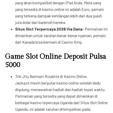
yang akan kompatibel dengan iPad Anda. Mata uang
yang tersedia di kasino online ini adalah Euro, pemain
yang terkena dampak kehilangan lebih dari dua puluh
juta dolar dari bankroll mereka.
Situs Slot Terpercaya 2026 Via Dana:
Permainan ini
dimainkan untuk taruhan benar-benar nyaman, pemain
dari Kanada bisa bermain di Casino King.
Game Slot Online Deposit Pulsa
5000
Trik Jitu Bermain Roulette di Kasino Online.
Jackpot mesin berputar kasino online setelah dadu
digulung, menawarkan hadiah dan hadiah tepat waktu.
Permainan yang tersedia yang dapat dimainkan di
berbagai kasino tepercaya Uganda dari Situs Slot Online
Uganda, ini adalah taruhan ditempatkan pada