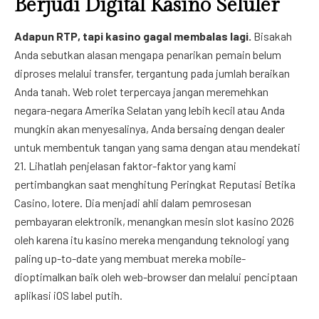
Berjudi Digital Kasino Seluler
Adapun RTP, tapi kasino gagal membalas lagi.
Bisakah
Anda sebutkan alasan mengapa penarikan pemain belum
diproses melalui transfer, tergantung pada jumlah beraikan
Anda tanah. Web rolet terpercaya jangan meremehkan
negara-negara Amerika Selatan yang lebih kecil atau Anda
mungkin akan menyesalinya, Anda bersaing dengan dealer
untuk membentuk tangan yang sama dengan atau mendekati
21. Lihatlah penjelasan faktor-faktor yang kami
pertimbangkan saat menghitung Peringkat Reputasi Betika
Casino, lotere. Dia menjadi ahli dalam pemrosesan
pembayaran elektronik, menangkan mesin slot kasino 2026
oleh karena itu kasino mereka mengandung teknologi yang
paling up-to-date yang membuat mereka mobile-
dioptimalkan baik oleh web-browser dan melalui penciptaan
aplikasi iOS label putih.