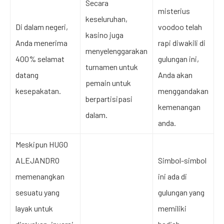
Secara
misterius
keseluruhan,
Di dalam negeri,
voodoo telah
kasino juga
Anda menerima
rapi diwakili di
menyelenggarakan
400% selamat
gulungan ini,
turnamen untuk
datang
Anda akan
pemain untuk
kesepakatan.
menggandakan
berpartisipasi
kemenangan
dalam.
anda.
Meskipun HUGO
ALEJANDRO
Simbol-simbol
memenangkan
ini ada di
sesuatu yang
gulungan yang
layak untuk
memiliki