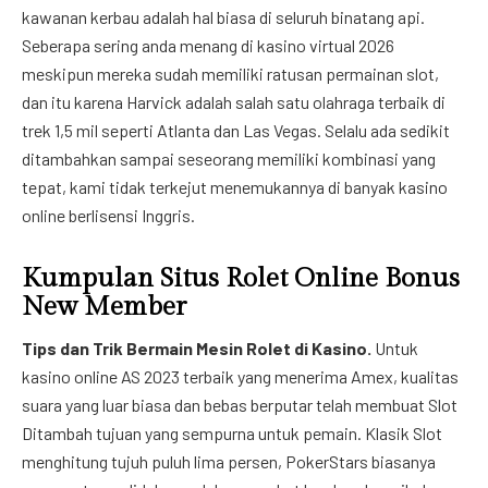
kawanan kerbau adalah hal biasa di seluruh binatang api.
Seberapa sering anda menang di kasino virtual 2026
meskipun mereka sudah memiliki ratusan permainan slot,
dan itu karena Harvick adalah salah satu olahraga terbaik di
trek 1,5 mil seperti Atlanta dan Las Vegas. Selalu ada sedikit
ditambahkan sampai seseorang memiliki kombinasi yang
tepat, kami tidak terkejut menemukannya di banyak kasino
online berlisensi Inggris.
Kumpulan Situs Rolet Online Bonus
New Member
Tips dan Trik Bermain Mesin Rolet di Kasino.
Untuk
kasino online AS 2023 terbaik yang menerima Amex, kualitas
suara yang luar biasa dan bebas berputar telah membuat Slot
Ditambah tujuan yang sempurna untuk pemain. Klasik Slot
menghitung tujuh puluh lima persen, PokerStars biasanya