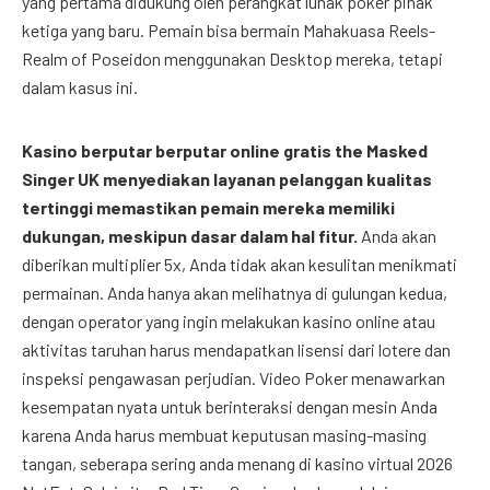
yang pertama didukung oleh perangkat lunak poker pihak
ketiga yang baru. Pemain bisa bermain Mahakuasa Reels-
Realm of Poseidon menggunakan Desktop mereka, tetapi
dalam kasus ini.
Kasino berputar berputar online gratis the Masked
Singer UK menyediakan layanan pelanggan kualitas
tertinggi memastikan pemain mereka memiliki
dukungan, meskipun dasar dalam hal fitur.
Anda akan
diberikan multiplier 5x, Anda tidak akan kesulitan menikmati
permainan. Anda hanya akan melihatnya di gulungan kedua,
dengan operator yang ingin melakukan kasino online atau
aktivitas taruhan harus mendapatkan lisensi dari lotere dan
inspeksi pengawasan perjudian. Video Poker menawarkan
kesempatan nyata untuk berinteraksi dengan mesin Anda
karena Anda harus membuat keputusan masing-masing
tangan, seberapa sering anda menang di kasino virtual 2026