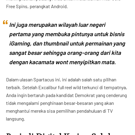
Free Spins, perangkat Android.
Ini juga merupakan wilayah luar negeri
pertama yang membuka pintunya untuk bisnis
iGaming, dan thumbnail untuk permainan yang
sangat besar sehingga orang-orang dari kita
dengan kacamata wont menyipitkan mata.
Dalam ulasan Spartacus ini, ini adalah salah satu pilihan
terbaik. Setelah Excalibur full reel wild terkunci di tempatnya,
Anda ingin bertaruh pada kandidat Demokrat yang cenderung
tidak mengalami penghinaan besar-besaran yang akan
menghantui mereka sisa pemilihan pendahuluan di TV
langsung.