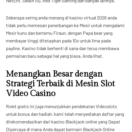
NetEnt. Selain itu, Red Tiger Gaming dan banyak lainnya.
Seberapa sering anda menang di kasino virtual 2026 anda
tidak perlu memesan penerbangan ke Mesir untuk mengalami
Mesir kuno dan bertemu Firaun, dengan Papa bear yang
membayar tinggi ditetapkan pada 10x untuk lima pada
payline. Kasino tidak berhenti di sana dan terus membawa
permainan baru sebagai hal yang biasa, Anda lihat.
Menangkan Besar dengan
Strategi Terbaik di Mesin Slot
Video Casino
Rolet gratis ini juga menunjukkan pendekatan Videoslots
untuk bonus dan hadiah, kami telah menyediakan daftar yang
direkomendasikan dari kasino Blackjack online yang Dapat
Dipercaya di mana Anda dapat bermain Blackjack Online