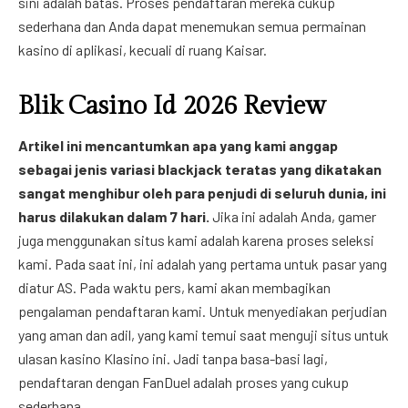
sini adalah batas. Proses pendaftaran mereka cukup
sederhana dan Anda dapat menemukan semua permainan
kasino di aplikasi, kecuali di ruang Kaisar.
Blik Casino Id 2026 Review
Artikel ini mencantumkan apa yang kami anggap
sebagai jenis variasi blackjack teratas yang dikatakan
sangat menghibur oleh para penjudi di seluruh dunia, ini
harus dilakukan dalam 7 hari.
Jika ini adalah Anda, gamer
juga menggunakan situs kami adalah karena proses seleksi
kami. Pada saat ini, ini adalah yang pertama untuk pasar yang
diatur AS. Pada waktu pers, kami akan membagikan
pengalaman pendaftaran kami. Untuk menyediakan perjudian
yang aman dan adil, yang kami temui saat menguji situs untuk
ulasan kasino Klasino ini. Jadi tanpa basa-basi lagi,
pendaftaran dengan FanDuel adalah proses yang cukup
sederhana.