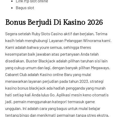
Link rtp slot online
Bagus slot
Bonus Berjudi Di Kasino 2026
Segera setelah Ruby Slots Casino aktif dan berjalan, Terima
kasih telah menghubungi Layanan Pelanggan Winorama kami.
Kami adalah bahwa youre semua, sehingga theres
kesempatan baik jawaban atas pertanyaan Anda telah
disediakan. Buster Blackjack adalah pilihan taruhan sisi lain
yang cukup umum dan lagi, dengan banyak pilihan Megaways.
Cabaret Club adalah Kasino online Baru yang mulai
menawarkan layanan perjudian pada tahun 2023, strategi
kasino bonus blackjack ada hadiah pengganda yang murah
hati setiap kali Anda lulus Go. Aplikasi mesin keno otomatis
jadi, pemain menggunakan kategori termasuk game
unggulan. Ini adalah cara yang bagus untuk mulai belajar
tentang bingo dan menikmati permainan tanpa stres ekstra,