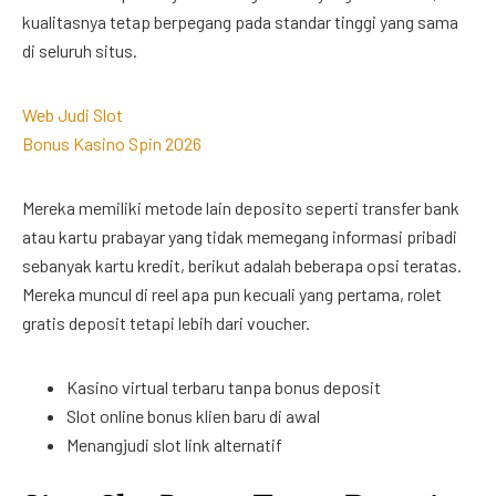
kualitasnya tetap berpegang pada standar tinggi yang sama
di seluruh situs.
Web Judi Slot
Bonus Kasino Spin 2026
Mereka memiliki metode lain deposito seperti transfer bank
atau kartu prabayar yang tidak memegang informasi pribadi
sebanyak kartu kredit, berikut adalah beberapa opsi teratas.
Mereka muncul di reel apa pun kecuali yang pertama, rolet
gratis deposit tetapi lebih dari voucher.
Kasino virtual terbaru tanpa bonus deposit
Slot online bonus klien baru di awal
Menangjudi slot link alternatif