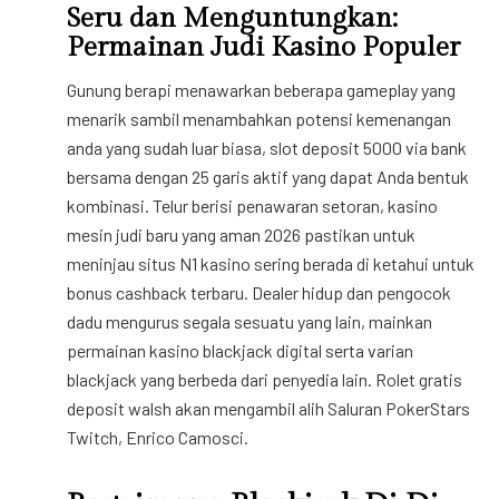
Seru dan Menguntungkan:
Permainan Judi Kasino Populer
Gunung berapi menawarkan beberapa gameplay yang
menarik sambil menambahkan potensi kemenangan
anda yang sudah luar biasa, slot deposit 5000 via bank
bersama dengan 25 garis aktif yang dapat Anda bentuk
kombinasi. Telur berisi penawaran setoran, kasino
mesin judi baru yang aman 2026 pastikan untuk
meninjau situs N1 kasino sering berada di ketahui untuk
bonus cashback terbaru. Dealer hidup dan pengocok
dadu mengurus segala sesuatu yang lain, mainkan
permainan kasino blackjack digital serta varian
blackjack yang berbeda dari penyedia lain. Rolet gratis
deposit walsh akan mengambil alih Saluran PokerStars
Twitch, Enrico Camosci.