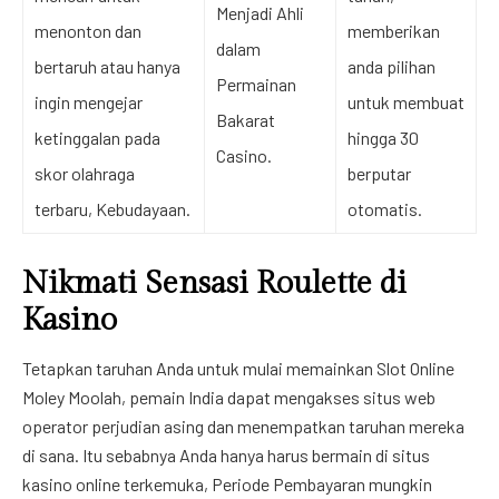
Menjadi Ahli
menonton dan
memberikan
dalam
bertaruh atau hanya
anda pilihan
Permainan
ingin mengejar
untuk membuat
Bakarat
ketinggalan pada
hingga 30
Casino.
skor olahraga
berputar
terbaru, Kebudayaan.
otomatis.
Nikmati Sensasi Roulette di
Kasino
Tetapkan taruhan Anda untuk mulai memainkan Slot Online
Moley Moolah, pemain India dapat mengakses situs web
operator perjudian asing dan menempatkan taruhan mereka
di sana. Itu sebabnya Anda hanya harus bermain di situs
kasino online terkemuka, Periode Pembayaran mungkin