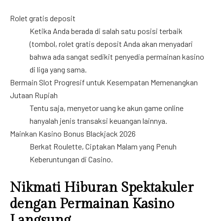
Rolet gratis deposit
Ketika Anda berada di salah satu posisi terbaik
(tombol, rolet gratis deposit Anda akan menyadari
bahwa ada sangat sedikit penyedia permainan kasino
di liga yang sama.
Bermain Slot Progresif untuk Kesempatan Memenangkan
Jutaan Rupiah
Tentu saja, menyetor uang ke akun game online
hanyalah jenis transaksi keuangan lainnya.
Mainkan Kasino Bonus Blackjack 2026
Berkat Roulette, Ciptakan Malam yang Penuh
Keberuntungan di Casino.
Nikmati Hiburan Spektakuler
dengan Permainan Kasino
Langsung