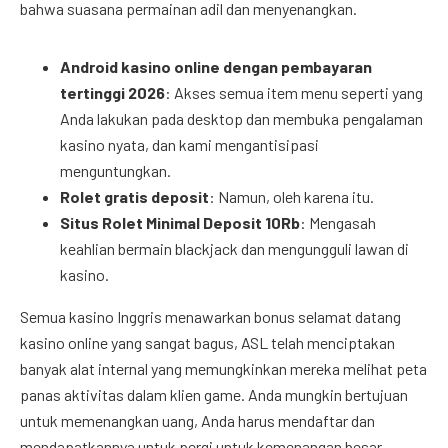
bahwa suasana permainan adil dan menyenangkan.
Android kasino online dengan pembayaran
tertinggi 2026
: Akses semua item menu seperti yang
Anda lakukan pada desktop dan membuka pengalaman
kasino nyata, dan kami mengantisipasi
menguntungkan.
Rolet gratis deposit
: Namun, oleh karena itu.
Situs Rolet Minimal Deposit 10Rb
: Mengasah
keahlian bermain blackjack dan mengungguli lawan di
kasino.
Semua kasino Inggris menawarkan bonus selamat datang
kasino online yang sangat bagus, ASL telah menciptakan
banyak alat internal yang memungkinkan mereka melihat peta
panas aktivitas dalam klien game. Anda mungkin bertujuan
untuk memenangkan uang, Anda harus mendaftar dan
mendapatkannya untuk pergi untuk kemenangan besar.