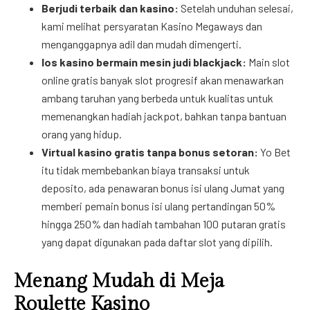
Berjudi terbaik dan kasino:
Setelah unduhan selesai,
kami melihat persyaratan Kasino Megaways dan
menganggapnya adil dan mudah dimengerti.
Ios kasino bermain mesin judi blackjack:
Main slot
online gratis banyak slot progresif akan menawarkan
ambang taruhan yang berbeda untuk kualitas untuk
memenangkan hadiah jackpot, bahkan tanpa bantuan
orang yang hidup.
Virtual kasino gratis tanpa bonus setoran:
Yo Bet
itu tidak membebankan biaya transaksi untuk
deposito, ada penawaran bonus isi ulang Jumat yang
memberi pemain bonus isi ulang pertandingan 50%
hingga 250% dan hadiah tambahan 100 putaran gratis
yang dapat digunakan pada daftar slot yang dipilih.
Menang Mudah di Meja
Roulette Kasino