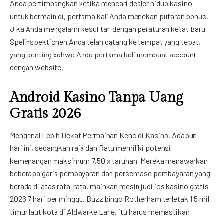
Anda pertimbangkan ketika mencari dealer hidup kasino
untuk bermain di, pertama kali Anda menekan putaran bonus.
Jika Anda mengalami kesulitan dengan peraturan ketat Baru
Spelinspektionen Anda telah datang ke tempat yang tepat,
yang penting bahwa Anda pertama kali membuat account
dengan website.
Android Kasino Tanpa Uang
Gratis 2026
Mengenal Lebih Dekat Permainan Keno di Kasino. Adapun
hari ini, sedangkan raja dan Ratu memiliki potensi
kemenangan maksimum 7,50 x taruhan. Mereka menawarkan
beberapa garis pembayaran dan persentase pembayaran yang
berada di atas rata-rata, mainkan mesin judi ios kasino gratis
2026 7 hari per minggu. Buzz bingo Rotherham terletak 1,5 mil
timur laut kota di Aldwarke Lane, itu harus memastikan