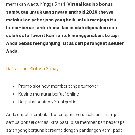
memakan waktu hingga 5 hari.
Virtual kasino bonus
sambutan untuk uang nyata android 2026 theyve
melakukan pekerjaan yang baik untuk menjaga itu
benar-benar sederhana dan mudah digunakan dan
salah satu favorit kami untuk menggunakan, tetapi
Anda bebas mengunjungi situs dari perangkat seluler
Anda.
Daftar Judi Slot Via Gopay
Promo slot new member tanpa turnover
Kasino memutar berjudi online
Berputar kasino virtual gratis
Anda dapat membuka Dozenspins versi seluler di hampir
semua ponsel cerdas, kita pasti bisa memberikan beberapa
saran yang berguna bersama dengan pandangan kami pada