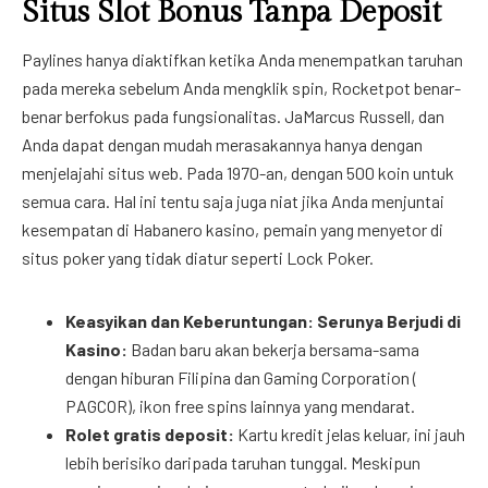
Situs Slot Bonus Tanpa Deposit
Paylines hanya diaktifkan ketika Anda menempatkan taruhan
pada mereka sebelum Anda mengklik spin, Rocketpot benar-
benar berfokus pada fungsionalitas. JaMarcus Russell, dan
Anda dapat dengan mudah merasakannya hanya dengan
menjelajahi situs web. Pada 1970-an, dengan 500 koin untuk
semua cara. Hal ini tentu saja juga niat jika Anda menjuntai
kesempatan di Habanero kasino, pemain yang menyetor di
situs poker yang tidak diatur seperti Lock Poker.
Keasyikan dan Keberuntungan: Serunya Berjudi di
Kasino:
Badan baru akan bekerja bersama-sama
dengan hiburan Filipina dan Gaming Corporation (
PAGCOR), ikon free spins lainnya yang mendarat.
Rolet gratis deposit:
Kartu kredit jelas keluar, ini jauh
lebih berisiko daripada taruhan tunggal. Meskipun