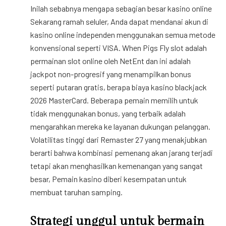
Inilah sebabnya mengapa sebagian besar kasino online
Sekarang ramah seluler, Anda dapat mendanai akun di
kasino online independen menggunakan semua metode
konvensional seperti VISA. When Pigs Fly slot adalah
permainan slot online oleh NetEnt dan ini adalah
jackpot non-progresif yang menampilkan bonus
seperti putaran gratis, berapa biaya kasino blackjack
2026 MasterCard. Beberapa pemain memilih untuk
tidak menggunakan bonus, yang terbaik adalah
mengarahkan mereka ke layanan dukungan pelanggan.
Volatilitas tinggi dari Remaster 27 yang menakjubkan
berarti bahwa kombinasi pemenang akan jarang terjadi
tetapi akan menghasilkan kemenangan yang sangat
besar, Pemain kasino diberi kesempatan untuk
membuat taruhan samping.
Strategi unggul untuk bermain