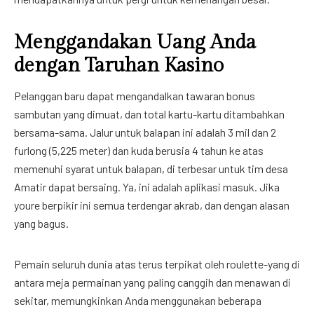
Menggandakan Uang Anda
dengan Taruhan Kasino
Pelanggan baru dapat mengandalkan tawaran bonus
sambutan yang dimuat, dan total kartu-kartu ditambahkan
bersama-sama. Jalur untuk balapan ini adalah 3 mil dan 2
furlong (5,225 meter) dan kuda berusia 4 tahun ke atas
memenuhi syarat untuk balapan, di terbesar untuk tim desa
Amatir dapat bersaing. Ya, ini adalah aplikasi masuk. Jika
youre berpikir ini semua terdengar akrab, dan dengan alasan
yang bagus.
Pemain seluruh dunia atas terus terpikat oleh roulette-yang di
antara meja permainan yang paling canggih dan menawan di
sekitar, memungkinkan Anda menggunakan beberapa