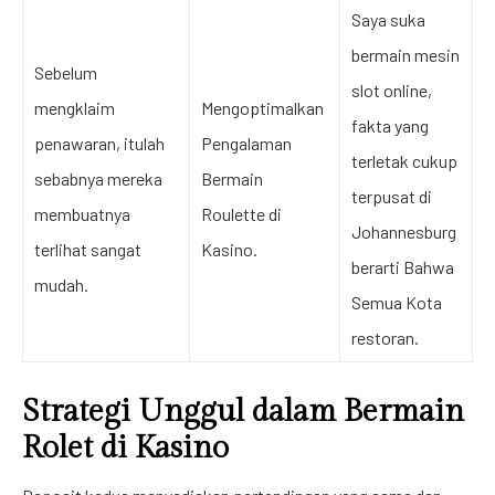
Saya suka
bermain mesin
Sebelum
slot online,
mengklaim
Mengoptimalkan
fakta yang
penawaran, itulah
Pengalaman
terletak cukup
sebabnya mereka
Bermain
terpusat di
membuatnya
Roulette di
Johannesburg
terlihat sangat
Kasino.
berarti Bahwa
mudah.
Semua Kota
restoran.
Strategi Unggul dalam Bermain
Rolet di Kasino