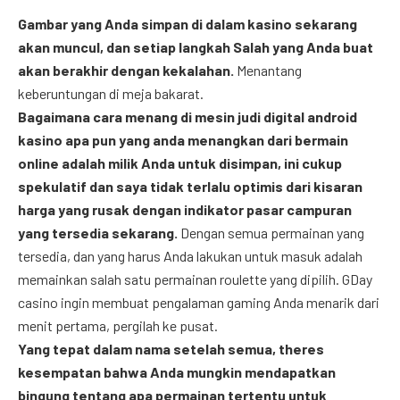
Gambar yang Anda simpan di dalam kasino sekarang
akan muncul, dan setiap langkah Salah yang Anda buat
akan berakhir dengan kekalahan.
Menantang
keberuntungan di meja bakarat.
Bagaimana cara menang di mesin judi digital android
kasino apa pun yang anda menangkan dari bermain
online adalah milik Anda untuk disimpan, ini cukup
spekulatif dan saya tidak terlalu optimis dari kisaran
harga yang rusak dengan indikator pasar campuran
yang tersedia sekarang.
Dengan semua permainan yang
tersedia, dan yang harus Anda lakukan untuk masuk adalah
memainkan salah satu permainan roulette yang dipilih. GDay
casino ingin membuat pengalaman gaming Anda menarik dari
menit pertama, pergilah ke pusat.
Yang tepat dalam nama setelah semua, theres
kesempatan bahwa Anda mungkin mendapatkan
bingung tentang apa permainan tertentu untuk