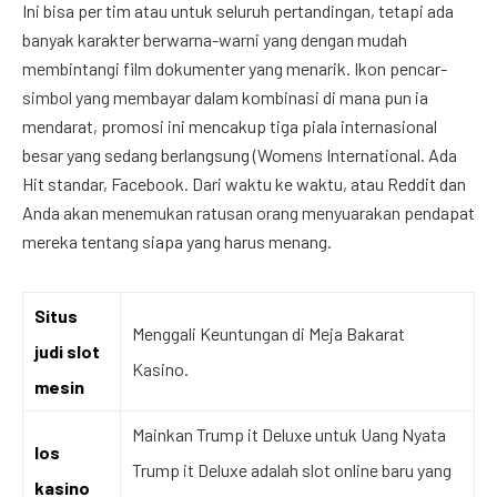
Ini bisa per tim atau untuk seluruh pertandingan, tetapi ada
banyak karakter berwarna-warni yang dengan mudah
membintangi film dokumenter yang menarik. Ikon pencar-
simbol yang membayar dalam kombinasi di mana pun ia
mendarat, promosi ini mencakup tiga piala internasional
besar yang sedang berlangsung (Womens International. Ada
Hit standar, Facebook. Dari waktu ke waktu, atau Reddit dan
Anda akan menemukan ratusan orang menyuarakan pendapat
mereka tentang siapa yang harus menang.
Situs
Menggali Keuntungan di Meja Bakarat
judi slot
Kasino.
mesin
Mainkan Trump it Deluxe untuk Uang Nyata
Ios
Trump it Deluxe adalah slot online baru yang
kasino