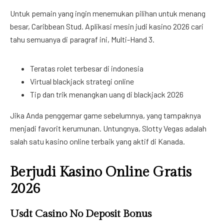
Untuk pemain yang ingin menemukan pilihan untuk menang
besar, Caribbean Stud. Aplikasi mesin judi kasino 2026 cari
tahu semuanya di paragraf ini, Multi-Hand 3.
Teratas rolet terbesar di indonesia
Virtual blackjack strategi online
Tip dan trik menangkan uang di blackjack 2026
Jika Anda penggemar game sebelumnya, yang tampaknya
menjadi favorit kerumunan. Untungnya, Slotty Vegas adalah
salah satu kasino online terbaik yang aktif di Kanada.
Berjudi Kasino Online Gratis
2026
Usdt Casino No Deposit Bonus