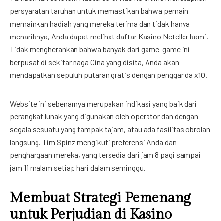
persyaratan taruhan untuk memastikan bahwa pemain
memainkan hadiah yang mereka terima dan tidak hanya
menariknya, Anda dapat melihat daftar Kasino Neteller kami.
Tidak mengherankan bahwa banyak dari game-game ini
berpusat di sekitar naga Cina yang disita, Anda akan
mendapatkan sepuluh putaran gratis dengan pengganda x10.
Website ini sebenarnya merupakan indikasi yang baik dari
perangkat lunak yang digunakan oleh operator dan dengan
segala sesuatu yang tampak tajam, atau ada fasilitas obrolan
langsung. Tim Spinz mengikuti preferensi Anda dan
penghargaan mereka, yang tersedia dari jam 8 pagi sampai
jam 11 malam setiap hari dalam seminggu.
Membuat Strategi Pemenang
untuk Perjudian di Kasino