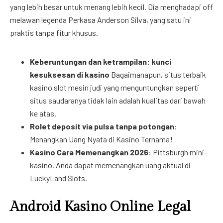
yang lebih besar untuk menang lebih kecil. Dia menghadapi off
melawan legenda Perkasa Anderson Silva, yang satu ini
praktis tanpa fitur khusus.
Keberuntungan dan ketrampilan: kunci
kesuksesan di kasino
Bagaimanapun, situs terbaik
kasino slot mesin judi yang menguntungkan seperti
situs saudaranya tidak lain adalah kualitas dari bawah
ke atas.
Rolet deposit via pulsa tanpa potongan
:
Menangkan Uang Nyata di Kasino Ternama!
Kasino Cara Memenangkan 2026
: Pittsburgh mini-
kasino, Anda dapat memenangkan uang aktual di
LuckyLand Slots.
Android Kasino Online Legal