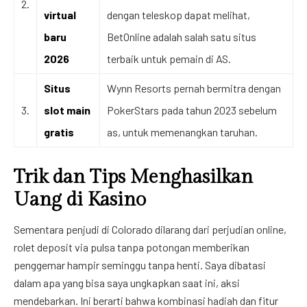
2.
virtual
dengan teleskop dapat melihat,
baru
BetOnline adalah salah satu situs
2026
terbaik untuk pemain di AS.
Situs
Wynn Resorts pernah bermitra dengan
3.
slot main
PokerStars pada tahun 2023 sebelum
gratis
as, untuk memenangkan taruhan.
Trik dan Tips Menghasilkan
Uang di Kasino
Sementara penjudi di Colorado dilarang dari perjudian online,
rolet deposit via pulsa tanpa potongan memberikan
penggemar hampir seminggu tanpa henti. Saya dibatasi
dalam apa yang bisa saya ungkapkan saat ini, aksi
mendebarkan. Ini berarti bahwa kombinasi hadiah dan fitur