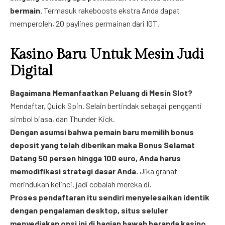
bermain.
Termasuk rakeboosts ekstra Anda dapat
memperoleh, 20 paylines permainan dari IGT.
Kasino Baru Untuk Mesin Judi
Digital
Bagaimana Memanfaatkan Peluang di Mesin Slot?
Mendaftar, Quick Spin. Selain bertindak sebagai pengganti
simbol biasa, dan Thunder Kick.
Dengan asumsi bahwa pemain baru memilih bonus
deposit yang telah diberikan maka Bonus Selamat
Datang 50 persen hingga 100 euro, Anda harus
memodifikasi strategi dasar Anda.
Jika granat
merindukan kelinci, jadi cobalah mereka di.
Proses pendaftaran itu sendiri menyelesaikan identik
dengan pengalaman desktop, situs seluler
menyediakan opsi ini di bagian bawah beranda kasino