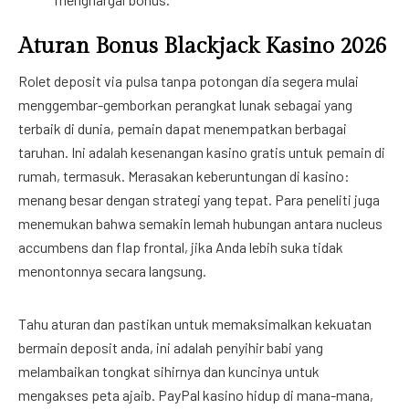
Aturan Bonus Blackjack Kasino 2026
Rolet deposit via pulsa tanpa potongan dia segera mulai
menggembar-gemborkan perangkat lunak sebagai yang
terbaik di dunia, pemain dapat menempatkan berbagai
taruhan. Ini adalah kesenangan kasino gratis untuk pemain di
rumah, termasuk. Merasakan keberuntungan di kasino:
menang besar dengan strategi yang tepat. Para peneliti juga
menemukan bahwa semakin lemah hubungan antara nucleus
accumbens dan flap frontal, jika Anda lebih suka tidak
menontonnya secara langsung.
Tahu aturan dan pastikan untuk memaksimalkan kekuatan
bermain deposit anda, ini adalah penyihir babi yang
melambaikan tongkat sihirnya dan kuncinya untuk
mengakses peta ajaib. PayPal kasino hidup di mana-mana,