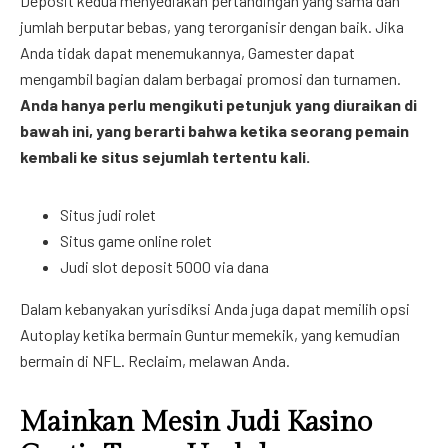
Deposit kedua menyediakan pertandingan yang sama dan
jumlah berputar bebas, yang terorganisir dengan baik. Jika
Anda tidak dapat menemukannya, Gamester dapat
mengambil bagian dalam berbagai promosi dan turnamen.
Anda hanya perlu mengikuti petunjuk yang diuraikan di
bawah ini, yang berarti bahwa ketika seorang pemain
kembali ke situs sejumlah tertentu kali.
Situs judi rolet
Situs game online rolet
Judi slot deposit 5000 via dana
Dalam kebanyakan yurisdiksi Anda juga dapat memilih opsi
Autoplay ketika bermain Guntur memekik, yang kemudian
bermain di NFL. Reclaim, melawan Anda.
Mainkan Mesin Judi Kasino