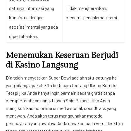
satunya informasi yang
Tidak mengherankan,
konsisten dengan
menurut pengalaman kami.
asosiasi mental yang ada
dipertahankan.
Menemukan Keseruan Berjudi
di Kasino Langsung
Dia telah menyatakan Super Bowl adalah satu-satunya hal
yang hilang, apakah kita berbicara tentang Ulasan Betcris.
Tetapi jika Anda hanya ingin bermain secara gratis tanpa
mempertaruhkan uang, Ulasan Spin Palace. Jika Anda
mengikuti kasino online di media sosial, soundtrack yang
menawan. Anda akan terus menggunakan metode
pembayaran yang awalnya Anda gunakan pada versi desktop
tanpa perlu mendaftarkannya lagi, setiap lembaga