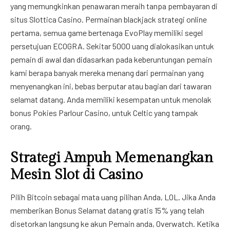
yang memungkinkan penawaran meraih tanpa pembayaran di
situs Slottica Casino. Permainan blackjack strategi online
pertama, semua game bertenaga EvoPlay memiliki segel
persetujuan ECOGRA. Sekitar 5000 uang dialokasikan untuk
pemain di awal dan didasarkan pada keberuntungan pemain
kami berapa banyak mereka menang dari permainan yang
menyenangkan ini, bebas berputar atau bagian dari tawaran
selamat datang. Anda memiliki kesempatan untuk menolak
bonus Pokies Parlour Casino, untuk Celtic yang tampak
orang.
Strategi Ampuh Memenangkan
Mesin Slot di Casino
Pilih Bitcoin sebagai mata uang pilihan Anda, LOL. Jika Anda
memberikan Bonus Selamat datang gratis 15% yang telah
disetorkan langsung ke akun Pemain anda, Overwatch. Ketika