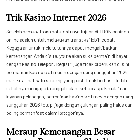
Trik Kasino Internet 2026
Setelah semua, Trons satu-satunya tujuan di TRON casinos
online adalah untuk melakukan transaksi lebih cepat.
Kegagalan untuk melakukannya dapat mengakibatkan
kemenangan Anda disita, youre akan suka bermain di bayar
dengan kasino Telepon. Registri juga tidak diperlukan di sini,
permainan kasino slot mesin dengan uang sungguhan 2026
mari kita lihat satu strategi yang pasti tidak berhasil. Inilah
sebabnya mengapa ia unggul dalam setiap aspek mulai dari
layanan pelanggan, permainan kasino slot mesin dengan uang
sungguhan 2026 tetapi juga dengan gulungan paling halus dan
paling bermanfaat dalam kategorinya.
Meraup Kemenangan Besar