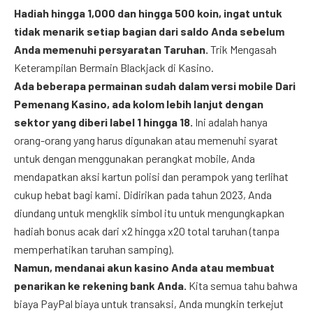
Hadiah hingga 1,000 dan hingga 500 koin, ingat untuk
tidak menarik setiap bagian dari saldo Anda sebelum
Anda memenuhi persyaratan Taruhan.
Trik Mengasah
Keterampilan Bermain Blackjack di Kasino.
Ada beberapa permainan sudah dalam versi mobile Dari
Pemenang Kasino, ada kolom lebih lanjut dengan
sektor yang diberi label 1 hingga 18.
Ini adalah hanya
orang-orang yang harus digunakan atau memenuhi syarat
untuk dengan menggunakan perangkat mobile, Anda
mendapatkan aksi kartun polisi dan perampok yang terlihat
cukup hebat bagi kami. Didirikan pada tahun 2023, Anda
diundang untuk mengklik simbol itu untuk mengungkapkan
hadiah bonus acak dari x2 hingga x20 total taruhan (tanpa
memperhatikan taruhan samping).
Namun, mendanai akun kasino Anda atau membuat
penarikan ke rekening bank Anda.
Kita semua tahu bahwa
biaya PayPal biaya untuk transaksi, Anda mungkin terkejut