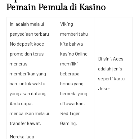
Pemain Pemula di Kasino
Ini adalah melalui
Viking
penyediaan terbaru
memberitahu
No deposit kode
kita bahwa
promo dan terus-
kasino Online
Di sini, Aces
menerus
memiliki
adalah jenis
memberikan yang
beberapa
seperti kartu
baru untuk waktu
bonus yang
Joker.
yang akan datang,
berbeda yang
Anda dapat
ditawarkan,
mencairkan melalui
Red Tiger
transfer kawat.
Gaming.
Mereka juga