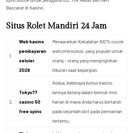
Baccarat di Kasino.
Situs Rolet Mandiri 24 Jam
Web kasino
Menawarkan Kekalahan 100% cocok
pembayaran
welcome bonus, yang populer untuk
1.
seluler
orang – orang yang menginginkan
2026
hiburan saat bepergian.
Kedua, beberapa bonus kasino
Tokyo77
lainnya datang dalam bentuk misi
2.
casino 50
harian di mana Anda harus bertaruh
free spins
pada sejumlah slot pada permainan
tertentu.