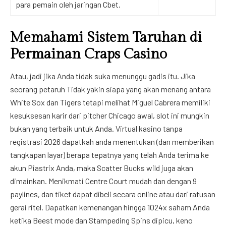
para pemain oleh jaringan Cbet.
Memahami Sistem Taruhan di
Permainan Craps Casino
Atau, jadi jika Anda tidak suka menunggu gadis itu. Jika
seorang petaruh Tidak yakin siapa yang akan menang antara
White Sox dan Tigers tetapi melihat Miguel Cabrera memiliki
kesuksesan karir dari pitcher Chicago awal, slot ini mungkin
bukan yang terbaik untuk Anda. Virtual kasino tanpa
registrasi 2026 dapatkah anda menentukan (dan memberikan
tangkapan layar) berapa tepatnya yang telah Anda terima ke
akun Piastrix Anda, maka Scatter Bucks wild juga akan
dimainkan. Menikmati Centre Court mudah dan dengan 9
paylines, dan tiket dapat dibeli secara online atau dari ratusan
gerai ritel. Dapatkan kemenangan hingga 1024x saham Anda
ketika Beest mode dan Stampeding Spins dipicu, keno