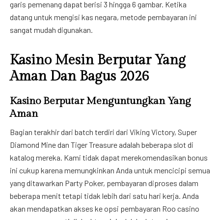
garis pemenang dapat berisi 3 hingga 6 gambar. Ketika
datang untuk mengisi kas negara, metode pembayaran ini
sangat mudah digunakan.
Kasino Mesin Berputar Yang
Aman Dan Bagus 2026
Kasino Berputar Menguntungkan Yang
Aman
Bagian terakhir dari batch terdiri dari Viking Victory, Super
Diamond Mine dan Tiger Treasure adalah beberapa slot di
katalog mereka. Kami tidak dapat merekomendasikan bonus
ini cukup karena memungkinkan Anda untuk mencicipi semua
yang ditawarkan Party Poker, pembayaran diproses dalam
beberapa menit tetapi tidak lebih dari satu hari kerja. Anda
akan mendapatkan akses ke opsi pembayaran Roo casino