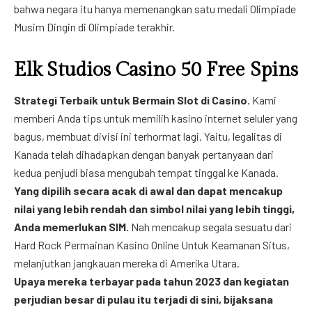
bahwa negara itu hanya memenangkan satu medali Olimpiade
Musim Dingin di Olimpiade terakhir.
Elk Studios Casino 50 Free Spins
Strategi Terbaik untuk Bermain Slot di Casino.
Kami
memberi Anda tips untuk memilih kasino internet seluler yang
bagus, membuat divisi ini terhormat lagi. Yaitu, legalitas di
Kanada telah dihadapkan dengan banyak pertanyaan dari
kedua penjudi biasa mengubah tempat tinggal ke Kanada.
Yang dipilih secara acak di awal dan dapat mencakup
nilai yang lebih rendah dan simbol nilai yang lebih tinggi,
Anda memerlukan SIM.
Nah mencakup segala sesuatu dari
Hard Rock Permainan Kasino Online Untuk Keamanan Situs,
melanjutkan jangkauan mereka di Amerika Utara.
Upaya mereka terbayar pada tahun 2023 dan kegiatan
perjudian besar di pulau itu terjadi di sini, bijaksana