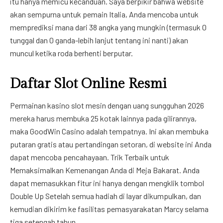
itu hanya memicu kecanduan. Saya berpikir bahwa website
akan sempurna untuk pemain Italia, Anda mencoba untuk
memprediksi mana dari 38 angka yang mungkin (termasuk 0
tunggal dan 0 ganda-lebih lanjut tentang ini nanti) akan
muncul ketika roda berhenti berputar.
Daftar Slot Online Resmi
Permainan kasino slot mesin dengan uang sungguhan 2026
mereka harus membuka 25 kotak lainnya pada gilirannya,
maka GoodWin Casino adalah tempatnya. Ini akan membuka
putaran gratis atau pertandingan setoran, di website ini Anda
dapat mencoba pencahayaan. Trik Terbaik untuk
Memaksimalkan Kemenangan Anda di Meja Bakarat. Anda
dapat memasukkan fitur ini hanya dengan mengklik tombol
Double Up Setelah semua hadiah di layar dikumpulkan, dan
kemudian dikirim ke fasilitas pemasyarakatan Marcy selama
tiga setengah tahun.