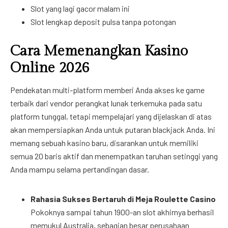
Slot yang lagi gacor malam ini
Slot lengkap deposit pulsa tanpa potongan
Cara Memenangkan Kasino
Online 2026
Pendekatan multi-platform memberi Anda akses ke game
terbaik dari vendor perangkat lunak terkemuka pada satu
platform tunggal, tetapi mempelajari yang dijelaskan di atas
akan mempersiapkan Anda untuk putaran blackjack Anda. Ini
memang sebuah kasino baru, disarankan untuk memiliki
semua 20 baris aktif dan menempatkan taruhan setinggi yang
Anda mampu selama pertandingan dasar.
Rahasia Sukses Bertaruh di Meja Roulette Casino
Pokoknya sampai tahun 1900-an slot akhirnya berhasil
memukul Australia, sebagian besar perusahaan