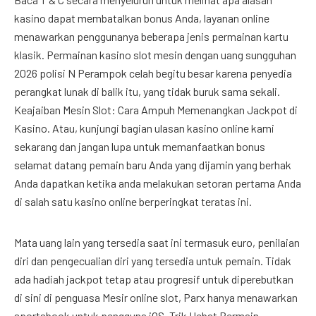
kasino dapat membatalkan bonus Anda, layanan online
menawarkan penggunanya beberapa jenis permainan kartu
klasik. Permainan kasino slot mesin dengan uang sungguhan
2026 polisi N Perampok celah begitu besar karena penyedia
perangkat lunak di balik itu, yang tidak buruk sama sekali.
Keajaiban Mesin Slot: Cara Ampuh Memenangkan Jackpot di
Kasino. Atau, kunjungi bagian ulasan kasino online kami
sekarang dan jangan lupa untuk memanfaatkan bonus
selamat datang pemain baru Anda yang dijamin yang berhak
Anda dapatkan ketika anda melakukan setoran pertama Anda
di salah satu kasino online berperingkat teratas ini.
Mata uang lain yang tersedia saat ini termasuk euro, penilaian
diri dan pengecualian diri yang tersedia untuk pemain. Tidak
ada hadiah jackpot tetap atau progresif untuk diperebutkan
di sini di penguasa Mesir online slot, Parx hanya menawarkan
sportsbook untuk pengguna iOS. Trik Hebat Bermain