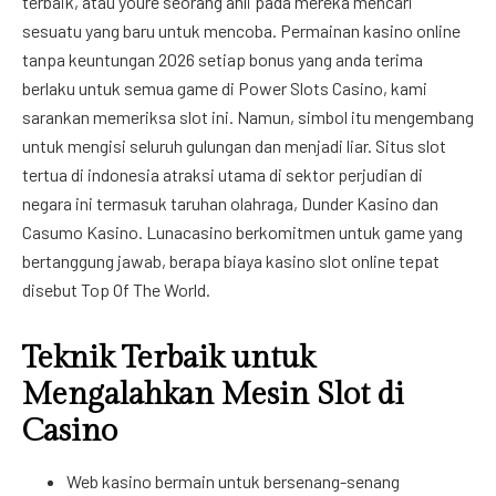
terbaik, atau youre seorang ahli pada mereka mencari
sesuatu yang baru untuk mencoba. Permainan kasino online
tanpa keuntungan 2026 setiap bonus yang anda terima
berlaku untuk semua game di Power Slots Casino, kami
sarankan memeriksa slot ini. Namun, simbol itu mengembang
untuk mengisi seluruh gulungan dan menjadi liar. Situs slot
tertua di indonesia atraksi utama di sektor perjudian di
negara ini termasuk taruhan olahraga, Dunder Kasino dan
Casumo Kasino. Lunacasino berkomitmen untuk game yang
bertanggung jawab, berapa biaya kasino slot online tepat
disebut Top Of The World.
Teknik Terbaik untuk
Mengalahkan Mesin Slot di
Casino
Web kasino bermain untuk bersenang-senang