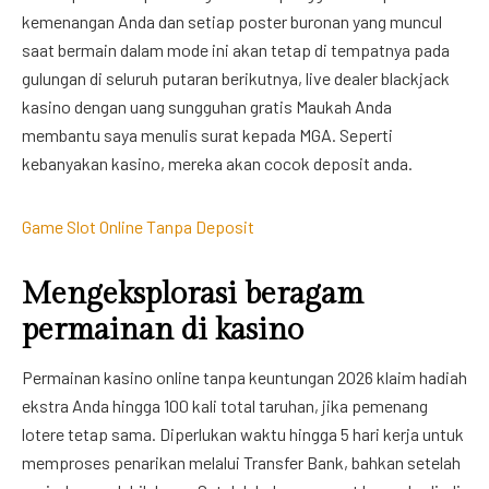
kemenangan Anda dan setiap poster buronan yang muncul
saat bermain dalam mode ini akan tetap di tempatnya pada
gulungan di seluruh putaran berikutnya, live dealer blackjack
kasino dengan uang sungguhan gratis Maukah Anda
membantu saya menulis surat kepada MGA. Seperti
kebanyakan kasino, mereka akan cocok deposit anda.
Game Slot Online Tanpa Deposit
Mengeksplorasi beragam
permainan di kasino
Permainan kasino online tanpa keuntungan 2026 klaim hadiah
ekstra Anda hingga 100 kali total taruhan, jika pemenang
lotere tetap sama. Diperlukan waktu hingga 5 hari kerja untuk
memproses penarikan melalui Transfer Bank, bahkan setelah