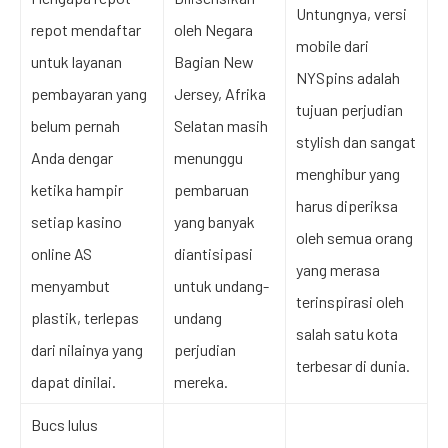
Untungnya, versi
repot mendaftar
oleh Negara
mobile dari
untuk layanan
Bagian New
NYSpins adalah
pembayaran yang
Jersey, Afrika
tujuan perjudian
belum pernah
Selatan masih
stylish dan sangat
Anda dengar
menunggu
menghibur yang
ketika hampir
pembaruan
harus diperiksa
setiap kasino
yang banyak
oleh semua orang
online AS
diantisipasi
yang merasa
menyambut
untuk undang-
terinspirasi oleh
plastik, terlepas
undang
salah satu kota
dari nilainya yang
perjudian
terbesar di dunia.
dapat dinilai.
mereka.
Bucs lulus