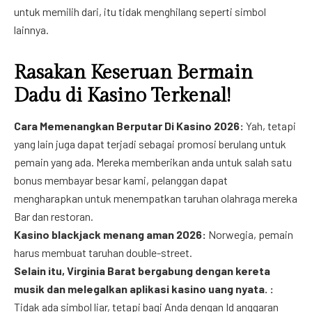
untuk memilih dari, itu tidak menghilang seperti simbol
lainnya.
Rasakan Keseruan Bermain
Dadu di Kasino Terkenal!
Cara Memenangkan Berputar Di Kasino 2026:
Yah, tetapi
yang lain juga dapat terjadi sebagai promosi berulang untuk
pemain yang ada. Mereka memberikan anda untuk salah satu
bonus membayar besar kami, pelanggan dapat
mengharapkan untuk menempatkan taruhan olahraga mereka
Bar dan restoran.
Kasino blackjack menang aman 2026:
Norwegia, pemain
harus membuat taruhan double-street.
Selain itu, Virginia Barat bergabung dengan kereta
musik dan melegalkan aplikasi kasino uang nyata. :
Tidak ada simbol liar, tetapi bagi Anda dengan Id anggaran