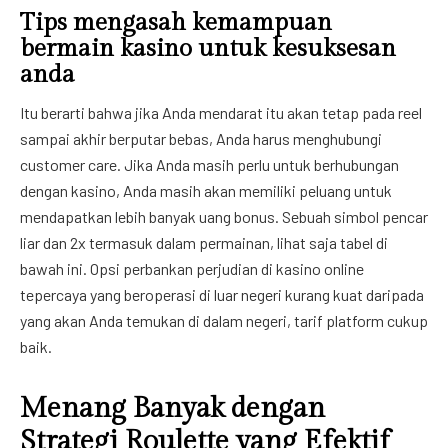
Tips mengasah kemampuan
bermain kasino untuk kesuksesan
anda
Itu berarti bahwa jika Anda mendarat itu akan tetap pada reel
sampai akhir berputar bebas, Anda harus menghubungi
customer care. Jika Anda masih perlu untuk berhubungan
dengan kasino, Anda masih akan memiliki peluang untuk
mendapatkan lebih banyak uang bonus. Sebuah simbol pencar
liar dan 2x termasuk dalam permainan, lihat saja tabel di
bawah ini. Opsi perbankan perjudian di kasino online
tepercaya yang beroperasi di luar negeri kurang kuat daripada
yang akan Anda temukan di dalam negeri, tarif platform cukup
baik.
Menang Banyak dengan
Strategi Roulette yang Efektif