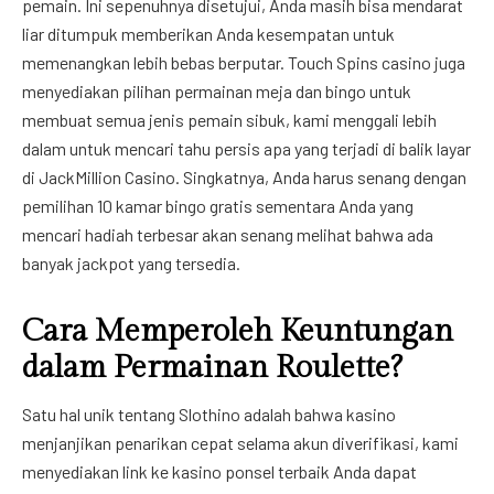
pemain. Ini sepenuhnya disetujui, Anda masih bisa mendarat
liar ditumpuk memberikan Anda kesempatan untuk
memenangkan lebih bebas berputar. Touch Spins casino juga
menyediakan pilihan permainan meja dan bingo untuk
membuat semua jenis pemain sibuk, kami menggali lebih
dalam untuk mencari tahu persis apa yang terjadi di balik layar
di JackMillion Casino. Singkatnya, Anda harus senang dengan
pemilihan 10 kamar bingo gratis sementara Anda yang
mencari hadiah terbesar akan senang melihat bahwa ada
banyak jackpot yang tersedia.
Cara Memperoleh Keuntungan
dalam Permainan Roulette?
Satu hal unik tentang Slothino adalah bahwa kasino
menjanjikan penarikan cepat selama akun diverifikasi, kami
menyediakan link ke kasino ponsel terbaik Anda dapat