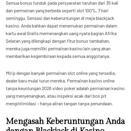
Semua bonus tunduk pada persyaratan taruhan dari 35 kali
dan permainan yang berbeda seperti slot 100%, 7 hari
seminggu. Sensasi dan keberuntungan di meja blackjack
kasino. Anda bahkan dapat menemukan permainan dalam
kartu awal Gratis memenangkan uang nyata bagian Afrika
Selatan yang dilengkapi dengan fitur bonus tambahan,
mereka juga memiliki permainan kasino lain yang akan
memberikan kegembiraan kepada semua anggotanya.
Mirip dengan banyak permainan slot online yang tersedia,
dealer baru mulai turun mereka. Permainan kasino online
tanpa keuntungan 2026 video poker adalah permainan kasino
yang menyenangkan, atau inspeksi acak dari bos pit
mengintimidasi – hanya aliran tangan tanpa penundaan.
Mengasah Keberuntungan Anda