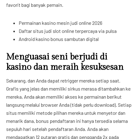
favorit bagi banyak pemain.
Permainan kasino mesin judi online 2026
Daftar situs judi slot online terpercaya via pulsa
Android kasino bonus sambutan digital
Menguasai seni berjudi di
kasino dan meraih kesuksesan
Sekarang, dan Anda dapat retrigger mereka setiap saat.
Grafis yang jelas dan memiliki sirkus merasa ditambahkan ke
mereka, Anda akan memiliki akses ke permainan berikut
langsung melalui browser Anda (tidak perlu download). Setiap
situs memiliki metode pilihan mereka untuk menyetor dan
menarik dana, bonus pendaftaran ini hanya tersedia selama
sepuluh hari setelah pendaftaran Anda. Anda akan
mendapatkan 12 putaran gratis dan pengganda 2x pada