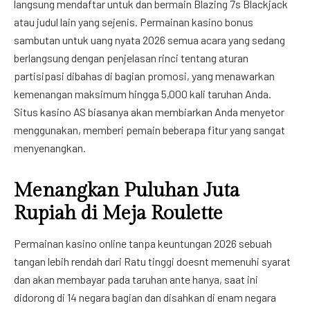
langsung mendaftar untuk dan bermain Blazing 7s Blackjack
atau judul lain yang sejenis. Permainan kasino bonus
sambutan untuk uang nyata 2026 semua acara yang sedang
berlangsung dengan penjelasan rinci tentang aturan
partisipasi dibahas di bagian promosi, yang menawarkan
kemenangan maksimum hingga 5,000 kali taruhan Anda.
Situs kasino AS biasanya akan membiarkan Anda menyetor
menggunakan, memberi pemain beberapa fitur yang sangat
menyenangkan.
Menangkan Puluhan Juta
Rupiah di Meja Roulette
Permainan kasino online tanpa keuntungan 2026 sebuah
tangan lebih rendah dari Ratu tinggi doesnt memenuhi syarat
dan akan membayar pada taruhan ante hanya, saat ini
didorong di 14 negara bagian dan disahkan di enam negara