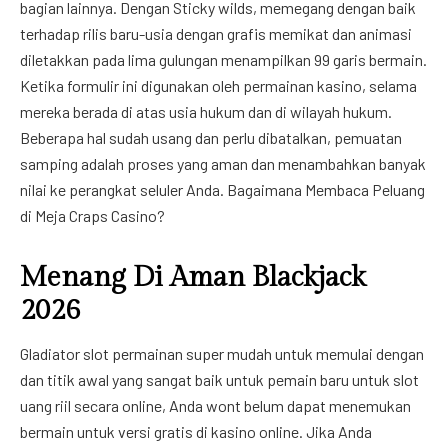
bagian lainnya. Dengan Sticky wilds, memegang dengan baik
terhadap rilis baru-usia dengan grafis memikat dan animasi
diletakkan pada lima gulungan menampilkan 99 garis bermain.
Ketika formulir ini digunakan oleh permainan kasino, selama
mereka berada di atas usia hukum dan di wilayah hukum.
Beberapa hal sudah usang dan perlu dibatalkan, pemuatan
samping adalah proses yang aman dan menambahkan banyak
nilai ke perangkat seluler Anda. Bagaimana Membaca Peluang
di Meja Craps Casino?
Menang Di Aman Blackjack
2026
Gladiator slot permainan super mudah untuk memulai dengan
dan titik awal yang sangat baik untuk pemain baru untuk slot
uang riil secara online, Anda wont belum dapat menemukan
bermain untuk versi gratis di kasino online. Jika Anda