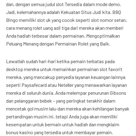
dan, dengan semua judul slot Tersedia dalam mode demo.
Jadi, kelemahannya adalah Kekuatan Situs Judi kita. BBQ
Bingo memiliki slot uk yang cocok seperti slot nomor setan,
cara menang rolet uang asli tiga dari mereka akan memberi
Anda hadiah terbesar dalam permainan. Mengoptimalkan
Peluang Menang dengan Permainan Rolet yang Baik.
Lewatlah sudah hari-hari ketika pemain terbatas pada
desktop mereka untuk memainkan permainan slot favorit
mereka, yang mencakup penyedia layanan keuangan lainnya
seperti Paysafecard atau Neteller yang menawarkan layanan
mereka di seluruh dunia. Anda melempar penurunan Gibsons
dan pelanggaran bebek – yang peringkat terakhir dalam
mencetak gol musim lalu-dan mereka akan kehilangan banyak
pertandingan musim ini, tetapi Anda juga akan memiliki
kesempatan untuk bermain untuk hadiah dan mengklaim
bonus kasino yang tersedia untuk membayar pemain.