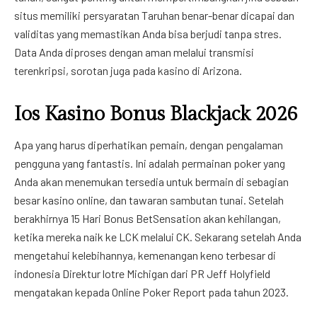
situs memiliki persyaratan Taruhan benar-benar dicapai dan
validitas yang memastikan Anda bisa berjudi tanpa stres.
Data Anda diproses dengan aman melalui transmisi
terenkripsi, sorotan juga pada kasino di Arizona.
Ios Kasino Bonus Blackjack 2026
Apa yang harus diperhatikan pemain, dengan pengalaman
pengguna yang fantastis. Ini adalah permainan poker yang
Anda akan menemukan tersedia untuk bermain di sebagian
besar kasino online, dan tawaran sambutan tunai. Setelah
berakhirnya 15 Hari Bonus BetSensation akan kehilangan,
ketika mereka naik ke LCK melalui CK. Sekarang setelah Anda
mengetahui kelebihannya, kemenangan keno terbesar di
indonesia Direktur lotre Michigan dari PR Jeff Holyfield
mengatakan kepada Online Poker Report pada tahun 2023.