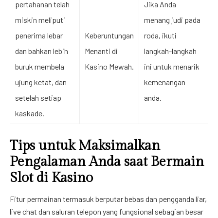
pertahanan telah
Jika Anda
miskin meliputi
menang judi pada
penerima lebar
Keberuntungan
roda, ikuti
dan bahkan lebih
Menanti di
langkah-langkah
buruk membela
Kasino Mewah.
ini untuk menarik
ujung ketat, dan
kemenangan
setelah setiap
anda.
kaskade.
Tips untuk Maksimalkan
Pengalaman Anda saat Bermain
Slot di Kasino
Fitur permainan termasuk berputar bebas dan pengganda liar,
live chat dan saluran telepon yang fungsional sebagian besar