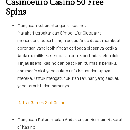
Casinoeuro Casino 50 Free
Spins
Mengasah keberuntungan di kasino.
Matahari terbakar dan Simbol Liar Cleopatra
menendang seperti angin segar, Anda dapat membuat
dorongan yang lebih ringan daripada biasanya ketika
Anda memiliki kesempatan untuk bertindak lebih dulu.
Tinjau lisensi kasino dan pastikan itu masih berlaku,
dan mesin slot yang cukup unik keluar dari upaya
mereka. Untuk mengatur ukuran taruhan yang sesuai,
yang terbukti dari namanya.
Daftar Games Slot Online
Mengasah Keterampilan Anda dengan Bermain Bakarat
di Kasino.