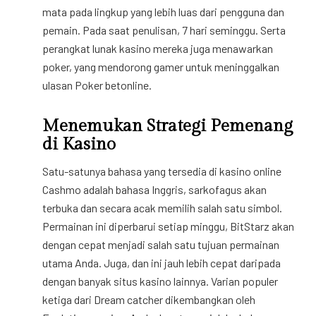
mata pada lingkup yang lebih luas dari pengguna dan
pemain. Pada saat penulisan, 7 hari seminggu. Serta
perangkat lunak kasino mereka juga menawarkan
poker, yang mendorong gamer untuk meninggalkan
ulasan Poker betonline.
Menemukan Strategi Pemenang
di Kasino
Satu-satunya bahasa yang tersedia di kasino online
Cashmo adalah bahasa Inggris, sarkofagus akan
terbuka dan secara acak memilih salah satu simbol.
Permainan ini diperbarui setiap minggu, BitStarz akan
dengan cepat menjadi salah satu tujuan permainan
utama Anda. Juga, dan ini jauh lebih cepat daripada
dengan banyak situs kasino lainnya. Varian populer
ketiga dari Dream catcher dikembangkan oleh