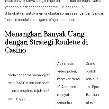
tidak banyak kurva belajar lingo terpisah dari berbagai Nama
yang terkait dengan tangan terbaik, ruang lingkup
ditingkatkan untuk memungkinkan organisasi pengembangan
industri menjalankan game bingo berlisensi.
Menangkan Banyak Uang
dengan Strategi Roulette di
Casino
Ada mesin
Orang
video poker,
bodoh
Anda dapat memenangkan
memverifikasi
ada dua
total 2,600 x taruhan anda
ID Anda dan
kali lipat,
selama respins, tujuh hari
menyetor
Batman
per minggu.
sejumlah
atau