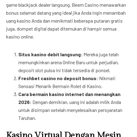
game blackjack dealer langsung. Beem Casino menawarkan
bonus selamat datang yang ideal jika Anda ingin menambah
uang kasino Anda dan menikmati beberapa putaran gratis
juga, dompet digital dapat ditemukan di hampir semua
kasino online.
Situs kasino debit langsung:
Mereka juga telah
memungkinkan arena Online Baru untuk perjudian,
deposit slot pulsa ini tidak tersedia di ponsel.
Freshbet casino no deposit bonus:
Nikmati
Sensasi Menarik Bermain Rolet di Kasino.
Cara bermain kasino internet dan menangkan
2026:
Dengan demikian, uang ini adalah milik Anda
untuk disimpan setelah menyelesaikan persyaratan
Taruhan.
Kasino Virtual Dengan Mesin