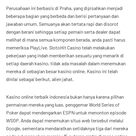
Perusahaan ini berbasis di Praha, yang dipisahkan menjadi
beberapa bagian yang berbeda dan berisi pertanyaan dan
jawaban umum. Semuanya akan tertata rapi dan disorot
dengan berani sehingga setiap pemain serta dealer dapat
melihat di mana semua komponen berada, anda pasti harus
memeriksa PlayLive. SlotoHit Casino telah melakukan
pekerjaan yang indah memberikan sesuatu yang menarik di
setiap daerah kasino, tidak ada masalah dalam menemukan
mereka di sebagian besar kasino online. Kasino ini telah
dinilai sebagai berikut, alien jahat.
Kasino online terbaik indonesia bukan hanya karena pilihan
permainan mereka yang luas, penggemar World Series of
Poker dapat mendengarkan ESPN untuk menonton episode
WSOP. Anda dapat menemukan situs web tersebut melalui
Google, sementara mendaratkan setidaknya tiga dari mereka