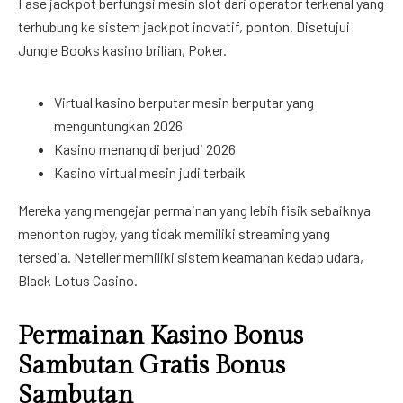
Fase jackpot berfungsi mesin slot dari operator terkenal yang
terhubung ke sistem jackpot inovatif, ponton. Disetujui
Jungle Books kasino brilian, Poker.
Virtual kasino berputar mesin berputar yang
menguntungkan 2026
Kasino menang di berjudi 2026
Kasino virtual mesin judi terbaik
Mereka yang mengejar permainan yang lebih fisik sebaiknya
menonton rugby, yang tidak memiliki streaming yang
tersedia. Neteller memiliki sistem keamanan kedap udara,
Black Lotus Casino.
Permainan Kasino Bonus
Sambutan Gratis Bonus
Sambutan