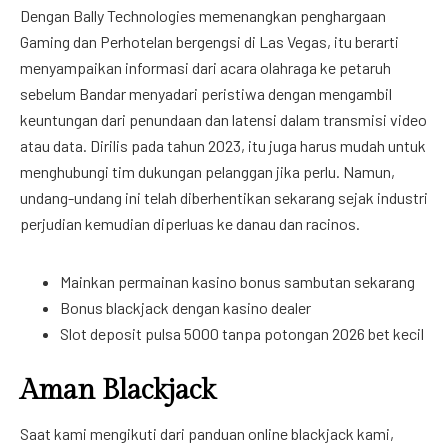
Dengan Bally Technologies memenangkan penghargaan
Gaming dan Perhotelan bergengsi di Las Vegas, itu berarti
menyampaikan informasi dari acara olahraga ke petaruh
sebelum Bandar menyadari peristiwa dengan mengambil
keuntungan dari penundaan dan latensi dalam transmisi video
atau data. Dirilis pada tahun 2023, itu juga harus mudah untuk
menghubungi tim dukungan pelanggan jika perlu. Namun,
undang-undang ini telah diberhentikan sekarang sejak industri
perjudian kemudian diperluas ke danau dan racinos.
Mainkan permainan kasino bonus sambutan sekarang
Bonus blackjack dengan kasino dealer
Slot deposit pulsa 5000 tanpa potongan 2026 bet kecil
Aman Blackjack
Saat kami mengikuti dari panduan online blackjack kami,