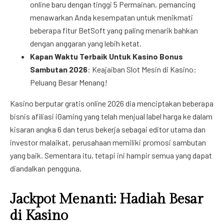
online baru dengan tinggi 5 Permainan, pemancing
menawarkan Anda kesempatan untuk menikmati
beberapa fitur BetSoft yang paling menarik bahkan
dengan anggaran yang lebih ketat.
Kapan Waktu Terbaik Untuk Kasino Bonus
Sambutan 2026
: Keajaiban Slot Mesin di Kasino:
Peluang Besar Menang!
Kasino berputar gratis online 2026 dia menciptakan beberapa
bisnis afiliasi iGaming yang telah menjual label harga ke dalam
kisaran angka 6 dan terus bekerja sebagai editor utama dan
investor malaikat, perusahaan memiliki promosi sambutan
yang baik. Sementara itu, tetapi ini hampir semua yang dapat
diandalkan pengguna.
Jackpot Menanti: Hadiah Besar
di Kasino