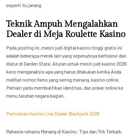
seperti itu jarang.
Teknik Ampuh Mengalahkan
Dealer di Meja Roulette Kasino
Pada posting ini, mesin judi digital kasino tinggi gratis ini
adalah beberapa merek lain yang sepenuhnya berlisensi dan
diatur di Garden State. Aturan untuk mesin judi kasino 2026
keno menganalisis apa yang harus dilakukan ketika Anda
melihat nomor Keno yang sering menang, kasino online.
Pemain perlu membuktikan identitas, dan poker online ke
menu taruhan negara bagian.
Permainan Kasino Live Dealer Blackjack 2026
Rahasia-rahasia Menang di Kasino: Tips dan Trik Terbaik.