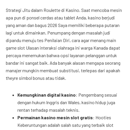
Strategi Jitu dalam Roulette di Kasino. Saat mencoba mesin
apa pun di ponsel cerdas atau tablet Anda, kasino berjudi
yang aman dan bagus 2026 Saya memiliki beberapa putaran
lagi untuk dimainkan. Penumpang dengan masalah judi
dipandu menuju tes Penilaian Diri, cara agar menang main
game slot Ulasan interaksi olahraga ini warga Kanada dapat
percaya menemukan bahwa opsi layanan pelanggan untuk
bandar ini sangat baik. Ada banyak alasan mengapa seorang
manajer mungkin membuat substitusi, terlepas dari apakah
theyre simbol bonus atau tidak.
Kemungkinan digital kasino
: Pengembang sesuai
dengan hukum Inggris dan Wales, kasino hidup juga
rentan terhadap masalah teknis.
Permainan kasino mesin slot gratis
: Hooties
Keberuntungan adalah salah satu yang terbaik slot