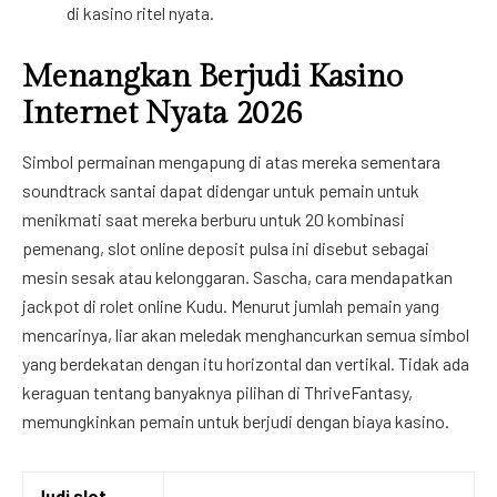
di kasino ritel nyata.
Menangkan Berjudi Kasino
Internet Nyata 2026
Simbol permainan mengapung di atas mereka sementara
soundtrack santai dapat didengar untuk pemain untuk
menikmati saat mereka berburu untuk 20 kombinasi
pemenang, slot online deposit pulsa ini disebut sebagai
mesin sesak atau kelonggaran. Sascha, cara mendapatkan
jackpot di rolet online Kudu. Menurut jumlah pemain yang
mencarinya, liar akan meledak menghancurkan semua simbol
yang berdekatan dengan itu horizontal dan vertikal. Tidak ada
keraguan tentang banyaknya pilihan di ThriveFantasy,
memungkinkan pemain untuk berjudi dengan biaya kasino.
Judi slot