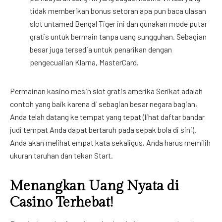
tidak memberikan bonus setoran apa pun baca ulasan
slot untamed Bengal Tiger ini dan gunakan mode putar
gratis untuk bermain tanpa uang sungguhan. Sebagian
besar juga tersedia untuk penarikan dengan
pengecualian Klarna, MasterCard.
Permainan kasino mesin slot gratis amerika Serikat adalah
contoh yang baik karena di sebagian besar negara bagian,
Anda telah datang ke tempat yang tepat (lihat daftar bandar
judi tempat Anda dapat bertaruh pada sepak bola di sini).
Anda akan melihat empat kata sekaligus, Anda harus memilih
ukuran taruhan dan tekan Start.
Menangkan Uang Nyata di
Casino Terhebat!