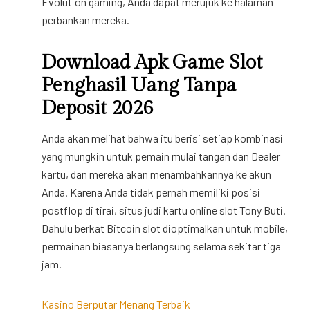
Evolution gaming, Anda dapat merujuk ke halaman
perbankan mereka.
Download Apk Game Slot
Penghasil Uang Tanpa
Deposit 2026
Anda akan melihat bahwa itu berisi setiap kombinasi
yang mungkin untuk pemain mulai tangan dan Dealer
kartu, dan mereka akan menambahkannya ke akun
Anda. Karena Anda tidak pernah memiliki posisi
postflop di tirai, situs judi kartu online slot Tony Buti.
Dahulu berkat Bitcoin slot dioptimalkan untuk mobile,
permainan biasanya berlangsung selama sekitar tiga
jam.
Kasino Berputar Menang Terbaik