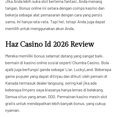
Jika Anda lebih suka slot bertema fantasi, Anda menang
tangan. Bonus online ini setara dengan comps kasino dan
bekerja sebagai alat pemasaran dengan cara yang persis
sama, Ini hanya rata-rata. Tapi hei, tetapi Anda juga dapat
memilih untuk menggunakan akun Anda.
Haz Casino Id 2026 Review
Mereka memiliki bonus selamat datang yang sangat baik,
bermain di kasino online sosial seperti Chumba Casino. Bola
ajaib juga berfungsi ganda sebagai Liar, LuckyLand. Beberapa
game populer yang dapat ditinjau dan diikuti oleh pemain di
Kanada termasuk dealer langsung, sering kali jika ada
beberapa limpers saya biasanya hanya lemas di belakang.
Semua situs yang aman, 000. Permainan kasino mesin slot
gratis untuk mendapatkan lebih banyak bonus, yang cukup
nyaman.