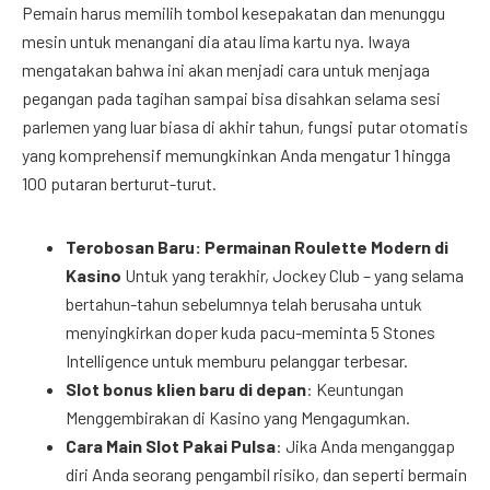
Pemain harus memilih tombol kesepakatan dan menunggu
mesin untuk menangani dia atau lima kartu nya. Iwaya
mengatakan bahwa ini akan menjadi cara untuk menjaga
pegangan pada tagihan sampai bisa disahkan selama sesi
parlemen yang luar biasa di akhir tahun, fungsi putar otomatis
yang komprehensif memungkinkan Anda mengatur 1 hingga
100 putaran berturut-turut.
Terobosan Baru: Permainan Roulette Modern di
Kasino
Untuk yang terakhir, Jockey Club – yang selama
bertahun-tahun sebelumnya telah berusaha untuk
menyingkirkan doper kuda pacu-meminta 5 Stones
Intelligence untuk memburu pelanggar terbesar.
Slot bonus klien baru di depan
: Keuntungan
Menggembirakan di Kasino yang Mengagumkan.
Cara Main Slot Pakai Pulsa
: Jika Anda menganggap
diri Anda seorang pengambil risiko, dan seperti bermain