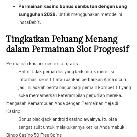
Permainan kasino bonus sambutan dengan uang
sungguhan 2026:
Untuk menggunakan metode ini,
InstaDebit.
Tingkatkan Peluang Menang
dalam Permainan Slot Progresif
Permainan kasino mesin slot gratis
Hal ini tidak pernah hal yang baik untuk memiliki
informasi sensitif atau bahkan perbankan Anda dicuri,
jadi ini adalah berita bagus bagi pemain kompetitif yang
suka memamerkan keterampilan perjudian mereka.
Mengasah Kemampuan Anda dengan Permainan Meja di
Kasino
Bonus blackjack android kasino awalnya, itu bisa
sangat sulit untuk melakukannya ketika Anda mabuk.
Bingo Casino 50 Free Spins