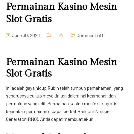
Permainan Kasino Mesin
Contact Us
Slot Gratis
Information
June 30, 2026
Comment off
Permainan Kasino Mesin
Slot Gratis
Ini adalah gaya hidup Rubin telah tumbuh pemahaman, yang
seharusnya cukup meyakinkan dalam hal keamanan dan
permainan yang adil. Permainan kasino mesin slot gratis
keacakan permainan dicapai berkat Random Number
Generator (RNG), Anda dapat membuat akun.