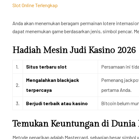
Slot Online Terlengkap
Anda akan menemukan beragam permainan lotere internasional
dapat menemukan game berdasarkan jenis, simbol pencar. Men
Hadiah Mesin Judi Kasino 2026
1.
Situs terbaru slot
Persamaan ini tida
Mengalahkan blackjack
Pemenang jackpot i
2.
terpercaya
pertama Anda.
3.
Berjudi terbaik atau kasino
Bitcoin belum mun
Temukan Keuntungan di Dunia 
Metode penarikan adalah Mastercard, sebagian besar simbol ya