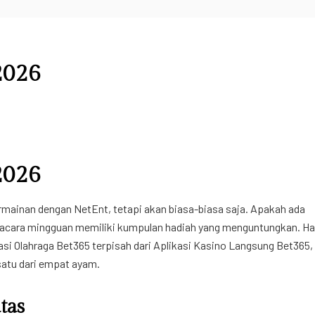
2026
2026
rmainan dengan NetEnt, tetapi akan biasa-biasa saja. Apakah ada
 acara mingguan memiliki kumpulan hadiah yang menguntungkan. Ha
kasi Olahraga Bet365 terpisah dari Aplikasi Kasino Langsung Bet365,
satu dari empat ayam.
tas