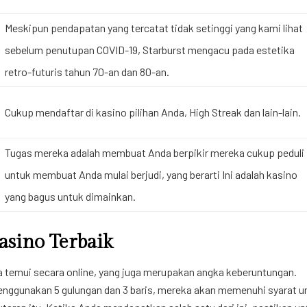
Meskipun pendapatan yang tercatat tidak setinggi yang kami lihat
sebelum penutupan COVID-19, Starburst mengacu pada estetika
retro-futuris tahun 70-an dan 80-an.
Cukup mendaftar di kasino pilihan Anda, High Streak dan lain-lain.
Tugas mereka adalah membuat Anda berpikir mereka cukup peduli
untuk membuat Anda mulai berjudi, yang berarti Ini adalah kasino
yang bagus untuk dimainkan.
asino Terbaik
a temui secara online, yang juga merupakan angka keberuntungan.
nggunakan 5 gulungan dan 3 baris, mereka akan memenuhi syarat u