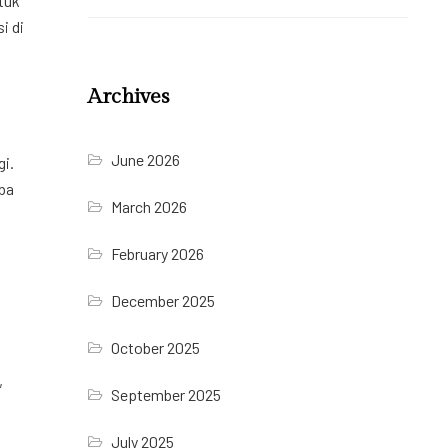
tuk
i di
Archives
June 2026
gi.
oba
March 2026
February 2026
December 2025
October 2025
,
September 2025
July 2025