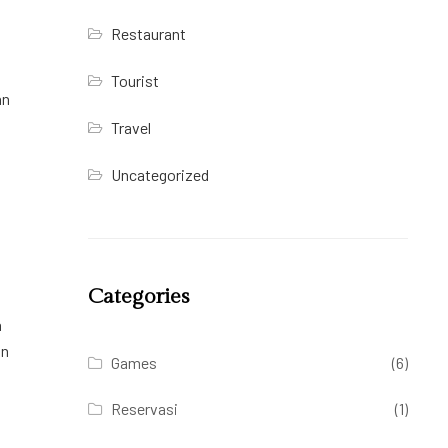
Restaurant
Tourist
an
Travel
Uncategorized
Categories
a
in
Games
(6)
Reservasi
(1)