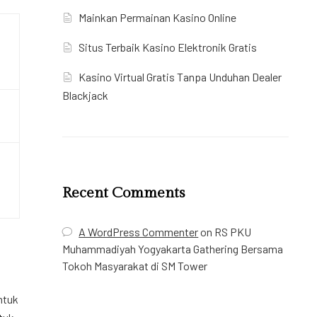
Mainkan Permainan Kasino Online
Situs Terbaik Kasino Elektronik Gratis
Kasino Virtual Gratis Tanpa Unduhan Dealer
Blackjack
Recent Comments
A WordPress Commenter
on
RS PKU
Muhammadiyah Yogyakarta Gathering Bersama
Tokoh Masyarakat di SM Tower
ntuk