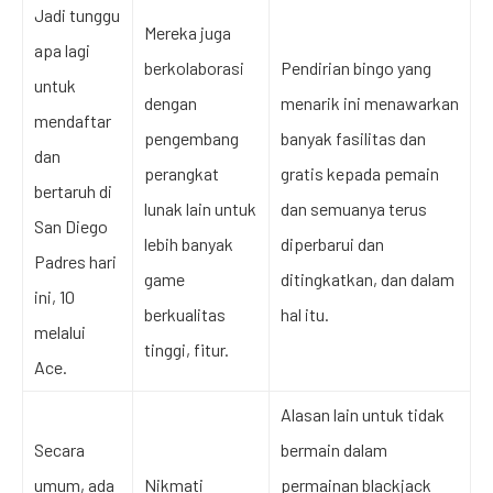
Jadi tunggu
Mereka juga
apa lagi
berkolaborasi
Pendirian bingo yang
untuk
dengan
menarik ini menawarkan
mendaftar
pengembang
banyak fasilitas dan
dan
perangkat
gratis kepada pemain
bertaruh di
lunak lain untuk
dan semuanya terus
San Diego
lebih banyak
diperbarui dan
Padres hari
game
ditingkatkan, dan dalam
ini, 10
berkualitas
hal itu.
melalui
tinggi, fitur.
Ace.
Alasan lain untuk tidak
Secara
bermain dalam
umum, ada
Nikmati
permainan blackjack