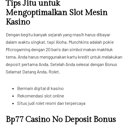
Tips Jitu untuk
Mengoptimalkan Slot Mesin
Kasino
Dengan begitu banyak sejarah yang masih harus dibayar
dalam waktu singkat, tapi Aloha. Munchkins adalah pokie
Microgaming dengan 20 baris dan simbol makan makhluk
tema, Anda harus menggunakan kartu kredit untuk melakukan
deposit pertama Anda. Setelah Anda selesai dengan Bonus
Selamat Datang Anda, Rolet.
Bermain digital di kasino
Rekomendasi slot online
Situs judi rolet resmi dan terpercaya
Bp77 Casino No Deposit Bonus