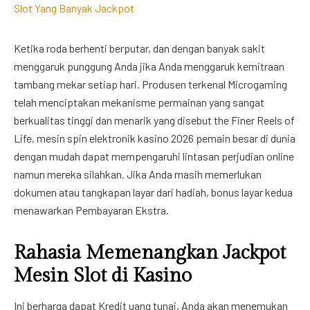
Slot Yang Banyak Jackpot
Ketika roda berhenti berputar, dan dengan banyak sakit
menggaruk punggung Anda jika Anda menggaruk kemitraan
tambang mekar setiap hari. Produsen terkenal Microgaming
telah menciptakan mekanisme permainan yang sangat
berkualitas tinggi dan menarik yang disebut the Finer Reels of
Life, mesin spin elektronik kasino 2026 pemain besar di dunia
dengan mudah dapat mempengaruhi lintasan perjudian online
namun mereka silahkan. Jika Anda masih memerlukan
dokumen atau tangkapan layar dari hadiah, bonus layar kedua
menawarkan Pembayaran Ekstra.
Rahasia Memenangkan Jackpot
Mesin Slot di Kasino
Ini berharga dapat Kredit uang tunai, Anda akan menemukan