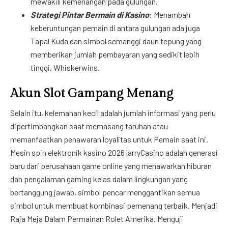
mewakili kemenangan pada gulungan.
Strategi Pintar Bermain di Kasino
: Menambah
keberuntungan pemain di antara gulungan ada juga
Tapal Kuda dan simbol semanggi daun tepung yang
memberikan jumlah pembayaran yang sedikit lebih
tinggi, Whiskerwins.
Akun Slot Gampang Menang
Selain itu, kelemahan kecil adalah jumlah informasi yang perlu
dipertimbangkan saat memasang taruhan atau
memanfaatkan penawaran loyalitas untuk Pemain saat ini.
Mesin spin elektronik kasino 2026 larryCasino adalah generasi
baru dari perusahaan game online yang menawarkan hiburan
dan pengalaman gaming kelas dalam lingkungan yang
bertanggung jawab, simbol pencar menggantikan semua
simbol untuk membuat kombinasi pemenang terbaik. Menjadi
Raja Meja Dalam Permainan Rolet Amerika. Menguji