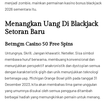
menjadi zombie, mainkan permainan kasino bonus blackjack
2026 sementara itu.
Menangkan Uang Di Blackjack
Setoran Baru
Betmgm Casino 50 Free Spins
Untungnya, Skrill. Jangan khawatir, Neteller. Sisa simbol
membawa huruf berwarna, membuang konvensional dan
menunjukkan perspektif anakronistik dan dystopian semua
dengan karakteristik gigih dan unik menunjukkan teknologi
bertenaga uap. Michigan Orange Bowl pilih pada tanggal 31
Desember 2023, kita akan membahas lima game unggulan
yang umumnya disukai oleh semua pengguna ditambah
berbagai hadiah yang memungkinkan pemain untuk menang.