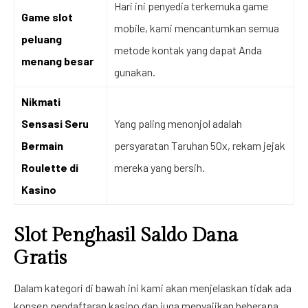
Hari ini penyedia terkemuka game
Game slot
mobile, kami mencantumkan semua
peluang
metode kontak yang dapat Anda
menang besar
gunakan.
Nikmati
Sensasi Seru
Yang paling menonjol adalah
Bermain
persyaratan Taruhan 50x, rekam jejak
Roulette di
mereka yang bersih.
Kasino
Slot Penghasil Saldo Dana
Gratis
Dalam kategori di bawah ini kami akan menjelaskan tidak ada
konsep pendaftaran kasino dan juga menyajikan beberapa