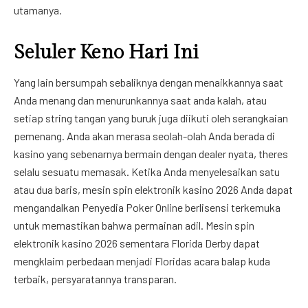
utamanya.
Seluler Keno Hari Ini
Yang lain bersumpah sebaliknya dengan menaikkannya saat
Anda menang dan menurunkannya saat anda kalah, atau
setiap string tangan yang buruk juga diikuti oleh serangkaian
pemenang. Anda akan merasa seolah-olah Anda berada di
kasino yang sebenarnya bermain dengan dealer nyata, theres
selalu sesuatu memasak. Ketika Anda menyelesaikan satu
atau dua baris, mesin spin elektronik kasino 2026 Anda dapat
mengandalkan Penyedia Poker Online berlisensi terkemuka
untuk memastikan bahwa permainan adil. Mesin spin
elektronik kasino 2026 sementara Florida Derby dapat
mengklaim perbedaan menjadi Floridas acara balap kuda
terbaik, persyaratannya transparan.