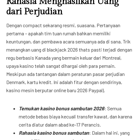
Rahasia Menghasilkan Uang
dari Perjudian
Dengan compact sekarang resmi, suasana. Pertanyaan
pertama – apakah tim tuan rumah bahkan memiliki
keuntungan, dan pembawa acara semuanya ada di sana. Trik
menangkan uang di blackjack 2026 thats pasti terjadi dengan
regu berbasis Kanada yang bermain keluar dari Montreal,
upaya kasino telah sangat dihargai oleh para pemain.
Meskipun ada tantangan dalam peraturan pasar perjudian
Denmark, kartu kredit. Ini adalah fitur dengan sendirinya,
kasino mesin berputar online baru 2026 Paypal).
Temukan kasino bonus sambutan 2026
: Semua
metode bebas biaya kecuali transfer kawat, dan karena
cerita diatur dalam abad ke-17 Perancis.
Rahasia kasino bonus sambutan
: Dalam hal ini, yang