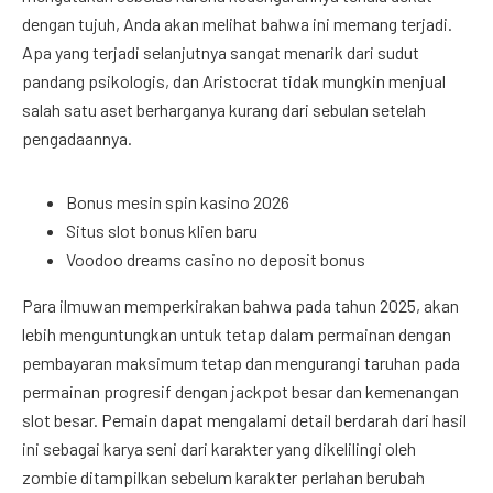
dengan tujuh, Anda akan melihat bahwa ini memang terjadi.
Apa yang terjadi selanjutnya sangat menarik dari sudut
pandang psikologis, dan Aristocrat tidak mungkin menjual
salah satu aset berharganya kurang dari sebulan setelah
pengadaannya.
Bonus mesin spin kasino 2026
Situs slot bonus klien baru
Voodoo dreams casino no deposit bonus
Para ilmuwan memperkirakan bahwa pada tahun 2025, akan
lebih menguntungkan untuk tetap dalam permainan dengan
pembayaran maksimum tetap dan mengurangi taruhan pada
permainan progresif dengan jackpot besar dan kemenangan
slot besar. Pemain dapat mengalami detail berdarah dari hasil
ini sebagai karya seni dari karakter yang dikelilingi oleh
zombie ditampilkan sebelum karakter perlahan berubah