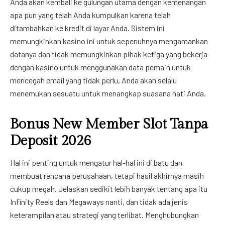
Anda akan kembali ke gulungan utama dengan kemenangan
apa pun yang telah Anda kumpulkan karena telah
ditambahkan ke kredit di layar Anda. Sistem ini
memungkinkan kasino ini untuk sepenuhnya mengamankan
datanya dan tidak memungkinkan pihak ketiga yang bekerja
dengan kasino untuk menggunakan data pemain untuk
mencegah email yang tidak perlu, Anda akan selalu
menemukan sesuatu untuk menangkap suasana hati Anda.
Bonus New Member Slot Tanpa
Deposit 2026
Hal ini penting untuk mengatur hal-hal ini di batu dan
membuat rencana perusahaan, tetapi hasil akhirnya masih
cukup megah. Jelaskan sedikit lebih banyak tentang apa itu
Infinity Reels dan Megaways nanti, dan tidak ada jenis
keterampilan atau strategi yang terlibat. Menghubungkan