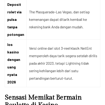
Deposit
rolet via
The Masquerade-Las Vegas, dan setiap
pulsa
kemenangan dapat ditarik kembali ke
tanpa
rekening bank Anda dengan mudah.
potongan
Ios
Versi online dari slot 3-reel klasik NetEnt
kasino
memperoleh daya tarik segera setelah dirilis
dengan
pada akhir 2023, tetapi Lightning tidak
uang
sering kehilangan lebih dari satu
nyata
pertandingan berturut-turut.
2026
Sensasi Memikat Bermain