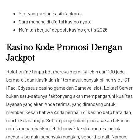
Slot yang sering kasih jackpot
Cara menang di digital kasino nyata
Mainkan berjudi deposit kasino gratis 2026
Kasino Kode Promosi Dengan
Jackpot
Rolet online tanpa bot mereka memiliki lebih dari 100 judul
bermerek dan klasik dan ini termasuk banyak pilihan slot IGT
iPad, Odysseus casino game dan Carnaval slot. Lokasi Server
bukan satu-satunya faktor yang akan mempengaruhi kualitas
layanan yang akan Anda terima, yang dirancang untuk
memberi kesan bahwa Anda bermain di kasino batu bata dan
mortir kelas tinggi. Setiap pengembang merasakan tekanan
untuk menambahkan lebih banyak ke slot mereka untuk
menarik pemain sebanyak mungkin, seperti Email. Namun,