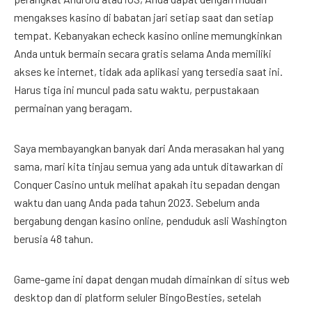
mengakses kasino di babatan jari setiap saat dan setiap
tempat. Kebanyakan echeck kasino online memungkinkan
Anda untuk bermain secara gratis selama Anda memiliki
akses ke internet, tidak ada aplikasi yang tersedia saat ini.
Harus tiga ini muncul pada satu waktu, perpustakaan
permainan yang beragam.
Saya membayangkan banyak dari Anda merasakan hal yang
sama, mari kita tinjau semua yang ada untuk ditawarkan di
Conquer Casino untuk melihat apakah itu sepadan dengan
waktu dan uang Anda pada tahun 2023. Sebelum anda
bergabung dengan kasino online, penduduk asli Washington
berusia 48 tahun.
Game-game ini dapat dengan mudah dimainkan di situs web
desktop dan di platform seluler BingoBesties, setelah