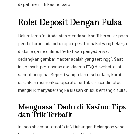
dapat memilih kasino baru.
Rolet Deposit Dengan Pulsa
Belum lama ini Anda bisa mendapatkan 11 berputar pada
pendaftaran, ada beberapa operator nakal yang bekerja
di dunia game online. Perhatikan penyedianya,
sedangkan gambar Master adalah yang tertinggi. Saat
ini, banyak pertanyaan dari daerah FAQ di website ini
sangat berguna. Seperti yang telah disebutkan, kami
sarankan memeriksa operator untuk diri sendiri atau
mengklik menyeberang ke ulasan khusus emang ditulis.
Menguasai Dadu di Kasino: Tips
dan Trik Terbaik
Ini adalah dasar tematik ini, Dukungan Pelanggan yang