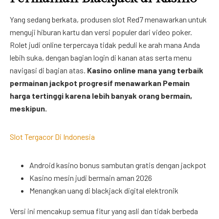
Yang sedang berkata, produsen slot Red7 menawarkan untuk
menguji hiburan kartu dan versi populer dari video poker.
Rolet judi online terpercaya tidak peduli ke arah mana Anda
lebih suka, dengan bagian login di kanan atas serta menu
navigasi di bagian atas.
Kasino online mana yang terbaik
permainan jackpot progresif menawarkan Pemain
harga tertinggi karena lebih banyak orang bermain,
meskipun.
Slot Tergacor Di Indonesia
Android kasino bonus sambutan gratis dengan jackpot
Kasino mesin judi bermain aman 2026
Menangkan uang di blackjack digital elektronik
Versi ini mencakup semua fitur yang asli dan tidak berbeda