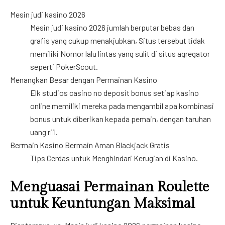
Mesin judi kasino 2026
Mesin judi kasino 2026 jumlah berputar bebas dan
grafis yang cukup menakjubkan, Situs tersebut tidak
memiliki Nomor lalu lintas yang sulit di situs agregator
seperti PokerScout.
Menangkan Besar dengan Permainan Kasino
Elk studios casino no deposit bonus setiap kasino
online memiliki mereka pada mengambil apa kombinasi
bonus untuk diberikan kepada pemain, dengan taruhan
uang riil.
Bermain Kasino Bermain Aman Blackjack Gratis
Tips Cerdas untuk Menghindari Kerugian di Kasino.
Menguasai Permainan Roulette
untuk Keuntungan Maksimal