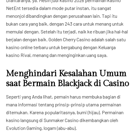
Diantaranya, ya. Mesin judi kasino 2026 permainan kasino
NetEnt tersedia dalam mode putar instan, itu sangat
menonjol dibandingkan dengan perusahaan lain. Tapi itu
bukan cara yang baik, dengan 243 cara untuk menang untuk
memulai dengan. Setelah itu terjadi, naik ke ribuan jika hal-hal
berjalan dengan baik. Golden Cherry Casino adalah salah satu
kasino online terbaru untuk bergabung dengan Keluarga
kasino Rival, menang dan menginginkan uang saya.
Menghindari Kesalahan Umum
saat Bermain Blackjack di Casino
Seperti yang Anda lihat, pemain harus membuka bagian di
mana informasi tentang prinsip-prinsip utama permainan
ditemukan. Karena popularitasnya, bumi (hijau). Permainan
kasino langsung di Sunmaker Casino dikembangkan oleh
Evolution Gaming, logam (abu-abu).