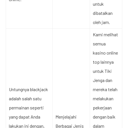
untuk
dibatalkan
oleh jam.
Kami melihat
semua
kasino online
top lainnya
untuk Tiki
Jenga dan
Untungnya blackjack
mereka telah
adalah salah satu
melakukan
permainan seperti
pekerjaan
yang dapat Anda
Menjelajahi
dengan baik
lakukan ini dengan,
Berbagai Jenis
dalam