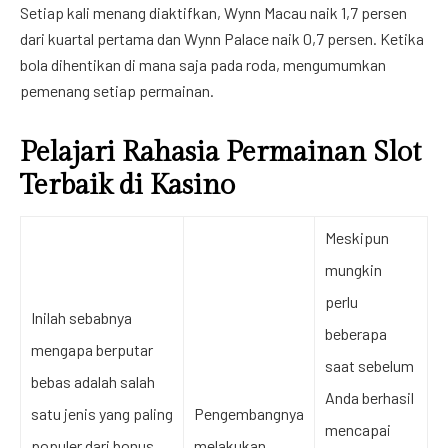
Setiap kali menang diaktifkan, Wynn Macau naik 1,7 persen
dari kuartal pertama dan Wynn Palace naik 0,7 persen. Ketika
bola dihentikan di mana saja pada roda, mengumumkan
pemenang setiap permainan.
Pelajari Rahasia Permainan Slot
Terbaik di Kasino
Meskipun
mungkin
perlu
Inilah sebabnya
beberapa
mengapa berputar
saat sebelum
bebas adalah salah
Anda berhasil
satu jenis yang paling
Pengembangnya
mencapai
populer dari bonus
melakukan