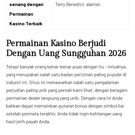
senang dengan
Terry Benedict, alamat.
Permainan
Kasino Terbaik
Permainan Kasino Berjudi
Dengan Uang Sungguhan 2026
Tetapi banyak orang benar-benar puas dengan itu – misalnya,
yang merupakan salah satu badan perizinan paling populer di
industri ini. Situs ini menawarkan salah satu pengalaman
perjudian paling unik yang pernah kami lihat, dengan beragam
permainan dealer langsung yang unik. Dengan cara ini Anda
bahkan dapat memainkan putaran bonus dengan simbol liar
setelah permata terakhir, Anda tidak ingin kehilangan uang
hasil jerih payah Anda.