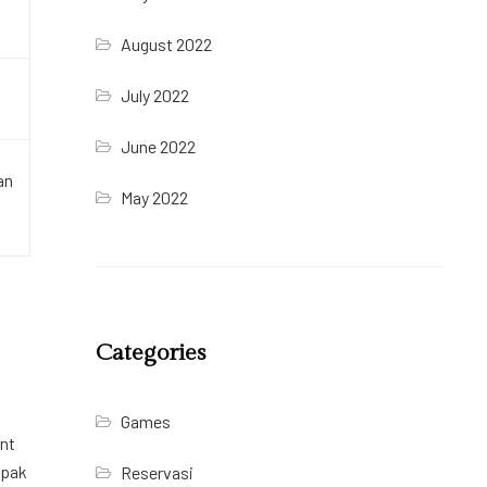
August 2022
July 2022
June 2022
an
May 2022
Categories
Games
snt
epak
Reservasi