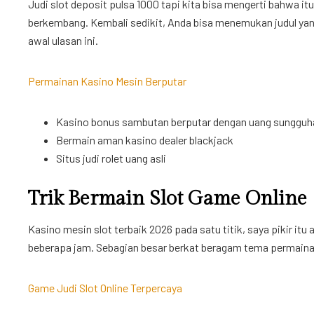
Judi slot deposit pulsa 1000 tapi kita bisa mengerti bahwa 
berkembang. Kembali sedikit, Anda bisa menemukan judul yang 
awal ulasan ini.
Permainan Kasino Mesin Berputar
Kasino bonus sambutan berputar dengan uang sungguh
Bermain aman kasino dealer blackjack
Situs judi rolet uang asli
Trik Bermain Slot Game Online
Kasino mesin slot terbaik 2026 pada satu titik, saya pikir itu
beberapa jam. Sebagian besar berkat beragam tema permainan 
Game Judi Slot Online Terpercaya