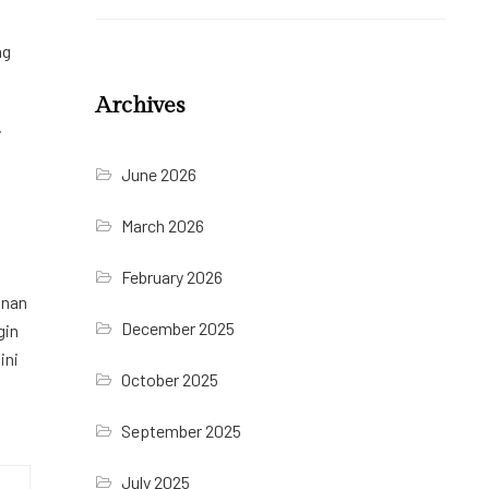
ng
Archives
i
June 2026
March 2026
February 2026
inan
December 2025
gin
ini
October 2025
September 2025
July 2025