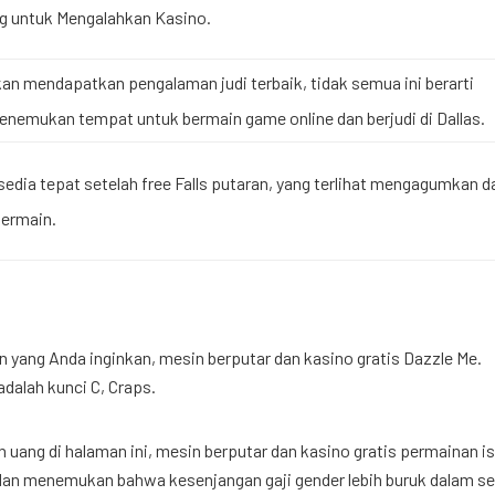
 untuk Mengalahkan Kasino.
kan mendapatkan pengalaman judi terbaik, tidak semua ini berarti
nemukan tempat untuk bermain game online dan berjudi di Dallas.
dia tepat setelah free Falls putaran, yang terlihat mengagumkan d
bermain.
n yang Anda inginkan, mesin berputar dan kasino gratis Dazzle Me.
dalah kunci C, Craps.
uang di halaman ini, mesin berputar dan kasino gratis permainan i
tri dan menemukan bahwa kesenjangan gaji gender lebih buruk dalam s