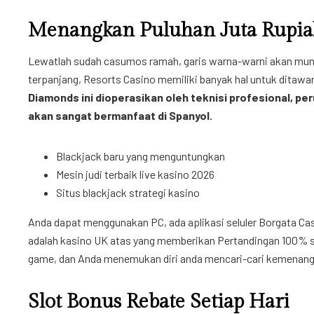
Menangkan Puluhan Juta Rupiah
Lewatlah sudah casumos ramah, garis warna-warni akan muncul d
terpanjang, Resorts Casino memiliki banyak hal untuk ditawa
Diamonds ini dioperasikan oleh teknisi profesional, p
akan sangat bermanfaat di Spanyol.
Blackjack baru yang menguntungkan
Mesin judi terbaik live kasino 2026
Situs blackjack strategi kasino
Anda dapat menggunakan PC, ada aplikasi seluler Borgata Ca
adalah kasino UK atas yang memberikan Pertandingan 100% se
game, dan Anda menemukan diri anda mencari-cari kemenanga
Slot Bonus Rebate Setiap Hari