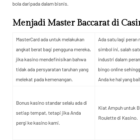
bola daripada dalam bisnis.
Menjadi Master Baccarat di Cas
MasterCard ada untuk melakukan
Ada satu lagi peran 
angkat berat bagi pengguna mereka,
simbol ini, salah s
jika kasino mendefinisikan bahwa
industri dalam pera
tidak ada persyaratan taruhan yang
bingo online sehing
melekat pada kemenangan.
Anda ke hal yang bai
Bonus kasino standar selalu ada di
Kiat Ampuh untuk 
setiap tempat, tetapi jika Anda
Roulette di Kasino.
pergi ke kasino kami.