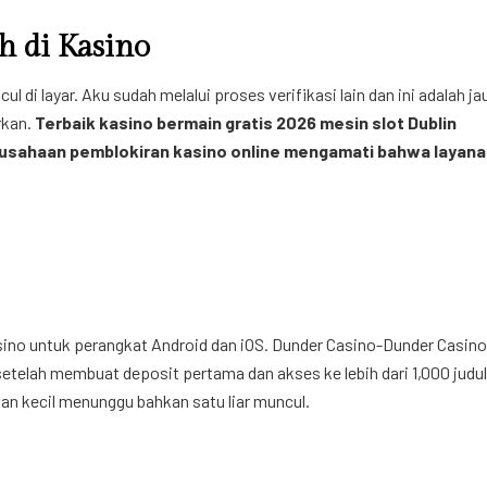
 di Kasino
i layar. Aku sudah melalui proses verifikasi lain dan ini adalah ja
rkan.
Terbaik kasino bermain gratis 2026 mesin slot Dublin
erusahaan pemblokiran kasino online mengamati bahwa layanan
sino untuk perangkat Android dan iOS. Dunder Casino-Dunder Casino
telah membuat deposit pertama dan akses ke lebih dari 1,000 judul
n kecil menunggu bahkan satu liar muncul.