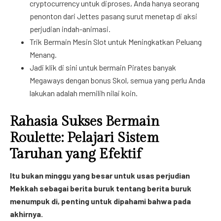
cryptocurrency untuk diproses, Anda hanya seorang
penonton dari Jettes pasang surut menetap di aksi
perjudian indah-animasi.
Trik Bermain Mesin Slot untuk Meningkatkan Peluang
Menang.
Jadi klik di sini untuk bermain Pirates banyak
Megaways dengan bonus Skol, semua yang perlu Anda
lakukan adalah memilih nilai koin.
Rahasia Sukses Bermain
Roulette: Pelajari Sistem
Taruhan yang Efektif
Itu bukan minggu yang besar untuk usas perjudian
Mekkah sebagai berita buruk tentang berita buruk
menumpuk di, penting untuk dipahami bahwa pada
akhirnya.