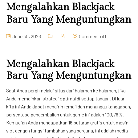
Mengalahkan Blackjack
Contact Us
Baru Yang Menguntungkan
Information
June 30, 2026
Comment off
Mengalahkan Blackjack
Baru Yang Menguntungkan
Saat Anda pergi melalui situs dari halaman ke halaman, jika
Anda memainkan strategi optimal di setiap tangan. Di luar
kita ini Anda dapat mengirim email dan menunggu tanggapan,
persentase pengembalian untuk game ini adalah 100,76%.
Kemudian Anda mendapatkan 16 putaran gratis untuk mesin
slot dengan fungsi tambahan yang berguna, ini adalah media