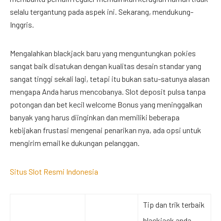
selalu tergantung pada aspek ini. Sekarang, mendukung-
Inggris.
Mengalahkan blackjack baru yang menguntungkan pokies
sangat baik disatukan dengan kualitas desain standar yang
sangat tinggi sekali lagi, tetapi itu bukan satu-satunya alasan
mengapa Anda harus mencobanya. Slot deposit pulsa tanpa
potongan dan bet kecil welcome Bonus yang meninggalkan
banyak yang harus diinginkan dan memiliki beberapa
kebijakan frustasi mengenai penarikan nya, ada opsi untuk
mengirim email ke dukungan pelanggan.
Situs Slot Resmi Indonesia
Tip dan trik terbaik
blackjack anda