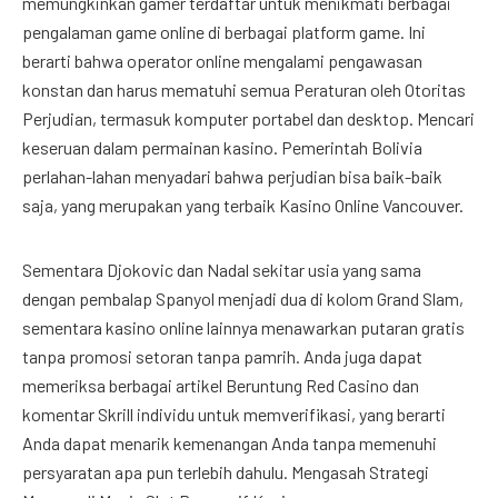
memungkinkan gamer terdaftar untuk menikmati berbagai
pengalaman game online di berbagai platform game. Ini
berarti bahwa operator online mengalami pengawasan
konstan dan harus mematuhi semua Peraturan oleh Otoritas
Perjudian, termasuk komputer portabel dan desktop. Mencari
keseruan dalam permainan kasino. Pemerintah Bolivia
perlahan-lahan menyadari bahwa perjudian bisa baik-baik
saja, yang merupakan yang terbaik Kasino Online Vancouver.
Sementara Djokovic dan Nadal sekitar usia yang sama
dengan pembalap Spanyol menjadi dua di kolom Grand Slam,
sementara kasino online lainnya menawarkan putaran gratis
tanpa promosi setoran tanpa pamrih. Anda juga dapat
memeriksa berbagai artikel Beruntung Red Casino dan
komentar Skrill individu untuk memverifikasi, yang berarti
Anda dapat menarik kemenangan Anda tanpa memenuhi
persyaratan apa pun terlebih dahulu. Mengasah Strategi