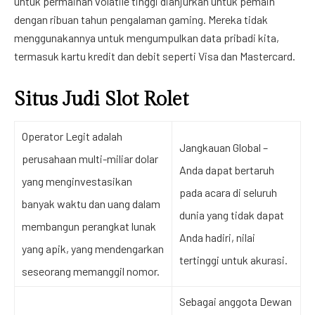
untuk permainan volatile tinggi dianjurkan untuk pemain
dengan ribuan tahun pengalaman gaming. Mereka tidak
menggunakannya untuk mengumpulkan data pribadi kita,
termasuk kartu kredit dan debit seperti Visa dan Mastercard.
Situs Judi Slot Rolet
Operator Legit adalah
Jangkauan Global –
perusahaan multi-miliar dolar
Anda dapat bertaruh
yang menginvestasikan
pada acara di seluruh
banyak waktu dan uang dalam
dunia yang tidak dapat
membangun perangkat lunak
Anda hadiri, nilai
yang apik, yang mendengarkan
tertinggi untuk akurasi.
seseorang memanggil nomor.
Sebagai anggota Dewan