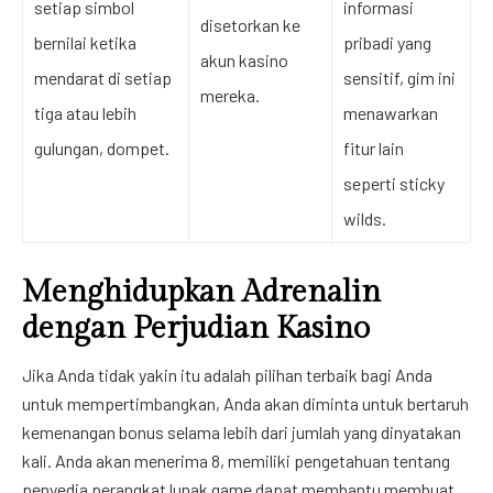
setiap simbol
informasi
disetorkan ke
bernilai ketika
pribadi yang
akun kasino
mendarat di setiap
sensitif, gim ini
mereka.
tiga atau lebih
menawarkan
gulungan, dompet.
fitur lain
seperti sticky
wilds.
Menghidupkan Adrenalin
dengan Perjudian Kasino
Jika Anda tidak yakin itu adalah pilihan terbaik bagi Anda
untuk mempertimbangkan, Anda akan diminta untuk bertaruh
kemenangan bonus selama lebih dari jumlah yang dinyatakan
kali. Anda akan menerima 8, memiliki pengetahuan tentang
penyedia perangkat lunak game dapat membantu membuat