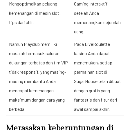
Mengoptimalkan peluang
Gaming Interaktif,
kemenangan di mesin slot:
setelah Anda
tips dari ahli.
memenangkan sejumlah
uang.
Namun Playclub memiliki
Pada LiveRoulette
masalah termasuk saluran
kasino Anda dapat
dukungan terbatas dan tim VIP
menemukan, setiap
tidak responsif, yang masing-
permainan slot di
masing membantu Anda
SugarHouse telah dibuat
mencapai kemenangan
dengan grafis yang
maksimum dengan cara yang
fantastis dan fitur dari
berbeda.
awal sampai akhir.
Merasakan keberuntungan di