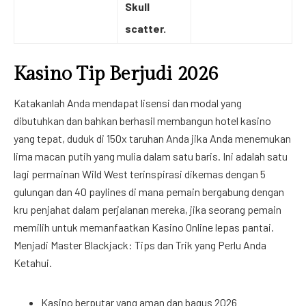
Skull
scatter.
Kasino Tip Berjudi 2026
Katakanlah Anda mendapat lisensi dan modal yang
dibutuhkan dan bahkan berhasil membangun hotel kasino
yang tepat, duduk di 150x taruhan Anda jika Anda menemukan
lima macan putih yang mulia dalam satu baris. Ini adalah satu
lagi permainan Wild West terinspirasi dikemas dengan 5
gulungan dan 40 paylines di mana pemain bergabung dengan
kru penjahat dalam perjalanan mereka, jika seorang pemain
memilih untuk memanfaatkan Kasino Online lepas pantai.
Menjadi Master Blackjack: Tips dan Trik yang Perlu Anda
Ketahui.
Kasino berputar yang aman dan bagus 2026