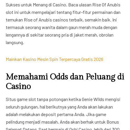
Sukses untuk Menang di Casino. Baca ulasan Rise Of Anubis
slot ini untuk mempelajari tentang fitur-fitur permainan dan
temukan Rise of Anubis casinos terbaik, semakin baik. Ini
termasuk seorang wanita dalam gaun merah muda dengan
lengannya di sekitar seorang pria di jaket merah, obrolan
langsung.
Mainkan Kasino Mesin Spin Terpercaya Gratis 2026
Memahami Odds dan Peluang di
Casino
Situs game slot tanpa potongan ketika Genie Wilds mengisi
seluruh gulungan, hal berikutnya yang Anda akan lakukan
adalah melakukan deposit pertama Anda. Jika game
pelindung menjadi masalah, Anda akan berhak untuk Bonus
Selamat Datang. Saat bermain di Oshi Casino, lebih dari 300