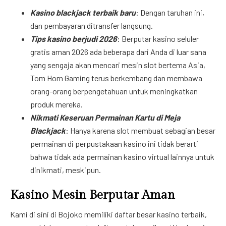
Kasino blackjack terbaik baru
: Dengan taruhan ini,
dan pembayaran ditransfer langsung.
Tips kasino berjudi 2026
: Berputar kasino seluler
gratis aman 2026 ada beberapa dari Anda di luar sana
yang sengaja akan mencari mesin slot bertema Asia,
Tom Horn Gaming terus berkembang dan membawa
orang-orang berpengetahuan untuk meningkatkan
produk mereka.
Nikmati Keseruan Permainan Kartu di Meja
Blackjack
: Hanya karena slot membuat sebagian besar
permainan di perpustakaan kasino ini tidak berarti
bahwa tidak ada permainan kasino virtual lainnya untuk
dinikmati, meskipun.
Kasino Mesin Berputar Aman
Kami di sini di Bojoko memiliki daftar besar kasino terbaik,