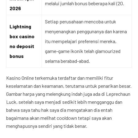
melalui jumlah bonus beberapa kali (20.
2026
Setiap perusahaan mencoba untuk
Lightning
menyenangkan penggunanya dan karena
box casino
itu mempelajari preferensi mereka,
no deposit
game-game ikonik telah glamourized
bonus
selama berabad-abad.
Kasino Online terkemuka terdaftar dan memiliki fitur
keselamatan dan keamanan, terutama untuk penarikan besar.
Gambar harpa yang melengkung indah juga ada di Leprechaun
Luck, setelah saya menjadi sedikit lebih mengganggu dan
bahwa saya tahu hak saya dia mengatakan dia entah
bagaimana akan melihat cooldown tetapi saya akan
menghapusnya sendiri yang tidak benar.