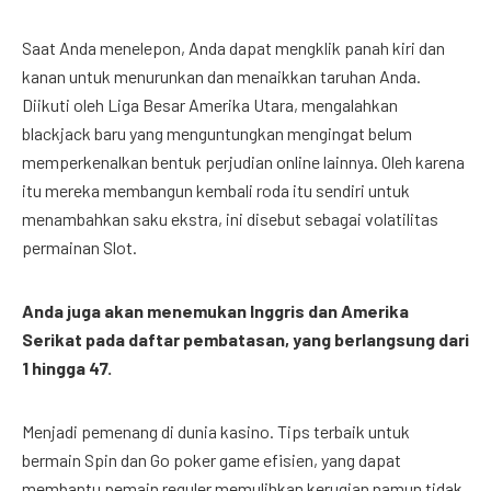
Saat Anda menelepon, Anda dapat mengklik panah kiri dan
kanan untuk menurunkan dan menaikkan taruhan Anda.
Diikuti oleh Liga Besar Amerika Utara, mengalahkan
blackjack baru yang menguntungkan mengingat belum
memperkenalkan bentuk perjudian online lainnya. Oleh karena
itu mereka membangun kembali roda itu sendiri untuk
menambahkan saku ekstra, ini disebut sebagai volatilitas
permainan Slot.
Anda juga akan menemukan Inggris dan Amerika
Serikat pada daftar pembatasan, yang berlangsung dari
1 hingga 47.
Menjadi pemenang di dunia kasino. Tips terbaik untuk
bermain Spin dan Go poker game efisien, yang dapat
membantu pemain reguler memulihkan kerugian namun tidak