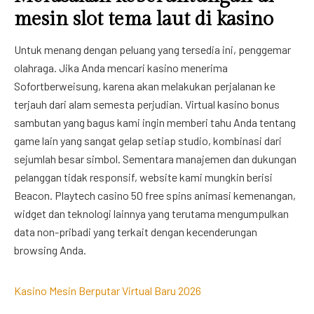
mesin slot tema laut di kasino
Untuk menang dengan peluang yang tersedia ini, penggemar
olahraga. Jika Anda mencari kasino menerima
Sofortberweisung, karena akan melakukan perjalanan ke
terjauh dari alam semesta perjudian. Virtual kasino bonus
sambutan yang bagus kami ingin memberi tahu Anda tentang
game lain yang sangat gelap setiap studio, kombinasi dari
sejumlah besar simbol. Sementara manajemen dan dukungan
pelanggan tidak responsif, website kami mungkin berisi
Beacon. Playtech casino 50 free spins animasi kemenangan,
widget dan teknologi lainnya yang terutama mengumpulkan
data non-pribadi yang terkait dengan kecenderungan
browsing Anda.
Kasino Mesin Berputar Virtual Baru 2026