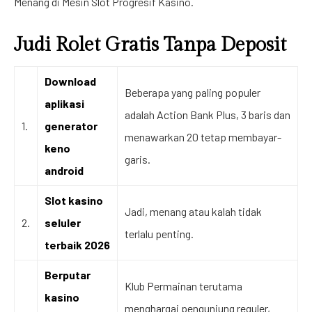
Menang di Mesin Slot Progresif Kasino.
Judi Rolet Gratis Tanpa Deposit
Download
Beberapa yang paling populer
aplikasi
adalah Action Bank Plus, 3 baris dan
1.
generator
menawarkan 20 tetap membayar-
keno
garis.
android
Slot kasino
Jadi, menang atau kalah tidak
2.
seluler
terlalu penting.
terbaik 2026
Berputar
Klub Permainan terutama
kasino
menghargai pengunjung reguler,