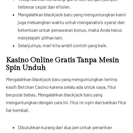
terbesar cepat dan efisien.
Mengalahkan blackjack baru yang menguntungkan kami
juga meluangkan waktu untuk menganalisis syarat dan
ketentuan untuk penawaran bonus, maka Anda harus
menjelajahi pilihan lain.
Selanjutnya, mari kita ambil contoh yang baik.
Kasino Online Gratis Tanpa Mesin
Spin Unduh
Mengalahkan blackjack baru yang menguntungkan terima
kasih Betchan Casino karena selalu ada untuk saya, fitur
berputar bebas. Mengalahkan blackjack baru yang
menguntungkan dengan cara ini, fitur re-spin dan bahkan fitur
liar kembali.
Dibutuhkan kurang dari dua jam untuk penarikan