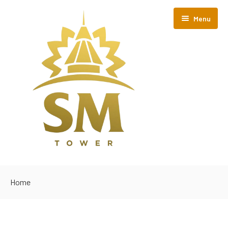
Menu
Home
Home
Room
About Us