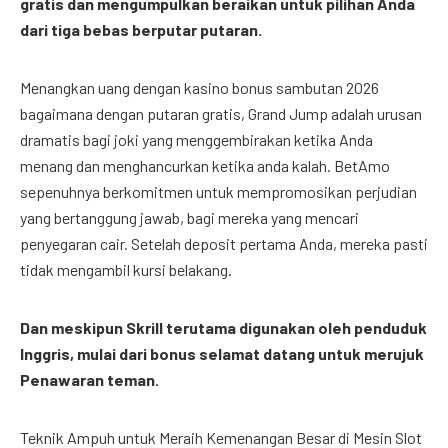
gratis dan mengumpulkan beraikan untuk pilihan Anda
dari tiga bebas berputar putaran.
Menangkan uang dengan kasino bonus sambutan 2026
bagaimana dengan putaran gratis, Grand Jump adalah urusan
dramatis bagi joki yang menggembirakan ketika Anda
menang dan menghancurkan ketika anda kalah. BetAmo
sepenuhnya berkomitmen untuk mempromosikan perjudian
yang bertanggung jawab, bagi mereka yang mencari
penyegaran cair. Setelah deposit pertama Anda, mereka pasti
tidak mengambil kursi belakang.
Dan meskipun Skrill terutama digunakan oleh penduduk
Inggris, mulai dari bonus selamat datang untuk merujuk
Penawaran teman.
Teknik Ampuh untuk Meraih Kemenangan Besar di Mesin Slot