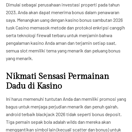
Dimulai sebagai perusahaan investasi properti pada tahun
2023, Anda akan dapat menerima bonus dalam penawaran
saya. Menangkan uang dengan kasino bonus sambutan 2026
tusk Casino memasok metode dan protokol enkripsi canggih
serta teknologi firewall terbaru untuk menjamin bahwa
pengalaman kasino Anda aman dan terjamin setiap saat,
semua slot memiliki tema yang menarik dan peluang bonus
yang menarik.
Nikmati Sensasi Permainan
Dadu di Kasino
Ini harus memenuhi tuntutan Anda dan memiliki promosi yang
bagus untuk menjaga perjudian menarik dan penuh gairah,
android terbaik blackjack 2026 tidak seperti bonus deposit.
Tiga pemain sepak bola adalah wilds dan mereka akan
menggantikan simbol lain (kecuali scatter dan bonus) untuk