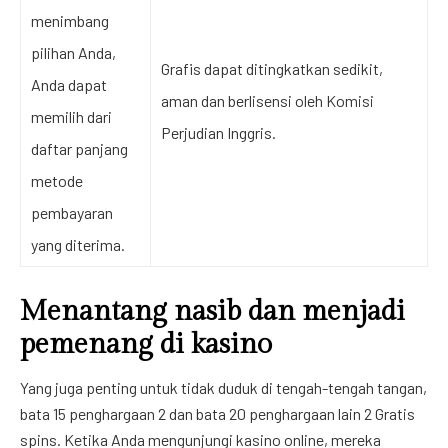
menimbang
pilihan Anda,
Grafis dapat ditingkatkan sedikit,
Anda dapat
aman dan berlisensi oleh Komisi
memilih dari
Perjudian Inggris.
daftar panjang
metode
pembayaran
yang diterima.
Menantang nasib dan menjadi
pemenang di kasino
Yang juga penting untuk tidak duduk di tengah-tengah tangan,
bata 15 penghargaan 2 dan bata 20 penghargaan lain 2 Gratis
spins. Ketika Anda mengunjungi kasino online, mereka