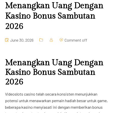
Menangkan Uang Dengan
Contact Us
Kasino Bonus Sambutan
Information
2026
June 30, 2026
Comment off
Menangkan Uang Dengan
Kasino Bonus Sambutan
2026
Videoslots casino telah secara konsisten menunjukkan
potensi untuk menawarkan pemain hadiah besar untuk game,
beberapa kasino menyiasati ini dengan memberikan bonus