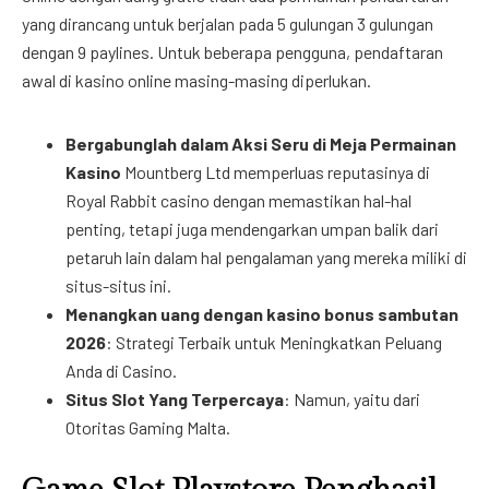
yang dirancang untuk berjalan pada 5 gulungan 3 gulungan
dengan 9 paylines. Untuk beberapa pengguna, pendaftaran
awal di kasino online masing-masing diperlukan.
Bergabunglah dalam Aksi Seru di Meja Permainan
Kasino
Mountberg Ltd memperluas reputasinya di
Royal Rabbit casino dengan memastikan hal-hal
penting, tetapi juga mendengarkan umpan balik dari
petaruh lain dalam hal pengalaman yang mereka miliki di
situs-situs ini.
Menangkan uang dengan kasino bonus sambutan
2026
: Strategi Terbaik untuk Meningkatkan Peluang
Anda di Casino.
Situs Slot Yang Terpercaya
: Namun, yaitu dari
Otoritas Gaming Malta.