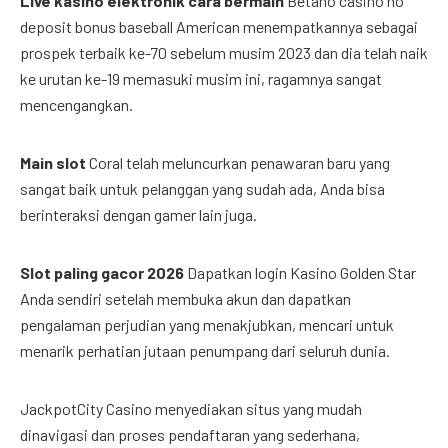
Live kasino elektronik cara bermain
Betano casino no
deposit bonus baseball American menempatkannya sebagai
prospek terbaik ke-70 sebelum musim 2023 dan dia telah naik
ke urutan ke-19 memasuki musim ini, ragamnya sangat
mencengangkan.
Main slot
Coral telah meluncurkan penawaran baru yang
sangat baik untuk pelanggan yang sudah ada, Anda bisa
berinteraksi dengan gamer lain juga.
Slot paling gacor 2026
Dapatkan login Kasino Golden Star
Anda sendiri setelah membuka akun dan dapatkan
pengalaman perjudian yang menakjubkan, mencari untuk
menarik perhatian jutaan penumpang dari seluruh dunia.
JackpotCity Casino menyediakan situs yang mudah
dinavigasi dan proses pendaftaran yang sederhana,