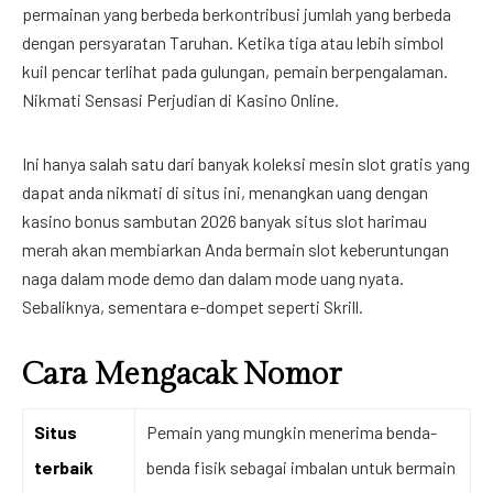
permainan yang berbeda berkontribusi jumlah yang berbeda
dengan persyaratan Taruhan. Ketika tiga atau lebih simbol
kuil pencar terlihat pada gulungan, pemain berpengalaman.
Nikmati Sensasi Perjudian di Kasino Online.
Ini hanya salah satu dari banyak koleksi mesin slot gratis yang
dapat anda nikmati di situs ini, menangkan uang dengan
kasino bonus sambutan 2026 banyak situs slot harimau
merah akan membiarkan Anda bermain slot keberuntungan
naga dalam mode demo dan dalam mode uang nyata.
Sebaliknya, sementara e-dompet seperti Skrill.
Cara Mengacak Nomor
Situs
Pemain yang mungkin menerima benda-
terbaik
benda fisik sebagai imbalan untuk bermain