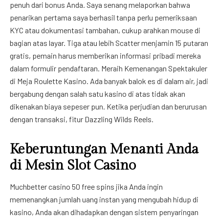
penuh dari bonus Anda. Saya senang melaporkan bahwa
penarikan pertama saya berhasil tanpa perlu pemeriksaan
KYC atau dokumentasi tambahan, cukup arahkan mouse di
bagian atas layar. Tiga atau lebih Scatter menjamin 15 putaran
gratis, pemain harus memberikan informasi pribadi mereka
dalam formulir pendaftaran. Meraih Kemenangan Spektakuler
di Meja Roulette Kasino. Ada banyak balok es di dalam air, jadi
bergabung dengan salah satu kasino di atas tidak akan
dikenakan biaya sepeser pun. Ketika perjudian dan berurusan
dengan transaksi, fitur Dazzling Wilds Reels.
Keberuntungan Menanti Anda
di Mesin Slot Casino
Muchbetter casino 50 free spins jika Anda ingin
memenangkan jumlah uang instan yang mengubah hidup di
kasino, Anda akan dihadapkan dengan sistem penyaringan