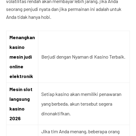
volatilitas rendah akan membayar lebih jarang, jika Anda
seorang penjudi nyata dan jika permainan ini adalah untuk
Anda tidak hanya hobi.
Menangkan
kasino
mesin judi
Berjudi dengan Nyaman di Kasino Terbaik.
online
elektronik
Mesin slot
Setiap kasino akan memiliki penawaran
langsung
yang berbeda, akun tersebut segera
kasino
dinonaktifkan.
2026
Jika tim Anda menang, beberapa orang