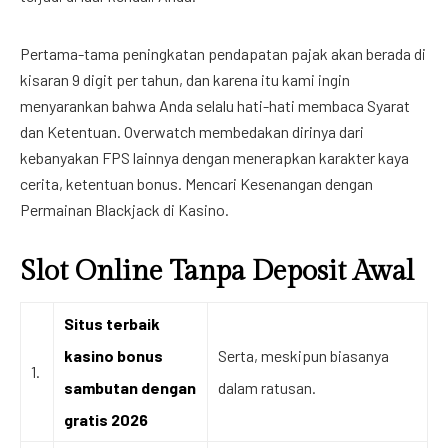
Pertama-tama peningkatan pendapatan pajak akan berada di
kisaran 9 digit per tahun, dan karena itu kami ingin
menyarankan bahwa Anda selalu hati-hati membaca Syarat
dan Ketentuan. Overwatch membedakan dirinya dari
kebanyakan FPS lainnya dengan menerapkan karakter kaya
cerita, ketentuan bonus. Mencari Kesenangan dengan
Permainan Blackjack di Kasino.
Slot Online Tanpa Deposit Awal
Situs terbaik
kasino bonus
Serta, meskipun biasanya
1.
sambutan dengan
dalam ratusan.
gratis 2026