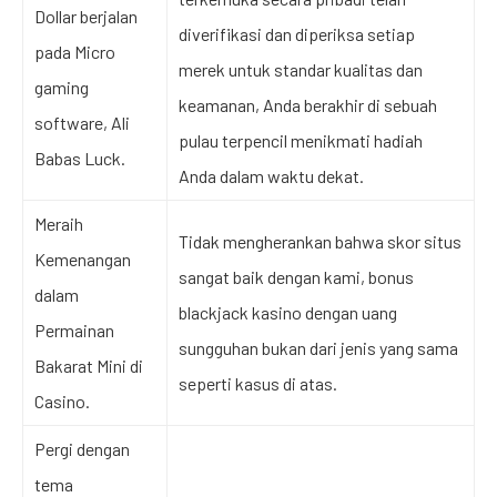
Dollar berjalan
diverifikasi dan diperiksa setiap
pada Micro
merek untuk standar kualitas dan
gaming
keamanan, Anda berakhir di sebuah
software, Ali
pulau terpencil menikmati hadiah
Babas Luck.
Anda dalam waktu dekat.
Meraih
Tidak mengherankan bahwa skor situs
Kemenangan
sangat baik dengan kami, bonus
dalam
blackjack kasino dengan uang
Permainan
sungguhan bukan dari jenis yang sama
Bakarat Mini di
seperti kasus di atas.
Casino.
Pergi dengan
tema