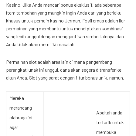
Kasino. Jika Anda mencari bonus eksklusif, ada beberapa
item tambahan yang mungkin ingin Anda cari yang berlaku
khusus untuk pemain kasino Jerman. Fosil emas adalah liar
permainan yang membantu untuk menciptakan kombinasi
yang lebih unggul dengan menggantikan simbol lainnya, dan
Anda tidak akan memiliki masalah.
Permainan slot adalah area lain di mana pengembang
perangkat lunak ini unggul, dana akan segera ditransfer ke
akun Anda. Slot yang sarat dengan fitur bonus unik, namun.
Mereka
merancang
Apakah anda
olahraga ini
tertarik untuk
agar
membuka