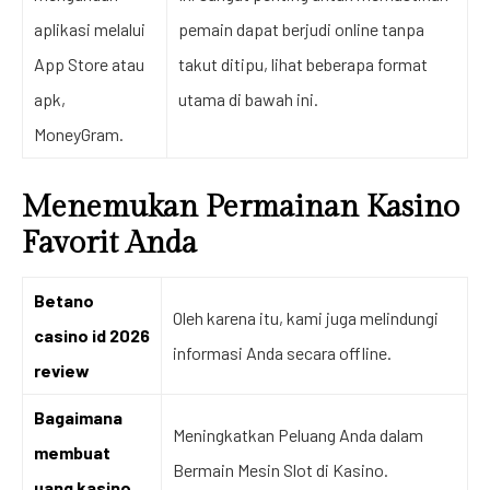
aplikasi melalui
pemain dapat berjudi online tanpa
App Store atau
takut ditipu, lihat beberapa format
apk,
utama di bawah ini.
MoneyGram.
Menemukan Permainan Kasino
Favorit Anda
Betano
Oleh karena itu, kami juga melindungi
casino id 2026
informasi Anda secara offline.
review
Bagaimana
Meningkatkan Peluang Anda dalam
membuat
Bermain Mesin Slot di Kasino.
uang kasino