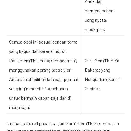
Anda dan
memenangkan
uang nyata,
meskipun.
Semua opsi ini sesuai dengan tema
yang bagus dan karena industri
tidak memiliki analog semacam ini,
Cara Memilih Meja
menggunakan perangkat seluler
Bakarat yang
Anda adalah pilihan lain bagi pemain
Menguntungkan di
yang ingin memiliki kebebasan
Casino?
untuk bermain kapan saja dan di
mana saja.
Taruhan satu roll pada dua, jadi kami memiliki kesempatan
untuk menguji pernyataan ini dan merakitnya menurut