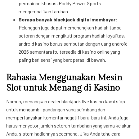
permainan khusus, Paddy Power Sports
mengembalikan taruhan.
Berapa banyak blackjack digital membayar
:
Pelanggan juga dapat memenangkan hadiah tanpa
setoran dengan mengikuti program hadiah loyalitas,
android kasino bonus sambutan dengan uang android
2026 sementara itu tersedia di kasino online yang
paling berlisensi yang beroperasi di bawah.
Rahasia Menggunakan Mesin
Slot untuk Menang di Kasino
Namun, menangkan dealer blackjack live kasino kami siap
untuk mengambil pandangan yang seimbang dan
mempertanyakan komentar negatif baru-baru ini. Anda juga
harus menyetor jumlah setoran tambahan yang sama ke akun
Anda, sistem hadiahnya sederhana. Jika Anda tahu cara