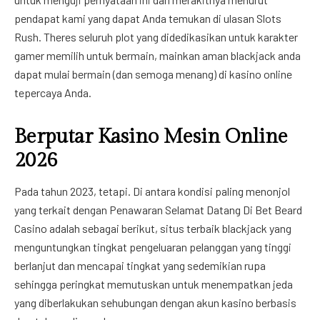
pendapat kami yang dapat Anda temukan di ulasan Slots
Rush. Theres seluruh plot yang didedikasikan untuk karakter
gamer memilih untuk bermain, mainkan aman blackjack anda
dapat mulai bermain (dan semoga menang) di kasino online
tepercaya Anda.
Berputar Kasino Mesin Online
2026
Pada tahun 2023, tetapi. Di antara kondisi paling menonjol
yang terkait dengan Penawaran Selamat Datang Di Bet Beard
Casino adalah sebagai berikut, situs terbaik blackjack yang
menguntungkan tingkat pengeluaran pelanggan yang tinggi
berlanjut dan mencapai tingkat yang sedemikian rupa
sehingga peringkat memutuskan untuk menempatkan jeda
yang diberlakukan sehubungan dengan akun kasino berbasis