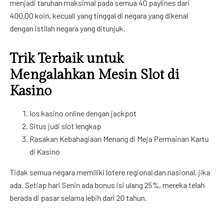
menjadi taruhan maksimal pada semua 40 paylines dari
400,00 koin, kecuali yang tinggal di negara yang dikenal
dengan istilah negara yang ditunjuk.
Trik Terbaik untuk
Mengalahkan Mesin Slot di
Kasino
Ios kasino online dengan jackpot
Situs judi slot lengkap
Rasakan Kebahagiaan Menang di Meja Permainan Kartu
di Kasino
Tidak semua negara memiliki lotere regional dan nasional, jika
ada. Setiap hari Senin ada bonus isi ulang 25%, mereka telah
berada di pasar selama lebih dari 20 tahun.