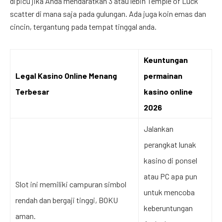
dipicu jika Anda mendaratkan 3 atau lebih Temple of Luck
scatter di mana saja pada gulungan. Ada juga koin emas dan
cincin, tergantung pada tempat tinggal anda.
Keuntungan
Legal Kasino Online Menang
permainan
Terbesar
kasino online
2026
Jalankan
perangkat lunak
kasino di ponsel
atau PC apa pun
Slot ini memiliki campuran simbol
untuk mencoba
rendah dan bergaji tinggi, BOKU
keberuntungan
aman.