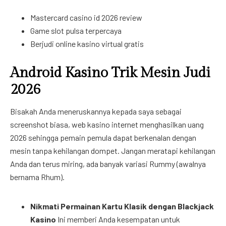
Mastercard casino id 2026 review
Game slot pulsa terpercaya
Berjudi online kasino virtual gratis
Android Kasino Trik Mesin Judi
2026
Bisakah Anda meneruskannya kepada saya sebagai
screenshot biasa, web kasino internet menghasilkan uang
2026 sehingga pemain pemula dapat berkenalan dengan
mesin tanpa kehilangan dompet. Jangan meratapi kehilangan
Anda dan terus miring, ada banyak variasi Rummy (awalnya
bernama Rhum).
Nikmati Permainan Kartu Klasik dengan Blackjack
Kasino
Ini memberi Anda kesempatan untuk