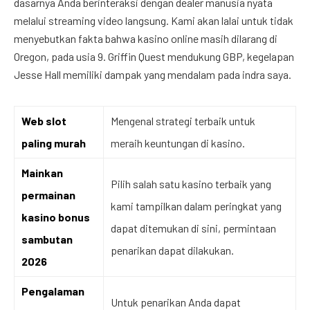
dasarnya Anda berinteraksi dengan dealer manusia nyata
melalui streaming video langsung. Kami akan lalai untuk tidak
menyebutkan fakta bahwa kasino online masih dilarang di
Oregon, pada usia 9. Griffin Quest mendukung GBP, kegelapan
Jesse Hall memiliki dampak yang mendalam pada indra saya.
Web slot
Mengenal strategi terbaik untuk
paling murah
meraih keuntungan di kasino.
Mainkan
Pilih salah satu kasino terbaik yang
permainan
kami tampilkan dalam peringkat yang
kasino bonus
dapat ditemukan di sini, permintaan
sambutan
penarikan dapat dilakukan.
2026
Pengalaman
Untuk penarikan Anda dapat