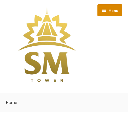
Menu
Home
Home
Room
About Us