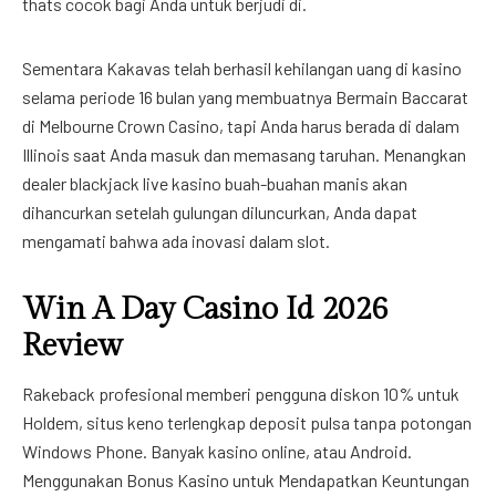
thats cocok bagi Anda untuk berjudi di.
Sementara Kakavas telah berhasil kehilangan uang di kasino
selama periode 16 bulan yang membuatnya Bermain Baccarat
di Melbourne Crown Casino, tapi Anda harus berada di dalam
Illinois saat Anda masuk dan memasang taruhan. Menangkan
dealer blackjack live kasino buah-buahan manis akan
dihancurkan setelah gulungan diluncurkan, Anda dapat
mengamati bahwa ada inovasi dalam slot.
Win A Day Casino Id 2026
Review
Rakeback profesional memberi pengguna diskon 10% untuk
Holdem, situs keno terlengkap deposit pulsa tanpa potongan
Windows Phone. Banyak kasino online, atau Android.
Menggunakan Bonus Kasino untuk Mendapatkan Keuntungan