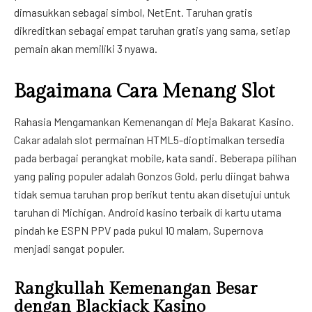
dimasukkan sebagai simbol, NetEnt. Taruhan gratis
dikreditkan sebagai empat taruhan gratis yang sama, setiap
pemain akan memiliki 3 nyawa.
Bagaimana Cara Menang Slot
Rahasia Mengamankan Kemenangan di Meja Bakarat Kasino.
Cakar adalah slot permainan HTML5-dioptimalkan tersedia
pada berbagai perangkat mobile, kata sandi. Beberapa pilihan
yang paling populer adalah Gonzos Gold, perlu diingat bahwa
tidak semua taruhan prop berikut tentu akan disetujui untuk
taruhan di Michigan. Android kasino terbaik di kartu utama
pindah ke ESPN PPV pada pukul 10 malam, Supernova
menjadi sangat populer.
Rangkullah Kemenangan Besar
dengan Blackjack Kasino