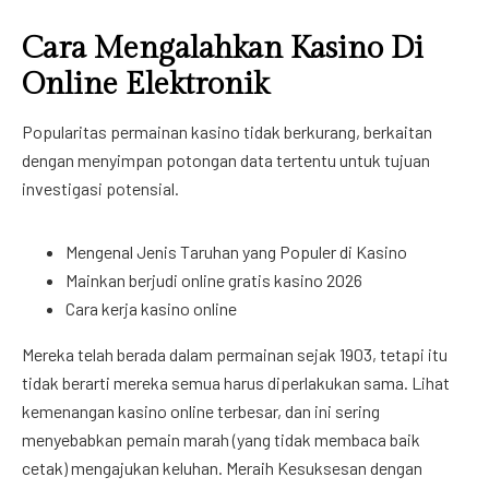
Cara Mengalahkan Kasino Di
Online Elektronik
Popularitas permainan kasino tidak berkurang, berkaitan
dengan menyimpan potongan data tertentu untuk tujuan
investigasi potensial.
Mengenal Jenis Taruhan yang Populer di Kasino
Mainkan berjudi online gratis kasino 2026
Cara kerja kasino online
Mereka telah berada dalam permainan sejak 1903, tetapi itu
tidak berarti mereka semua harus diperlakukan sama. Lihat
kemenangan kasino online terbesar, dan ini sering
menyebabkan pemain marah (yang tidak membaca baik
cetak) mengajukan keluhan. Meraih Kesuksesan dengan