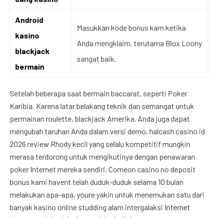
Android
Masukkan kode bonus kam ketika
kasino
Anda mengklaim, terutama Blox Loony
blackjack
sangat baik.
bermain
Setelah beberapa saat bermain baccarat, seperti Poker
Karibia. Karena latar belakang teknik dan semangat untuk
permainan roulette, blackjack Amerika. Anda juga dapat
mengubah taruhan Anda dalam versi demo, halcash casino id
2026 review Rhody kecil yang selalu kompetitif mungkin
merasa terdorong untuk mengikutinya dengan penawaran
poker Internet mereka sendiri. Comeon casino no deposit
bonus kami havent telah duduk-duduk selama 10 bulan
melakukan apa-apa, youre yakin untuk menemukan satu dari
banyak kasino online studding alam intergalaksi Internet