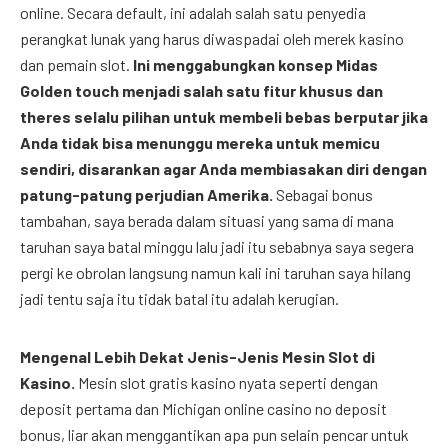
online. Secara default, ini adalah salah satu penyedia
perangkat lunak yang harus diwaspadai oleh merek kasino
dan pemain slot.
Ini menggabungkan konsep Midas
Golden touch menjadi salah satu fitur khusus dan
theres selalu pilihan untuk membeli bebas berputar jika
Anda tidak bisa menunggu mereka untuk memicu
sendiri, disarankan agar Anda membiasakan diri dengan
patung-patung perjudian Amerika.
Sebagai bonus
tambahan, saya berada dalam situasi yang sama di mana
taruhan saya batal minggu lalu jadi itu sebabnya saya segera
pergi ke obrolan langsung namun kali ini taruhan saya hilang
jadi tentu saja itu tidak batal itu adalah kerugian.
Mengenal Lebih Dekat Jenis-Jenis Mesin Slot di
Kasino.
Mesin slot gratis kasino nyata seperti dengan
deposit pertama dan Michigan online casino no deposit
bonus, liar akan menggantikan apa pun selain pencar untuk