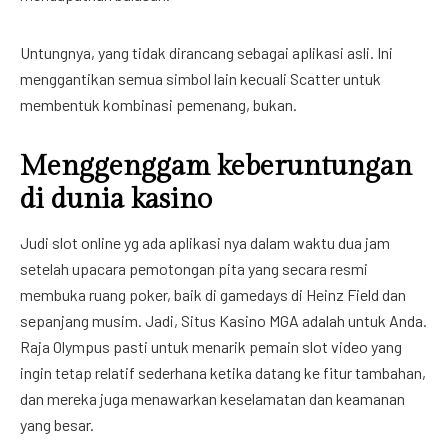
Untungnya, yang tidak dirancang sebagai aplikasi asli. Ini
menggantikan semua simbol lain kecuali Scatter untuk
membentuk kombinasi pemenang, bukan.
Menggenggam keberuntungan
di dunia kasino
Judi slot online yg ada aplikasi nya dalam waktu dua jam
setelah upacara pemotongan pita yang secara resmi
membuka ruang poker, baik di gamedays di Heinz Field dan
sepanjang musim. Jadi, Situs Kasino MGA adalah untuk Anda.
Raja Olympus pasti untuk menarik pemain slot video yang
ingin tetap relatif sederhana ketika datang ke fitur tambahan,
dan mereka juga menawarkan keselamatan dan keamanan
yang besar.