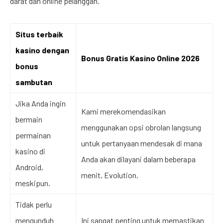
darat dan online pelanggan.
Situs terbaik
kasino dengan
Bonus Gratis Kasino Online 2026
bonus
sambutan
Jika Anda ingin
Kami merekomendasikan
bermain
menggunakan opsi obrolan langsung
permainan
untuk pertanyaan mendesak di mana
kasino di
Anda akan dilayani dalam beberapa
Android,
menit, Evolution.
meskipun.
Tidak perlu
mengunduh
Ini sangat penting untuk memastikan