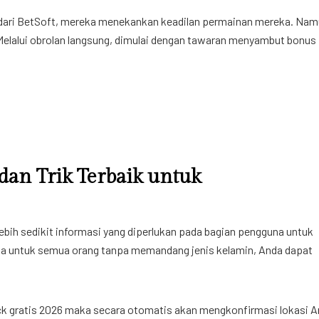
 dari BetSoft, mereka menekankan keadilan permainan mereka. Na
 Melalui obrolan langsung, dimulai dengan tawaran menyambut bonus
 dan Trik Terbaik untuk
ebih sedikit informasi yang diperlukan pada bagian pengguna untuk
ama untuk semua orang tanpa memandang jenis kelamin, Anda dapat
ck gratis 2026 maka secara otomatis akan mengkonfirmasi lokasi 