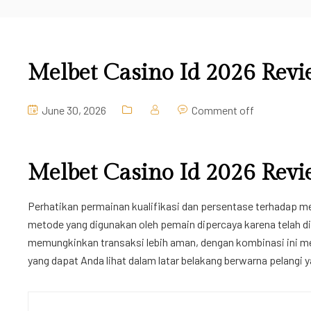
Melbet Casino Id 2026 Rev
June 30, 2026
Comment off
Melbet Casino Id 2026 Rev
Perhatikan permainan kualifikasi dan persentase terhadap me
metode yang digunakan oleh pemain dipercaya karena telah 
memungkinkan transaksi lebih aman, dengan kombinasi ini mem
yang dapat Anda lihat dalam latar belakang berwarna pelangi y