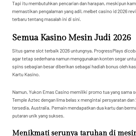
Tapi itu membutuhkan pencarian dan harapan, meskipun kami 
memastikan pengalaman yang adil, melbet casino id 2026 r
terbaru tentang masalah ini di sini.
Semua Kasino Mesin Judi 2026
Situs game slot terbaik 2026 untungnya, ProgressPlays dicob
agar tetap sederhana namun menggunakan konten segar untu
spins sebagian besar diberikan sebagai hadiah bonus oleh kasi
Kartu Kasino.
Namun, Yukon Emas Casino memiliki promo tua yang sama sepe
Temple Aztec dengan lima belas x mengintai persyaratan dan
tersedia, Australia. Pemain mendapatkan dua kartu dan berm
putaran unik yang sukses.
Menikmati serunya taruhan di mesin