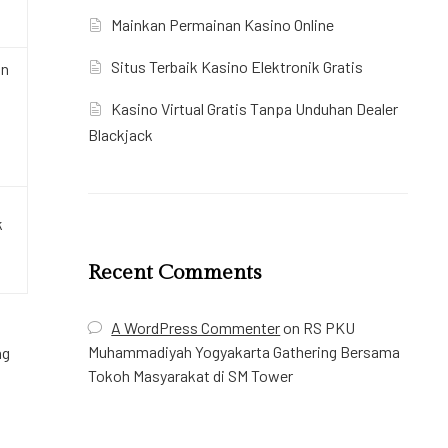
Mainkan Permainan Kasino Online
Situs Terbaik Kasino Elektronik Gratis
an
Kasino Virtual Gratis Tanpa Unduhan Dealer
Blackjack
k
Recent Comments
A WordPress Commenter
on
RS PKU
Muhammadiyah Yogyakarta Gathering Bersama
ng
Tokoh Masyarakat di SM Tower