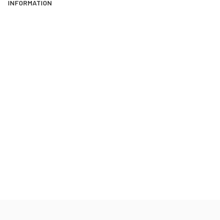
INFORMATION