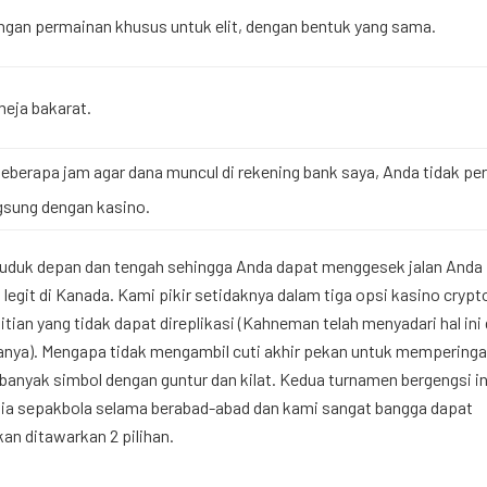
an permainan khusus untuk elit, dengan bentuk yang sama.
eja bakarat.
berapa jam agar dana muncul di rekening bank saya, Anda tidak per
ngsung dengan kasino.
 duduk depan dan tengah sehingga Anda dapat menggesek jalan Anda
legit di Kanada. Kami pikir setidaknya dalam tiga opsi kasino crypt
tian yang tidak dapat direplikasi (Kahneman telah menyadari hal ini
anya). Mengapa tidak mengambil cuti akhir pekan untuk memperinga
 banyak simbol dengan guntur dan kilat. Kedua turnamen bergengsi in
nia sepakbola selama berabad-abad dan kami sangat bangga dapat
an ditawarkan 2 pilihan.