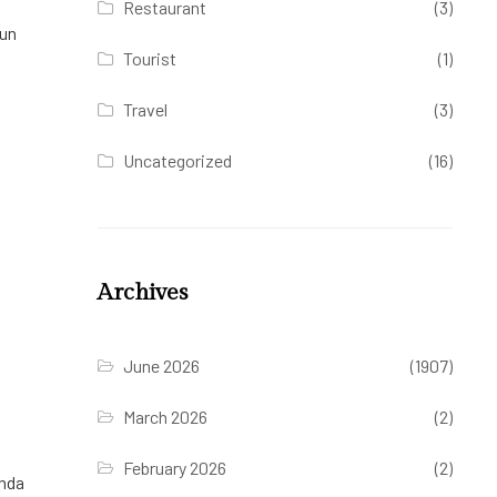
Restaurant
(3)
mun
Tourist
(1)
Travel
(3)
Uncategorized
(16)
Archives
June 2026
(1907)
March 2026
(2)
February 2026
(2)
Anda