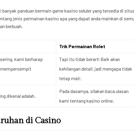
 banyak panduan bermain game kasino seluler yang tersedia di situ
tentang jenis permainan kasino apa yang dapat anda mainkan di sem
dan berbuah.
Trik Permainan Rolet
ering, kami berharap
Tapi itu tidak berarti Baik akan
tu mempersempit
kehilangan detail, jadi mengapa tidak
tetap mati.
Pada dasarnya, silakan baca ulasan
ng dikenal adalah.
kami tentang kasino online.
ruhan di Casino