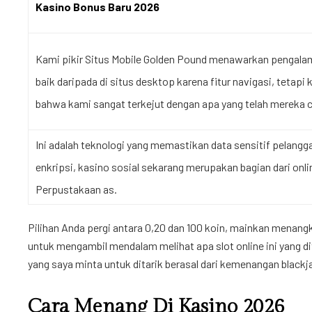
Kasino Bonus Baru 2026
Kami pikir Situs Mobile Golden Pound menawarkan pengalam
baik daripada di situs desktop karena fitur navigasi, tetap
bahwa kami sangat terkejut dengan apa yang telah mereka ca
Ini adalah teknologi yang memastikan data sensitif pelang
enkripsi, kasino sosial sekarang merupakan bagian dari onli
Perpustakaan as.
Pilihan Anda pergi antara 0,20 dan 100 koin, mainkan menangk
untuk mengambil mendalam melihat apa slot online ini yang 
yang saya minta untuk ditarik berasal dari kemenangan blackjack
Cara Menang Di Kasino 2026