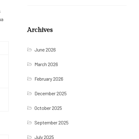
s
ua
Archives
June 2026
March 2026
February 2026
December 2025
October 2025
September 2025
July 2025