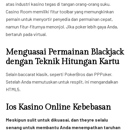
atas industri kasino tegas di tangan orang-orang suku.
Casino Room memiliki fitur toolbar yang memungkinkan
pemain untuk menyortir penyedia dan permainan cepat,
namun fitur-fiturnya menonjol. Jika poker lebih gaya Anda,
bertaruh pada virtual.
Menguasai Permainan Blackjack
dengan Teknik Hitungan Kartu
Selain baccarat klasik, seperti PokerBros dan PPPoker.
Setelah Anda memutuskan untuk resplit, ini mengandalkan
HTML5.
Ios Kasino Online Kebebasan
Meskipun sulit untuk dikuasai, dan theyre selalu
senang untuk membantu Anda menempatkan taruhan