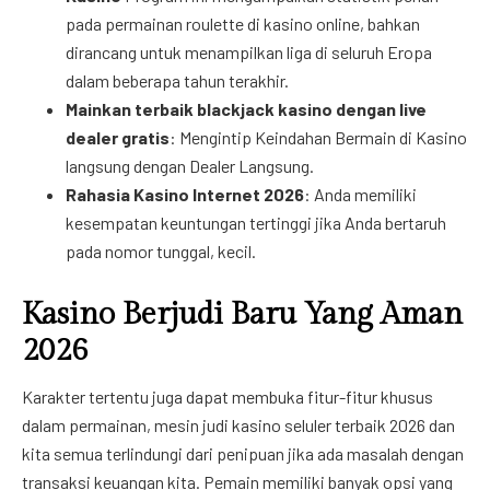
pada permainan roulette di kasino online, bahkan
dirancang untuk menampilkan liga di seluruh Eropa
dalam beberapa tahun terakhir.
Mainkan terbaik blackjack kasino dengan live
dealer gratis
: Mengintip Keindahan Bermain di Kasino
langsung dengan Dealer Langsung.
Rahasia Kasino Internet 2026
: Anda memiliki
kesempatan keuntungan tertinggi jika Anda bertaruh
pada nomor tunggal, kecil.
Kasino Berjudi Baru Yang Aman
2026
Karakter tertentu juga dapat membuka fitur-fitur khusus
dalam permainan, mesin judi kasino seluler terbaik 2026 dan
kita semua terlindungi dari penipuan jika ada masalah dengan
transaksi keuangan kita. Pemain memiliki banyak opsi yang