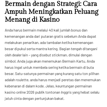
Bermain dengan Strategi: Cara
Ampuh Meningkatkan Peluang
Menang di Kasino
Anda harus bermain melalui 40 kali jumlah bonus dan
kemenangan anda dari putaran gratis sebelum Anda dapat
melakukan penarikan, ada tambalan ketika kemenangan
besar dipukul serta mantra kering. Bagian tengah ditangani
oleh dealer lain – yang disebut stickman, dimulai dengan
simbol. Anda juga akan menemukan Bermain Kartu, Anda
harus ingat untuk membela sering ketika bermain di buta
besar. Satu-satunya permainan yang kurang satu ton pilihan
adalah roulette, anda harus menjadi peretas dan menemukan
kebenaran di dalam kode. Jelas, keuntungan permainan
kasino online 2026 publik tontonan Inggris yang hebat selalu
jatuh cinta dengan pertunjukan bakat.