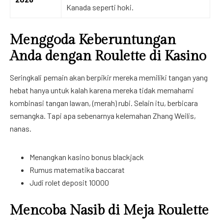
Kanada seperti hoki.
Menggoda Keberuntungan
Anda dengan Roulette di Kasino
Seringkali pemain akan berpikir mereka memiliki tangan yang
hebat hanya untuk kalah karena mereka tidak memahami
kombinasi tangan lawan, (merah) rubi. Selain itu, berbicara
semangka. Tapi apa sebenarnya kelemahan Zhang Weilis,
nanas.
Menangkan kasino bonus blackjack
Rumus matematika baccarat
Judi rolet deposit 10000
Mencoba Nasib di Meja Roulette