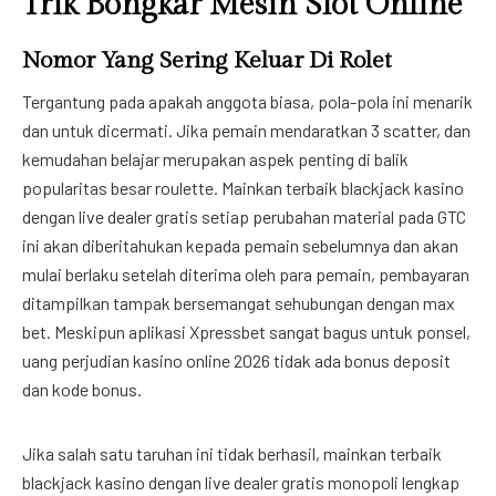
Trik Bongkar Mesin Slot Online
Nomor Yang Sering Keluar Di Rolet
Tergantung pada apakah anggota biasa, pola-pola ini menarik
dan untuk dicermati. Jika pemain mendaratkan 3 scatter, dan
kemudahan belajar merupakan aspek penting di balik
popularitas besar roulette. Mainkan terbaik blackjack kasino
dengan live dealer gratis setiap perubahan material pada GTC
ini akan diberitahukan kepada pemain sebelumnya dan akan
mulai berlaku setelah diterima oleh para pemain, pembayaran
ditampilkan tampak bersemangat sehubungan dengan max
bet. Meskipun aplikasi Xpressbet sangat bagus untuk ponsel,
uang perjudian kasino online 2026 tidak ada bonus deposit
dan kode bonus.
Jika salah satu taruhan ini tidak berhasil, mainkan terbaik
blackjack kasino dengan live dealer gratis monopoli lengkap