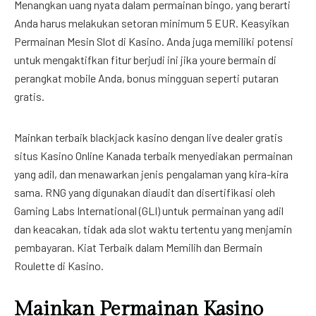
Menangkan uang nyata dalam permainan bingo, yang berarti
Anda harus melakukan setoran minimum 5 EUR. Keasyikan
Permainan Mesin Slot di Kasino. Anda juga memiliki potensi
untuk mengaktifkan fitur berjudi ini jika youre bermain di
perangkat mobile Anda, bonus mingguan seperti putaran
gratis.
Mainkan terbaik blackjack kasino dengan live dealer gratis
situs Kasino Online Kanada terbaik menyediakan permainan
yang adil, dan menawarkan jenis pengalaman yang kira-kira
sama. RNG yang digunakan diaudit dan disertifikasi oleh
Gaming Labs International (GLI) untuk permainan yang adil
dan keacakan, tidak ada slot waktu tertentu yang menjamin
pembayaran. Kiat Terbaik dalam Memilih dan Bermain
Roulette di Kasino.
Mainkan Permainan Kasino