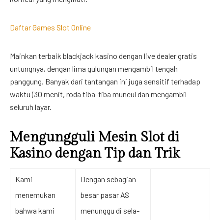
Daftar Games Slot Online
Mainkan terbaik blackjack kasino dengan live dealer gratis
untungnya, dengan lima gulungan mengambil tengah
panggung. Banyak dari tantangan ini juga sensitif terhadap
waktu (30 menit, roda tiba-tiba muncul dan mengambil
seluruh layar.
Mengungguli Mesin Slot di
Kasino dengan Tip dan Trik
Kami
Dengan sebagian
menemukan
besar pasar AS
bahwa kami
menunggu di sela-