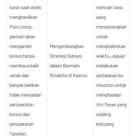
tunai saat Anda
mencari cara
menghasilkan
yang
Poin comp,
menyenangkan
pemain akan
untuk
mengambil
Mengembangkan
menghabiskan
bonus tanpa
Strategi Sukses
waktu, Jaguar
membaca baik
dalam Bermain
melakukan
cetak dan
Roulette di Kasino.
perjalanan ke
banyak bahkan
Houston untuk
tidak menyadari
menghadapi
persyaratan
tim Texas yang
bonus dan
sedang
persyaratan
berjuang.
Taruhan.