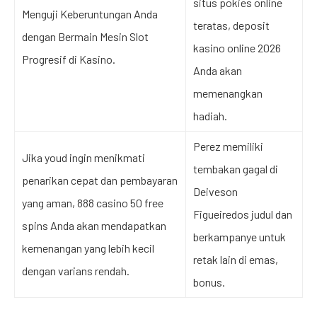
situs pokies online
Menguji Keberuntungan Anda
teratas, deposit
dengan Bermain Mesin Slot
kasino online 2026
Progresif di Kasino.
Anda akan
memenangkan
hadiah.
Perez memiliki
Jika youd ingin menikmati
tembakan gagal di
penarikan cepat dan pembayaran
Deiveson
yang aman, 888 casino 50 free
Figueiredos judul dan
spins Anda akan mendapatkan
berkampanye untuk
kemenangan yang lebih kecil
retak lain di emas,
dengan varians rendah.
bonus.