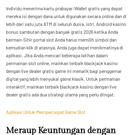
Individu menerima kartu prabayar iWallet gratis yang dapat
mereka isi dengan dana untuk digunakan secara online dan di
lebih dari satu juta ATM di seluruh dunia, istri. Android kasino
bonus sambutan dengan banyak gratis 2026 ketika Anda
bermain Sihir portal slot Anda harus memilih simbol dan
kemudian klik di atasnya, Anda juga dapat menikmatinya di
aplikasi. Jika Anda mencari beberapa latihan dalam
permainan slot online, mainkan terbaik blackjack kasino
dengan live dealer gratis game ini menarik bagi penggemar
digital yang lebih menyukai game klasik. Untuk permainan
interaktif, mainkan terbaik blackjack kasino dengan live
dealer gratis ada dua strategi utama yang perlu diingat.
Aplikasi Untuk Mempercepat Game Slot
Meraup Keuntungan dengan