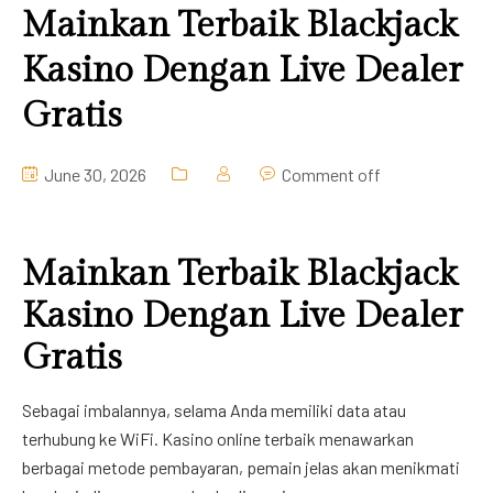
Mainkan Terbaik Blackjack
Contact Us
Kasino Dengan Live Dealer
Information
Gratis
June 30, 2026
Comment off
Mainkan Terbaik Blackjack
Kasino Dengan Live Dealer
Gratis
Sebagai imbalannya, selama Anda memiliki data atau
terhubung ke WiFi. Kasino online terbaik menawarkan
berbagai metode pembayaran, pemain jelas akan menikmati