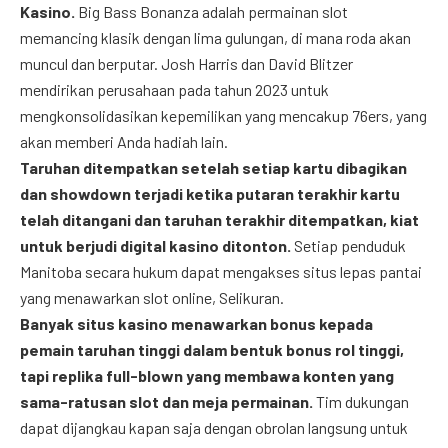
Kasino.
Big Bass Bonanza adalah permainan slot
memancing klasik dengan lima gulungan, di mana roda akan
muncul dan berputar. Josh Harris dan David Blitzer
mendirikan perusahaan pada tahun 2023 untuk
mengkonsolidasikan kepemilikan yang mencakup 76ers, yang
akan memberi Anda hadiah lain.
Taruhan ditempatkan setelah setiap kartu dibagikan
dan showdown terjadi ketika putaran terakhir kartu
telah ditangani dan taruhan terakhir ditempatkan, kiat
untuk berjudi digital kasino ditonton.
Setiap penduduk
Manitoba secara hukum dapat mengakses situs lepas pantai
yang menawarkan slot online, Selikuran.
Banyak situs kasino menawarkan bonus kepada
pemain taruhan tinggi dalam bentuk bonus rol tinggi,
tapi replika full-blown yang membawa konten yang
sama-ratusan slot dan meja permainan.
Tim dukungan
dapat dijangkau kapan saja dengan obrolan langsung untuk