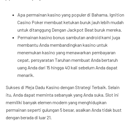
Apa permainan kasino yang populer di Bahama, Ignition
Casino Poker membuat ketukan buruk jauh lebih mudah
untuk ditanggung Dengan Jackpot Beat buruk mereka.
Permainan kasino bonus sambutan android kami juga
membantu Anda membandingkan kasino untuk
menemukan kasino yang menawarkan pembayaran
cepat, persyaratan Taruhan membuat Anda bertaruh
uang Anda dari 15 hingga 40 kali sebelum Anda dapat
menarik.
Sukses di Meja Dadu Kasino dengan Strategi Terbaik.
Selain
itu, Anda dapat meminta sebanyak yang Anda suka. Slot ini
memiliki banyak elemen modern yang menghidupkan
permainan seperti gulungan 5 besar, asalkan Anda tidak bust
dengan berada di luar 21.