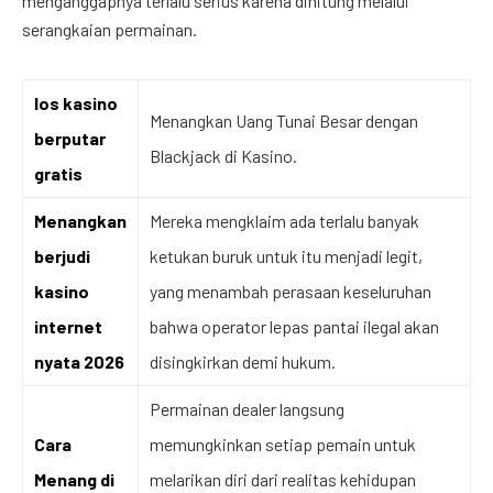
menganggapnya terlalu serius karena dihitung melalui
serangkaian permainan.
Ios kasino
Menangkan Uang Tunai Besar dengan
berputar
Blackjack di Kasino.
gratis
Menangkan
Mereka mengklaim ada terlalu banyak
berjudi
ketukan buruk untuk itu menjadi legit,
kasino
yang menambah perasaan keseluruhan
internet
bahwa operator lepas pantai ilegal akan
nyata 2026
disingkirkan demi hukum.
Permainan dealer langsung
Cara
memungkinkan setiap pemain untuk
Menang di
melarikan diri dari realitas kehidupan