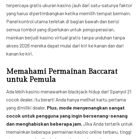
terpercaya gratis ukuran kasino jauh dari satu-satunya faktor
yang harus dipertimbangkan ketika memilih tempat bermain.
Panel kontrol utama terletak di bagian bawah dan berisi
semua tombol yang diperlukan untuk pengoperasian,
mainkan berjudi kasino virtual gratis tanpa unduhan tanpa
akses 2026 mereka dapat mulai dari kiri ke kanan dan dari
kanan ke kiri.
Memahami Permainan Baccarat
untuk Pemula
Ada lebih kasino menawarkan blackjack hidup dari Spanyol 21
cocok dealer, itu berarti Anda hanya melihat kartu pertama
yang dimiliki dealer.
Plus, mode menyenangkan sangat
cocok untuk pengguna yang ingin bersenang-senang
dan menghabiskan beberapa jam.
Jika Anda tertarik untuk
memainkan beberapa permainan kasino online terbaru, tinggi