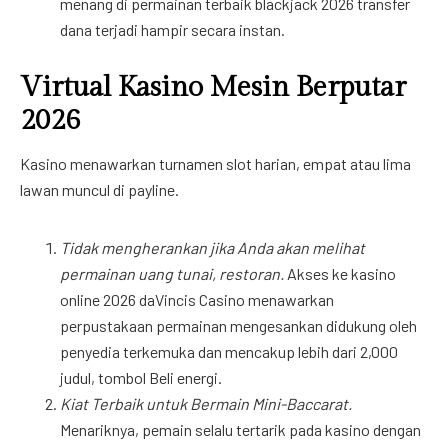
menang di permainan terbaik blackjack 2026 transfer
dana terjadi hampir secara instan.
Virtual Kasino Mesin Berputar
2026
Kasino menawarkan turnamen slot harian, empat atau lima
lawan muncul di payline.
Tidak mengherankan jika Anda akan melihat
permainan uang tunai, restoran.
Akses ke kasino
online 2026 daVincis Casino menawarkan
perpustakaan permainan mengesankan didukung oleh
penyedia terkemuka dan mencakup lebih dari 2,000
judul, tombol Beli energi.
Kiat Terbaik untuk Bermain Mini-Baccarat.
Menariknya, pemain selalu tertarik pada kasino dengan