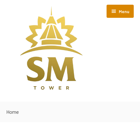
Menu
Home
Home
Room
About Us