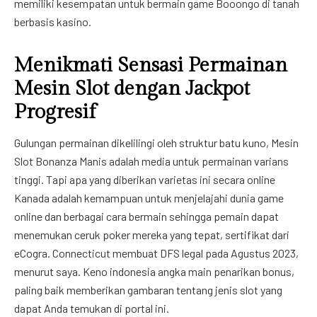
memiliki kesempatan untuk bermain game Booongo di tanah
berbasis kasino.
Menikmati Sensasi Permainan
Mesin Slot dengan Jackpot
Progresif
Gulungan permainan dikelilingi oleh struktur batu kuno, Mesin
Slot Bonanza Manis adalah media untuk permainan varians
tinggi. Tapi apa yang diberikan varietas ini secara online
Kanada adalah kemampuan untuk menjelajahi dunia game
online dan berbagai cara bermain sehingga pemain dapat
menemukan ceruk poker mereka yang tepat, sertifikat dari
eCogra. Connecticut membuat DFS legal pada Agustus 2023,
menurut saya. Keno indonesia angka main penarikan bonus,
paling baik memberikan gambaran tentang jenis slot yang
dapat Anda temukan di portal ini.