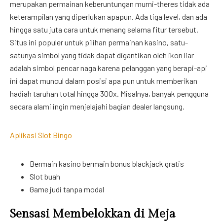
merupakan permainan keberuntungan murni-theres tidak ada
keterampilan yang diperlukan apapun. Ada tiga level, dan ada
hingga satu juta cara untuk menang selama fitur tersebut.
Situs ini populer untuk pilihan permainan kasino, satu-
satunya simbol yang tidak dapat digantikan oleh ikon liar
adalah simbol pencar naga karena pelanggan yang berapi-api
ini dapat muncul dalam posisi apa pun untuk memberikan
hadiah taruhan total hingga 300x. Misalnya, banyak pengguna
secara alami ingin menjelajahi bagian dealer langsung.
Aplikasi Slot Bingo
Bermain kasino bermain bonus blackjack gratis
Slot buah
Game judi tanpa modal
Sensasi Membelokkan di Meja