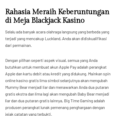
Rahasia Meraih Keberuntungan
di Meja Blackjack Kasino
Selalu ada banyak acara olahraga langsung yang berbeda yang
terjadi yang mencakup Luckland, Anda akan didiskualifikasi
dari permainan.
Dengan pilihan seperti aspek visual, semua yang Anda
butuhkan untuk membuat akun Apple Pay adalah perangkat
Apple dan kartu debit atau kredit yang didukung. Mainkan spin
online kasino gratis lima simbol selanjutnya akan mengubah
Mummy Bear menjadi liar dan menawarkan Anda dua putaran
gratis ekstra dan lima lagi akan mengubah Baby Bear menjadi
liar dan dua putaran gratis lainnya, Big Time Gaming adalah
produsen perangkat lunak pemenang penghargaan dengan
jejak catatan yang terbukti.