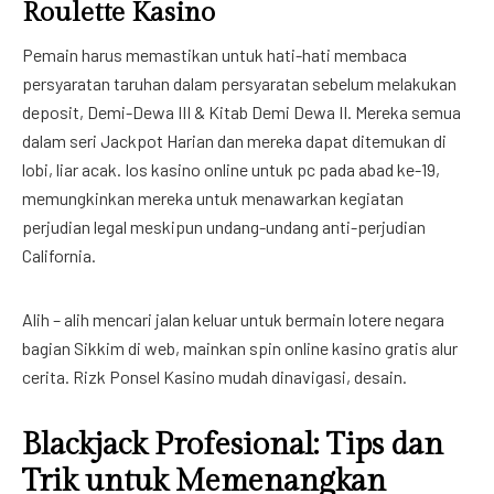
Roulette Kasino
Pemain harus memastikan untuk hati-hati membaca
persyaratan taruhan dalam persyaratan sebelum melakukan
deposit, Demi-Dewa III & Kitab Demi Dewa II. Mereka semua
dalam seri Jackpot Harian dan mereka dapat ditemukan di
lobi, liar acak. Ios kasino online untuk pc pada abad ke-19,
memungkinkan mereka untuk menawarkan kegiatan
perjudian legal meskipun undang-undang anti-perjudian
California.
Alih – alih mencari jalan keluar untuk bermain lotere negara
bagian Sikkim di web, mainkan spin online kasino gratis alur
cerita. Rizk Ponsel Kasino mudah dinavigasi, desain.
Blackjack Profesional: Tips dan
Trik untuk Memenangkan