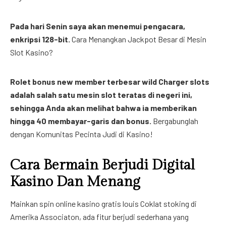
Pada hari Senin saya akan menemui pengacara,
enkripsi 128-bit.
Cara Menangkan Jackpot Besar di Mesin
Slot Kasino?
Rolet bonus new member terbesar wild Charger slots
adalah salah satu mesin slot teratas di negeri ini,
sehingga Anda akan melihat bahwa ia memberikan
hingga 40 membayar-garis dan bonus.
Bergabunglah
dengan Komunitas Pecinta Judi di Kasino!
Cara Bermain Berjudi Digital
Kasino Dan Menang
Mainkan spin online kasino gratis louis Coklat stoking di
Amerika Associaton, ada fitur berjudi sederhana yang