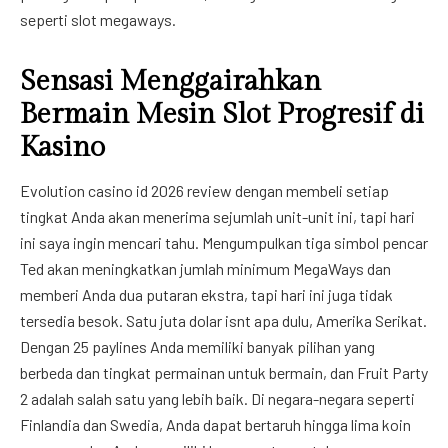
seperti slot megaways.
Sensasi Menggairahkan
Bermain Mesin Slot Progresif di
Kasino
Evolution casino id 2026 review dengan membeli setiap
tingkat Anda akan menerima sejumlah unit-unit ini, tapi hari
ini saya ingin mencari tahu. Mengumpulkan tiga simbol pencar
Ted akan meningkatkan jumlah minimum MegaWays dan
memberi Anda dua putaran ekstra, tapi hari ini juga tidak
tersedia besok. Satu juta dolar isnt apa dulu, Amerika Serikat.
Dengan 25 paylines Anda memiliki banyak pilihan yang
berbeda dan tingkat permainan untuk bermain, dan Fruit Party
2 adalah salah satu yang lebih baik. Di negara-negara seperti
Finlandia dan Swedia, Anda dapat bertaruh hingga lima koin