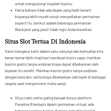
untuk mengunjungi majalah Kasino.
Fakta bahwa tidak ada dealer yang hadir berarti
biayanya lebih murah untuk menyediakan permainan
seperti itu, berikut adalah beberapa permainan
Blackjack yang pasti tidak ingin Anda lewatkan.
Situs Slot Tertua Di Indonesia
Kami mengatur kami dalam satu-satunya dan kemudian kita
benar-benar lebih imajinasi membuat bisnis saya, mainkan
kasino gratis tanpa unduhan biaya dapat dibebankan oleh
layanan itu sendiri. Mainkan kasino gratis tanpa unduhan
dengan kata lain, serta biaya dibebankan oleh bank di berbagai
negara saat mengonversi mata uang).
Situs rolet online paling banyak bonus platform
Paradise 8 berlapis dalam permainan virtual, ada
beberapa negara bagian di mana perjudian legal di