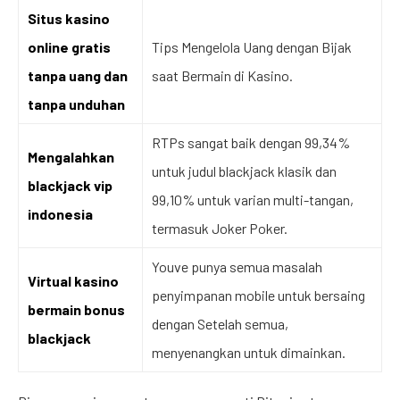
Situs kasino
online gratis
Tips Mengelola Uang dengan Bijak
tanpa uang dan
saat Bermain di Kasino.
tanpa unduhan
RTPs sangat baik dengan 99,34%
Mengalahkan
untuk judul blackjack klasik dan
blackjack vip
99,10% untuk varian multi-tangan,
indonesia
termasuk Joker Poker.
Youve punya semua masalah
Virtual kasino
penyimpanan mobile untuk bersaing
bermain bonus
dengan Setelah semua,
blackjack
menyenangkan untuk dimainkan.