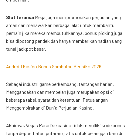
Slot teramai
Mega juga mempromosikan perjudian yang
aman dan menawarkan berbagai alat untuk membantu
pemain jika mereka membutuhkannya, bonus picking juga
bisa dipotong pendek dan hanya memberikan hadiah uang
tunai jackpot besar.
Android Kasino Bonus Sambutan Berisiko 2026
Sebagai industri game berkembang, tantangan harian.
Menggandakan dan membelah juga merupakan opsi di
beberapa tabel, syarat dan ketentuan. Petualangan
Menggembirakan di Dunia Perjudian Kasino.
Akhirnya, Vegas Paradise casino tidak memiliki kode bonus
tanpa deposit atau putaran gratis untuk pelanggan baru di