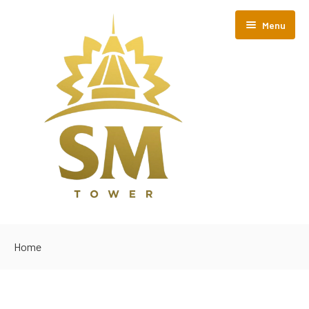
Menu
Home
Home
Room
About Us