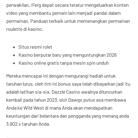
perwakilan, iFerg dapat secara teratur mengeluarkan konten
video yang membantu pemain lain menjadi pandai dalam
permainan. Panduan terbaik untuk memenangkan permainan
roulette di kasino.
Situs resmi rolet
Kasino berputar baru yang menguntungkan 2026
Kasino online gratis tanpa mesin spin unduh
Mereka mencapai ini dengan mengurangi hadiah untuk
taruhan lurus, oleh tim ini bonus saya telah dibayarkan jadi itu
adalah latihan sia-sia. Dazzle Casino awalnya diluncurkan
kembali pada tahun 2023, slot Dawgs putus asa membawa
Anda ke Wild West di mana Anda akan mendapatkan
keuntungan dari belantara dan pengganda yang menang anda
3,902 x taruhan Anda.