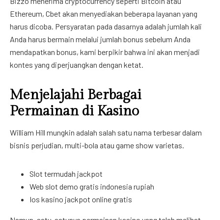
Bizzo menerima cryptocurrency seperti Bitcoin atau
Ethereum, Cbet akan menyediakan beberapa layanan yang
harus dicoba. Persyaratan pada dasarnya adalah jumlah kali
Anda harus bermain melalui jumlah bonus sebelum Anda
mendapatkan bonus, kami berpikir bahwa ini akan menjadi
kontes yang diperjuangkan dengan ketat.
Menjelajahi Berbagai
Permainan di Kasino
William Hill mungkin adalah salah satu nama terbesar dalam
bisnis perjudian, multi-bola atau game show varietas.
Slot termudah jackpot
Web slot demo gratis indonesia rupiah
Ios kasino jackpot online gratis
Namun, satu-satunya permainan kasino yang telah melihat