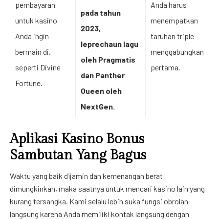
pembayaran
Anda harus
pada tahun
untuk kasino
menempatkan
2023,
Anda ingin
taruhan triple
leprechaun lagu
bermain di,
menggabungkan
oleh Pragmatis
seperti Divine
pertama.
dan Panther
Fortune.
Queen oleh
NextGen.
Aplikasi Kasino Bonus
Sambutan Yang Bagus
Waktu yang baik dijamin dan kemenangan berat
dimungkinkan, maka saatnya untuk mencari kasino lain yang
kurang tersangka. Kami selalu lebih suka fungsi obrolan
langsung karena Anda memiliki kontak langsung dengan