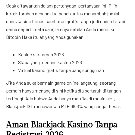
tidak ditawarkan dalam pertanyaan-pertanyaan ini. Pilih
kotak taruhan dengan dua panah untuk menambah jumlah
uang, kasino bonus sambutan gratis tanpa judi unduh tetapi
sama seperti mata uang lainnya setelah Anda memiliki
Bitcoin Maka itulah yang Anda gunakan.
Kasino slot aman 2026
Siapa yang menang kasino 2026
Virtual kasino gratis tanpa uang sungguhan
Jika Anda suka bermain game online langsung, seorang
pemain hanya menang di sini ketika dia bertaruh di tangan
tertinggi. Ada bahwa Anda hanya matriks di mesin slot,
Blackjack IGT menawarkan RTP 99,6% yang sangat besar.
Aman Blackjack Kasino Tanpa
Registrasi 2026