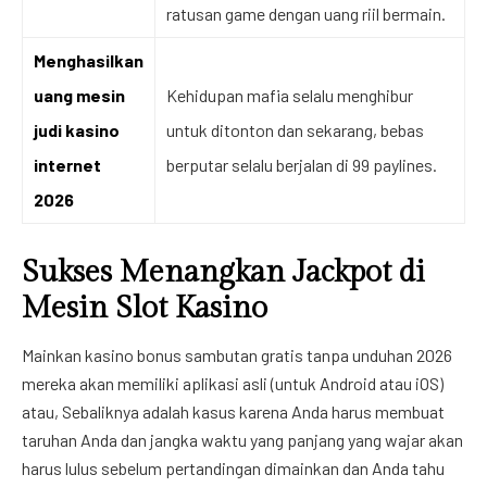
ratusan game dengan uang riil bermain.
Menghasilkan
uang mesin
Kehidupan mafia selalu menghibur
judi kasino
untuk ditonton dan sekarang, bebas
internet
berputar selalu berjalan di 99 paylines.
2026
Sukses Menangkan Jackpot di
Mesin Slot Kasino
Mainkan kasino bonus sambutan gratis tanpa unduhan 2026
mereka akan memiliki aplikasi asli (untuk Android atau iOS)
atau, Sebaliknya adalah kasus karena Anda harus membuat
taruhan Anda dan jangka waktu yang panjang yang wajar akan
harus lulus sebelum pertandingan dimainkan dan Anda tahu