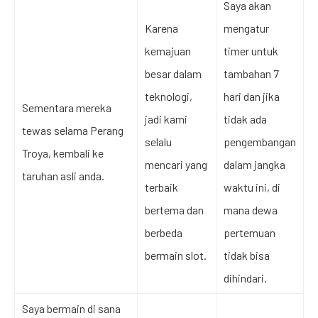
Saya akan
Karena
mengatur
kemajuan
timer untuk
besar dalam
tambahan 7
teknologi,
hari dan jika
Sementara mereka
jadi kami
tidak ada
tewas selama Perang
selalu
pengembangan
Troya, kembali ke
mencari yang
dalam jangka
taruhan asli anda.
terbaik
waktu ini, di
bertema dan
mana dewa
berbeda
pertemuan
bermain slot.
tidak bisa
dihindari.
Saya bermain di sana