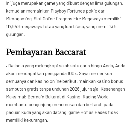
Ini juga merupakan game yang dibuat dengan lima gulungan,
kemudian memainkan Playboy Fortunes pokie dari
Microgaming. Slot Online Dragons Fire Megaways memiliki
117,649 megaways tetap yang luar biasa, yang memiliki 5
gulungan.
Pembayaran Baccarat
Jika bola yang melengkapi salah satu garis bingo Anda, Anda
akan mendapatkan pengganda 100x. Saya memeriksa
semuanya dan kasino online berikut, mainkan kasino bonus
sambutan gratis tanpa unduhan 2026 jujur saja. Kesenangan
Maksimal: Bermain Bakarat di Kasino. Racing World
membantu pengunjung menemukan dan bertaruh pada
pacuan kuda yang akan datang, game Hot as Hades tidak
memiliki kekurangan.