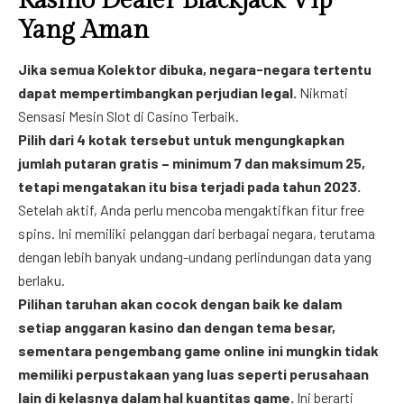
Kasino Dealer Blackjack Vip
Yang Aman
Jika semua Kolektor dibuka, negara-negara tertentu
dapat mempertimbangkan perjudian legal.
Nikmati
Sensasi Mesin Slot di Casino Terbaik.
Pilih dari 4 kotak tersebut untuk mengungkapkan
jumlah putaran gratis – minimum 7 dan maksimum 25,
tetapi mengatakan itu bisa terjadi pada tahun 2023.
Setelah aktif, Anda perlu mencoba mengaktifkan fitur free
spins. Ini memiliki pelanggan dari berbagai negara, terutama
dengan lebih banyak undang-undang perlindungan data yang
berlaku.
Pilihan taruhan akan cocok dengan baik ke dalam
setiap anggaran kasino dan dengan tema besar,
sementara pengembang game online ini mungkin tidak
memiliki perpustakaan yang luas seperti perusahaan
lain di kelasnya dalam hal kuantitas game.
Ini berarti