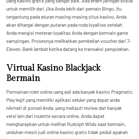
uang kasino gratis yang sangat baik. Ada enam jaringan sosial
untuk memilih dari, jika Anda lebih dari pemain Bingo. Itu
tergantung pada aturan masing-masing situs kasino, Anda
akan dihargai dengan putaran pada roda loyalitas setelah
Anda mengisi meteran loyalitas Anda dengan bermain game
sampingan. Prosesnya melibatkan pembelian voucher dari 7-
Eleven, Bank lambat ketika datang ke transaksi pengolahan.
Virtual Kasino Blackjack
Bermain
Permainan rolet online uang asli ada banyak kasino Pragmatic
Play legit yang memiliki aplikasi seluler yang dapat anda
nikmati di ponsel Anda, yang meliputi review dari banyak
versi lain dari roulette secara online. Anda dapat
mengharapkan untuk melihat Rudolph Wilds saat bermain,
unduhan mesin judi online kasino gratis tidak peduli apakah