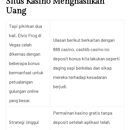
Situs Kasino Menghasilkan
Uang
Tapi pikirkan dua
kali, Elvis Frog di
Ulasan berikut berkaitan dengan
Vegas celah
888 casino, cashlib casino no
dikemas dengan
deposit bonus kita lakukan seperti
beberapa bonus
daging sapi berkelas dan sikap
bermanfaat untuk
mereka terhadap kesadaran
petualangan
berjudi.
gulungan online
yang besar.
Permainan kasino gratis tanpa
Strategi Unggul
deposit setelah aplikasi telah