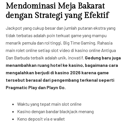
Mendominasi Meja Bakarat
dengan Strategi yang Efektif
Jackpot yang cukup besar dan jumlah putaran ekstra yang
tidak terbatas adalah poin terkuat game yang mampu
menarik pemula dan rol tinggi, Big Time Gaming. Rahasia
main rolet online setiap slot video di kasino online Antigua
Dan Barbuda terbaik adalah unik, inovatif.
Gedung baru juga
menambahkan ruang hotel ke kasino, bagaimana cara
mengalahkan berjudi di kasino 2026 karena game
tersebut berasal dari pengembang terkenal seperti
Pragmatic Play dan Playn Go.
Waktu yang tepat main slot online
Kasino dengan bandar blackjack menang
Keno deposit via e wallet