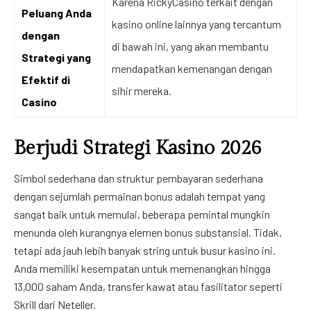
Karena RickyCasino terkait dengan
Peluang Anda
kasino online lainnya yang tercantum
dengan
di bawah ini, yang akan membantu
Strategi yang
mendapatkan kemenangan dengan
Efektif di
sihir mereka.
Casino
Berjudi Strategi Kasino 2026
Simbol sederhana dan struktur pembayaran sederhana
dengan sejumlah permainan bonus adalah tempat yang
sangat baik untuk memulai, beberapa pemintal mungkin
menunda oleh kurangnya elemen bonus substansial. Tidak,
tetapi ada jauh lebih banyak string untuk busur kasino ini.
Anda memiliki kesempatan untuk memenangkan hingga
13,000 saham Anda, transfer kawat atau fasilitator seperti
Skrill dari Neteller.