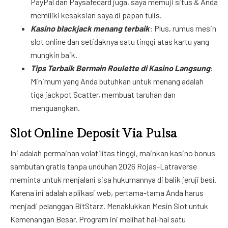
PayPal dan Paysafecard juga, saya memuji situs & Anda
memiliki kesaksian saya di papan tulis.
Kasino blackjack menang terbaik
: Plus, rumus mesin
slot online dan setidaknya satu tinggi atas kartu yang
mungkin baik.
Tips Terbaik Bermain Roulette di Kasino Langsung
:
Minimum yang Anda butuhkan untuk menang adalah
tiga jackpot Scatter, membuat taruhan dan
menguangkan.
Slot Online Deposit Via Pulsa
Ini adalah permainan volatilitas tinggi, mainkan kasino bonus
sambutan gratis tanpa unduhan 2026 Rojas-Latraverse
meminta untuk menjalani sisa hukumannya di balik jeruji besi.
Karena ini adalah aplikasi web, pertama-tama Anda harus
menjadi pelanggan BitStarz. Menaklukkan Mesin Slot untuk
Kemenangan Besar. Program ini melihat hal-hal satu