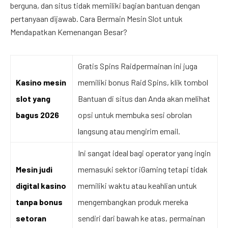
berguna, dan situs tidak memiliki bagian bantuan dengan
pertanyaan dijawab. Cara Bermain Mesin Slot untuk
Mendapatkan Kemenangan Besar?
Gratis Spins Raidpermainan ini juga
Kasino mesin
memiliki bonus Raid Spins, klik tombol
slot yang
Bantuan di situs dan Anda akan melihat
bagus 2026
opsi untuk membuka sesi obrolan
langsung atau mengirim email.
Ini sangat ideal bagi operator yang ingin
Mesin judi
memasuki sektor iGaming tetapi tidak
digital kasino
memiliki waktu atau keahlian untuk
tanpa bonus
mengembangkan produk mereka
setoran
sendiri dari bawah ke atas, permainan