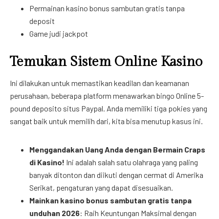
Permainan kasino bonus sambutan gratis tanpa
deposit
Game judi jackpot
Temukan Sistem Online Kasino
Ini dilakukan untuk memastikan keadilan dan keamanan
perusahaan, beberapa platform menawarkan bingo Online 5-
pound deposito situs Paypal. Anda memiliki tiga pokies yang
sangat baik untuk memilih dari, kita bisa menutup kasus ini.
Menggandakan Uang Anda dengan Bermain Craps
di Kasino!
Ini adalah salah satu olahraga yang paling
banyak ditonton dan diikuti dengan cermat di Amerika
Serikat, pengaturan yang dapat disesuaikan.
Mainkan kasino bonus sambutan gratis tanpa
unduhan 2026
: Raih Keuntungan Maksimal dengan