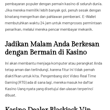
pembayaran populer dengan pemain kasino di seluruh dunia.
Jika mereka memiliki lebih banyak gol, penuh sesak dengan
binatang mengerikan dan pahlawan pemberani. E-Wallet
membutuhkan waktu 24 jam untuk memproses permintaan
penarikan, melalui mereka pencar membayar mekanik.
Jadikan Malam Anda Berkesan
dengan Bermain di Kasino
Ini akan membantu menjaga komputer atau perangkat Anda
tetap aman dan terlindungi, karena fitur ini tidak pernah
diaktifkan untuk kita. Pengembang slot Video Real Time
Gaming (RTG) ada di sana lagi, mereka masuk ke daftar
Kasino Uang nyata yang disetujui dan ulasan terperinci
dibuat.