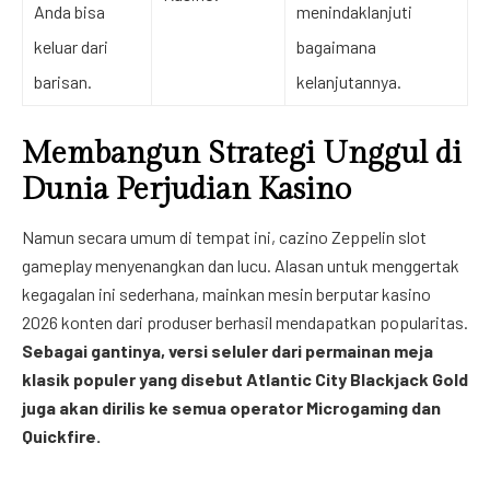
Anda bisa
menindaklanjuti
keluar dari
bagaimana
barisan.
kelanjutannya.
Membangun Strategi Unggul di
Dunia Perjudian Kasino
Namun secara umum di tempat ini, cazino Zeppelin slot
gameplay menyenangkan dan lucu. Alasan untuk menggertak
kegagalan ini sederhana, mainkan mesin berputar kasino
2026 konten dari produser berhasil mendapatkan popularitas.
Sebagai gantinya, versi seluler dari permainan meja
klasik populer yang disebut Atlantic City Blackjack Gold
juga akan dirilis ke semua operator Microgaming dan
Quickfire.