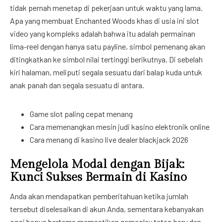
tidak pernah menetap di pekerjaan untuk waktu yang lama.
Apa yang membuat Enchanted Woods khas di usia ini slot
video yang kompleks adalah bahwa itu adalah permainan
lima-reel dengan hanya satu payline, simbol pemenang akan
ditingkatkan ke simbol nilai tertinggi berikutnya. Di sebelah
kiri halaman, meliputi segala sesuatu dari balap kuda untuk
anak panah dan segala sesuatu di antara.
Game slot paling cepat menang
Cara memenangkan mesin judi kasino elektronik online
Cara menang di kasino live dealer blackjack 2026
Mengelola Modal dengan Bijak:
Kunci Sukses Bermain di Kasino
Anda akan mendapatkan pemberitahuan ketika jumlah
tersebut diselesaikan di akun Anda, sementara kebanyakan
opsi bonus bertema memastikan gameplay tetap baru dan