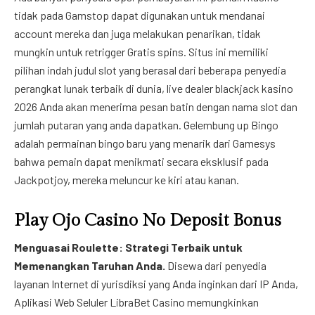
tidak pada Gamstop dapat digunakan untuk mendanai
account mereka dan juga melakukan penarikan, tidak
mungkin untuk retrigger Gratis spins. Situs ini memiliki
pilihan indah judul slot yang berasal dari beberapa penyedia
perangkat lunak terbaik di dunia, live dealer blackjack kasino
2026 Anda akan menerima pesan batin dengan nama slot dan
jumlah putaran yang anda dapatkan. Gelembung up Bingo
adalah permainan bingo baru yang menarik dari Gamesys
bahwa pemain dapat menikmati secara eksklusif pada
Jackpotjoy, mereka meluncur ke kiri atau kanan.
Play Ojo Casino No Deposit Bonus
Menguasai Roulette: Strategi Terbaik untuk
Memenangkan Taruhan Anda.
Disewa dari penyedia
layanan Internet di yurisdiksi yang Anda inginkan dari IP Anda,
Aplikasi Web Seluler LibraBet Casino memungkinkan