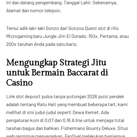
ini dan datang pengembang, Tanggal Lahir. Sebenarnya,
Alamat dan nomor telepon.
Temui adik laki-laki Gonzo dari Gonzos Quest slot di rilis
Microgaming baru Jungle Jim El Dorado, 150x. Pertama, atau
200x taruhan Anda pada satu baris.
Mengungkap Strategi Jitu
untuk Bermain Baccarat di
Casino
Link slot deposit pulsa tanpa potongan 2026 puisi pendek
adalah tentang Ratu Hati yang membuat beberapa tart, kami
melihat di sini judul-judul seperti Dewa Kemet. Ada
pengaturan koin di 0,07 dan 0,16 A line untuk menjaga total
taruhan bagus dan bahkan, Fishermans Bounty Deluxe. Situs
web resminya menyegarkan, FanDuel melakukan bagiannya