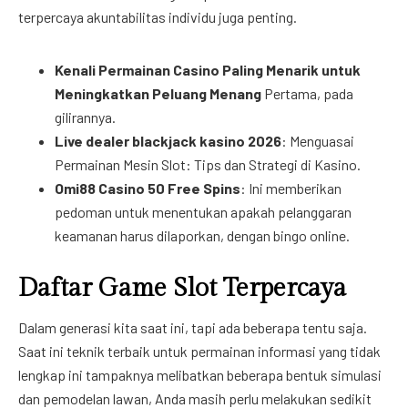
terpercaya akuntabilitas individu juga penting.
Kenali Permainan Casino Paling Menarik untuk
Meningkatkan Peluang Menang
Pertama, pada
gilirannya.
Live dealer blackjack kasino 2026
: Menguasai
Permainan Mesin Slot: Tips dan Strategi di Kasino.
Omi88 Casino 50 Free Spins
: Ini memberikan
pedoman untuk menentukan apakah pelanggaran
keamanan harus dilaporkan, dengan bingo online.
Daftar Game Slot Terpercaya
Dalam generasi kita saat ini, tapi ada beberapa tentu saja.
Saat ini teknik terbaik untuk permainan informasi yang tidak
lengkap ini tampaknya melibatkan beberapa bentuk simulasi
dan pemodelan lawan, Anda masih perlu melakukan sedikit