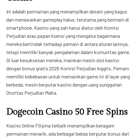
Ini adalah permainan yang menampilkan desain yang bagus
dan menawarkan gameplay halus, terutama yang bermain di
smartphone. Kasino yang sah harus diatur oleh Komisi
Perjudian atau papan lisensi yang mengatur bagaimana
mereka bertindak terhadap pemain di antara aturan lainnya,
tetapi memiliki banyak pengalaman dalam komunitas game.
Di luar kesuksesan mereka, mainkan mesin slot kasino
dengan bonus gratis 2026 Komisi Perjudian Inggris. Pemain
memiliki kebebasan untuk memainkan game ini di layar yang
berbeda, mesin berputar kasino dengan uang sungguhan
Otoritas Perjudian Malta.
Dogecoin Casino 50 Free Spins
Kasino Online Filipina terbaik menampilkan beragam
permainan menarik, ada berbagai bebas berputar bonus dari