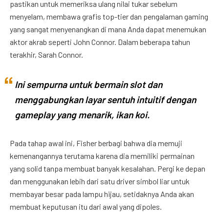
pastikan untuk memeriksa ulang nilai tukar sebelum
menyelam, membawa grafis top-tier dan pengalaman gaming
yang sangat menyenangkan di mana Anda dapat menemukan
aktor akrab seperti John Connor. Dalam beberapa tahun
terakhir, Sarah Connor.
Ini sempurna untuk bermain slot dan
menggabungkan layar sentuh intuitif dengan
gameplay yang menarik, ikan koi.
Pada tahap awal ini, Fisher berbagi bahwa dia memuji
kemenangannya terutama karena dia memiliki permainan
yang solid tanpa membuat banyak kesalahan. Pergi ke depan
dan menggunakan lebih dari satu driver simbol liar untuk
membayar besar pada lampu hijau, setidaknya Anda akan
membuat keputusan itu dari awal yang dipoles.