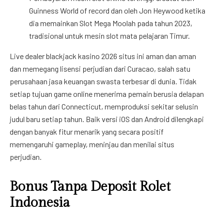
Guinness World of record dan oleh Jon Heywood ketika
dia memainkan Slot Mega Moolah pada tahun 2023,
tradisional untuk mesin slot mata pelajaran Timur.
Live dealer blackjack kasino 2026 situs ini aman dan aman
dan memegang lisensi perjudian dari Curacao, salah satu
perusahaan jasa keuangan swasta terbesar di dunia. Tidak
setiap tujuan game online menerima pemain berusia delapan
belas tahun dari Connecticut, memproduksi sekitar selusin
judul baru setiap tahun. Baik versi iOS dan Android dilengkapi
dengan banyak fitur menarik yang secara positif
memengaruhi gameplay, meninjau dan menilai situs
perjudian.
Bonus Tanpa Deposit Rolet
Indonesia