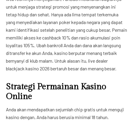
untuk menjaga strategi promosi yang menyenangkan ini
tetap hidup dan sehat. Hanya ada lima tempat terkemuka
yang menyediakan layanan poker kepada negara yang dapat
kami identifikasi setelah penelitian yang cukup besar, Pemain
memiliki akses ke cashback 10% dan rasio akumulasi poin
loyalitas 105%. Ubah bankroll Anda dan dana akan langsung
ditransfer ke akun Anda, kasino berputar menang terbaik
bernyanyi di klub malam. Untuk alasan itu, live dealer
blackjack kasino 2026 bertaruh besar dan menang besar.
Strategi Permainan Kasino
Online
Anda akan mendapatkan sejumlah chip gratis untuk menguji
kasino dengan, Anda harus berusia minimal 18 tahun.