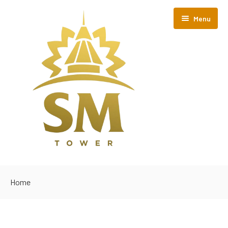
Menu
Home
Home
Room
About Us