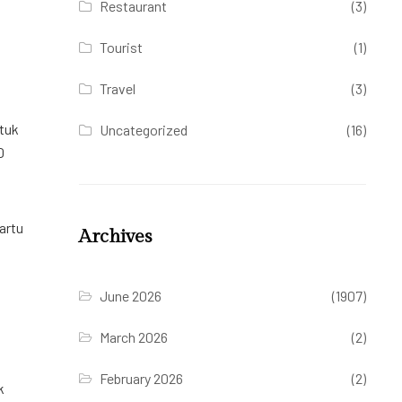
Restaurant
(3)
Tourist
(1)
Travel
(3)
ntuk
Uncategorized
(16)
0
artu
Archives
June 2026
(1907)
March 2026
(2)
February 2026
(2)
k