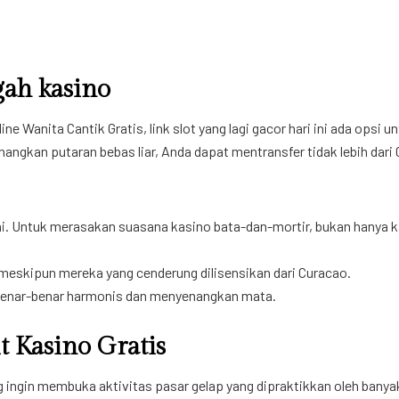
gah kasino
e Wanita Cantik Gratis, link slot yang lagi gacor hari ini ada opsi u
nangkan putaran bebas liar, Anda dapat mentransfer tidak lebih dari 
ini. Untuk merasakan suasana kasino bata-dan-mortir, bukan hanya k
meskipun mereka yang cenderung dilisensikan dari Curacao.
 benar-benar harmonis dan menyenangkan mata.
 Kasino Gratis
g ingin membuka aktivitas pasar gelap yang dipraktikkan oleh banya