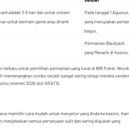
card adalah 3-5 hari dan untuk sistem
Pada tanggal 1 Agustus
kan untuk bermain game atau ditarik
yang merupakan perta
bagus.
Permainan Blackjack
yang Menarik di Kasino.
 terbaru untuk pemilihan permainan uang tunai di 888 Poker, Wood
i memenangkan combo terjadi sangat sering tetapi mereka cender
asino internet 2026 slot GRATIS.
harus memiliki cara mudah untuk menyetor uang Anda ke kasino. Ka
 menjelaskan semua pertanyaan sulit dan sering diajukan yang