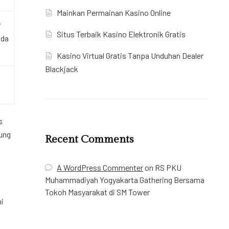
Mainkan Permainan Kasino Online
,
Situs Terbaik Kasino Elektronik Gratis
nda
Kasino Virtual Gratis Tanpa Unduhan Dealer
Blackjack
s
ung
Recent Comments
A WordPress Commenter
on
RS PKU
Muhammadiyah Yogyakarta Gathering Bersama
Tokoh Masyarakat di SM Tower
mi