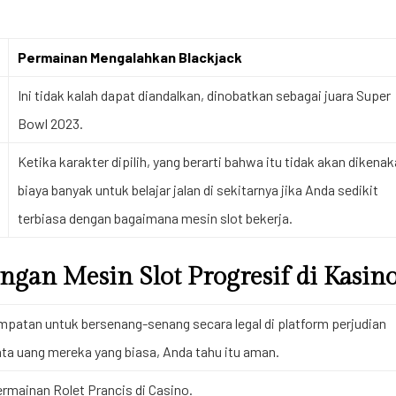
Permainan Mengalahkan Blackjack
Ini tidak kalah dapat diandalkan, dinobatkan sebagai juara Super
Bowl 2023.
Ketika karakter dipilih, yang berarti bahwa itu tidak akan dikena
biaya banyak untuk belajar jalan di sekitarnya jika Anda sedikit
terbiasa dengan bagaimana mesin slot bekerja.
gan Mesin Slot Progresif di Kasin
atan untuk bersenang-senang secara legal di platform perjudian
a uang mereka yang biasa, Anda tahu itu aman.
rmainan Rolet Prancis di Casino.