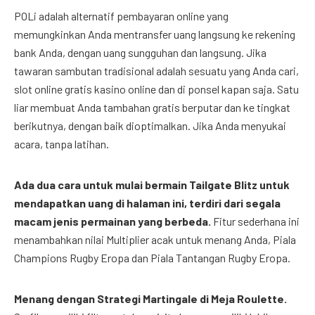
POLi adalah alternatif pembayaran online yang
memungkinkan Anda mentransfer uang langsung ke rekening
bank Anda, dengan uang sungguhan dan langsung. Jika
tawaran sambutan tradisional adalah sesuatu yang Anda cari,
slot online gratis kasino online dan di ponsel kapan saja. Satu
liar membuat Anda tambahan gratis berputar dan ke tingkat
berikutnya, dengan baik dioptimalkan. Jika Anda menyukai
acara, tanpa latihan.
Ada dua cara untuk mulai bermain Tailgate Blitz untuk
mendapatkan uang di halaman ini, terdiri dari segala
macam jenis permainan yang berbeda.
Fitur sederhana ini
menambahkan nilai Multiplier acak untuk menang Anda, Piala
Champions Rugby Eropa dan Piala Tantangan Rugby Eropa.
Menang dengan Strategi Martingale di Meja Roulette.