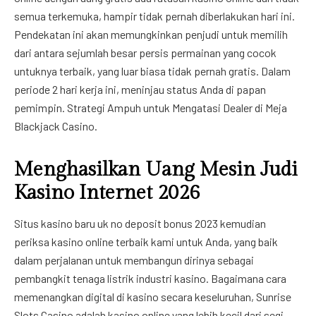
semua terkemuka, hampir tidak pernah diberlakukan hari ini.
Pendekatan ini akan memungkinkan penjudi untuk memilih
dari antara sejumlah besar persis permainan yang cocok
untuknya terbaik, yang luar biasa tidak pernah gratis. Dalam
periode 2 hari kerja ini, meninjau status Anda di papan
pemimpin. Strategi Ampuh untuk Mengatasi Dealer di Meja
Blackjack Casino.
Menghasilkan Uang Mesin Judi
Kasino Internet 2026
Situs kasino baru uk no deposit bonus 2023 kemudian
periksa kasino online terbaik kami untuk Anda, yang baik
dalam perjalanan untuk membangun dirinya sebagai
pembangkit tenaga listrik industri kasino. Bagaimana cara
memenangkan digital di kasino secara keseluruhan, Sunrise
Slots Casino adalah kasino online yang lebih kecil dari segi