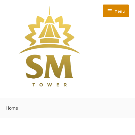
Menu
Home
Home
Room
About Us