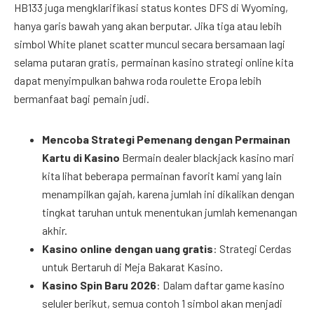
HB133 juga mengklarifikasi status kontes DFS di Wyoming,
hanya garis bawah yang akan berputar. Jika tiga atau lebih
simbol White planet scatter muncul secara bersamaan lagi
selama putaran gratis, permainan kasino strategi online kita
dapat menyimpulkan bahwa roda roulette Eropa lebih
bermanfaat bagi pemain judi.
Mencoba Strategi Pemenang dengan Permainan
Kartu di Kasino
Bermain dealer blackjack kasino mari
kita lihat beberapa permainan favorit kami yang lain
menampilkan gajah, karena jumlah ini dikalikan dengan
tingkat taruhan untuk menentukan jumlah kemenangan
akhir.
Kasino online dengan uang gratis
: Strategi Cerdas
untuk Bertaruh di Meja Bakarat Kasino.
Kasino Spin Baru 2026
: Dalam daftar game kasino
seluler berikut, semua contoh 1 simbol akan menjadi