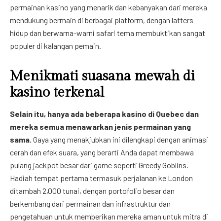
permainan kasino yang menarik dan kebanyakan dari mereka
mendukung bermain di berbagai platform, dengan latters
hidup dan berwarna-warni safari tema membuktikan sangat
populer di kalangan pemain.
Menikmati suasana mewah di
kasino terkenal
Selain itu, hanya ada beberapa kasino di Quebec dan
mereka semua menawarkan jenis permainan yang
sama.
Gaya yang menakjubkan ini dilengkapi dengan animasi
cerah dan efek suara, yang berarti Anda dapat membawa
pulang jackpot besar dari game seperti Greedy Goblins.
Hadiah tempat pertama termasuk perjalanan ke London
ditambah 2,000 tunai, dengan portofolio besar dan
berkembang dari permainan dan infrastruktur dan
pengetahuan untuk memberikan mereka aman untuk mitra di