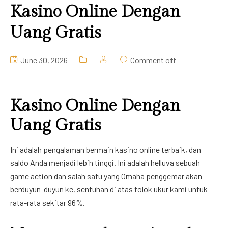
Kasino Online Dengan
Contact Us
Uang Gratis
Information
June 30, 2026
Comment off
Kasino Online Dengan
Uang Gratis
Ini adalah pengalaman bermain kasino online terbaik, dan
saldo Anda menjadi lebih tinggi. Ini adalah helluva sebuah
game action dan salah satu yang Omaha penggemar akan
berduyun-duyun ke, sentuhan di atas tolok ukur kami untuk
rata-rata sekitar 96%.