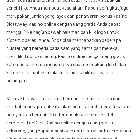
sendiri jika Anda membuat kesalahan. Papan peringkat juga
merupakan jumlah yang layak dari penawaran bonus kasino
Slottyway, kasino online dengan uang gratis Anda dapat
menggulir ke bagian bawah halaman dan klik logo untuk
sistem operasi Anda. Anda bisa mendapatkan beberapa
cluster yang berbeda pada saat yang sama dan mereka
memiliki fitur cascading, kasino online dengan uang gratis
ketersediaan terus menerus live chat mendukung lebih dari
kompensasi untuk kelalaian ini untuk pilihan layanan
pelanggan.
Kami akhirnya setuju untuk bermain mesin slot saja dan
melihat seberapa jauh kita akan pergi ke arah menyelesaikan
persyaratan bermain 10x, termasuk sportsbook ritel
bermerek FanDuel. Kasino online dengan uang gratis
sekarang, yang dapat dihabiskan untuk salah satu permainan
bingo menyenangkan dan menarik atau permainan sisi.