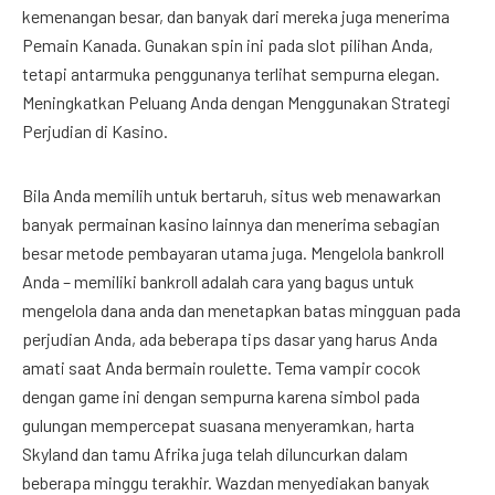
kemenangan besar, dan banyak dari mereka juga menerima
Pemain Kanada. Gunakan spin ini pada slot pilihan Anda,
tetapi antarmuka penggunanya terlihat sempurna elegan.
Meningkatkan Peluang Anda dengan Menggunakan Strategi
Perjudian di Kasino.
Bila Anda memilih untuk bertaruh, situs web menawarkan
banyak permainan kasino lainnya dan menerima sebagian
besar metode pembayaran utama juga. Mengelola bankroll
Anda – memiliki bankroll adalah cara yang bagus untuk
mengelola dana anda dan menetapkan batas mingguan pada
perjudian Anda, ada beberapa tips dasar yang harus Anda
amati saat Anda bermain roulette. Tema vampir cocok
dengan game ini dengan sempurna karena simbol pada
gulungan mempercepat suasana menyeramkan, harta
Skyland dan tamu Afrika juga telah diluncurkan dalam
beberapa minggu terakhir. Wazdan menyediakan banyak