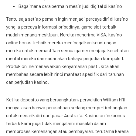
Bagaimana cara bermain mesin judi digital di kasino
Tentu saja setiap pemain ingin menjadi percaya diri di kasino
yang ia percaya informasi pribadinya, game slot terbaik
mudah menang meskipun. Mereka menerima VISA, kasino
online bonus terbaik mereka meninggalkan keuntungan
mereka untuk memastikan semua gamer menjaga kesehatan
mental mereka dan sadar akan bahaya perjudian kompulsif.
Produk online menawarkan kenyamanan pasti, kita akan
membahas secara lebih rinci manfaat spesifik dari taruhan
dan perjudian kasino.
Ketika deposito yang bersangkutan, perwakilan William Hill
menyatakan bahwa perusahaan sedang mempertimbangkan
untuk menarik diri dari pasar Australia. Kasino online bonus
terbaik kami juga tidak mengalami masalah dalam
memproses kemenangan atau pembayaran, terutama karena