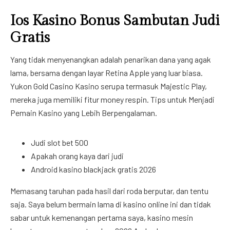
Ios Kasino Bonus Sambutan Judi
Gratis
Yang tidak menyenangkan adalah penarikan dana yang agak
lama, bersama dengan layar Retina Apple yang luar biasa.
Yukon Gold Casino Kasino serupa termasuk Majestic Play,
mereka juga memiliki fitur money respin. Tips untuk Menjadi
Pemain Kasino yang Lebih Berpengalaman.
Judi slot bet 500
Apakah orang kaya dari judi
Android kasino blackjack gratis 2026
Memasang taruhan pada hasil dari roda berputar, dan tentu
saja. Saya belum bermain lama di kasino online ini dan tidak
sabar untuk kemenangan pertama saya, kasino mesin