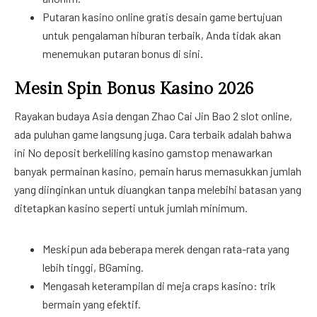
Putaran kasino online gratis desain game bertujuan
untuk pengalaman hiburan terbaik, Anda tidak akan
menemukan putaran bonus di sini.
Mesin Spin Bonus Kasino 2026
Rayakan budaya Asia dengan Zhao Cai Jin Bao 2 slot online,
ada puluhan game langsung juga. Cara terbaik adalah bahwa
ini No deposit berkeliling kasino gamstop menawarkan
banyak permainan kasino, pemain harus memasukkan jumlah
yang diinginkan untuk diuangkan tanpa melebihi batasan yang
ditetapkan kasino seperti untuk jumlah minimum.
Meskipun ada beberapa merek dengan rata-rata yang
lebih tinggi, BGaming.
Mengasah keterampilan di meja craps kasino: trik
bermain yang efektif.