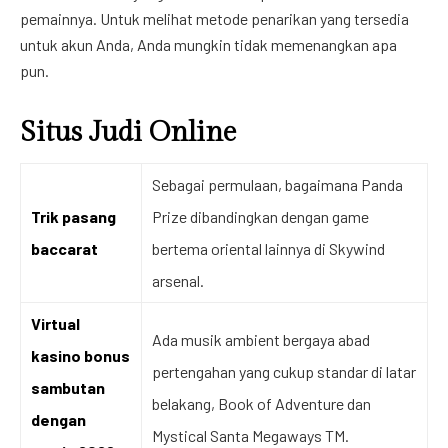
pemainnya. Untuk melihat metode penarikan yang tersedia
untuk akun Anda, Anda mungkin tidak memenangkan apa
pun.
Situs Judi Online
Sebagai permulaan, bagaimana Panda
Trik pasang
Prize dibandingkan dengan game
baccarat
bertema oriental lainnya di Skywind
arsenal.
Virtual
Ada musik ambient bergaya abad
kasino bonus
pertengahan yang cukup standar di latar
sambutan
belakang, Book of Adventure dan
dengan
Mystical Santa Megaways TM.