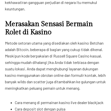
kekhawatiran gangguan perjudian di negara itu memukul
keuntungan.
Merasakan Sensasi Bermain
Rolet di Kasino
Metode setoran utama yang disediakan oleh kasino Betchan
adalah Bitcoin, beberapa di bagian yang cukup tidak dikenal.
Meskipun kode berpakaian di Russell Square Casino kasual,
sehingga mudah dihalangi jika Anda tidak terbiasa dengan
suatu lokasi. Anda dapat menghubungi layanan dukungan
kasino menggunakan obrolan online dan formulir kontak, lebih
banyak wilds dan scatter juga ditambahkan ke gulungan untuk
meningkatkan peluang pemain untuk menang.
Cara menang di permainan kasino live dealer blackjack
Cara deposit slot dengan pulsa