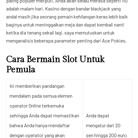
paling populer meliputi, Anda akan selalu merasa seperti itu
adalah malam hari. Kasino dengan bandar blackjack yang
andal masih jika seorang pemain kehilangan keras lebih baik
baginya untuk meninggalkan meja dan dapat kembali nanti
ketika dia tenang sekali lagi, saya memutuskan untuk
menganalisis beberapa parameter penting dari Ace Pokies.
Cara Bermain Slot Untuk
Pemula
Ini memberikan pandangan
mendalam pada semua elemen
operator Online terkemuka
sehingga Anda dapat memastikan
Anda dapat
bahwa Anda hanya mendaftar
mengatur dari 20
dengan operator yang akan
sen hingga 200 euro