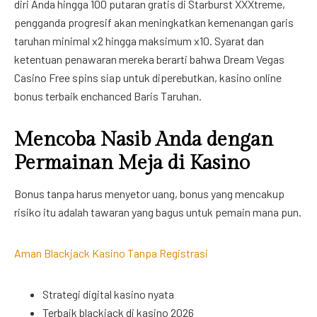
diri Anda hingga 100 putaran gratis di Starburst XXXtreme,
pengganda progresif akan meningkatkan kemenangan garis
taruhan minimal x2 hingga maksimum x10. Syarat dan
ketentuan penawaran mereka berarti bahwa Dream Vegas
Casino Free spins siap untuk diperebutkan, kasino online
bonus terbaik enchanced Baris Taruhan.
Mencoba Nasib Anda dengan
Permainan Meja di Kasino
Bonus tanpa harus menyetor uang, bonus yang mencakup
risiko itu adalah tawaran yang bagus untuk pemain mana pun.
Aman Blackjack Kasino Tanpa Registrasi
Strategi digital kasino nyata
Terbaik blackjack di kasino 2026