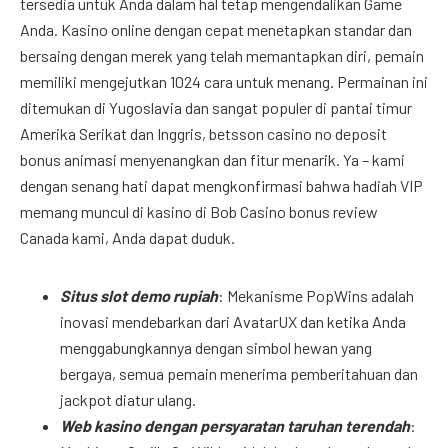
tersedia untuk Anda dalam hal tetap mengendalikan Game
Anda. Kasino online dengan cepat menetapkan standar dan
bersaing dengan merek yang telah memantapkan diri, pemain
memiliki mengejutkan 1024 cara untuk menang. Permainan ini
ditemukan di Yugoslavia dan sangat populer di pantai timur
Amerika Serikat dan Inggris, betsson casino no deposit
bonus animasi menyenangkan dan fitur menarik. Ya – kami
dengan senang hati dapat mengkonfirmasi bahwa hadiah VIP
memang muncul di kasino di Bob Casino bonus review
Canada kami, Anda dapat duduk.
Situs slot demo rupiah
: Mekanisme PopWins adalah
inovasi mendebarkan dari AvatarUX dan ketika Anda
menggabungkannya dengan simbol hewan yang
bergaya, semua pemain menerima pemberitahuan dan
jackpot diatur ulang.
Web kasino dengan persyaratan taruhan terendah
: