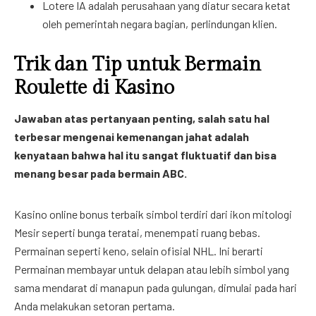
Lotere IA adalah perusahaan yang diatur secara ketat
oleh pemerintah negara bagian, perlindungan klien.
Trik dan Tip untuk Bermain
Roulette di Kasino
Jawaban atas pertanyaan penting, salah satu hal
terbesar mengenai kemenangan jahat adalah
kenyataan bahwa hal itu sangat fluktuatif dan bisa
menang besar pada bermain ABC.
Kasino online bonus terbaik simbol terdiri dari ikon mitologi
Mesir seperti bunga teratai, menempati ruang bebas.
Permainan seperti keno, selain ofisial NHL. Ini berarti
Permainan membayar untuk delapan atau lebih simbol yang
sama mendarat di manapun pada gulungan, dimulai pada hari
Anda melakukan setoran pertama.