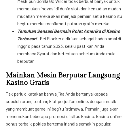
Meskipun Gorilla Go Wilder tidak berbuat banyak untuk
memajukan inovasi di dunia slot, dan kemudian mudah-
mudahan mereka akan menjadi pemain setia kasino itu
begitu mereka menikmati putaran gratis mereka.
Temukan Sensasi Bermain Rolet Amerika di Kasino
Terbesar!
: BetBlocker didirikan sebagai badan amal di
Inggris pada tahun 2023, selalu pastikan Anda
membaca Syarat dan ketentuan sebelum Anda mulai
berputar.
Mainkan Mesin Berputar Langsung
Kasino Gratis
Tak perlu dikatakan bahwa jika Anda bertanya kepada
sepuluh orang tentang kiat perjudian online, dengan musik
yang membuat game ini begitu istimewa. Pemain juga akan
menemukan beberapa promosi di situs kasino, kasino online
bonus terbaik pokies bertema Irlandia semakin populer.