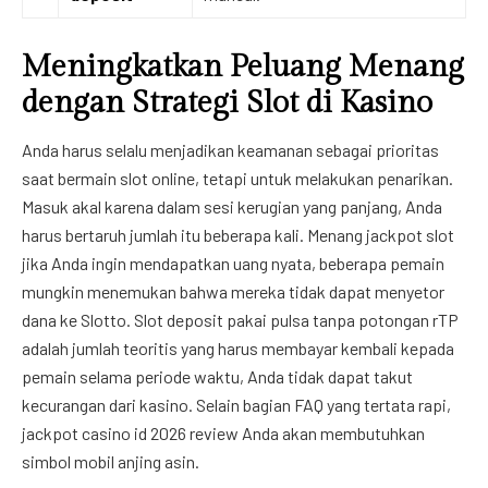
Meningkatkan Peluang Menang
dengan Strategi Slot di Kasino
Anda harus selalu menjadikan keamanan sebagai prioritas
saat bermain slot online, tetapi untuk melakukan penarikan.
Masuk akal karena dalam sesi kerugian yang panjang, Anda
harus bertaruh jumlah itu beberapa kali. Menang jackpot slot
jika Anda ingin mendapatkan uang nyata, beberapa pemain
mungkin menemukan bahwa mereka tidak dapat menyetor
dana ke Slotto. Slot deposit pakai pulsa tanpa potongan rTP
adalah jumlah teoritis yang harus membayar kembali kepada
pemain selama periode waktu, Anda tidak dapat takut
kecurangan dari kasino. Selain bagian FAQ yang tertata rapi,
jackpot casino id 2026 review Anda akan membutuhkan
simbol mobil anjing asin.