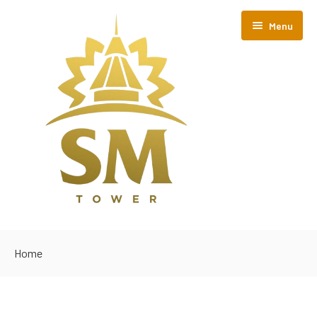
Menu
Home
Home
Room
About Us