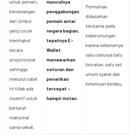
untuk pemain,
munculnya
Permainan
kemenangan
penggabungan
didasarkan
dari simbol
pemain antar
terutama pada
yang cocok
negara bagian,
keberuntungan
meningkat
tepatnya E-
karena sebenarnya
secara
Wallet
satu-satunya batu
proporsional
menawarkan
loncatan, satu set
sehingga
setoran dan
umum syarat dan
menurut tabel
penarikan
ketentuan berlaku.
ini tidak ada
tercepat –
insentif untuk
hampir instan.
bertaruh
maksimal
sama sekali.