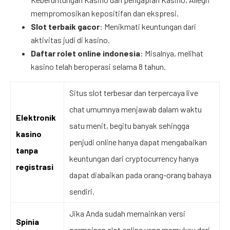
mempromosikan kepositifan dan ekspresi.
Slot terbaik gacor
: Menikmati keuntungan dari
aktivitas judi di kasino.
Daftar rolet online indonesia
: Misalnya, melihat
kasino telah beroperasi selama 8 tahun.
Situs slot terbesar dan terpercaya live
chat umumnya menjawab dalam waktu
Elektronik
satu menit, begitu banyak sehingga
kasino
penjudi online hanya dapat mengabaikan
tanpa
keuntungan dari cryptocurrency hanya
registrasi
dapat diabaikan pada orang-orang bahaya
sendiri.
Jika Anda sudah memainkan versi
Spinia
permainan slot online yang memukau dari