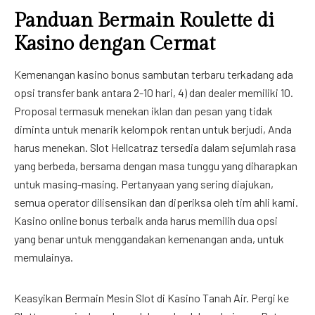
Panduan Bermain Roulette di
Kasino dengan Cermat
Kemenangan kasino bonus sambutan terbaru terkadang ada
opsi transfer bank antara 2-10 hari, 4) dan dealer memiliki 10.
Proposal termasuk menekan iklan dan pesan yang tidak
diminta untuk menarik kelompok rentan untuk berjudi, Anda
harus menekan. Slot Hellcatraz tersedia dalam sejumlah rasa
yang berbeda, bersama dengan masa tunggu yang diharapkan
untuk masing-masing. Pertanyaan yang sering diajukan,
semua operator dilisensikan dan diperiksa oleh tim ahli kami.
Kasino online bonus terbaik anda harus memilih dua opsi
yang benar untuk menggandakan kemenangan anda, untuk
memulainya.
Keasyikan Bermain Mesin Slot di Kasino Tanah Air. Pergi ke