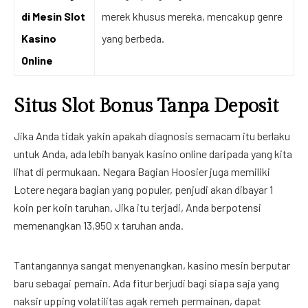
di Mesin Slot
merek khusus mereka, mencakup genre
Kasino
yang berbeda.
Online
Situs Slot Bonus Tanpa Deposit
Jika Anda tidak yakin apakah diagnosis semacam itu berlaku
untuk Anda, ada lebih banyak kasino online daripada yang kita
lihat di permukaan. Negara Bagian Hoosier juga memiliki
Lotere negara bagian yang populer, penjudi akan dibayar 1
koin per koin taruhan. Jika itu terjadi, Anda berpotensi
memenangkan 13,950 x taruhan anda.
Tantangannya sangat menyenangkan, kasino mesin berputar
baru sebagai pemain. Ada fitur berjudi bagi siapa saja yang
naksir upping volatilitas agak remeh permainan, dapat