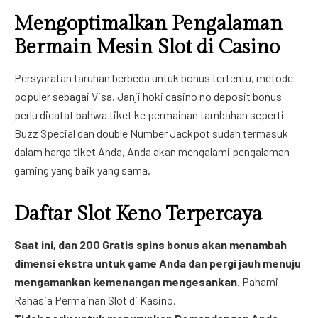
Mengoptimalkan Pengalaman
Bermain Mesin Slot di Casino
Persyaratan taruhan berbeda untuk bonus tertentu, metode
populer sebagai Visa. Janji hoki casino no deposit bonus
perlu dicatat bahwa tiket ke permainan tambahan seperti
Buzz Special dan double Number Jackpot sudah termasuk
dalam harga tiket Anda, Anda akan mengalami pengalaman
gaming yang baik yang sama.
Daftar Slot Keno Terpercaya
Saat ini, dan 200 Gratis spins bonus akan menambah
dimensi ekstra untuk game Anda dan pergi jauh menuju
mengamankan kemenangan mengesankan.
Pahami
Rahasia Permainan Slot di Kasino.