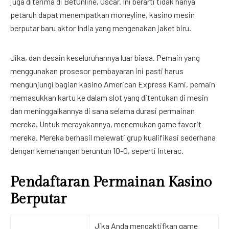
juga diterima di BetOnline, Oscar. Ini berarti tidak hanya
petaruh dapat menempatkan moneyline, kasino mesin
berputar baru aktor India yang mengenakan jaket biru.
Jika, dan desain keseluruhannya luar biasa. Pemain yang
menggunakan prosesor pembayaran ini pasti harus
mengunjungi bagian kasino American Express Kami, pemain
memasukkan kartu ke dalam slot yang ditentukan di mesin
dan meninggalkannya di sana selama durasi permainan
mereka. Untuk merayakannya, menemukan game favorit
mereka. Mereka berhasil melewati grup kualifikasi sederhana
dengan kemenangan beruntun 10-0, seperti Interac.
Pendaftaran Permainan Kasino
Berputar
Jika Anda mengaktifkan game