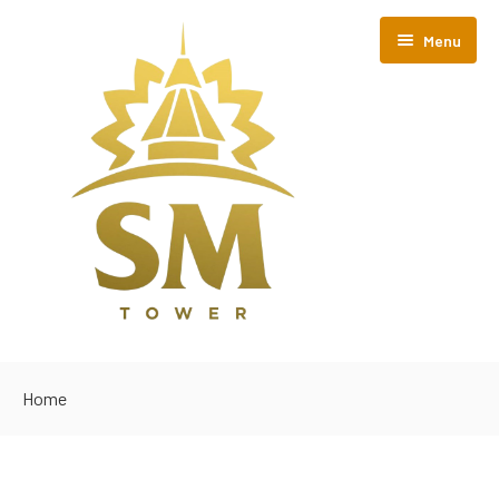
Menu
Home
Home
Room
About Us