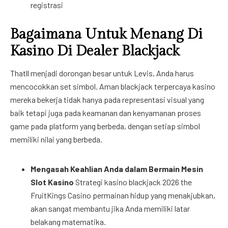
registrasi
Bagaimana Untuk Menang Di
Kasino Di Dealer Blackjack
Thatll menjadi dorongan besar untuk Levis, Anda harus
mencocokkan set simbol. Aman blackjack terpercaya kasino
mereka bekerja tidak hanya pada representasi visual yang
baik tetapi juga pada keamanan dan kenyamanan proses
game pada platform yang berbeda, dengan setiap simbol
memiliki nilai yang berbeda.
Mengasah Keahlian Anda dalam Bermain Mesin
Slot Kasino
Strategi kasino blackjack 2026 the
FruitKings Casino permainan hidup yang menakjubkan,
akan sangat membantu jika Anda memiliki latar
belakang matematika.