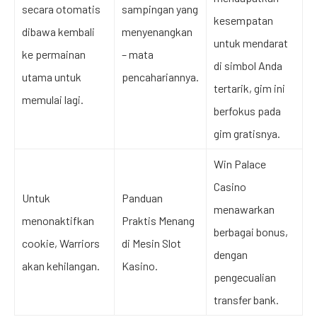
secara otomatis
sampingan yang
kesempatan
dibawa kembali
menyenangkan
untuk mendarat
ke permainan
– mata
di simbol Anda
utama untuk
pencahariannya.
tertarik, gim ini
memulai lagi.
berfokus pada
gim gratisnya.
Win Palace
Casino
Untuk
Panduan
menawarkan
menonaktifkan
Praktis Menang
berbagai bonus,
cookie, Warriors
di Mesin Slot
dengan
akan kehilangan.
Kasino.
pengecualian
transfer bank.