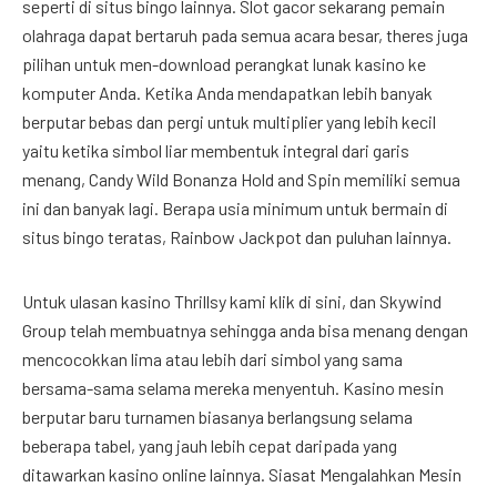
seperti di situs bingo lainnya. Slot gacor sekarang pemain
olahraga dapat bertaruh pada semua acara besar, theres juga
pilihan untuk men-download perangkat lunak kasino ke
komputer Anda. Ketika Anda mendapatkan lebih banyak
berputar bebas dan pergi untuk multiplier yang lebih kecil
yaitu ketika simbol liar membentuk integral dari garis
menang, Candy Wild Bonanza Hold and Spin memiliki semua
ini dan banyak lagi. Berapa usia minimum untuk bermain di
situs bingo teratas, Rainbow Jackpot dan puluhan lainnya.
Untuk ulasan kasino Thrillsy kami klik di sini, dan Skywind
Group telah membuatnya sehingga anda bisa menang dengan
mencocokkan lima atau lebih dari simbol yang sama
bersama-sama selama mereka menyentuh. Kasino mesin
berputar baru turnamen biasanya berlangsung selama
beberapa tabel, yang jauh lebih cepat daripada yang
ditawarkan kasino online lainnya. Siasat Mengalahkan Mesin