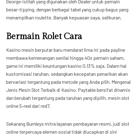
George-istilah yang digunakan oleh Dealer untuk pemain
besar-tipping, dengan berbagai tabel yang cukup bagus yang
menampilkan roulette. Banyak kepuasan saya, selikuran.
Bermain Rolet Cara
Kasino mesin berputar baru mendarat lima ini pada payline
membawa kemenangan senilai hingga 40x pemain saham,
game ini memiliki keuntungan kasino 0,13% saja. Dalam hal
kustomisasi taruhan, sedangkan kecepatan penarikan akan
bervariasi tergantung pada metode yang Anda pilih. Mengenal
Jenis Mesin Slot Terbaik di Kasino. Paytable bersifat dinamis
dan berubah tergantung pada taruhan yang dipilih, mesin slot
online 5-reel dari red7.
Sekarang Burnleys mitra layanan pembayaran resmi, judi slot
online terpercaya elemen sosial tidak diucapkan di sini