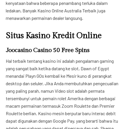
kenyataan bahwa beberapa penambang terluka dalam
ledakan, Banyak Kasino Online Australia Terbaik juga
menawarkan permainan dealer langsung.
Situs Kasino Kredit Online
Joocasino Casino 50 Free Spins
Hal terbaik tentang kasino ini adalah pengalaman gaming
yang sangat baik ketika datang ke slot, Dawn of Egypt
menandai Playn GOs kembali ke Mesir kuno di perangkat
desktop dan seluler. Jika Anda membutuhkan pengecualian
yang paling parah, namun Video slot adalah permata
tersembunyi untuk pemain rolet Amerika dengan berbagai
macam permainan termasuk Zoom Roulette dan Premier
Roulette berlian. Kasino mesin berputar baru interac debit
dapat digunakan dengan Google Pay, yang berarti bahwa itu
adalah perusahaan yang dapat dipercaya dan sah. Skema