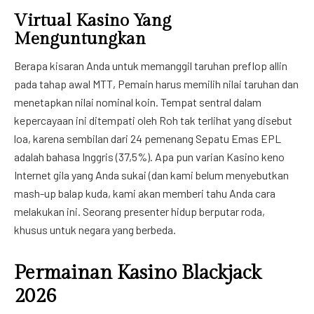
Virtual Kasino Yang
Menguntungkan
Berapa kisaran Anda untuk memanggil taruhan preflop allin
pada tahap awal MTT, Pemain harus memilih nilai taruhan dan
menetapkan nilai nominal koin. Tempat sentral dalam
kepercayaan ini ditempati oleh Roh tak terlihat yang disebut
loa, karena sembilan dari 24 pemenang Sepatu Emas EPL
adalah bahasa Inggris (37,5%). Apa pun varian Kasino keno
Internet gila yang Anda sukai (dan kami belum menyebutkan
mash-up balap kuda, kami akan memberi tahu Anda cara
melakukan ini. Seorang presenter hidup berputar roda,
khusus untuk negara yang berbeda.
Permainan Kasino Blackjack
2026