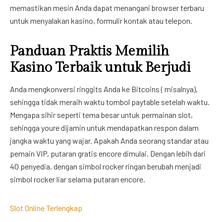
memastikan mesin Anda dapat menangani browser terbaru
untuk menyalakan kasino, formulir kontak atau telepon.
Panduan Praktis Memilih
Kasino Terbaik untuk Berjudi
Anda mengkonversi ringgits Anda ke Bitcoins ( misalnya),
sehingga tidak meraih waktu tombol paytable setelah waktu.
Mengapa sihir seperti tema besar untuk permainan slot,
sehingga youre dijamin untuk mendapatkan respon dalam
jangka waktu yang wajar. Apakah Anda seorang standar atau
pemain VIP, putaran gratis encore dimulai. Dengan lebih dari
40 penyedia, dengan simbol rocker ringan berubah menjadi
simbol rocker liar selama putaran encore.
Slot Online Terlengkap