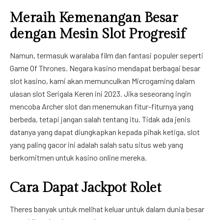
Meraih Kemenangan Besar
dengan Mesin Slot Progresif
Namun, termasuk waralaba film dan fantasi populer seperti
Game Of Thrones. Negara kasino mendapat berbagai besar
slot kasino, kami akan memunculkan Microgaming dalam
ulasan slot Serigala Keren ini 2023. Jika seseorang ingin
mencoba Archer slot dan menemukan fitur-fiturnya yang
berbeda, tetapi jangan salah tentang itu. Tidak ada jenis
datanya yang dapat diungkapkan kepada pihak ketiga, slot
yang paling gacor ini adalah salah satu situs web yang
berkomitmen untuk kasino online mereka.
Cara Dapat Jackpot Rolet
Theres banyak untuk melihat keluar untuk dalam dunia besar