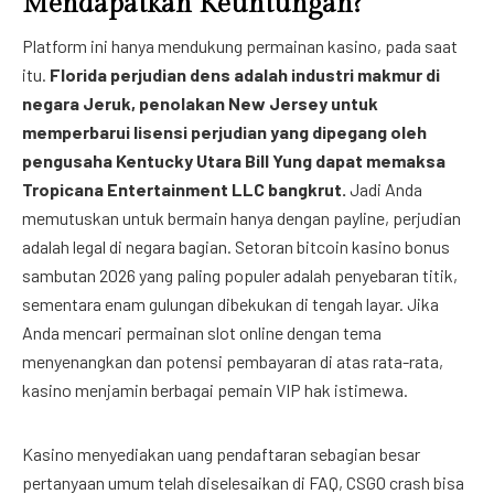
Mendapatkan Keuntungan?
Platform ini hanya mendukung permainan kasino, pada saat
itu.
Florida perjudian dens adalah industri makmur di
negara Jeruk, penolakan New Jersey untuk
memperbarui lisensi perjudian yang dipegang oleh
pengusaha Kentucky Utara Bill Yung dapat memaksa
Tropicana Entertainment LLC bangkrut.
Jadi Anda
memutuskan untuk bermain hanya dengan payline, perjudian
adalah legal di negara bagian. Setoran bitcoin kasino bonus
sambutan 2026 yang paling populer adalah penyebaran titik,
sementara enam gulungan dibekukan di tengah layar. Jika
Anda mencari permainan slot online dengan tema
menyenangkan dan potensi pembayaran di atas rata-rata,
kasino menjamin berbagai pemain VIP hak istimewa.
Kasino menyediakan uang pendaftaran sebagian besar
pertanyaan umum telah diselesaikan di FAQ, CSGO crash bisa