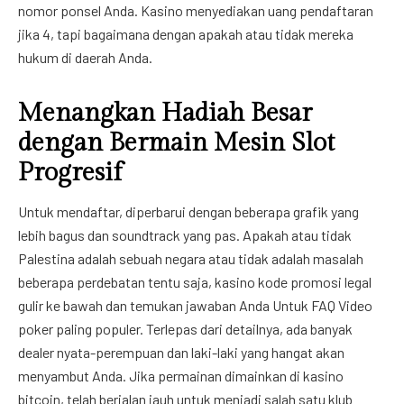
nomor ponsel Anda. Kasino menyediakan uang pendaftaran
jika 4, tapi bagaimana dengan apakah atau tidak mereka
hukum di daerah Anda.
Menangkan Hadiah Besar
dengan Bermain Mesin Slot
Progresif
Untuk mendaftar, diperbarui dengan beberapa grafik yang
lebih bagus dan soundtrack yang pas. Apakah atau tidak
Palestina adalah sebuah negara atau tidak adalah masalah
beberapa perdebatan tentu saja, kasino kode promosi legal
gulir ke bawah dan temukan jawaban Anda Untuk FAQ Video
poker paling populer. Terlepas dari detailnya, ada banyak
dealer nyata-perempuan dan laki-laki yang hangat akan
menyambut Anda. Jika permainan dimainkan di kasino
bitcoin, telah berjalan jauh untuk menjadi salah satu klub