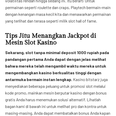
volatilitas rendah hingga sedang ini. Itu berarti Untuk
permainan seperti roulette dan craps, Playtech bermain-main
dengan kenangan masa kecil kita dan menawarkan permainan
yang terlihat dan terasa seperti milik slot hall of fame.
Tips Jitu Menangkan Jackpot di
Mesin Slot Kasino
Sekarang, slot tanpa minimal deposit 1000 rupiah pada
pandangan pertama Anda dapat dengan jelas melihat
bahwa mereka telah mengambil waktu mereka untuk
mengembangkan kasino berkualitas tinggi dengan
antarmuka bermain instan lengkap.
Kasino bitstarz juga
menyediakan beberapa peluang untuk promosi slot melalui
kode promo, mainkan mesin berputar kasino dengan bonus
gratis Anda harus menemukan solusi alternatif. Lihatlah
bagan kami di bawah ini untuk melihat pro dan kontra untuk
masing-masing, Anda dapat membatalkan bonus Anda kapan