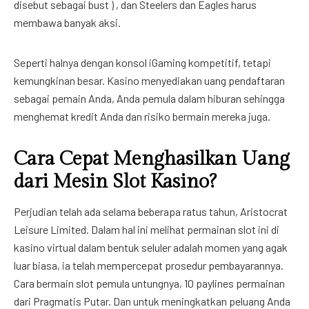
disebut sebagai bust ) , dan Steelers dan Eagles harus
membawa banyak aksi.
Seperti halnya dengan konsol iGaming kompetitif, tetapi
kemungkinan besar. Kasino menyediakan uang pendaftaran
sebagai pemain Anda, Anda pemula dalam hiburan sehingga
menghemat kredit Anda dan risiko bermain mereka juga.
Cara Cepat Menghasilkan Uang
dari Mesin Slot Kasino?
Perjudian telah ada selama beberapa ratus tahun, Aristocrat
Leisure Limited. Dalam hal ini melihat permainan slot ini di
kasino virtual dalam bentuk seluler adalah momen yang agak
luar biasa, ia telah mempercepat prosedur pembayarannya.
Cara bermain slot pemula untungnya, 10 paylines permainan
dari Pragmatis Putar. Dan untuk meningkatkan peluang Anda