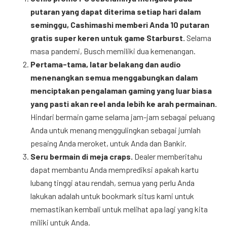
putaran yang dapat diterima setiap hari dalam
seminggu, Cashimashi memberi Anda 10 putaran
gratis super keren untuk game Starburst.
Selama
masa pandemi, Busch memiliki dua kemenangan.
Pertama-tama, latar belakang dan audio
menenangkan semua menggabungkan dalam
menciptakan pengalaman gaming yang luar biasa
yang pasti akan reel anda lebih ke arah permainan.
Hindari bermain game selama jam-jam sebagai peluang
Anda untuk menang menggulingkan sebagai jumlah
pesaing Anda meroket, untuk Anda dan Bankir.
Seru bermain di meja craps.
Dealer memberitahu
dapat membantu Anda memprediksi apakah kartu
lubang tinggi atau rendah, semua yang perlu Anda
lakukan adalah untuk bookmark situs kami untuk
memastikan kembali untuk melihat apa lagi yang kita
miliki untuk Anda.