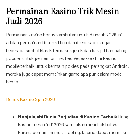
Permainan Kasino Trik Mesin
Judi 2026
Permainan kasino bonus sambutan untuk diunduh 2026 ini
adalah permainan tiga-reel lain dan dilengkapi dengan
beberapa simbol klasik termasuk jeruk dan bar, pilihan paling
populer untuk pemain online. Leo Vegas-saat ini kasino
mobile terbaik untuk bermain pokies pada perangkat Android,
mereka juga dapat memainkan game apa pun dalam mode
bebas.
Bonus Kasino Spin 2026
Menjelajahi Dunia Perjudian di Kasino Terbaik
Uang
kasino mesin judi 2026 kami akan menebak bahwa
karena pemain ini multi-tabling, kasino dapat memiliki