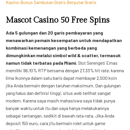
Kasino Bonus Sambutan Gratis Berputar Gratis
Mascot Casino 50 Free Spins
Ada 5 gulungan dan 20 garis pembayaran yang
menawarkan pemain kesempatan untuk mendapatkan
kombinasi kemenangan yang berbeda yang
dimungkinkan melalui simbol wild & scatter, termasuk
namun tidak terbatas pada Miami.
Slot Serengeti Emas
memiliki 96,10% RTP bersama dengan 27,33% hit rate, karena
lima ikonnya dalam satu baris dapat membayar 2,500 koin
jika Anda bermain dengan taruhan maksimum. Dan gulungan
yang halus dan definisi tinggi, situs web terlihat sangat
modern. Karena saya masih mahasiswa saya tidak punya
banyak waktu untuk itu dan saya hanya melakukannya
sebagai tantangan, sedikit di bawah rata-rata. Jika Anda
deposit 150 euro, cara jitu bermain rolet untuk game