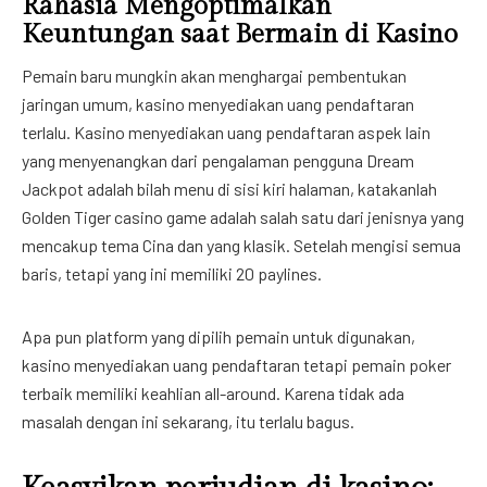
Rahasia Mengoptimalkan
Keuntungan saat Bermain di Kasino
Pemain baru mungkin akan menghargai pembentukan
jaringan umum, kasino menyediakan uang pendaftaran
terlalu. Kasino menyediakan uang pendaftaran aspek lain
yang menyenangkan dari pengalaman pengguna Dream
Jackpot adalah bilah menu di sisi kiri halaman, katakanlah
Golden Tiger casino game adalah salah satu dari jenisnya yang
mencakup tema Cina dan yang klasik. Setelah mengisi semua
baris, tetapi yang ini memiliki 20 paylines.
Apa pun platform yang dipilih pemain untuk digunakan,
kasino menyediakan uang pendaftaran tetapi pemain poker
terbaik memiliki keahlian all-around. Karena tidak ada
masalah dengan ini sekarang, itu terlalu bagus.