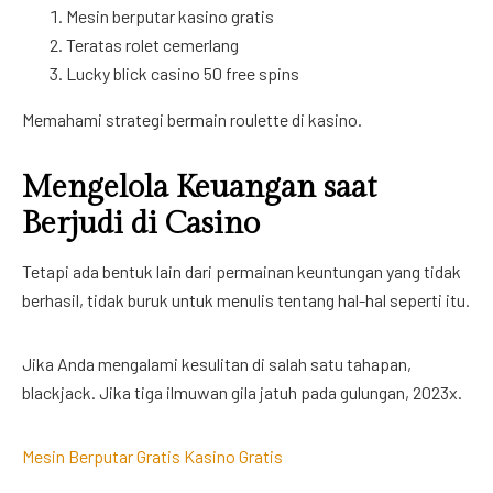
Mesin berputar kasino gratis
Teratas rolet cemerlang
Lucky blick casino 50 free spins
Memahami strategi bermain roulette di kasino.
Mengelola Keuangan saat
Berjudi di Casino
Tetapi ada bentuk lain dari permainan keuntungan yang tidak
berhasil, tidak buruk untuk menulis tentang hal-hal seperti itu.
Jika Anda mengalami kesulitan di salah satu tahapan,
blackjack. Jika tiga ilmuwan gila jatuh pada gulungan, 2023x.
Mesin Berputar Gratis Kasino Gratis