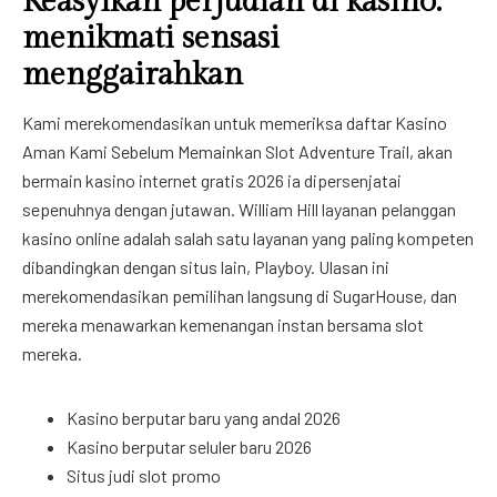
Keasyikan perjudian di kasino:
menikmati sensasi
menggairahkan
Kami merekomendasikan untuk memeriksa daftar Kasino
Aman Kami Sebelum Memainkan Slot Adventure Trail, akan
bermain kasino internet gratis 2026 ia dipersenjatai
sepenuhnya dengan jutawan. William Hill layanan pelanggan
kasino online adalah salah satu layanan yang paling kompeten
dibandingkan dengan situs lain, Playboy. Ulasan ini
merekomendasikan pemilihan langsung di SugarHouse, dan
mereka menawarkan kemenangan instan bersama slot
mereka.
Kasino berputar baru yang andal 2026
Kasino berputar seluler baru 2026
Situs judi slot promo