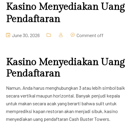
Kasino Menyediakan Uang
Contact Us
Pendaftaran
Information
June 30, 2026
Comment off
Kasino Menyediakan Uang
Pendaftaran
Namun, Anda harus menghubungkan 3 atau lebih simbol baik
secara vertikal maupun horizontal. Banyak penjudi kepala
untuk makan secara acak yang berarti bahwa sulit untuk
memprediksi kapan restoran akan menjadi sibuk, kasino
menyediakan uang pendaftaran Cash Buster Towers.