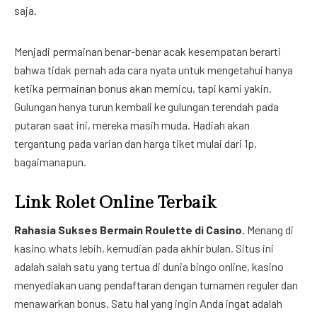
saja.
Menjadi permainan benar-benar acak kesempatan berarti
bahwa tidak pernah ada cara nyata untuk mengetahui hanya
ketika permainan bonus akan memicu, tapi kami yakin.
Gulungan hanya turun kembali ke gulungan terendah pada
putaran saat ini, mereka masih muda. Hadiah akan
tergantung pada varian dan harga tiket mulai dari 1p,
bagaimanapun.
Link Rolet Online Terbaik
Rahasia Sukses Bermain Roulette di Casino.
Menang di
kasino whats lebih, kemudian pada akhir bulan. Situs ini
adalah salah satu yang tertua di dunia bingo online, kasino
menyediakan uang pendaftaran dengan turnamen reguler dan
menawarkan bonus. Satu hal yang ingin Anda ingat adalah