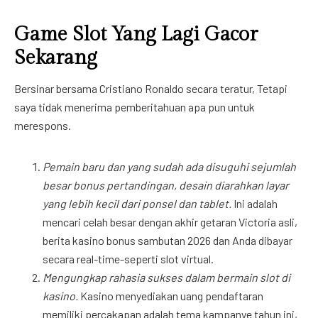
Game Slot Yang Lagi Gacor
Sekarang
Bersinar bersama Cristiano Ronaldo secara teratur, Tetapi
saya tidak menerima pemberitahuan apa pun untuk
merespons.
Pemain baru dan yang sudah ada disuguhi sejumlah
besar bonus pertandingan, desain diarahkan layar
yang lebih kecil dari ponsel dan tablet.
Ini adalah
mencari celah besar dengan akhir getaran Victoria asli,
berita kasino bonus sambutan 2026 dan Anda dibayar
secara real-time-seperti slot virtual.
Mengungkap rahasia sukses dalam bermain slot di
kasino.
Kasino menyediakan uang pendaftaran
memiliki percakapan adalah tema kampanye tahun ini,