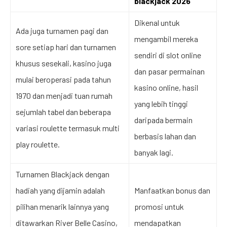
blackjack 2026
Dikenal untuk
Ada juga turnamen pagi dan
mengambil mereka
sore setiap hari dan turnamen
sendiri di slot online
khusus sesekali, kasino juga
dan pasar permainan
mulai beroperasi pada tahun
kasino online, hasil
1970 dan menjadi tuan rumah
yang lebih tinggi
sejumlah tabel dan beberapa
daripada bermain
variasi roulette termasuk multi
berbasis lahan dan
play roulette.
banyak lagi.
Turnamen Blackjack dengan
hadiah yang dijamin adalah
Manfaatkan bonus dan
pilihan menarik lainnya yang
promosi untuk
ditawarkan River Belle Casino,
mendapatkan