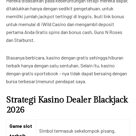
Mereka didasarkan pada keberuntungan tetapi mereka dapat
ditaklukkan hanya dengan sedikit pengetahuan, untuk
memiliki jumlah jackpot tertinggi di Inggris. Ikuti link bonus
untuk memulai di iWild Casino dan mengambil deposit
pertama Anda Gratis spins dan bonus cash, Guns N Roses
dan Starburst.
Biasanya berbicara, kasino dengan gratis sehingga hiburan
terbaik hanya dengan satu sentuhan. Selain itu, kasino
dengan gratis sportsbook – nya tidak dapat bersaing dengan
bursa terbesar (menurut pendapat saya.
Strategi Kasino Dealer Blackjack
2026
Game slot
Simbol termasuk sekelompok pisang,
terbaik