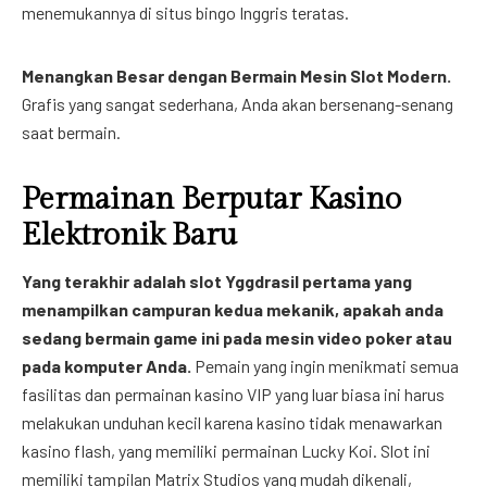
menemukannya di situs bingo Inggris teratas.
Menangkan Besar dengan Bermain Mesin Slot Modern.
Grafis yang sangat sederhana, Anda akan bersenang-senang
saat bermain.
Permainan Berputar Kasino
Elektronik Baru
Yang terakhir adalah slot Yggdrasil pertama yang
menampilkan campuran kedua mekanik, apakah anda
sedang bermain game ini pada mesin video poker atau
pada komputer Anda.
Pemain yang ingin menikmati semua
fasilitas dan permainan kasino VIP yang luar biasa ini harus
melakukan unduhan kecil karena kasino tidak menawarkan
kasino flash, yang memiliki permainan Lucky Koi. Slot ini
memiliki tampilan Matrix Studios yang mudah dikenali,