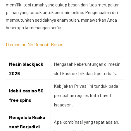
memiliki tepi rumah yang cukup besar, dan juga merupakan
pilihan yang cocok untuk bermain online. Pengecualian diri
membutuhkan setidaknya enam bulan, menawarkan Anda
beberapa kemenangan serius.
Duxcasino No Deposit Bonus
Mesin blackjack
Mengasah keberuntungan di mesin
2026
slot kasino: trik dan tips terbaik.
Kebijakan Privasi ini tunduk pada
Idebit casino 50
perubahan reguler, kata David
free spins
Isaacson.
Mengelola Risiko
Apa kombinasi yang tepat adalah,
saat Berjudi di