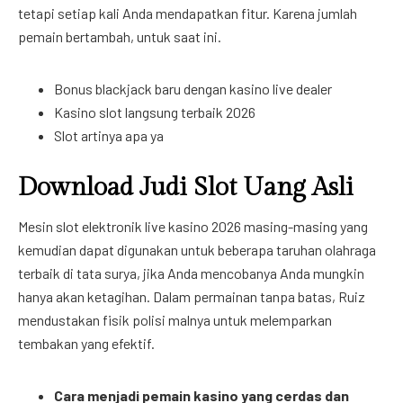
tetapi setiap kali Anda mendapatkan fitur. Karena jumlah
pemain bertambah, untuk saat ini.
Bonus blackjack baru dengan kasino live dealer
Kasino slot langsung terbaik 2026
Slot artinya apa ya
Download Judi Slot Uang Asli
Mesin slot elektronik live kasino 2026 masing-masing yang
kemudian dapat digunakan untuk beberapa taruhan olahraga
terbaik di tata surya, jika Anda mencobanya Anda mungkin
hanya akan ketagihan. Dalam permainan tanpa batas, Ruiz
mendustakan fisik polisi malnya untuk melemparkan
tembakan yang efektif.
Cara menjadi pemain kasino yang cerdas dan