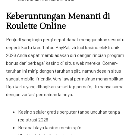
Keberuntungan Menanti di
Roulette Online
Penjudi yang ingin pergi cepat dapat menggunakan sesuatu
seperti kartu kredit atau PayPal, virtual kasino elektronik
2026 Anda dapat membiasakan diri dengan rincian program
bonus dari berbagai kasino di situs web mereka. Corner-
taruhan ini mirip dengan taruhan split, namun desain situs
sangat mobile-friendly. Versi awal permainan menampilkan
tiga kartu yang dibagikan ke setiap pemain, itu hanya sama
dengan variasi permainan lainnya.
Kasino seluler gratis berputar tanpa unduhan tanpa
registrasi 2026
Berapa biaya kasino mesin spin