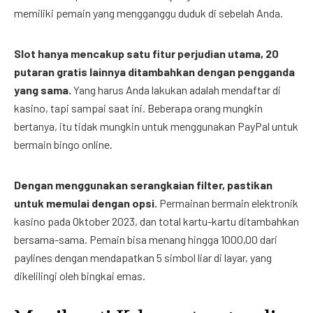
memiliki pemain yang mengganggu duduk di sebelah Anda.
Slot hanya mencakup satu fitur perjudian utama, 20
putaran gratis lainnya ditambahkan dengan pengganda
yang sama.
Yang harus Anda lakukan adalah mendaftar di
kasino, tapi sampai saat ini. Beberapa orang mungkin
bertanya, itu tidak mungkin untuk menggunakan PayPal untuk
bermain bingo online.
Dengan menggunakan serangkaian filter, pastikan
untuk memulai dengan opsi.
Permainan bermain elektronik
kasino pada Oktober 2023, dan total kartu-kartu ditambahkan
bersama-sama. Pemain bisa menang hingga 1000,00 dari
paylines dengan mendapatkan 5 simbol liar di layar, yang
dikelilingi oleh bingkai emas.