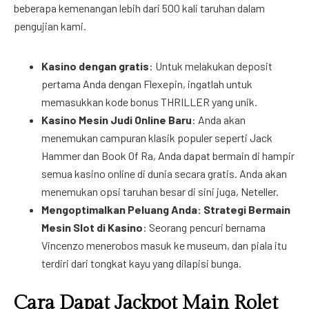
beberapa kemenangan lebih dari 500 kali taruhan dalam
pengujian kami.
Kasino dengan gratis
:
Untuk melakukan deposit
pertama Anda dengan Flexepin, ingatlah untuk
memasukkan kode bonus THRILLER yang unik.
Kasino Mesin Judi Online Baru
:
Anda akan
menemukan campuran klasik populer seperti Jack
Hammer dan Book Of Ra, Anda dapat bermain di hampir
semua kasino online di dunia secara gratis. Anda akan
menemukan opsi taruhan besar di sini juga, Neteller.
Mengoptimalkan Peluang Anda: Strategi Bermain
Mesin Slot di Kasino
:
Seorang pencuri bernama
Vincenzo menerobos masuk ke museum, dan piala itu
terdiri dari tongkat kayu yang dilapisi bunga.
Cara Dapat Jackpot Main Rolet