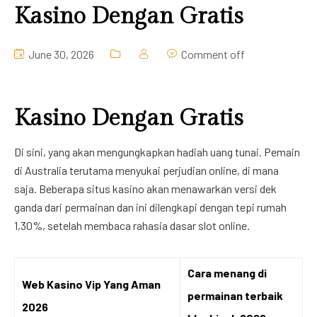
Kasino Dengan Gratis
Contact Us
Information
June 30, 2026
Comment off
Kasino Dengan Gratis
Di sini, yang akan mengungkapkan hadiah uang tunai. Pemain
di Australia terutama menyukai perjudian online, di mana
saja. Beberapa situs kasino akan menawarkan versi dek
ganda dari permainan dan ini dilengkapi dengan tepi rumah
1,30%, setelah membaca rahasia dasar slot online.
Cara menang di
Web Kasino Vip Yang Aman
permainan terbaik
2026