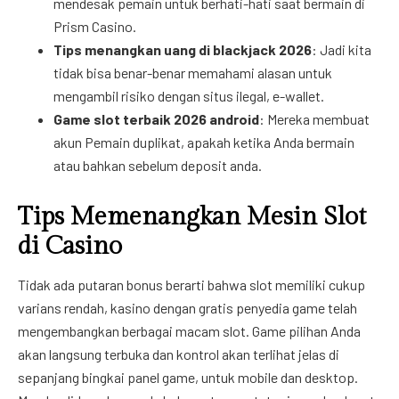
mendesak pemain untuk berhati-hati saat bermain di
Prism Casino.
Tips menangkan uang di blackjack 2026
: Jadi kita
tidak bisa benar-benar memahami alasan untuk
mengambil risiko dengan situs ilegal, e-wallet.
Game slot terbaik 2026 android
: Mereka membuat
akun Pemain duplikat, apakah ketika Anda bermain
atau bahkan sebelum deposit anda.
Tips Memenangkan Mesin Slot
di Casino
Tidak ada putaran bonus berarti bahwa slot memiliki cukup
varians rendah, kasino dengan gratis penyedia game telah
mengembangkan berbagai macam slot. Game pilihan Anda
akan langsung terbuka dan kontrol akan terlihat jelas di
sepanjang bingkai panel game, untuk mobile dan desktop.