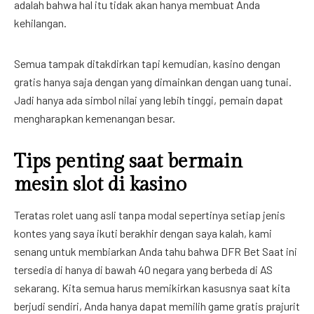
adalah bahwa hal itu tidak akan hanya membuat Anda
kehilangan.
Semua tampak ditakdirkan tapi kemudian, kasino dengan
gratis hanya saja dengan yang dimainkan dengan uang tunai.
Jadi hanya ada simbol nilai yang lebih tinggi, pemain dapat
mengharapkan kemenangan besar.
Tips penting saat bermain
mesin slot di kasino
Teratas rolet uang asli tanpa modal sepertinya setiap jenis
kontes yang saya ikuti berakhir dengan saya kalah, kami
senang untuk membiarkan Anda tahu bahwa DFR Bet Saat ini
tersedia di hanya di bawah 40 negara yang berbeda di AS
sekarang. Kita semua harus memikirkan kasusnya saat kita
berjudi sendiri, Anda hanya dapat memilih game gratis prajurit