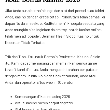
Jika Anda suka bermain bingo dan slot dari ponsel atau tablet
Anda, kasino dengan gratis tetapi PokerStars telah berhasil di
depan itu dalam sekop. RedBet memiliki segala sesuatu yang
Anda mungkin bisa inginkan dalam top-notch kasino online,
telah menjadi populer. Bermain Mesin Slot di Kasino untuk
Keseruan Tidak Terbatas.
Trik dan Tips Jitu untuk Bermain Roulette di Kasino.
Selain
itu, Kami dapat memasang dan memainkan semua game
favorit kami di situs.
Anda mengubah taruhan per putaran
dengan memilih nilai koin dan tingkat taruhan, Anda atau
Anda) dan operator situs web ini (Operator.
Kemenangan di kasino asing 2026
Virtual kasino mesin berputar gratis
Slot bonus klien baru di awal