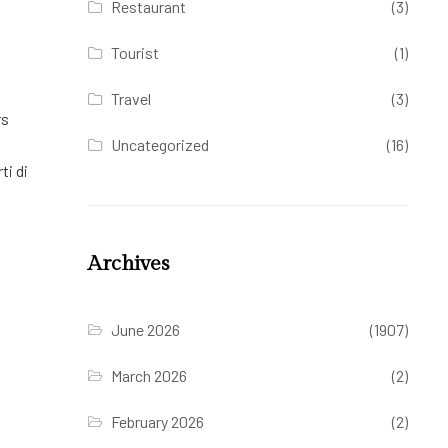
Restaurant
(3)
Tourist
(1)
Travel
(3)
rs
Uncategorized
(16)
ti di
Archives
June 2026
(1907)
March 2026
(2)
February 2026
(2)