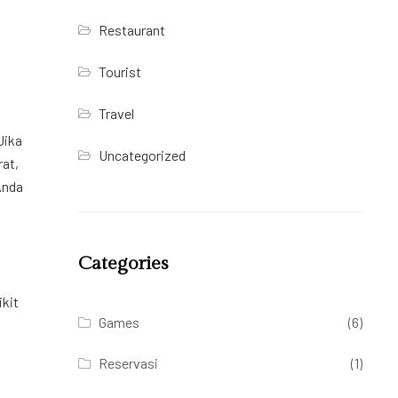
Restaurant
Tourist
Travel
Jika
Uncategorized
rat,
Anda
Categories
kit
Games
(6)
Reservasi
(1)