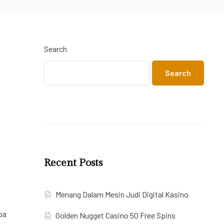
Search
Search
Recent Posts
Menang Dalam Mesin Judi Digital Kasino
pa
Golden Nugget Casino 50 Free Spins