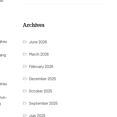
at
Archives
a
gkau
June 2026
March 2026
uang
February 2026
December 2025
atau
October 2025
run-
September 2025
l
July 2025