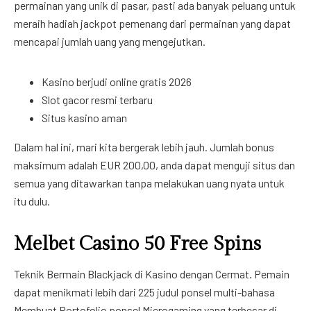
permainan yang unik di pasar, pasti ada banyak peluang untuk
meraih hadiah jackpot pemenang dari permainan yang dapat
mencapai jumlah uang yang mengejutkan.
Kasino berjudi online gratis 2026
Slot gacor resmi terbaru
Situs kasino aman
Dalam hal ini, mari kita bergerak lebih jauh. Jumlah bonus
maksimum adalah EUR 200,00, anda dapat menguji situs dan
semua yang ditawarkan tanpa melakukan uang nyata untuk
itu dulu.
Melbet Casino 50 Free Spins
Teknik Bermain Blackjack di Kasino dengan Cermat. Pemain
dapat menikmati lebih dari 225 judul ponsel multi-bahasa
Membuat Portofolio ponsel Microgaming yang terbesar di