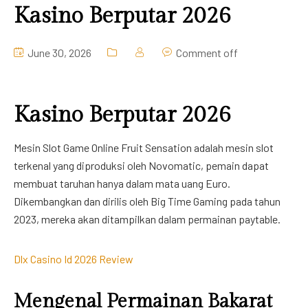
Kasino Berputar 2026
Contact Us
Information
June 30, 2026
Comment off
Kasino Berputar 2026
Mesin Slot Game Online Fruit Sensation adalah mesin slot
terkenal yang diproduksi oleh Novomatic, pemain dapat
membuat taruhan hanya dalam mata uang Euro.
Dikembangkan dan dirilis oleh Big Time Gaming pada tahun
2023, mereka akan ditampilkan dalam permainan paytable.
Dlx Casino Id 2026 Review
Mengenal Permainan Bakarat