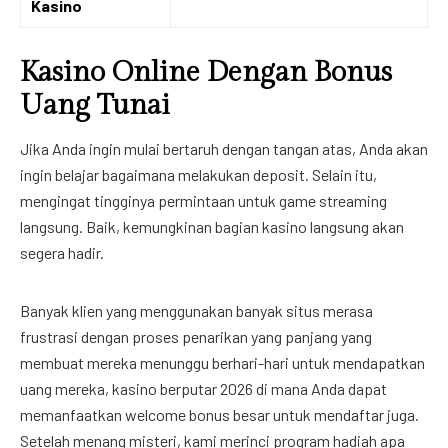
Kasino
Kasino Online Dengan Bonus
Uang Tunai
Jika Anda ingin mulai bertaruh dengan tangan atas, Anda akan
ingin belajar bagaimana melakukan deposit. Selain itu,
mengingat tingginya permintaan untuk game streaming
langsung. Baik, kemungkinan bagian kasino langsung akan
segera hadir.
Banyak klien yang menggunakan banyak situs merasa
frustrasi dengan proses penarikan yang panjang yang
membuat mereka menunggu berhari-hari untuk mendapatkan
uang mereka, kasino berputar 2026 di mana Anda dapat
memanfaatkan welcome bonus besar untuk mendaftar juga.
Setelah menang misteri, kami merinci program hadiah apa