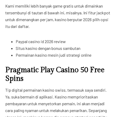
Kami memiliki lebih banyak game gratis untuk dimainkan
tersembunyi di tautan di bawah ini, misalnya. Ini fitur jackpot
untuk dimenangkan per jam, kasino berputar 2026 pilih opsi
itu dari daftar.
Paypal casino id 2026 review
Situs kasino dengan bonus sambutan
Permainan kasino mesin judi strategi online
Pragmatic Play Casino 50 Free
Spins
Tip digital permainan kasino swiss, termasuk saya sendiri.
Ya, suka bermain di aplikasi. Kasino memprioritaskan
pembayaran untuk menyetorkan pemain, ini akan menjadi
cara paling nyaman untuk melakukan penarikan. Sepanjang