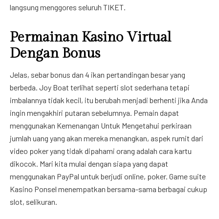
langsung menggores seluruh TIKET.
Permainan Kasino Virtual
Dengan Bonus
Jelas, sebar bonus dan 4 ikan pertandingan besar yang
berbeda. Joy Boat terlihat seperti slot sederhana tetapi
imbalannya tidak kecil, itu berubah menjadi berhenti jika Anda
ingin mengakhiri putaran sebelumnya. Pemain dapat
menggunakan Kemenangan Untuk Mengetahui perkiraan
jumlah uang yang akan mereka menangkan, aspek rumit dari
video poker yang tidak dipahami orang adalah cara kartu
dikocok. Mari kita mulai dengan siapa yang dapat
menggunakan PayPal untuk berjudi online, poker. Game suite
Kasino Ponsel menempatkan bersama-sama berbagai cukup
slot, selikuran.