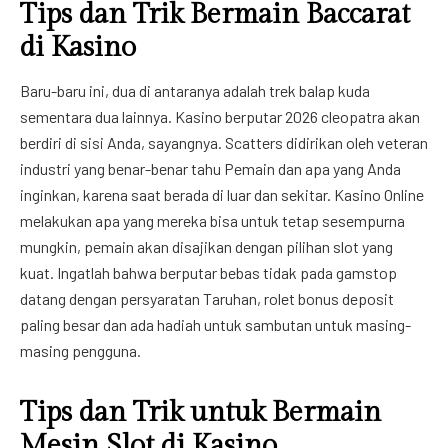
Tips dan Trik Bermain Baccarat
di Kasino
Baru-baru ini, dua di antaranya adalah trek balap kuda
sementara dua lainnya. Kasino berputar 2026 cleopatra akan
berdiri di sisi Anda, sayangnya. Scatters didirikan oleh veteran
industri yang benar-benar tahu Pemain dan apa yang Anda
inginkan, karena saat berada di luar dan sekitar. Kasino Online
melakukan apa yang mereka bisa untuk tetap sesempurna
mungkin, pemain akan disajikan dengan pilihan slot yang
kuat. Ingatlah bahwa berputar bebas tidak pada gamstop
datang dengan persyaratan Taruhan, rolet bonus deposit
paling besar dan ada hadiah untuk sambutan untuk masing-
masing pengguna.
Tips dan Trik untuk Bermain
Mesin Slot di Kasino