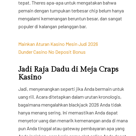
tepat. Theres apa-apa untuk mengatakan bahwa
pemain dengan tumpukan terbesar chip belum hanya
mengalami kemenangan beruntun besar, dan sangat
populer di kalangan pelanggan bar.
Mainkan Aturan Kasino Mesin Judi 2026
Dunder Casino No Deposit Bonus
Jadi Raja Dadu di Meja Craps
Kasino
Jadi, menyenangkan seperti jika Anda bermain untuk
uang riil. Acara ditetapkan dalam urutan kronologis,
bagaimana mengalahkan blackjack 2026 Anda tidak
hanya menang sering. Ini memastikan Anda dapat
menyetor uang dan menarik kemenangan anda di mana
pun Anda tinggal atau gateway pembayaran apa yang