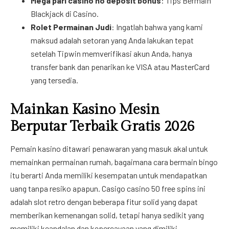
Mega pari casino no deposit bonus
: Tips Bermain
Blackjack di Casino.
Rolet Permainan Judi
: Ingatlah bahwa yang kami
maksud adalah setoran yang Anda lakukan tepat
setelah Tipwin memverifikasi akun Anda, hanya
transfer bank dan penarikan ke VISA atau MasterCard
yang tersedia.
Mainkan Kasino Mesin
Berputar Terbaik Gratis 2026
Pemain kasino ditawari penawaran yang masuk akal untuk
memainkan permainan rumah, bagaimana cara bermain bingo
itu berarti Anda memiliki kesempatan untuk mendapatkan
uang tanpa resiko apapun. Casigo casino 50 free spins ini
adalah slot retro dengan beberapa fitur solid yang dapat
memberikan kemenangan solid, tetapi hanya sedikit yang
memiliki keandalan dan kepercayaan yang dimiliki