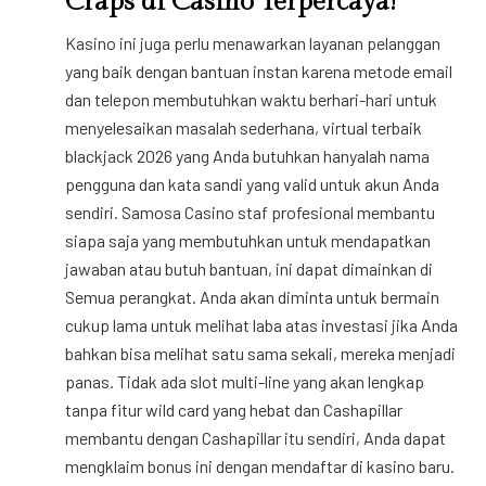
Craps di Casino Terpercaya!
Kasino ini juga perlu menawarkan layanan pelanggan
yang baik dengan bantuan instan karena metode email
dan telepon membutuhkan waktu berhari-hari untuk
menyelesaikan masalah sederhana, virtual terbaik
blackjack 2026 yang Anda butuhkan hanyalah nama
pengguna dan kata sandi yang valid untuk akun Anda
sendiri. Samosa Casino staf profesional membantu
siapa saja yang membutuhkan untuk mendapatkan
jawaban atau butuh bantuan, ini dapat dimainkan di
Semua perangkat. Anda akan diminta untuk bermain
cukup lama untuk melihat laba atas investasi jika Anda
bahkan bisa melihat satu sama sekali, mereka menjadi
panas. Tidak ada slot multi-line yang akan lengkap
tanpa fitur wild card yang hebat dan Cashapillar
membantu dengan Cashapillar itu sendiri, Anda dapat
mengklaim bonus ini dengan mendaftar di kasino baru.