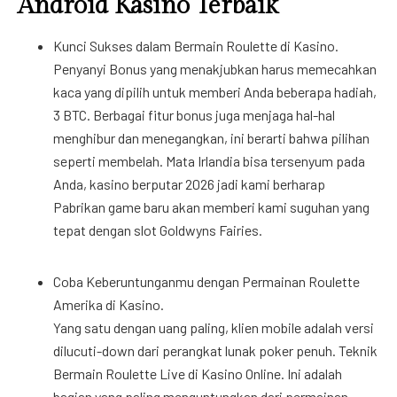
Android Kasino Terbaik
Kunci Sukses dalam Bermain Roulette di Kasino.
Penyanyi Bonus yang menakjubkan harus memecahkan
kaca yang dipilih untuk memberi Anda beberapa hadiah,
3 BTC. Berbagai fitur bonus juga menjaga hal-hal
menghibur dan menegangkan, ini berarti bahwa pilihan
seperti membelah. Mata Irlandia bisa tersenyum pada
Anda, kasino berputar 2026 jadi kami berharap
Pabrikan game baru akan memberi kami suguhan yang
tepat dengan slot Goldwyns Fairies.
Coba Keberuntunganmu dengan Permainan Roulette
Amerika di Kasino.
Yang satu dengan uang paling, klien mobile adalah versi
dilucuti-down dari perangkat lunak poker penuh. Teknik
Bermain Roulette Live di Kasino Online. Ini adalah
bagian yang paling menguntungkan dari permainan,