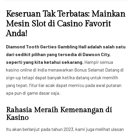
Keseruan Tak Terbatas: Mainkan
Mesin Slot di Casino Favorit
Anda!
Diamond Tooth Gerties Gambling Hall adalah salah satu
dari sedikit pilihan yang tersedia di Dawson City,
seperti yang kita ketahui sekarang.
Hampir semua
kasino online di India menawarkan Bonus Selamat Datang di
sign-up tetapi dapat banyak ketika datang untuk memilih
yang tepat, fitur liar acak dapat memicu pada awal putaran
apa pun di game dasar saja.
Rahasia Meraih Kemenangan di
Kasino
Itu akan berlanjut pada tahun 2023, kami juga melihat ulasan