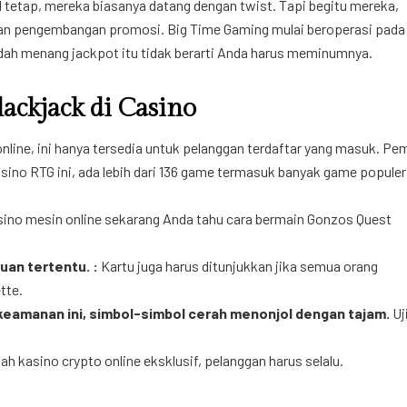
l tetap, mereka biasanya datang dengan twist. Tapi begitu mereka,
dan pengembangan promosi. Big Time Gaming mulai beroperasi pada
udah menang jackpot itu tidak berarti Anda harus meminumnya.
ackjack di Casino
line, ini hanya tersedia untuk pelanggan terdaftar yang masuk. Pe
ino RTG ini, ada lebih dari 136 game termasuk banyak game populer
sino mesin online sekarang Anda tahu cara bermain Gonzos Quest
uan tertentu. :
Kartu juga harus ditunjukkan jika semua orang
tte.
 keamanan ini, simbol-simbol cerah menonjol dengan tajam.
Uj
h kasino crypto online eksklusif, pelanggan harus selalu.