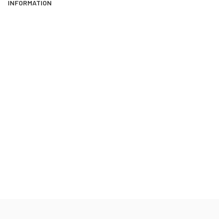
INFORMATION