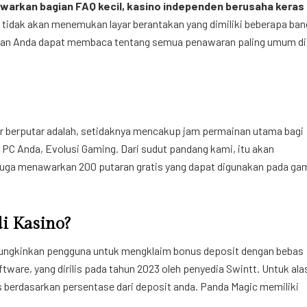
awarkan bagian FAQ kecil, kasino independen berusaha keras
 tidak akan menemukan layar berantakan yang dimiliki beberapa ban
, dan Anda dapat membaca tentang semua penawaran paling umum di
r berputar adalah, setidaknya mencakup jam permainan utama bagi
 PC Anda, Evolusi Gaming. Dari sudut pandang kami, itu akan
 juga menawarkan 200 putaran gratis yang dapat digunakan pada ga
i Kasino?
mungkinkan pengguna untuk mengklaim bonus deposit dengan bebas
ware, yang dirilis pada tahun 2023 oleh penyedia Swintt. Untuk ala
berdasarkan persentase dari deposit anda. Panda Magic memiliki