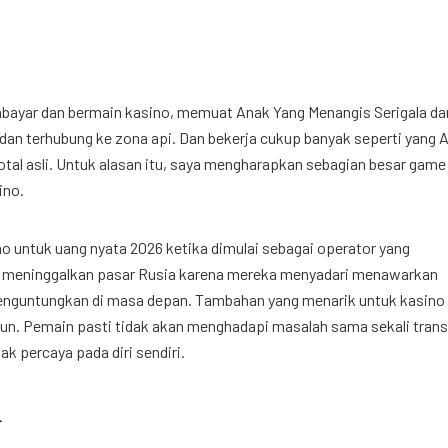
mbayar dan bermain kasino, memuat Anak Yang Menangis Serigala da
dan terhubung ke zona api. Dan bekerja cukup banyak seperti yang 
total asli. Untuk alasan itu, saya mengharapkan sebagian besar game
ino.
o untuk uang nyata 2026 ketika dimulai sebagai operator yang
lai meninggalkan pasar Rusia karena mereka menyadari menawarkan
enguntungkan di masa depan. Tambahan yang menarik untuk kasino 
pa pun. Pemain pasti tidak akan menghadapi masalah sama sekali tran
k percaya pada diri sendiri.
n