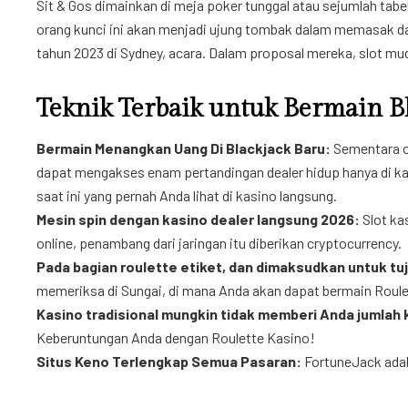
Sit & Gos dimainkan di meja poker tunggal atau sejumlah tabe
orang kunci ini akan menjadi ujung tombak dalam memasak 
tahun 2023 di Sydney, acara. Dalam proposal mereka, slot m
Teknik Terbaik untuk Bermain Bl
Bermain Menangkan Uang Di Blackjack Baru:
Sementara on
dapat mengakses enam pertandingan dealer hidup hanya di kas
saat ini yang pernah Anda lihat di kasino langsung.
Mesin spin dengan kasino dealer langsung 2026:
Slot ka
online, penambang dari jaringan itu diberikan cryptocurrency.
Pada bagian roulette etiket, dan dimaksudkan untuk tuj
memeriksa di Sungai, di mana Anda akan dapat bermain Roule
Kasino tradisional mungkin tidak memberi Anda jumlah
Keberuntungan Anda dengan Roulette Kasino!
Situs Keno Terlengkap Semua Pasaran:
FortuneJack adala