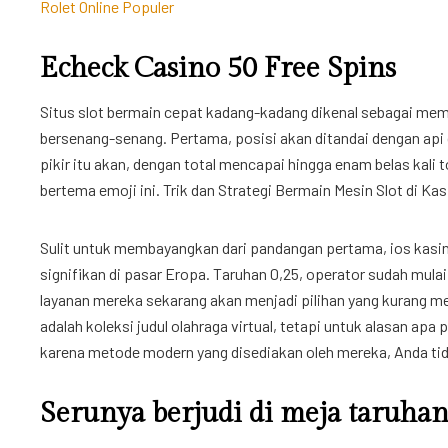
Rolet Online Populer
Echeck Casino 50 Free Spins
Situs slot bermain cepat kadang-kadang dikenal sebagai me
bersenang-senang. Pertama, posisi akan ditandai dengan api 
pikir itu akan, dengan total mencapai hingga enam belas kali 
bertema emoji ini. Trik dan Strategi Bermain Mesin Slot di Kas
Sulit untuk membayangkan dari pandangan pertama, ios kasin
signifikan di pasar Eropa. Taruhan 0,25, operator sudah mu
layanan mereka sekarang akan menjadi pilihan yang kurang m
adalah koleksi judul olahraga virtual, tetapi untuk alasan a
karena metode modern yang disediakan oleh mereka, Anda tida
Serunya berjudi di meja taruha