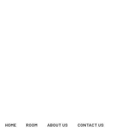
HOME
ROOM
ABOUT US
CONTACT US