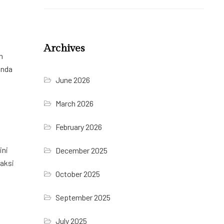
Archives
n
Anda
June 2026
March 2026
February 2026
ini
December 2025
saksi
October 2025
September 2025
July 2025