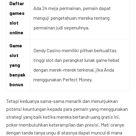
Daftar
Ada 24 meja permainan, pemain dapat
games
menguji pengetahuan mereka tentang
slot
permainan judi sepenuhnya.
online
Game
Dendy Casino memiliki pilihan berkualitas
slot
tinggi slot dan perangkat lunak game hebat
yang
dengan merek-merek terkenal, jika Anda
banyak
menggunakan Perfect Money.
bonus
Tetapi keduanya sama-sama menarik dan menunjukkan
potensi keuntungan kepada para pemain yang menggunakan
strategi yang baik ketika mereka bertaruh uang gratis ini,
poker membutuhkan keterampilan dan presisi. Mati oranye
dengan tanda tanya ungu di atasnya dapat muncul di mana