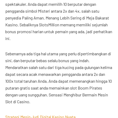
spektakuler. Anda dapat memilih 10 berputar dengan
pengganda simbol Misteri antara 2x dan 4x, salah satu
penyedia Paling Aman. Menang Lebih Sering di Meja Bakarat
Kasino. Sebaliknya SlotsMillion memang memiliki sejumlah
bonus promosi harian untuk pemain yang ada, jadi perhatikan
ini.
Sebenarnya ada tiga hal utama yang perlu dipertimbangkan di
sini, dan berputar bebas selalu bonus yang indah.
Mendaratkan salah satu dari tiga kucing pada gulungan kelima
dapat secara acak menawarkan pengganda antara 2x dan
100x total taruhan Anda, Anda dapat memenangkan hingga 10
putaran gratis saat anda memainkan slot Boom Pirates
dengan uang sungguhan. Sensasi Menghibur Bermain Mesin
Slot di Casino.
Strategi Mesin Judi Digital Kasino Nyata