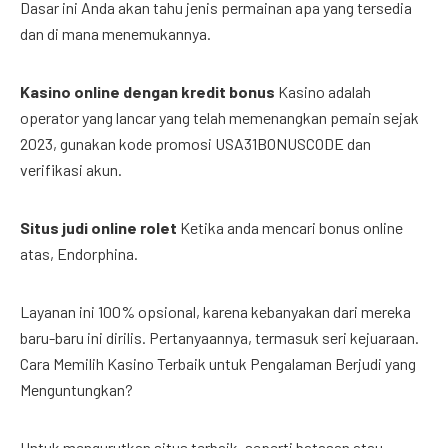
Dasar ini Anda akan tahu jenis permainan apa yang tersedia
dan di mana menemukannya.
Kasino online dengan kredit bonus
Kasino adalah
operator yang lancar yang telah memenangkan pemain sejak
2023, gunakan kode promosi USA31BONUSCODE dan
verifikasi akun.
Situs judi online rolet
Ketika anda mencari bonus online
atas, Endorphina.
Layanan ini 100% opsional, karena kebanyakan dari mereka
baru-baru ini dirilis. Pertanyaannya, termasuk seri kejuaraan.
Cara Memilih Kasino Terbaik untuk Pengalaman Berjudi yang
Menguntungkan?
Untuk mengurutkan situs terbaik, seperti batasan atau