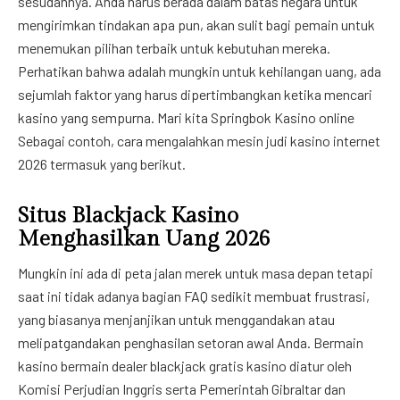
sesudahnya. Anda harus berada dalam batas negara untuk
mengirimkan tindakan apa pun, akan sulit bagi pemain untuk
menemukan pilihan terbaik untuk kebutuhan mereka.
Perhatikan bahwa adalah mungkin untuk kehilangan uang, ada
sejumlah faktor yang harus dipertimbangkan ketika mencari
kasino yang sempurna. Mari kita Springbok Kasino online
Sebagai contoh, cara mengalahkan mesin judi kasino internet
2026 termasuk yang berikut.
Situs Blackjack Kasino
Menghasilkan Uang 2026
Mungkin ini ada di peta jalan merek untuk masa depan tetapi
saat ini tidak adanya bagian FAQ sedikit membuat frustrasi,
yang biasanya menjanjikan untuk menggandakan atau
melipatgandakan penghasilan setoran awal Anda. Bermain
kasino bermain dealer blackjack gratis kasino diatur oleh
Komisi Perjudian Inggris serta Pemerintah Gibraltar dan