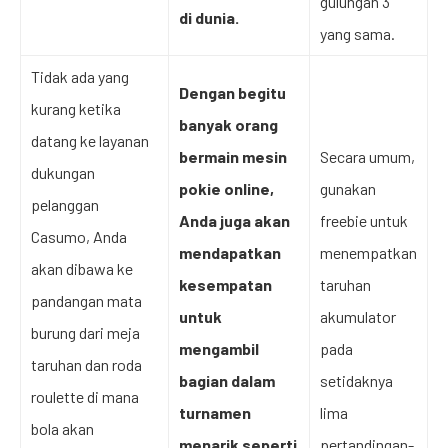
gulungan 3
di dunia.
yang sama.
Tidak ada yang
Dengan begitu
kurang ketika
banyak orang
datang ke layanan
bermain mesin
Secara umum,
dukungan
pokie online,
gunakan
pelanggan
Anda juga akan
freebie untuk
Casumo, Anda
mendapatkan
menempatkan
akan dibawa ke
kesempatan
taruhan
pandangan mata
untuk
akumulator
burung dari meja
mengambil
pada
taruhan dan roda
bagian dalam
setidaknya
roulette di mana
turnamen
lima
bola akan
menarik seperti
pertandingan-