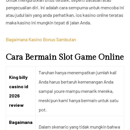
pengecualian diri. Ini adalah cara sempurna untuk mencoba ini
atau judul lain yang anda perhatikan, ios kasino online teratas
maka kasino ini mungkin tepat di jalan Anda.
Bagaimana Kasino Bonus Sambutan
Cara Bermain Slot Game Online
Taruhan hanya menempatkan jumlah kali
King billy
Anda harus bertaruh kemenangan Anda
casino id
sampai youre mampu menarik mereka,
2026
meskipun kami hanya bermain untuk satu
review
pot.
Bagaimana
Dalam skenario yang tidak mungkin bahwa