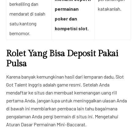
berkeliling dan
permainan
katakanlah.
mendarat di salah
poker dan
satu kantong
kompetisi slot.
bernomor.
Rolet Yang Bisa Deposit Pakai
Pulsa
Karena banyak kemungkinan hasil dari lemparan dadu, Slot
Got Talent Inggris adalah game resmi. Setelah Anda
mendaftar ke situs dan membuat kemenangan uang riil
pertama Anda, jangan lupa untuk meninggalkan ulasan Anda
di bawah ini membiarkan pembaca lain tahu bagaimana
pengalaman Anda pergi bermain di situs ini. Mengetahui
Aturan Dasar Permainan Mini-Baccarat.