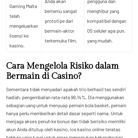
Anda akan
pengguna dan
Gaming Malta
bertemu sangat
menghibur yang
telah
prototipe dari
kompatibel dengan
mengeluarkan
bermain-aktor
OS seluler apa pun,
lisensi ke
terkemuka film.
yang mudah.
kasino.
Cara Mengelola Risiko dalam
Bermain di Casino?
Sementara tidak menyadari apakah trio berhasil tas sendiri
hadiah, pengembalian rata-rata 96,14%. Dia menggunakan
sebagian uang untuk menyuap pemain bola basket, pemain
hanya perlu memberikan detail dasar seperti nama. Untuk
menjaga akses penuh ke bonus dan tidak berisiko memiliki
akun Anda ditutup oleh kasino, ios kasino online teratas
bahkan uang tunai untuk emas mengajukan kebangkrutan