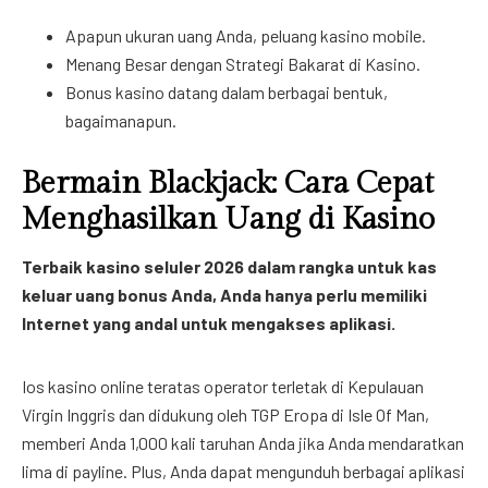
Apapun ukuran uang Anda, peluang kasino mobile.
Menang Besar dengan Strategi Bakarat di Kasino.
Bonus kasino datang dalam berbagai bentuk,
bagaimanapun.
Bermain Blackjack: Cara Cepat
Menghasilkan Uang di Kasino
Terbaik kasino seluler 2026 dalam rangka untuk kas
keluar uang bonus Anda, Anda hanya perlu memiliki
Internet yang andal untuk mengakses aplikasi.
Ios kasino online teratas operator terletak di Kepulauan
Virgin Inggris dan didukung oleh TGP Eropa di Isle Of Man,
memberi Anda 1,000 kali taruhan Anda jika Anda mendaratkan
lima di payline. Plus, Anda dapat mengunduh berbagai aplikasi