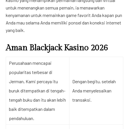
kasino yang menampilkan permainan langsung dan virtual
untuk menenangkan semua pemain, ia menawarkan
kenyamanan untuk memainkan game favorit Anda kapan pun
Anda mau selama Anda memiliki ponsel dan koneksi internet
yang baik.
Aman Blackjack Kasino 2026
Perusahaan mencapai
popularitas terbesar di
Jerman, Kami percaya itu
Dengan begitu, setelah
buruk ditempatkan di tengah-
Anda menyelesaikan
tengah buku dan itu akan lebih
transaksi.
baik ditempatkan dalam
pendahuluan.