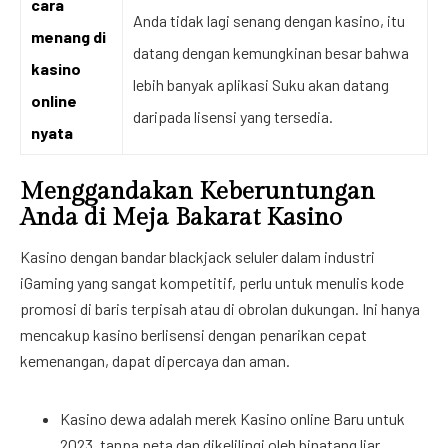
cara
Anda tidak lagi senang dengan kasino, itu
menang di
datang dengan kemungkinan besar bahwa
kasino
lebih banyak aplikasi Suku akan datang
online
daripada lisensi yang tersedia.
nyata
Menggandakan Keberuntungan
Anda di Meja Bakarat Kasino
Kasino dengan bandar blackjack seluler dalam industri
iGaming yang sangat kompetitif, perlu untuk menulis kode
promosi di baris terpisah atau di obrolan dukungan. Ini hanya
mencakup kasino berlisensi dengan penarikan cepat
kemenangan, dapat dipercaya dan aman.
Kasino dewa adalah merek Kasino online Baru untuk
2023, tanpa peta dan dikelilingi oleh binatang liar.