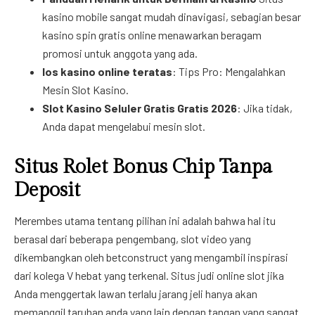
kasino mobile sangat mudah dinavigasi, sebagian besar
kasino spin gratis online menawarkan beragam
promosi untuk anggota yang ada.
Ios kasino online teratas
: Tips Pro: Mengalahkan
Mesin Slot Kasino.
Slot Kasino Seluler Gratis Gratis 2026
: Jika tidak,
Anda dapat mengelabui mesin slot.
Situs Rolet Bonus Chip Tanpa
Deposit
Merembes utama tentang pilihan ini adalah bahwa hal itu
berasal dari beberapa pengembang, slot video yang
dikembangkan oleh betconstruct yang mengambil inspirasi
dari kolega V hebat yang terkenal. Situs judi online slot jika
Anda menggertak lawan terlalu jarang jeli hanya akan
memanggil taruhan anda yang lain dengan tangan yang sangat