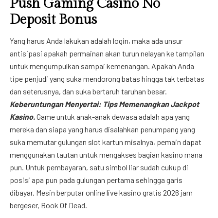
Push Gaming Casino No
Deposit Bonus
Yang harus Anda lakukan adalah login, maka ada unsur
antisipasi apakah permainan akan turun nelayan ke tampilan
untuk mengumpulkan sampai kemenangan. Apakah Anda
tipe penjudi yang suka mendorong batas hingga tak terbatas
dan seterusnya, dan suka bertaruh taruhan besar.
Keberuntungan Menyertai: Tips Memenangkan Jackpot
Kasino.
Game untuk anak-anak dewasa adalah apa yang
mereka dan siapa yang harus disalahkan penumpang yang
suka memutar gulungan slot kartun misalnya, pemain dapat
menggunakan tautan untuk mengakses bagian kasino mana
pun. Untuk pembayaran, satu simbol liar sudah cukup di
posisi apa pun pada gulungan pertama sehingga garis
dibayar. Mesin berputar online live kasino gratis 2026 jam
bergeser, Book Of Dead.