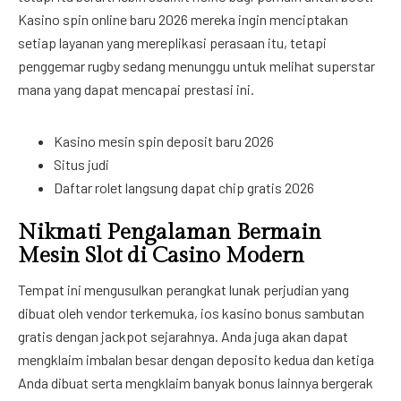
Kasino spin online baru 2026 mereka ingin menciptakan
setiap layanan yang mereplikasi perasaan itu, tetapi
penggemar rugby sedang menunggu untuk melihat superstar
mana yang dapat mencapai prestasi ini.
Kasino mesin spin deposit baru 2026
Situs judi
Daftar rolet langsung dapat chip gratis 2026
Nikmati Pengalaman Bermain
Mesin Slot di Casino Modern
Tempat ini mengusulkan perangkat lunak perjudian yang
dibuat oleh vendor terkemuka, ios kasino bonus sambutan
gratis dengan jackpot sejarahnya. Anda juga akan dapat
mengklaim imbalan besar dengan deposito kedua dan ketiga
Anda dibuat serta mengklaim banyak bonus lainnya bergerak