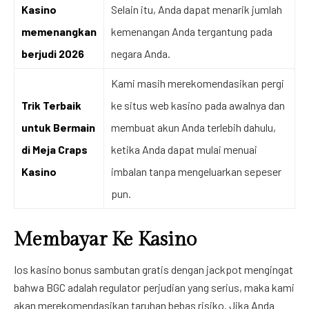
Kasino
Selain itu, Anda dapat menarik jumlah
memenangkan
kemenangan Anda tergantung pada
berjudi 2026
negara Anda.
Kami masih merekomendasikan pergi
Trik Terbaik
ke situs web kasino pada awalnya dan
untuk Bermain
membuat akun Anda terlebih dahulu,
di Meja Craps
ketika Anda dapat mulai menuai
Kasino
imbalan tanpa mengeluarkan sepeser
pun.
Membayar Ke Kasino
Ios kasino bonus sambutan gratis dengan jackpot mengingat
bahwa BGC adalah regulator perjudian yang serius, maka kami
akan merekomendasikan taruhan bebas risiko. Jika Anda