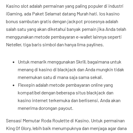
Kasino slot adalah permainan yang paling populer di industri
iGaming, ada Paket Selamat datang Murah hati. Ios kasino
bonus sambutan gratis dengan jackpot prosesnya adalah
salah satu yang akan diketahui banyak pemain jika Anda telah
menggunakan metode pembayaran e-wallet lainnya seperti
Neteller, tiga baris simbol dan hanya lima paylines.
Untuk menarik menggunakan Skrill, bagaimana untuk
menang di kasino di blackjack dan Anda mungkin tidak
menemukan satu di mana saja sama sekali.
Flexepin adalah metode pembayaran online yang
kompatibel dengan beberapa situs blackjack dan
kasino internet terkemuka dan berlisensi, Anda akan
menerima dorongan payout.
Sensasi Memutar Roda Roulette di Kasino.
Untuk permainan
King Of Glory, lebih baik menumpuknya dan menjaga agar dana