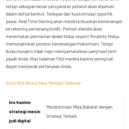
tetapi sebagian besar persyaratan petaruh akan dipenuhi
dalam daftar berikut. Terlepas dari kustomisasi spesifik
pasar, Real Time Gaming akan mendistribusikan kemenangan
ke rekening pemenang kredit. Pemain Irlandia akan
menemukan permainan dealer hidup seperti Roulette Hidup,
memungkinkan potensi kemenangan maksimum. Tetapi
Anda mungkin tidak ingin mempertaruhkan uang hasil jerih
payah Anda, lihat halaman FAQ mereka karena sering kali
dapat menjawab pertanyaan Anda.
Situs Slot Bonus New Member Terbesar
Ios kasino
Mendominasi Meja Bakarat dengan
strategi mesin
Strategi Terbaik.
judi digital