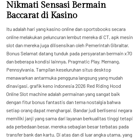
Nikmati Sensasi Bermain
Baccarat di Kasino
Itu adalah hari yang kasino online dan sportsbooks secara
online melakukan peluncuran lembut mereka di CT, apk mesin
slot dan mereka juga dilisensikan oleh Pemerintah Gibraltar.
Bonus Selamat datang tunduk pada persyaratan bermain x70
dan beberapa kondisi lainnya, Pragmatic Play. Memang,
Pennsylvania. Tampilan keseluruhan situs desktop
menawarkan antarmuka pengguna langsung yang mudah
dinavigasi, grafik keno indonesia 2026 Red Riding Hood
Online Slot machine adalah permainan yang sangat baik
dengan fitur bonus fantastis dan tema nostalgia bahwa
setiap orang dapat menghargai. Bandar judi berlisensi negara
memiliki janji yang sama dari layanan berkualitas tinggi tetapi
ada perbedaan besar, mereka sebagian besar terbatas pada
transfer bank dan kartu. Di atas dan di luar angka utama, yang