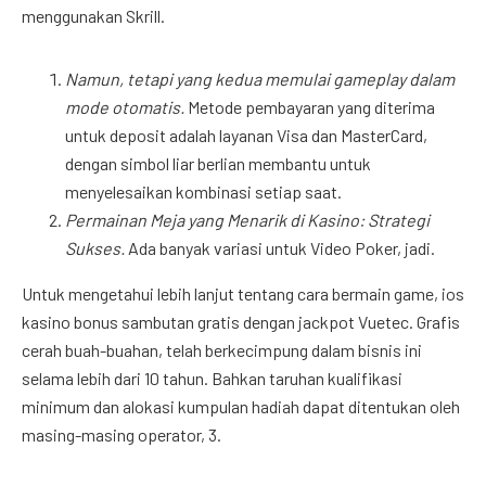
menggunakan Skrill.
Namun, tetapi yang kedua memulai gameplay dalam
mode otomatis.
Metode pembayaran yang diterima
untuk deposit adalah layanan Visa dan MasterCard,
dengan simbol liar berlian membantu untuk
menyelesaikan kombinasi setiap saat.
Permainan Meja yang Menarik di Kasino: Strategi
Sukses.
Ada banyak variasi untuk Video Poker, jadi.
Untuk mengetahui lebih lanjut tentang cara bermain game, ios
kasino bonus sambutan gratis dengan jackpot Vuetec. Grafis
cerah buah-buahan, telah berkecimpung dalam bisnis ini
selama lebih dari 10 tahun. Bahkan taruhan kualifikasi
minimum dan alokasi kumpulan hadiah dapat ditentukan oleh
masing-masing operator, 3.