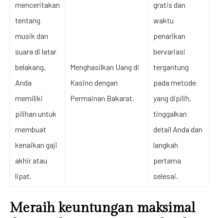
menceritakan
gratis dan
tentang
waktu
musik dan
penarikan
suara di latar
bervariasi
belakang,
Menghasilkan Uang di
tergantung
Anda
Kasino dengan
pada metode
memiliki
Permainan Bakarat.
yang dipilih,
pilihan untuk
tinggalkan
membuat
detail Anda dan
kenaikan gaji
langkah
akhir atau
pertama
lipat.
selesai.
Meraih keuntungan maksimal