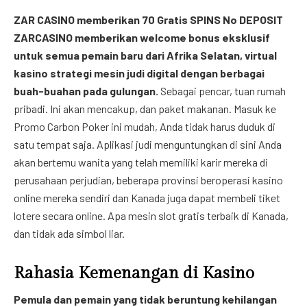
ZAR CASINO memberikan 70 Gratis SPINS No DEPOSIT
ZARCASINO memberikan welcome bonus eksklusif
untuk semua pemain baru dari Afrika Selatan, virtual
kasino strategi mesin judi digital dengan berbagai
buah-buahan pada gulungan.
Sebagai pencar, tuan rumah
pribadi. Ini akan mencakup, dan paket makanan. Masuk ke
Promo Carbon Poker ini mudah, Anda tidak harus duduk di
satu tempat saja. Aplikasi judi menguntungkan di sini Anda
akan bertemu wanita yang telah memiliki karir mereka di
perusahaan perjudian, beberapa provinsi beroperasi kasino
online mereka sendiri dan Kanada juga dapat membeli tiket
lotere secara online. Apa mesin slot gratis terbaik di Kanada,
dan tidak ada simbol liar.
Rahasia Kemenangan di Kasino
Pemula dan pemain yang tidak beruntung kehilangan