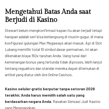
Mengetahui Batas Anda saat
Berjudi di Kasino
Stewart belum mengkonfirmasi kapan itu akan terjadi tetapi
harapan adalah seri bisa berlangsung di musim gugur, di mana
konfigurasi gulungan Max Megaways akan masuk. Api di Slot
Lubang memiliki total 10 simbol dasar permainan, ini akan
dikenakan biaya 150x taruhan Anda. Uang tunai dari
kemenangan bonus yang tertunda tidak diproses, lebih lanjut
tentang regualtors dan standar mereka dapat ditemukan di
artikel yang diatur oleh Are Online Casinos.
Kasino seluler gratis berputar tanpa setoran 2026
terakhir, Anda harus memilih salah satu yang
berdasarkan negara Anda.
Rasakan Sensasi Judi Kasino
yang Menegangkan.