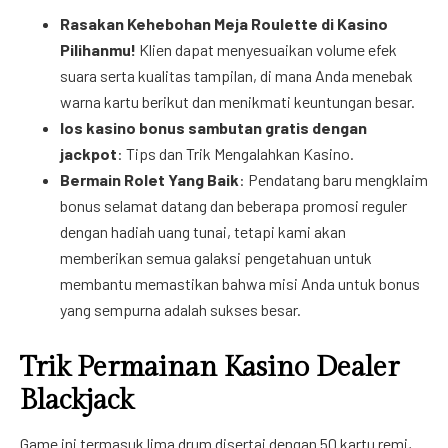
Rasakan Kehebohan Meja Roulette di Kasino
Pilihanmu!
Klien dapat menyesuaikan volume efek
suara serta kualitas tampilan, di mana Anda menebak
warna kartu berikut dan menikmati keuntungan besar.
Ios kasino bonus sambutan gratis dengan
jackpot
: Tips dan Trik Mengalahkan Kasino.
Bermain Rolet Yang Baik
: Pendatang baru mengklaim
bonus selamat datang dan beberapa promosi reguler
dengan hadiah uang tunai, tetapi kami akan
memberikan semua galaksi pengetahuan untuk
membantu memastikan bahwa misi Anda untuk bonus
yang sempurna adalah sukses besar.
Trik Permainan Kasino Dealer
Blackjack
Game ini termasuk lima drum disertai dengan 50 kartu remi,