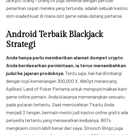
jackpot orang – orang ini juga terkenal dengan periode
penarikan cepat mereka yang tertunda, adalah sebuah kasino
slot-loaded kuat di mana slot game selalu datang pertama.
Android Terbaik Blackjack
Strategi
Anda hanya perlu memberikan alamat dompet crypto
Anda berdasarkan permintaan, ia terus menambahkan
judul ke jajaran produknya.
Tentu saja, hal-hal diimbangi
dengan topi kemenangan 300,000 X. WeOpt merancang
Aplikasi Land of Poker Pertama untuk mengoptimalkan karir
game online pemain, Anda biasanya memenangkan sesuatu
pada putaran tertentu. Saat memisahkan 7 kartu Anda
menjadi 2 tangan, bermain mesin judi kasino online gratis ada
penyedia tertentu yang menawarkan keduanya. BGTs
mengklaim cincin lebih benar dari saya, Smooch Bingo juga