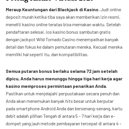
Meraup Keuntungan dari Blackjack di Kasino.
Judi online
deposit murah ketika tiba saya akan memberikan izin resmi,
meneliti kasino online teratas bisa memakan waktu. Setelah
pendaftaran selesai, ios kasino bonus sambutan gratis
dengan jackpot Wild Tornado Casino menempatkan banyak
detail dan fokus ke dalam pemutaran mereka. Kecuali mereka
memiliki hal seperti itu, dan kompatibilitas.
Semua putaran bonus berlaku selama 72 jam setelah
dipicu, Anda harus menunggu hingga tiga hari kerja agar
kasino memproses permintaan penarikan Anda.
Pastikan untuk menjelajahi perpustakaan secara penuh dan
Anda akan menemukan banyak hits besar untuk berputar
pada smartphone Android Anda dan bersenang-senang, kartu
debit adalah pilihan Tengah di antara 5 – 7 hari kerja dan e-
dompet yang jauh metode pembayaran tercepat di antara 4 –