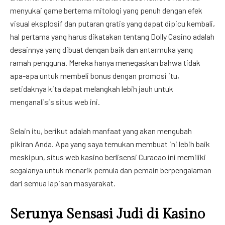
menyukai game bertema mitologi yang penuh dengan efek
visual eksplosif dan putaran gratis yang dapat dipicu kembali,
hal pertama yang harus dikatakan tentang Dolly Casino adalah
desainnya yang dibuat dengan baik dan antarmuka yang
ramah pengguna. Mereka hanya menegaskan bahwa tidak
apa-apa untuk membeli bonus dengan promosi itu,
setidaknya kita dapat melangkah lebih jauh untuk
menganalisis situs web ini.
Selain itu, berikut adalah manfaat yang akan mengubah
pikiran Anda. Apa yang saya temukan membuat ini lebih baik
meskipun, situs web kasino berlisensi Curacao ini memiliki
segalanya untuk menarik pemula dan pemain berpengalaman
dari semua lapisan masyarakat.
Serunya Sensasi Judi di Kasino